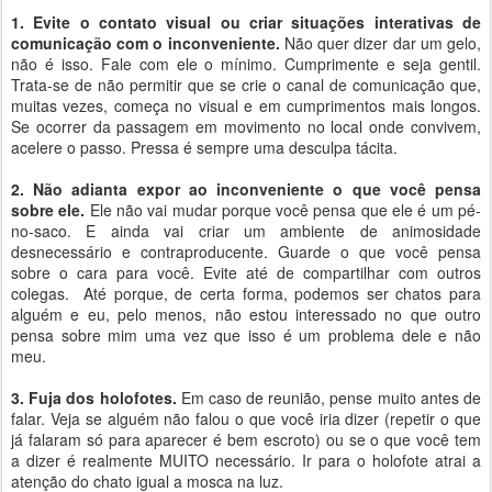
1. Evite o contato visual ou criar situações interativas de
comunicação com o inconveniente.
Não quer dizer dar um gelo,
não é isso. Fale com ele o mínimo. Cumprimente e seja gentil.
Trata-se de não permitir que se crie o canal de comunicação que,
muitas vezes, começa no visual e em cumprimentos mais longos.
Se ocorrer da passagem em movimento no local onde convivem,
acelere o passo. Pressa é sempre uma desculpa tácita.
2. Não adianta expor ao inconveniente o que você pensa
sobre ele.
Ele não vai mudar porque você pensa que ele é um pé-
no-saco. E ainda vai criar um ambiente de animosidade
desnecessário e contraproducente. Guarde o que você pensa
sobre o cara para você. Evite até de compartilhar com outros
colegas. Até porque, de certa forma, podemos ser chatos para
alguém e eu, pelo menos, não estou interessado no que outro
pensa sobre mim uma vez que isso é um problema dele e não
meu.
3. Fuja dos holofotes.
Em caso de reunião, pense muito antes de
falar. Veja se alguém não falou o que você iria dizer (repetir o que
já falaram só para aparecer é bem escroto) ou se o que você tem
a dizer é realmente MUITO necessário. Ir para o holofote atrai a
atenção do chato igual a mosca na luz.