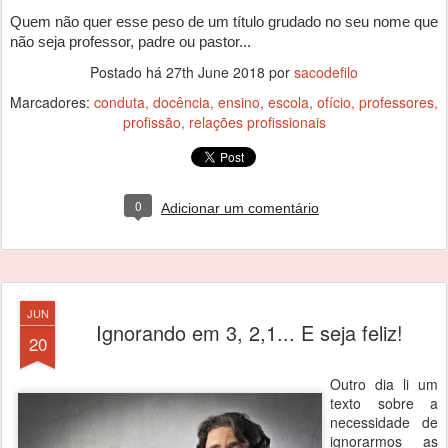
Quem não quer esse peso de um título grudado no seu nome que 
não seja professor, padre ou pastor... 
Postado há
27th June 2018
por
sacodefilo
Marcadores:
conduta
docência
ensino
escola
ofício
professores
profissão
relações profissionais
0
Adicionar um comentário
JUN
Ignorando em 3, 2,1... E seja feliz!
20
Outro dia li um
texto sobre a
necessidade de
ignorarmos as