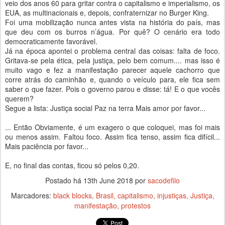
veio dos anos 60 para gritar contra o capitalismo e imperialismo, os
EUA, as multinacionais e, depois, confraternizar no Burger King.
Foi uma mobilização nunca antes vista na história do país, mas
que deu com os burros n’água. Por quê? O cenário era todo
democraticamente favorável.
Já na época apontei o problema central das coisas: falta de foco.
Gritava-se pela ética, pela justiça, pelo bem comum.... mas isso é
muito vago e fez a manifestação parecer aquele cachorro que
corre atrás do caminhão e, quando o veículo para, ele fica sem
saber o que fazer. Pois o governo parou e disse: tá! E o que vocês
querem?
Segue a lista: Justiça social Paz na terra Mais amor por favor...
... Então Obviamente, é um exagero o que coloquei, mas foi mais
ou menos assim. Faltou foco. Assim fica tenso, assim fica difícil...
Mais paciência por favor...
E, no final das contas, ficou só pelos 0,20.
Postado há
13th June 2018
por
sacodefilo
Marcadores:
black blocks
Brasil
capitalismo
injustiças
Justiça
manifestação
protestos