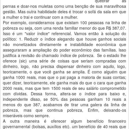
quebrar as
pernas e doar-nos muletas como uma benção de sua maravilhosa
gestão. Mas outra habilidade deles é trocar o sofá da sala em que
a mulher o trai e continuar com a mulher.
Por exemplo, consideramos que existam 100 pessoas na linha de
pobreza ou seja, com uma renda familiar menor do que R$ 387,07.
Isso é um "valor índice" referencial. Vamos então à solução do
político: 1. Reduzir o índice alegando que houve ganhos sociais
não monetizados diretamente e instabilidade econômica que
asseguraram a ampliação do poder econômico das famílias. Isso
justifica a revisão do chamado índice de pobreza. Se o estado lhe
oferece (sic) uma série de coisas que seriam compradas com
dinheiro, logo, não precisa dispensar dinheiro com aquilo, logo,
teoricamente, o que você ganha se amplia. É como alguém que
ganha 1000 reais, mas que o pai paga a maioria de suas contas;
quer dizer, teoricamente, ele ganha mais do que o cara que ganha
2000 reais, mas que tem 1500 reais de seu salário comprometido
com dívidas. Dessa forma, altera-se o índice para baixo e,
independente disso, se 50% das pessoas ganham 10 reais a
menos do que 387, acabamos de tirar uma galera da linha de
pobreza, mas que continua pobreza, Enfim, deixando-os
miseráveis como sempre.
A outra maneira é oferecer algum benefício financeiro
governamental (bolsas, auxílios etc). um benefício de 40 reais que