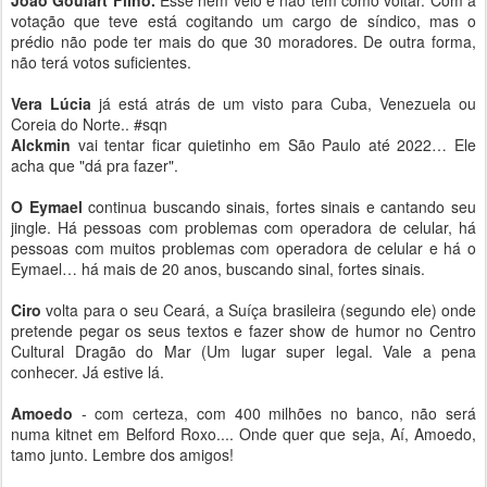
João Goulart Filho.
Esse nem veio e não tem como voltar. Com a
votação que teve está cogitando um cargo de síndico, mas o
prédio não pode ter mais do que 30 moradores. De outra forma,
não terá votos suficientes.
Vera Lúcia
já está atrás de um visto para Cuba, Venezuela ou
Coreia do Norte.. #sqn
Alckmin
vai tentar ficar quietinho em São Paulo até 2022… Ele
acha que "dá pra fazer".
O Eymael
continua buscando sinais, fortes sinais e cantando seu
jingle. Há pessoas com problemas com operadora de celular, há
pessoas com muitos problemas com operadora de celular e há o
Eymael… há mais de 20 anos, buscando sinal, fortes sinais.
Ciro
volta para o seu Ceará, a Suíça brasileira (segundo ele) onde
pretende pegar os seus textos e fazer show de humor no Centro
Cultural Dragão do Mar (Um lugar super legal. Vale a pena
conhecer. Já estive lá.
Amoedo
- com certeza, com 400 milhões no banco, não será
numa kitnet em Belford Roxo.... Onde quer que seja, Aí, Amoedo,
tamo junto. Lembre dos amigos!