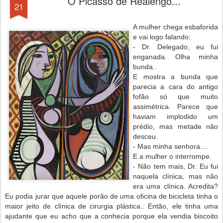
O Picasso de Realengo...
21
A mulher chega esbaforida
e vai logo falando:
- Dr. Delegado, eu fui
enganada. Olha minha
bunda..
E mostra a bunda que
parecia a cara do antigo
fofão só que muito
assimétrica. Parece que
haviam implodido um
prédio, mas metade não
desceu.
- Mas minha senhora....
E a mulher o interrompe.
- Não tem mais, Dr. Eu fui
naquela clínica, mas não
era uma clínica. Acredita?
Eu podia jurar que aquele porão de uma oficina de bicicleta tinha o
maior jeito de clínica de cirurgia plástica.. Então, ele tinha uma
ajudante que eu acho que a conhecia porque ela vendia biscoito