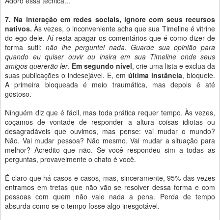
Adoro essa técnica...
7. Na interação em redes sociais, ignore com seus recursos
nativos.
Às vezes, o inconveniente acha que sua Timeline é vitrine
do ego dele. Aí resta apagar os comentários que é como dizer de
forma sutil:
não lhe perguntei nada. Guarde sua opinião para
quando eu quiser ouvir ou insira em sua Timeline onde seus
amigos quererão ler
.
Em segundo nível
, crie uma lista e exclua da
suas publicações o indesejável. E, em
última instância
, bloqueie.
A primeira bloqueada é meio traumática, mas depois é até
gostoso.
Ninguém diz que é fácil, mas toda prática requer tempo. Às vezes,
coçamos de vontade de responder a altura coisas idiotas ou
desagradáveis que ouvimos, mas pense: vai mudar o mundo?
Não. Vai mudar pessoa? Não mesmo. Vai mudar a situação para
melhor? Acredito que não. Se você respondeu sim a todas as
perguntas, provavelmente o chato é você.
É claro que há casos e casos, mas, sinceramente, 95% das vezes
entramos em tretas que não vão se resolver dessa forma e com
pessoas com quem não vale nada a pena. Perda de tempo
absurda como se o tempo fosse algo inesgotável.