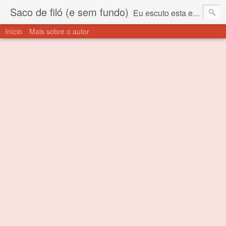
Saco de filó (e sem fundo)
Eu escuto esta expressão "saco de filó" desde criança. Para quem não sabe, filó é um tecido todo furadinho e permite que um saco feito com ele, mesmo que muito exposto ao ar soprado para dentro, nunca vai se encher. Aí está o propósito deste nome... Para viver em sociedade tem que ter saco de filó.
Início
Mais sobre o autor