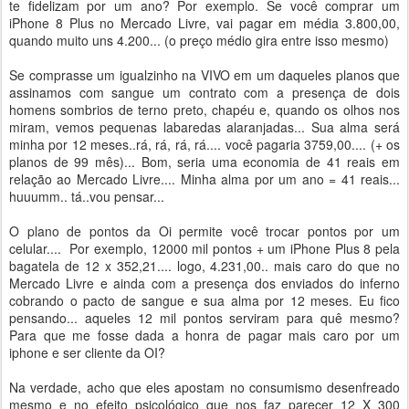
te fidelizam por um ano? Por exemplo. Se você comprar um
iPhone 8 Plus no Mercado Livre, vai pagar em média 3.800,00,
quando muito uns 4.200... (o preço médio gira entre isso mesmo)
Se comprasse um igualzinho na VIVO em um daqueles planos que
assinamos com sangue um contrato com a presença de dois
homens sombrios de terno preto, chapéu e, quando os olhos nos
miram, vemos pequenas labaredas alaranjadas... Sua alma será
minha por 12 meses..rá, rá, rá, rá.... você pagaria 3759,00.... (+ os
planos de 99 mês)... Bom, seria uma economia de 41 reais em
relação ao Mercado Livre.... Minha alma por um ano = 41 reais...
huuumm.. tá..vou pensar...
O plano de pontos da Oi permite você trocar pontos por um
celular.... Por exemplo, 12000 mil pontos + um iPhone Plus 8 pela
bagatela de 12 x 352,21.... logo, 4.231,00.. mais caro do que no
Mercado Livre e ainda com a presença dos enviados do inferno
cobrando o pacto de sangue e sua alma por 12 meses. Eu fico
pensando... aqueles 12 mil pontos serviram para quê mesmo?
Para que me fosse dada a honra de pagar mais caro por um
iphone e ser cliente da OI?
Na verdade, acho que eles apostam no consumismo desenfreado
mesmo e no efeito psicológico que nos faz parecer 12 X 300