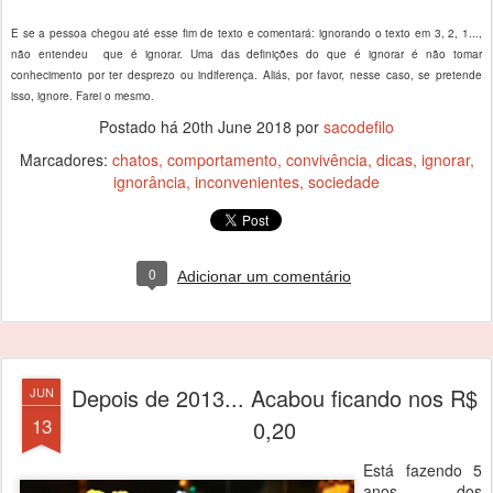
E se a pessoa chegou até esse fim de texto e comentará: ignorando o texto em 3, 2, 1...,
não entendeu que é ignorar. Uma das definições do que é ignorar é não tomar
conhecimento por ter desprezo ou indiferença. Aliás, por favor, nesse caso, se pretende
isso, ignore. Farei o mesmo.
Postado há
20th June 2018
por
sacodefilo
Marcadores:
chatos
comportamento
convivência
dicas
ignorar
ignorância
inconvenientes
sociedade
0
Adicionar um comentário
Depois de 2013... Acabou ficando nos R$
JUN
13
0,20
Está fazendo 5
anos dos