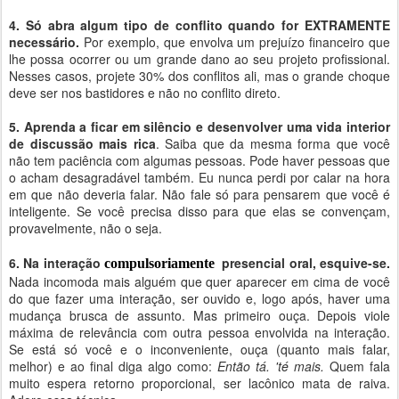
4. Só abra algum tipo de conflito quando for EXTRAMENTE
necessário.
Por exemplo, que envolva um prejuízo financeiro que
lhe possa ocorrer ou um grande dano ao seu projeto profissional.
Nesses casos, projete 30% dos conflitos ali, mas o grande choque
deve ser nos bastidores e não no conflito direto.
5. Aprenda a ficar em silêncio e desenvolver uma vida interior
de discussão mais rica
. Saiba que da mesma forma que você
não tem paciência com algumas pessoas. Pode haver pessoas que
o acham desagradável também. Eu nunca perdi por calar na hora
em que não deveria falar. Não fale só para pensarem que você é
inteligente. Se você precisa disso para que elas se convençam,
provavelmente, não o seja.
6. Na interação
presencial oral, esquive-se.
compulsoriamente
Nada incomoda mais alguém que quer aparecer em cima de você
do que fazer uma interação, ser ouvido e, logo após, haver uma
mudança brusca de assunto. Mas primeiro ouça. Depois viole
máxima de relevância com outra pessoa envolvida na interação.
Se está só você e o inconveniente, ouça (quanto mais falar,
melhor) e ao final diga algo como:
Então tá. 'té mais.
Quem fala
muito espera retorno proporcional, ser lacônico mata de raiva.