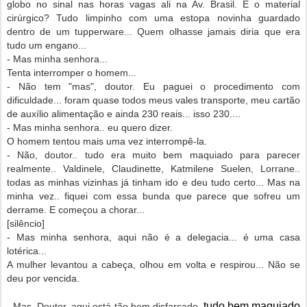
globo no sinal nas horas vagas ali na Av. Brasil. E o material
cirúrgico? Tudo limpinho com uma estopa novinha guardado
dentro de um tupperware... Quem olhasse jamais diria que era
tudo um engano...
- Mas minha senhora...
Tenta interromper o homem...
- Não tem "mas", doutor. Eu paguei o procedimento com
dificuldade... foram quase todos meus vales transporte, meu cartão
de auxílio alimentação e ainda 230 reais... isso 230....
- Mas minha senhora.. eu quero dizer.
O homem tentou mais uma vez interrompê-la.
- Não, doutor.. tudo era muito bem maquiado para parecer
realmente.. Valdinele, Claudinette, Katmilene Suelen, Lorrane..
todas as minhas vizinhas já tinham ido e deu tudo certo... Mas na
minha vez.. fiquei com essa bunda que parece que sofreu um
derrame. E começou a chorar...
[silêncio]
- Mas minha senhora, aqui não é a delegacia... é uma casa
lotérica...
A mulher levantou a cabeça, olhou em volta e respirou... Não se
deu por vencida.
tudo bem maquiado
- Mas, Doutor, aqui está tão bem disfarçado,