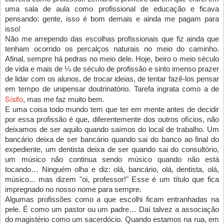
uma sala de aula como profissional de educação e ficava 
pensando: gente, isso é bom demais e ainda me pagam para 
isso!
Não me arrependo das escolhas profissionais que fiz ainda que 
tenham ocorrido os percalços naturais no meio do caminho. 
Afinal, sempre há pedras no meio dele. Hoje, beiro o meio século 
de vida e mais de ¼ de século de profissão e sinto imenso prazer 
de lidar com os alunos, de trocar ideias, de tentar fazê-los pensar 
em tempo de unipensar doutrinatório. Tarefa ingrata como a de 
Sísifo
, mas me faz muito bem.
E uma coisa todo mundo tem que ter em mente antes de decidir 
por essa profissão é que, diferentemente dos outros ofícios, não 
deixamos de ser aquilo quando saímos do local de trabalho. Um 
bancário deixa de ser bancário quando sai do banco ao final do 
expediente, um dentista deixa de ser quando sai do consultório, 
um músico não continua sendo músico quando não está 
tocando… Ninguém olha e diz: olá, bancário, olá, dentista, olá, 
músico... mas dizem "oi, professor!" Esse é um título que fica 
impregnado no nosso nome para sempre.
Algumas profissões como a que escolhi ficam entranhadas na 
pele. É como um pastor ou um padre… Daí talvez a associação 
do magistério como um sacerdócio. 
Quando estamos na rua, em 