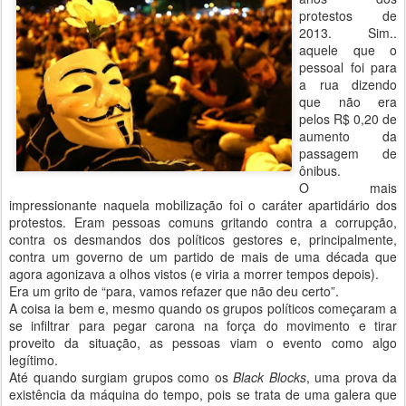
protestos de
2013. Sim..
aquele que o
pessoal foi para
a rua dizendo
que não era
pelos R$ 0,20 de
aumento da
passagem de
ônibus.
O mais
impressionante naquela mobilização foi o caráter apartidário dos
protestos. Eram pessoas comuns gritando contra a corrupção,
contra os desmandos dos políticos gestores e, principalmente,
contra um governo de um partido de mais de uma década que
agora agonizava a olhos vistos (e viria a morrer tempos depois).
Era um grito de “para, vamos refazer que não deu certo”.
A coisa ia bem e, mesmo quando os grupos políticos começaram a
se infiltrar para pegar carona na força do movimento e tirar
proveito da situação, as pessoas viam o evento como algo
legítimo.
Até quando surgiam grupos como os
Black Blocks
, uma prova da
existência da máquina do tempo, pois se trata de uma galera que