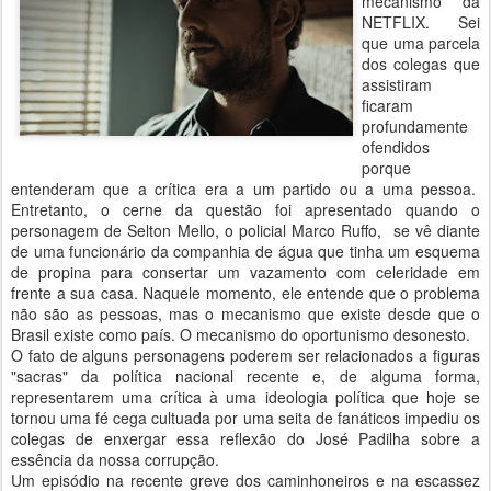
mecanismo da
NETFLIX. Sei
que uma parcela
dos colegas que
assistiram
ficaram
profundamente
ofendidos
porque
entenderam que a crítica era a um partido ou a uma pessoa.
Entretanto, o cerne da questão foi apresentado quando o
personagem de Selton Mello, o policial Marco Ruffo, se vê diante
de uma funcionário da companhia de água que tinha um esquema
de propina para consertar um vazamento com celeridade em
frente a sua casa. Naquele momento, ele entende que o problema
não são as pessoas, mas o mecanismo que existe desde que o
Brasil existe como país. O mecanismo do oportunismo desonesto.
O fato de alguns personagens poderem ser relacionados a figuras
"sacras" da política nacional recente e, de alguma forma,
representarem uma crítica à uma ideologia política que hoje se
tornou uma fé cega cultuada por uma seita de fanáticos impediu os
colegas de enxergar essa reflexão do José Padilha sobre a
essência da nossa corrupção.
Um episódio na recente greve dos caminhoneiros e na escassez