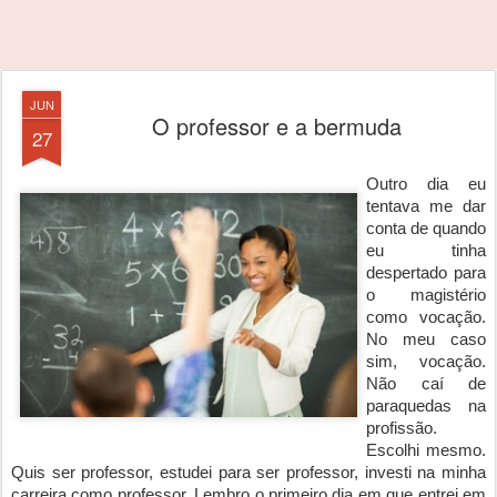
JUN
O professor e a bermuda
27
Outro dia eu 
tentava me dar 
conta de quando 
eu tinha 
despertado para 
o magistério 
como vocação. 
No meu caso 
sim, vocação. 
Não caí de 
paraquedas na 
profissão. 
Escolhi mesmo. 
Quis ser professor, estudei para ser professor, investi na minha 
carreira como professor. Lembro o primeiro dia em que entrei em 