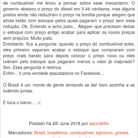
de combustível me levou a pensar sobre esse mecanismo. O
governo abaixou o preço do diesel em 0,46 centavos, mas alguns
postos ainda não reduziram o preço na bomba porque alegam que
ainda estão com estoque pelos quais pagaram o preço sem essa
redução. Ok. Entendo e acho justo... Alegam que precisam deixar
o estoque com preço antigo acabar para aplicar os novos preços
sem prejuízo. Muito justo.
Entretanto, fica a pergunta: quando o preço do combustível sobe,
eles primeiro esperam acabar o estoque que compraram com
preço mais barato para depois colocar o preço novo ou eles
cobram pelo estoque que pagaram menos o valor já majorado?
Sim. Essa pergunta é retórica.
Enfim... li uma verdade assustadora no Facebook...
O Brasil é um monte de gente tentando se dar bem sozinha e se
fudendo juntas.
E toca o barco... :-(
Postado há
4th June 2018
por
sacodefilo
Marcadores:
Brasil
brasileiros
combustível
egoísmo
greves