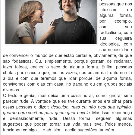
pessoas que nos
intoxicam de
alguma forma,
por exemplo,
com seu
radicalismo, com
sua cegueira
ideológica, com
sua necessidade
de convencer o mundo de que estão certas e, obviamente, de que
são fodásticas. Ou, simplesmente, porque gostam de reclamar,
fazer fofoca, encher o saco de alguma forma. Enfim, pessoas
chatas para cacete que, muitas vezes, nos pulam na frente no dia
a dia e com que teremos que lidar porque, de alguma forma,
convivemos com elas em casa, no trabalho ou em grupos sociais
diversos.
O texto é genial, mas deixa uma coisa no ar, como ignorar sem
parecer rude. A vontade que eu tive durante anos era olhar para
essas pessoas e dizer:
desculpe, mas eu não pedi sua opinião,
guarde para você ou para quem quer ouvi-la
. Mas isso, reconheço
é demasiadamente, rude. Dessa forma, seguem algumas
sugestões que podem tornar sua vida mais leve. Pelos menos,
funcionou comigo.... e ah, sim... aceito sugestões também.