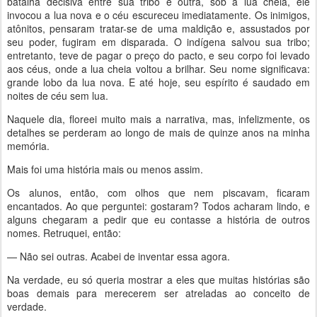
batalha decisiva entre sua tribo e outra, sob a lua cheia, ele
invocou a lua nova e o céu escureceu imediatamente. Os inimigos,
atônitos, pensaram tratar-se de uma maldição e, assustados por
seu poder, fugiram em disparada. O indígena salvou sua tribo;
entretanto, teve de pagar o preço do pacto, e seu corpo foi levado
aos céus, onde a lua cheia voltou a brilhar. Seu nome significava:
grande lobo da lua nova. E até hoje, seu espírito é saudado em
noites de céu sem lua.
Naquele dia, floreei muito mais a narrativa, mas, infelizmente, os
detalhes se perderam ao longo de mais de quinze anos na minha
memória.
Mais foi uma história mais ou menos assim.
Os alunos, então, com olhos que nem piscavam, ficaram
encantados. Ao que perguntei: gostaram? Todos acharam lindo, e
alguns chegaram a pedir que eu contasse a história de outros
nomes. Retruquei, então:
— Não sei outras. Acabei de inventar essa agora.
Na verdade, eu só queria mostrar a eles que muitas histórias são
boas demais para merecerem ser atreladas ao conceito de
verdade.