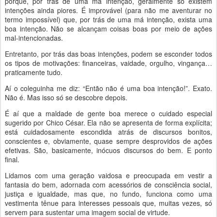
porque, por trás de uma má intenção, geralmente só existem
intenções ainda piores. É improvável (para não me aventurar no
termo impossível) que, por trás de uma má intenção, exista uma
boa intenção. Não se alcançam coisas boas por meio de ações
mal-intencionadas.
Entretanto, por trás das boas intenções, podem se esconder todos
os tipos de motivações: financeiras, vaidade, orgulho, vingança…
praticamente tudo.
Aí o coleguinha me diz: “Então não é uma boa intenção!”. Exato.
Não é. Mas isso só se descobre depois.
É aí que a maldade de gente boa merece o cuidado especial
sugerido por Chico César. Ela não se apresenta de forma explícita;
está cuidadosamente escondida atrás de discursos bonitos,
conscientes e, obviamente, quase sempre desprovidos de ações
efetivas. São, basicamente, inócuos discursos do bem. E ponto
final.
Lidamos com uma geração vaidosa e preocupada em vestir a
fantasia do bem, adornada com acessórios de consciência social,
justiça e igualdade, mas que, no fundo, funciona como uma
vestimenta tênue para interesses pessoais que, muitas vezes, só
servem para sustentar uma imagem social de virtude.