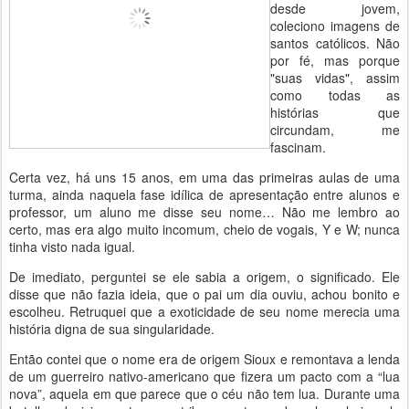
desde jovem,
coleciono imagens de
santos católicos. Não
por fé, mas porque
"suas vidas", assim
como todas as
histórias que
circundam, me
fascinam.
Certa vez, há uns 15 anos, em uma das primeiras aulas de uma
turma, ainda naquela fase idílica de apresentação entre alunos e
professor, um aluno me disse seu nome… Não me lembro ao
certo, mas era algo muito incomum, cheio de vogais, Y e W; nunca
tinha visto nada igual.
De imediato, perguntei se ele sabia a origem, o significado. Ele
disse que não fazia ideia, que o pai um dia ouviu, achou bonito e
escolheu. Retruquei que a exoticidade de seu nome merecia uma
história digna de sua singularidade.
Então contei que o nome era de origem Sioux e remontava a lenda
de um guerreiro nativo-americano que fizera um pacto com a “lua
nova”, aquela em que parece que o céu não tem lua. Durante uma