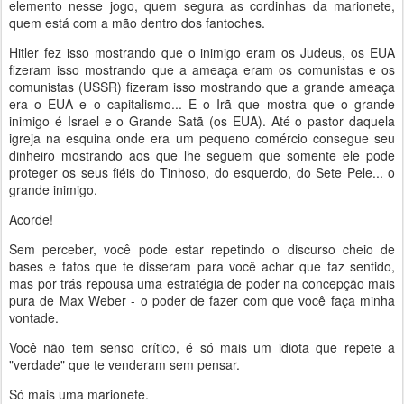
elemento nesse jogo, quem segura as cordinhas da marionete,
quem está com a mão dentro dos fantoches.
Hitler fez isso mostrando que o inimigo eram os Judeus, os EUA
fizeram isso mostrando que a ameaça eram os comunistas e os
comunistas (USSR) fizeram isso mostrando que a grande ameaça
era o EUA e o capitalismo... E o Irã que mostra que o grande
inimigo é Israel e o Grande Satã (os EUA). Até o pastor daquela
igreja na esquina onde era um pequeno comércio consegue seu
dinheiro mostrando aos que lhe seguem que somente ele pode
proteger os seus fiéis do Tinhoso, do esquerdo, do Sete Pele... o
grande inimigo.
Acorde!
Sem perceber, você pode estar repetindo o discurso cheio de
bases e fatos que te disseram para você achar que faz sentido,
mas por trás repousa uma estratégia de poder na concepção mais
pura de Max Weber - o poder de fazer com que você faça minha
vontade.
Você não tem senso crítico, é só mais um idiota que repete a
"verdade" que te venderam sem pensar.
Só mais uma marionete.