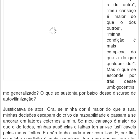
a do outro”,
“meu cansaço
é maior do
que o dos
outros”,
“minha
condição é
mais
complexa do
que a do que
qualquer dor”.
Mas o que se
esconde por
trás desse
umbigocentris
mo generalizado? O que se sustenta por baixo desse discurso de
autovitimização?
Justificativa de atos. Ora, se minha dor é maior do que a sua,
minhas decisões escapam do crivo da razoabilidade e passam a se
ancorar em fatores externos a mim. Se meu cansaço é maior do
que o de todos, minhas ausências e falhas tornam-se justificáveis
pelos meus limites. Eu não tenho nada a ver com isso. E, por fim,
se minha condição é mais complexa, torno-me apenas um ator