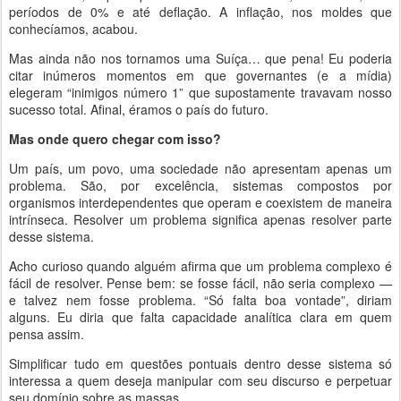
períodos de 0% e até deflação. A inflação, nos moldes que
conhecíamos, acabou.
Mas ainda não nos tornamos uma Suíça… que pena! Eu poderia
citar inúmeros momentos em que governantes (e a mídia)
elegeram “inimigos número 1” que supostamente travavam nosso
sucesso total. Afinal, éramos o país do futuro.
Mas onde quero chegar com isso?
Um país, um povo, uma sociedade não apresentam apenas um
problema. São, por excelência, sistemas compostos por
organismos interdependentes que operam e coexistem de maneira
intrínseca. Resolver um problema significa apenas resolver parte
desse sistema.
Acho curioso quando alguém afirma que um problema complexo é
fácil de resolver. Pense bem: se fosse fácil, não seria complexo —
e talvez nem fosse problema. “Só falta boa vontade”, diriam
alguns. Eu diria que falta capacidade analítica clara em quem
pensa assim.
Simplificar tudo em questões pontuais dentro desse sistema só
interessa a quem deseja manipular com seu discurso e perpetuar
seu domínio sobre as massas.