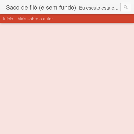
Saco de filó (e sem fundo)
Eu escuto esta expressão "saco de filó" desde criança. Para quem não sabe, filó é um tecido todo furadinho e permite que um saco feito com ele, mesmo que muito exposto ao ar soprado para dentro, nunca vai se encher. Aí está o propósito deste nome... Para viver em sociedade tem que ter saco de filó.
Início
Mais sobre o autor