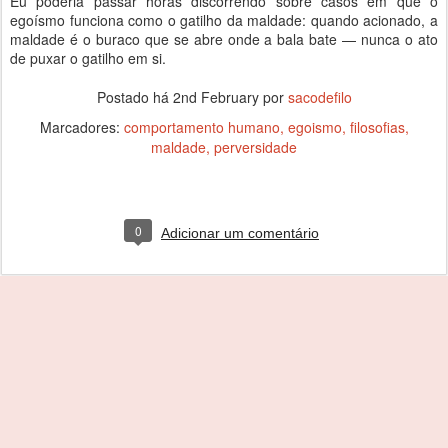
Eu poderia passar horas discorrendo sobre casos em que o
egoísmo funciona como o gatilho da maldade: quando acionado, a
maldade é o buraco que se abre onde a bala bate — nunca o ato
de puxar o gatilho em si.
Postado há
2nd February
por
sacodefilo
Marcadores:
comportamento humano
egoismo
filosofias
maldade
perversidade
0
Adicionar um comentário