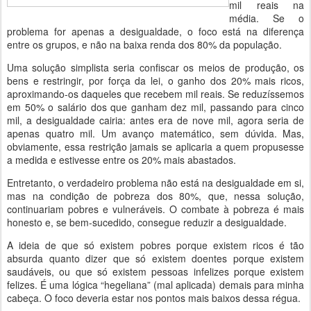
mil reais na
média. Se o
problema for apenas a desigualdade, o foco está na diferença
entre os grupos, e não na baixa renda dos 80% da população.
Uma solução simplista seria confiscar os meios de produção, os
bens e restringir, por força da lei, o ganho dos 20% mais ricos,
aproximando-os daqueles que recebem mil reais. Se reduzíssemos
em 50% o salário dos que ganham dez mil, passando para cinco
mil, a desigualdade cairia: antes era de nove mil, agora seria de
apenas quatro mil. Um avanço matemático, sem dúvida. Mas,
obviamente, essa restrição jamais se aplicaria a quem propusesse
a medida e estivesse entre os 20% mais abastados.
Entretanto, o verdadeiro problema não está na desigualdade em si,
mas na condição de pobreza dos 80%, que, nessa solução,
continuariam pobres e vulneráveis. O combate à pobreza é mais
honesto e, se bem-sucedido, consegue reduzir a desigualdade.
A ideia de que só existem pobres porque existem ricos é tão
absurda quanto dizer que só existem doentes porque existem
saudáveis, ou que só existem pessoas infelizes porque existem
felizes. É uma lógica “hegeliana” (mal aplicada) demais para minha
cabeça. O foco deveria estar nos pontos mais baixos dessa régua.