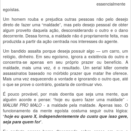
essencialmente
egoístas.
Um homem rouba e prejudica outras pessoas não pelo desejo
direto de fazer uma “maldade”, mas pelo desejo pessoal de obter
algum proveito daquela ação, desconsiderando o outro e o dano
decorrente. Dessa forma, a maldade não é propriamente feita, mas
produzida a partir da ação centrada nos interesses do agente.
Um bandido assalta porque deseja possuir algo — um carro, um
relógio, dinheiro. Em seu egoísmo, ignora a existência do outro e
concentra-se apenas em seu próprio prazer ou benefício. A
maldade, mais uma vez, é o resultado. Um serial killer comete
assassinatos baseado no mórbido prazer que matar lhe oferece.
Mais uma vez esquecendo a vontade e ignorando o outro que, até
o que se prove o contrário, gostaria de continuar vivo.
É pouco provável, por mais doentia que seja uma mente, que
alguém acorde e pense: “hoje eu quero fazer uma maldade” -
MALUM PRO MALO
- a maldade pela maldade. Apenas isso. O
funcionamento da mente egoísta costuma seguir outra lógica:
“
hoje eu quero X, independentemente do custo que isso gere,
seja para quem for
”.