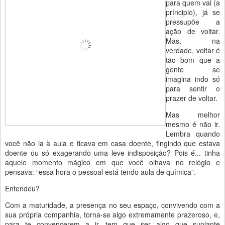
para quem vai (a
príncipio), já se
pressupõe a
ação de voltar.
Mas, na
verdade, voltar é
tão bom que a
gente se
imagina indo só
para sentir o
prazer de voltar.
Mas melhor
mesmo é não ir.
Lembra quando
você não ia à aula e ficava em casa doente, fingindo que estava
doente ou só exagerando uma leve indisposição? Pois é... tinha
aquele momento mágico em que você olhava no relógio e
pensava: “essa hora o pessoal está tendo aula de química”.
Entendeu?
Com a maturidade, a presença no seu espaço, convivendo com a
sua própria companhia, torna-se algo extremamente prazeroso, e,
para te convencerem a ir, tem que ser algo que suplante