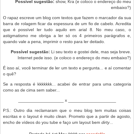
Possível sugestão:
show, Kra (e coloco o endereço do meu
embaixo?)
O rapaz escreve um blog com textos que fazem o marcador da sua
barra de rolagem ficar da espessura de um fio de cabelo. Acredita
que é possível ler tudo aquilo em arial 8. No meu caso, o
astigmatismo me obriga a ler só os 4 primeiros parágrafos e,
quando vale a pena, imprimir o resto para ler deitado.
Possível sugestão:
Li seu texto e gostei dele, mas seja breve.
Internet pede isso. (e coloco o endereço do meu embaixo?)
É isso aí, você terminar de ler um texto e pergunta... e aí comentar
o quê?
Se a resposta é kkkkkkk... acabei de entrar para uma categoria
como as de cima sem saber...
___________________ x ____________________
P.S.: Outro dia reclamaram que o meu blog tem muitas coisas
escritas e o layout é muito
clean
. Prometo que a partir de agosto,
encho de vídeos do you tube e faço um layout bem
dirty
...