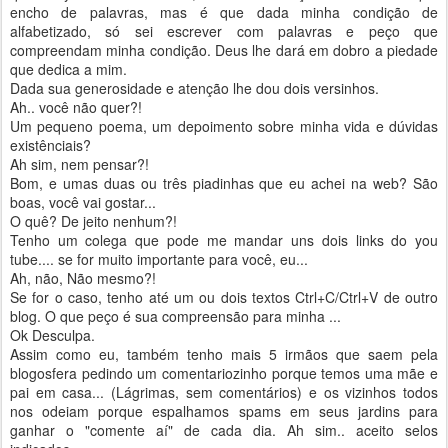
encho de palavras, mas é que dada minha condição de
alfabetizado, só sei escrever com palavras e peço que
compreendam minha condição. Deus lhe dará em dobro a piedade
que dedica a mim.
Dada sua generosidade e atenção lhe dou dois versinhos.
Ah.. você não quer?!
Um pequeno poema, um depoimento sobre minha vida e dúvidas
existênciais?
Ah sim, nem pensar?!
Bom, e umas duas ou três piadinhas que eu achei na web? São
boas, você vai gostar...
O quê? De jeito nenhum?!
Tenho um colega que pode me mandar uns dois links do you
tube.... se for muito importante para você, eu...
Ah, não, Não mesmo?!
Se for o caso, tenho até um ou dois textos Ctrl+C/Ctrl+V de outro
blog. O que peço é sua compreensão para minha ...
Ok Desculpa.
Assim como eu, também tenho mais 5 irmãos que saem pela
blogosfera pedindo um comentariozinho porque temos uma mãe e
pai em casa... (Lágrimas, sem comentários) e os vizinhos todos
nos odeiam porque espalhamos spams em seus jardins para
ganhar o "comente aí" de cada dia. Ah sim.. aceito selos