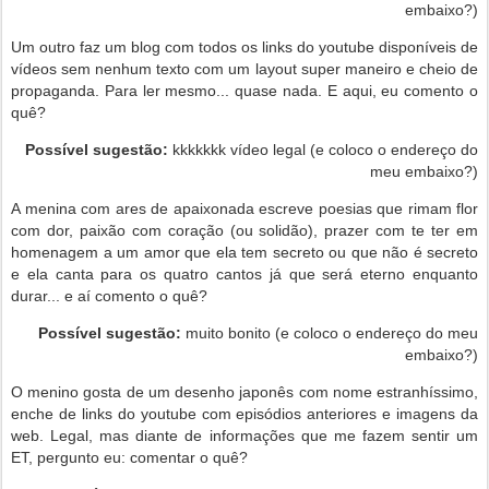
embaixo?)
Um outro faz um blog com todos os links do youtube disponíveis de
vídeos sem nenhum texto com um layout super maneiro e cheio de
propaganda. Para ler mesmo... quase nada. E aqui, eu comento o
quê?
Possível sugestão:
kkkkkkk vídeo legal (e coloco o endereço do
meu embaixo?)
A menina com ares de apaixonada escreve poesias que rimam flor
com dor, paixão com coração (ou solidão), prazer com te ter em
homenagem a um amor que ela tem secreto ou que não é secreto
e ela canta para os quatro cantos já que será eterno enquanto
durar... e aí comento o quê?
Possível sugestão:
muito bonito (e coloco o endereço do meu
embaixo?)
O menino gosta de um desenho japonês com nome estranhíssimo,
enche de links do youtube com episódios anteriores e imagens da
web. Legal, mas diante de informações que me fazem sentir um
ET, pergunto eu: comentar o quê?