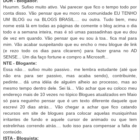
DOR - Blogador:
Huumm. Sufixo muito ativo. Vai parecer que fico o tempo todo por
conta disso. Vão pensar que eu moro na comunidade EU TENHO
UM BLOG ou na BLOGS BRASIL.... ou outra. Tudo bem, meu
nome está lá em todas as páginas de comente o blog acima o dia
todo e a semana inteira, mas é só umas passadinhas que eu dou
de vez em quando. Vão pensar que eu sou à toa.. fica mal para
mim. Vão acabar suspeitando que eu encho o meu blogue de link
(e rezo todo os dias para clicarem) para fazer grana no AD
SENSE... Um dia faço fortune e compro a Microsoft...
NTE - Blogante:
Essa não... sufixo muito passivo.. me lembra estudante (até que
não era para ser passivo, mas acaba sendo), contribuinte,
pedinte... dá uma idéia de alguém alheio ao processo, mas ao
mesmo tempo dentro dele.
Sei lá... Vão achar que eu coloco meu
endereço mais de 10 vezes no tópico Blogues atualizados em Maio
só para neguinho pensar que é um texto diferente daquele que
escrevi 20 dias atrás... Vão chegar a achar que fico catando
recursos em site de blogues para colocar aquelas musiquinhas
irritantes de fundo e aquele cursor de animado ou que tem
estrelinhas correndo atrás.... tudo isso para compensar a falta de
conteúdo.
ISTA - Bloguista: