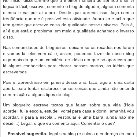
No início, disseram-me que a melhor maneira de ser lido é ler. A
lógica é fácil, escrevo, comento o blog de alguém, alguém comenta
o meu e vai por aí afora. Desde que aprendi isso, faço com a
freqüência que me é possível esta atividade. Adoro ler e acho que
tem gente que escreve coisa de qualidade nesse universo. Pois é,
aí é que está o problema, em meio a qualidade achamos o inverso
disso.
Nas comunidades de blogueiros, deixam-se os recados nos fórum
e vamos lá, eles vem cá e, assim, podemos fazer do nosso blog
algo mais do que um cemitério de idéias em que só aparecem por
lá alguns conhecidos para chorar nossos mortos, as idéias que
escrevemos.
Pois é, aprendi isso em janeiro desse ano, faço, agora, uma carta
aberta para tentar esclarecer umas coisas que ainda não entendi
com relação a alguns tipos de blog:
Um blogueiro escreve textos que falam sobre sua vida (Hoje
acordei, fui a escola, estudei, voltei para casa e dormi, amanhã vou
acordar, ir para a escola... vestibular é uma barra, ainda não me
decidi...) Legal, o que eu comento aqui. Comentar o quê?
Possível sugestão:
legal seu blog (e coloco o endereço do meu