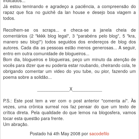
indicados...
Já estou teminando e agradeço a paciência, a compreensão do
rapaz que fica no guichê da lan house e desejo boa viagem a
todos.
Recolhem-se os scraps... e checa-se a janela cheia de
comentários (2 "kkkk blog legal", 3 "parabéns pelo blog", 5 "kra,
manero seu blog!") todos seguidos dos endereços de blog dos
autores. Cada dia as pessoas estão menos generosas... A seguir,
entro em outra comunidade de blogueiros...
Bom dia, blogueiros e blogueiras, peço um minuto da atenção de
vocês para dizer que eu poderia estar roubando, cheirando cola, te
obrigando comentar um video do you tube, ou pior, fazendo um
poema sobre a solidão...
_____________X____________
P.S.: Este post tem a ver com o post anterior "comenta aí". Às
vezes, uma crônica surreal nos faz pensar do que um texto de
crítica direta. Pela qualidade do que lemos na blogosfera, vamos
tocar esta questão para frente.
Um abração.
Postado há
4th May 2008
por
sacodefilo