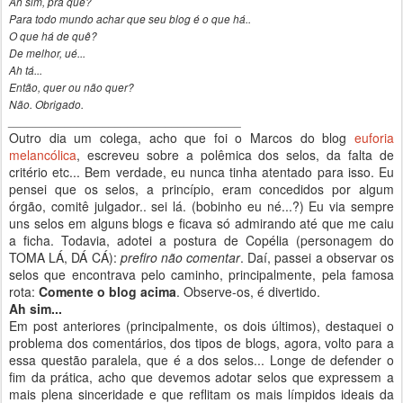
Ah sim, pra quê?
Para todo mundo achar que seu blog é o que há..
O que há de quê?
De melhor, ué...
Ah tá...
Então, quer ou não quer?
Não. Obrigado.
_____________________________________
Outro dia um colega, acho que foi o Marcos do blog
euforia
melancólica
, escreveu sobre a polêmica dos selos, da falta de
critério etc... Bem verdade, eu nunca tinha atentado para isso. Eu
pensei que os selos, a princípio, eram concedidos por algum
órgão, comitê julgador.. sei lá. (bobinho eu né...?) Eu via sempre
uns selos em alguns blogs e ficava só admirando até que me caiu
a ficha. Todavia, adotei a postura de Copélia (personagem do
TOMA LÁ, DÁ CÁ):
prefiro não comentar
. Daí, passei a observar os
selos que encontrava pelo caminho, principalmente, pela famosa
rota:
Comente o blog acima
. Observe-os, é divertido.
Ah sim...
Em post anteriores (principalmente, os dois últimos), destaquei o
problema dos comentários, dos tipos de blogs, agora, volto para a
essa questão paralela, que é a dos selos... Longe de defender o
fim da prática, acho que devemos adotar selos que expressem a
mais plena sinceridade e que reflitam os mais límpidos ideais da