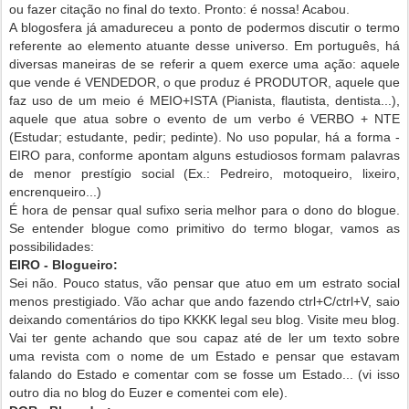
ou fazer citação no final do texto. Pronto: é nossa! Acabou.
A blogosfera já amadureceu a ponto de podermos discutir o termo
referente ao elemento atuante desse universo. Em português, há
diversas maneiras de se referir a quem exerce uma ação: aquele
que vende é VENDEDOR, o que produz é PRODUTOR, aquele que
faz uso de um meio é MEIO+ISTA (Pianista, flautista, dentista...),
aquele que atua sobre o evento de um verbo é VERBO + NTE
(Estudar; estudante, pedir; pedinte). No uso popular, há a forma -
EIRO para, conforme apontam alguns estudiosos formam palavras
de menor prestígio social (Ex.: Pedreiro, motoqueiro, lixeiro,
encrenqueiro...)
É hora de pensar qual sufixo seria melhor para o dono do blogue.
Se entender blogue como primitivo do termo blogar, vamos as
possibilidades:
EIRO - Blogueiro:
Sei não. Pouco status, vão pensar que atuo em um estrato social
menos prestigiado. Vão achar que ando fazendo ctrl+C/ctrl+V, saio
deixando comentários do tipo KKKK legal seu blog. Visite meu blog.
Vai ter gente achando que sou capaz até de ler um texto sobre
uma revista com o nome de um Estado e pensar que estavam
falando do Estado e comentar com se fosse um Estado... (vi isso
outro dia no blog do Euzer e comentei com ele).