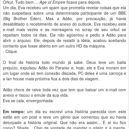
Orkut. Tudo bem....
Age of Empire
ficava para depois.
Um dia, Eva recebeu um spam que prometia revelar coisas que ela
não suspeitava sobre uma determinada participante de um BBE
(Big Brother Éden). Mas a Adão, por precaução, já havia
desabilitado o recebimento de anexo do outlook. Eva recebeu este
e-mail mais vezes e as mensagens no scrap de seu orkut se
repetiam todos os dias. Ela não agüentou e pediu a Adão para
abrir o arquivo. Ele, depois de resistir à idéia, acabou aceitando
contanto que fosse aberto em um outro HD da máquina.
- Clique.
O final da história todo mundo já sabe. Deus teve um baita
prejuízo, expulsou Adão do Paraíso e, hoje, ele e Eva moram em
um lugar onde só tem conexão discada, PC deles é uma carroça e
a lan house mais próxima fica a dois dias de viagem.
Adão chora de raiva toda vez que tem que baixar um e-mail com
anexo e riscou o emule da sua vida.
Eva se cala, envergonhada.
Em tempo:
um dia eu escrevi uma história parecida com este
estilo em um post e teve um gênio que comentou que eu havia
deturpado a história original. Que não era assim... E aí eu fico
como? Shade... Chei de vontade de mandar o infeliz ir à merda,