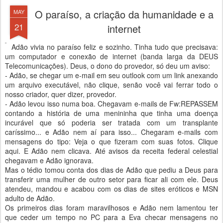
O paraíso, a criação da humanidade e a
MAY
21
internet
Adão vivia no paraíso feliz e sozinho. Tinha tudo que precisava:
um computador e conexão de internet (banda larga da DEUS
Telecomunicações). Deus, o dono do provedor, só deu um aviso:
- Adão, se chegar um e-mail em seu outlook com um link anexando
um arquivo executável, não clique, senão você vai ferrar todo o
nosso criador, quer dizer, provedor.
- Adão levou isso numa boa. Chegavam e-mails de Fw:REPASSEM
contando a história de uma menininha que tinha uma doença
incurável que só poderia ser tratada com um transplante
caríssimo... e Adão nem aí para isso... Chegaram e-mails com
mensagens do tipo: Veja o que fizeram com suas fotos. Clique
aqui. E Adão nem clicava. Até avisos da receita federal celestial
chegavam e Adão ignorava.
Mas o tédio tomou conta dos dias de Adão que pediu a Deus para
transferir uma mulher de outro setor para ficar ali com ele. Deus
atendeu, mandou e acabou com os dias de sites eróticos e MSN
adulto de Adão.
Os primeiros dias foram maravilhosos e Adão nem lamentou ter
que ceder um tempo no PC para a Eva checar mensagens no