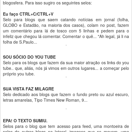
blogosfera. Para isso sugiro os seguintes selos:
Eu faço CTRL+C/CTRL+V
Selo para blogs que saem catando notícias em jornal (folha,
GLOBO e Estadão, na maioria dos casos), colam no post, fazem
um comentário para lá de tosco com 5 linhas e pedem para o
infeliz que chegou lá comentar. Comentar o quê... "Ah legal, já li na
folha de S.Paulo...
SOU SÓCIO DO YOU TUBE
Selo para os blogs que fazem da sua maior atração os links do you
tube.. que, aliás, nós já vimos em outros lugares... a começar pelo
próprio you tube.
SUA VISTA FAZ MILAGRE
Selo dedicado aos blogs que fazem o fundo preto ou azul escuro,
letras amarelas, Tipo Times New Roman, 9...
EPA! O TEXTO SUMIU.
Selos para o blog que tem acesso para feed, uma montoeira de
selos de outros blogs na lateral, imagens que se movem, uma