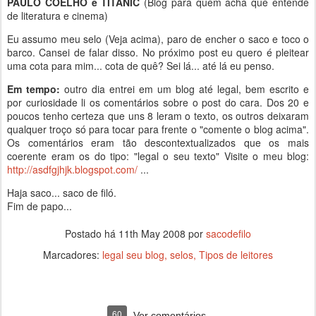
PAULO COELHO e TITANIC
(Blog para quem acha que entende
de literatura e cinema)
Eu assumo meu selo (Veja acima), paro de encher o saco e toco o
barco. Cansei de falar disso. No próximo post eu quero é pleitear
uma cota para mim... cota de quê? Sei lá... até lá eu penso.
Em tempo:
outro dia entrei em um blog até legal, bem escrito e
por curiosidade li os comentários sobre o post do cara. Dos 20 e
poucos tenho certeza que uns 8 leram o texto, os outros deixaram
qualquer troço só para tocar para frente o "comente o blog acima".
Os comentários eram tão descontextualizados que os mais
coerente eram os do tipo: "legal o seu texto" Visite o meu blog:
http://asdfgjhjk.blogspot.com/
...
Haja saco... saco de filó.
Fim de papo...
Postado há
11th May 2008
por
sacodefilo
Marcadores:
legal seu blog
selos
Tipos de leitores
60
Ver comentários