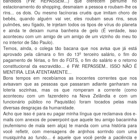
bandidos (FW: REPASSEM...) que oferecem perfume no
estacionamento do shopping, desmaiam a pessoa e roubam-lhe os
rins... os dois. Ou mesmo facínoras cruéis que imitam choro de
bebês, quando alguém vai ver, eles roubam seus rins, seus
pulmões, seu fígado, te injetam todos os tipos de vírus do planeta
e ainda te deixam numa banheira de gelo (É verdade, isso
aconteceu com um amigo de um amigo de um vizinho do meu tio
no interior de São Paulo).
Temos, ainda, o colega tão bacana que nos avisa que já está
aprovado pela câmara o fim do 13º terceiro salário, o fim do
pagamento de férias, o fim do FGTS, o fim do salário e o retorno
constitucional da escravidão... é FW: REPASSEM.. ISSO NÃO É
MENTIRA. LEIA ATENTAMENTE...
Bons tempos em recebíamos as inocentes correntes que nos
avisavam que as pessoas que passaram adiante ganharam na
loteria sozinhas, mas os que romperam a corrente (como
aconteceu com um fazendeiro na Nova Zelândia e com um
funcionário público no Paquistão) foram tocados pelas mais
diversas desgraças da humanidade.
Acho que isso é para eu pagar minha língua que reclamava dos e-
mails com anexos de powerpoint que aquele teu amigo bacaninha
(eufemismo de mala sem alça) te manda com uma história para
você refletir, com mensagens de anjinhos sorrindo com uma
musiquinha ao fundo... é aquele que você perde a paciência e