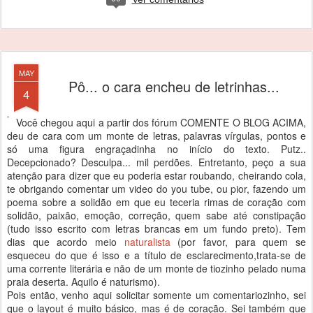
MAY
Pô... o cara encheu de letrinhas...
4
Você chegou aqui a partir dos fórum COMENTE O BLOG ACIMA,
deu de cara com um monte de letras, palavras vírgulas, pontos e
só uma figura engraçadinha no início do texto. Putz..
Decepcionado? Desculpa... mil perdões. Entretanto, peço a sua
atenção para dizer que eu poderia estar roubando, cheirando cola,
te obrigando comentar um video do you tube, ou pior, fazendo um
poema sobre a solidão em que eu teceria rimas de coração com
solidão, paixão, emoção, correção, quem sabe até constipação
(tudo isso escrito com letras brancas em um fundo preto). Tem
dias que acordo meio
naturalista
(por favor, para quem se
esqueceu do que é isso e a título de esclarecimento,trata-se de
uma corrente literária e não de um monte de tiozinho pelado numa
praia deserta. Aquilo é naturismo).
Pois então, venho aqui solicitar somente um comentariozinho, sei
que o layout é muito básico, mas é de coração. Sei também que