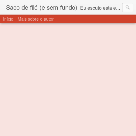
Saco de filó (e sem fundo)
Eu escuto esta expressão "saco de filó" desde criança. Para quem não sabe, filó é um tecido todo furadinho e permite que um saco feito com ele, mesmo que muito exposto ao ar soprado para dentro, nunca vai se encher. Aí está o propósito deste nome... Para viver em sociedade tem que ter saco de filó.
Início
Mais sobre o autor