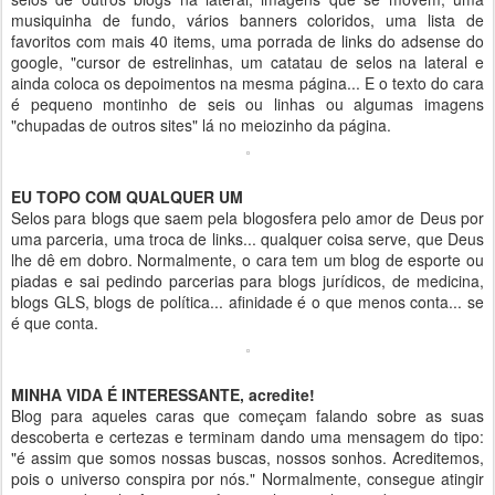
musiquinha de fundo, vários banners coloridos, uma lista de
favoritos com mais 40 items, uma porrada de links do adsense do
google, "cursor de estrelinhas, um catatau de selos na lateral e
ainda coloca os depoimentos na mesma página... E o texto do cara
é pequeno montinho de seis ou linhas ou algumas imagens
"chupadas de outros sites" lá no meiozinho da página.
EU TOPO COM QUALQUER UM
Selos para blogs que saem pela blogosfera pelo amor de Deus por
uma parceria, uma troca de links... qualquer coisa serve, que Deus
lhe dê em dobro. Normalmente, o cara tem um blog de esporte ou
piadas e sai pedindo parcerias para blogs jurídicos, de medicina,
blogs GLS, blogs de política... afinidade é o que menos conta... se
é que conta.
MINHA VIDA É INTERESSANTE, acredite!
Blog para aqueles caras que começam falando sobre as suas
descoberta e certezas e terminam dando uma mensagem do tipo:
"é assim que somos nossas buscas, nossos sonhos. Acreditemos,
pois o universo conspira por nós." Normalmente, consegue atingir