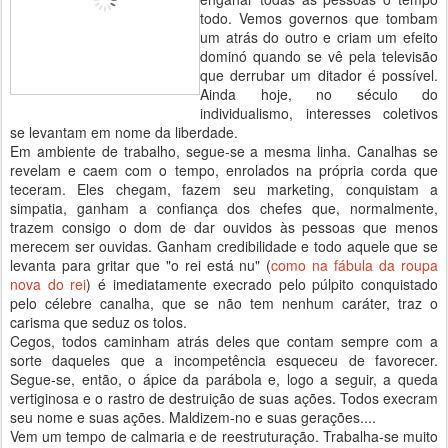
todo. Vemos governos que tombam
um atrás do outro e criam um efeito
dominó quando se vê pela televisão
que derrubar um ditador é possível.
Ainda hoje, no século do
individualismo, interesses coletivos
se levantam em nome da liberdade.
Em ambiente de trabalho, segue-se a mesma linha. Canalhas se
revelam e caem com o tempo, enrolados na própria corda que
teceram. Eles chegam, fazem seu marketing, conquistam a
simpatia, ganham a confiança dos chefes que, normalmente,
trazem consigo o dom de dar ouvidos às pessoas que menos
merecem ser ouvidas. Ganham credibilidade e todo aquele que se
levanta para gritar que "o rei está nu" (
como na fábula da roupa
nova do rei
) é imediatamente execrado pelo púlpito conquistado
pelo célebre canalha, que se não tem nenhum caráter, traz o
carisma que seduz os tolos.
Cegos, todos caminham atrás deles que contam sempre com a
sorte daqueles que a incompetência esqueceu de favorecer.
Segue-se, então, o ápice da parábola e, logo a seguir, a queda
vertiginosa e o rastro de destruição de suas ações. Todos execram
seu nome e suas ações. Maldizem-no e suas gerações....
Vem um tempo de calmaria e de reestruturação. Trabalha-se muito