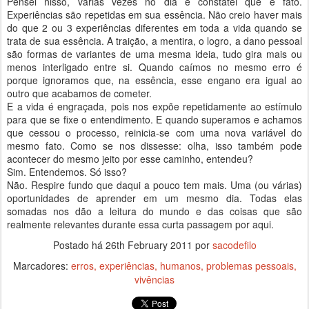
Pensei nisso, várias vezes no dia e constatei que é fato.
Experiências são repetidas em sua essência. Não creio haver mais
do que 2 ou 3 experiências diferentes em toda a vida quando se
trata de sua essência. A traição, a mentira, o logro, a dano pessoal
são formas de variantes de uma mesma ideia, tudo gira mais ou
menos interligado entre si. Quando caímos no mesmo erro é
porque ignoramos que, na essência, esse engano era igual ao
outro que acabamos de cometer.
E a vida é engraçada, pois nos expõe repetidamente ao estímulo
para que se fixe o entendimento. E quando superamos e achamos
que cessou o processo, reinicia-se com uma nova variável do
mesmo fato. Como se nos dissesse: olha, isso também pode
acontecer do mesmo jeito por esse caminho, entendeu?
Sim. Entendemos. Só isso?
Não. Respire fundo que daqui a pouco tem mais. Uma (ou várias)
oportunidades de aprender em um mesmo dia. Todas elas
somadas nos dão a leitura do mundo e das coisas que são
realmente relevantes durante essa curta passagem por aqui.
Postado há
26th February 2011
por
sacodefilo
Marcadores:
erros
experiências
humanos
problemas pessoais
vivências