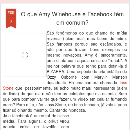
O que Amy Winehouse e Facebook têm
FEB
2
em comum?
São fenômenos do que chamo de mídia
reversa (falem mal, mas falem de mim).
São famosos porque são escândalos, e
não por que trazem bons exemplos ou
mesmo inovações. Amy é, sinceramente,
uma chata com aquela coisa de "rehab". A
melhor palavra que tenho para defini-la é
BIZARRA. Uma espécie de cria estática de
Ozzy Osborne com Marylin Manson
decadente. Há uma cantora chamada
Joss
Stone
que, pessoalmente, eu acho muito mais interessante (além
de linda) do que ela e não tem os holofotes que ela ostenta. Será
que para bombar vai ter que fazer um vídeo em celular fumando
crack? Para mim, não. Joss Stone, de boca fechada, já vale a pena
ficar só olhando mesmo. Cantando hipnotiza.
Já o facebook é um orkut de classe
média. Para alguns, o orkut virou
aquela coisa de favelão com