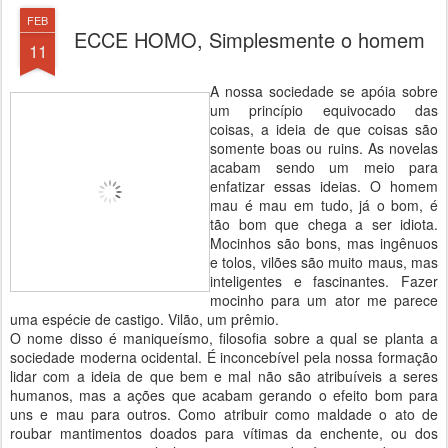
FEB
ECCE HOMO, Simplesmente o homem
11
A nossa sociedade se apóia sobre
um princípio equivocado das
coisas, a ideia de que coisas são
somente boas ou ruins. As novelas
acabam sendo um meio para
enfatizar essas ideias. O homem
mau é mau em tudo, já o bom, é
tão bom que chega a ser idiota.
Mocinhos são bons, mas ingênuos
e tolos, vilões são muito maus, mas
inteligentes e fascinantes. Fazer
mocinho para um ator me parece
uma espécie de castigo. Vilão, um prêmio.
O nome disso é maniqueísmo, filosofia sobre a qual se planta a
sociedade moderna ocidental. É inconcebível pela nossa formação
lidar com a ideia de que bem e mal não são atribuíveis a seres
humanos, mas a ações que acabam gerando o efeito bom para
uns e mau para outros. Como atribuir como maldade o ato de
roubar mantimentos doados para vítimas da enchente, ou dos