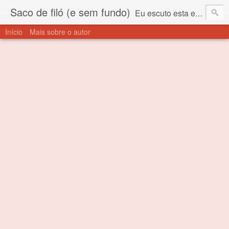
Saco de filó (e sem fundo)
Eu escuto esta expressão "saco de filó" desde criança. Para quem não sabe, filó é um tecido todo furadinho e permite que um saco feito com ele, mesmo que muito exposto ao ar soprado para dentro, nunca vai se encher. Aí está o propósito deste nome... Para viver em sociedade tem que ter saco de filó.
Início
Mais sobre o autor