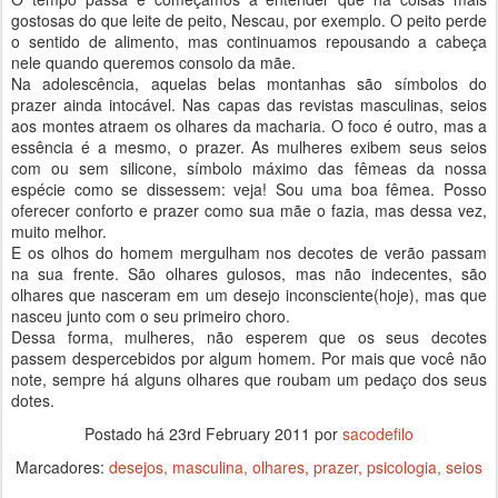
gostosas do que leite de peito, Nescau, por exemplo. O peito perde
o sentido de alimento, mas continuamos repousando a cabeça
nele quando queremos consolo da mãe.
Na adolescência, aquelas belas montanhas são símbolos do
prazer ainda intocável. Nas capas das revistas masculinas, seios
aos montes atraem os olhares da macharia. O foco é outro, mas a
essência é a mesmo, o prazer. As mulheres exibem seus seios
com ou sem silicone, símbolo máximo das fêmeas da nossa
espécie como se dissessem: veja! Sou uma boa fêmea. Posso
oferecer conforto e prazer como sua mãe o fazia, mas dessa vez,
muito melhor.
E os olhos do homem mergulham nos decotes de verão passam
na sua frente. São olhares gulosos, mas não indecentes, são
olhares que nasceram em um desejo inconsciente(hoje), mas que
nasceu junto com o seu primeiro choro.
Dessa forma, mulheres, não esperem que os seus decotes
passem despercebidos por algum homem. Por mais que você não
note, sempre há alguns olhares que roubam um pedaço dos seus
dotes.
Postado há
23rd February 2011
por
sacodefilo
Marcadores:
desejos
masculina
olhares
prazer
psicologia
seios