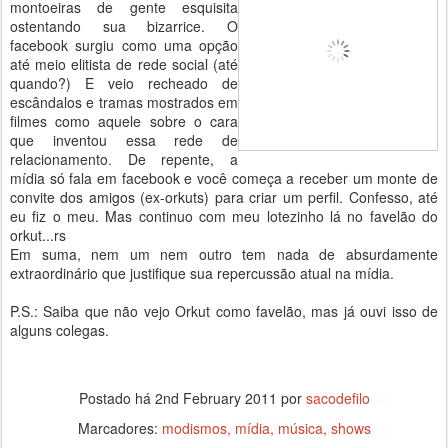
montoeiras de gente esquisita
ostentando sua bizarrice. O
facebook surgiu como uma opção
até meio elitista de rede social (até
quando?) E veio recheado de
escândalos e tramas mostrados em
filmes como aquele sobre o cara
que inventou essa rede de
relacionamento. De repente, a
mídia só fala em facebook e você começa a receber um monte de
convite dos amigos (ex-orkuts) para criar um perfil. Confesso, até
eu fiz o meu. Mas continuo com meu lotezinho lá no favelão do
orkut...rs
Em suma, nem um nem outro tem nada de absurdamente
extraordinário que justifique sua repercussão atual na mídia.
P.S.: Saiba que não vejo Orkut como favelão, mas já ouvi isso de
alguns colegas.
Postado há
2nd February 2011
por
sacodefilo
Marcadores:
modismos
mídia
música
shows