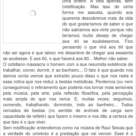
uma ordem. A vida apenas, sem
mistificação. Mas isso de certa
forma me assusta, quando aos
quarenta descobrimos mais da vida
do que gostaríamos de saber e que
não sabíamos aos vinte porque não
teríamos muito desejo de chegar
aos 40 se soubéssemos. Fico
pensando o que virá aos 60 que
não sei agora e que talvez me desanime de chegar aos sessenta
se soubesse. E aos 60, o que haverá aos 80... Melhor não saber.
O cotidiano massacra o homem com a sua resumida existência de
trabalhar, comer, dormir, ir ao banheiro... O fato é que quando nos
damos conta vemos que extraído pouco disso o que nos resta é
essa rotina que nos reduz a bestas metódicas. Perdemos (ou nem
conseguimos) o refinamento que poderia nos tornar mais sensíveis
pela música, pela arte, pela reflexão filosófica, pela percepção
mais ampla do que nos cerca. E, muitas vezes, seguimos,
comendo, trabalhando, dormindo, indo ao banheiro... Todos
cercados de bestas (no sentido de animais de carga sem
capacidade de refletir) que fazem o mesmo e nos dão a certeza de
que isso é o que viver.
Sem mistificação entendemos como na música de Raul Seixas que
a verdade do universo é a prestação que vai vencer. Esse é o