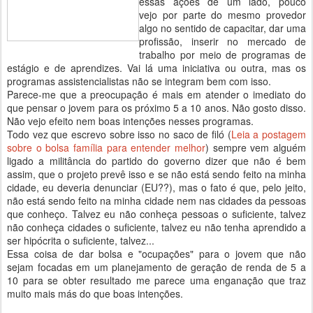
essas ações de um lado, pouco
vejo por parte do mesmo provedor
algo no sentido de capacitar, dar uma
profissão, inserir no mercado de
trabalho por meio de programas de
estágio e de aprendizes. Vai lá uma iniciativa ou outra, mas os
programas assistencialistas não se integram bem com isso.
Parece-me que a preocupação é mais em atender o imediato do
que pensar o jovem para os próximo 5 a 10 anos. Não gosto disso.
Não vejo efeito nem boas intenções nesses programas.
Todo vez que escrevo sobre isso no saco de filó (
Leia a postagem
sobre o bolsa família para entender melhor
) sempre vem alguém
ligado a militância do partido do governo dizer que não é bem
assim, que o projeto prevê isso e se não está sendo feito na minha
cidade, eu deveria denunciar (EU??), mas o fato é que, pelo jeito,
não está sendo feito na minha cidade nem nas cidades da pessoas
que conheço. Talvez eu não conheça pessoas o suficiente, talvez
não conheça cidades o suficiente, talvez eu não tenha aprendido a
ser hipócrita o suficiente, talvez...
Essa coisa de dar bolsa e "ocupações" para o jovem que não
sejam focadas em um planejamento de geração de renda de 5 a
10 para se obter resultado me parece uma enganação que traz
muito mais más do que boas intenções.