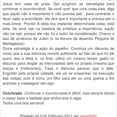
Jesus tem casa de praia. Daí surgirem as estratégias para
contornar o incontornável. Se você quer que uma coisa saia, diga
que aquilo não é importante e não precisa sair... para contrariar e
fazer valer a autoridade, ele dirá que é importante e precisa sair o
mais breve. Pronto! A ideia era implantar determinada coisa, está
feita. Se você cair na besteira de enfatizar a importância, aquilo
não vai sair, porque ele não foi o autor da consideração. Chamo a
isso de síndrome de Julien (o rei lêmure da desenho Pinguins de
Madagascar).
Outra estratégia é a ação do espelho. Construa um discurso de
modo que a sua estrutura remeta sutilmente ao fato de que foi ele
quem deu a ideia e, no final, utilize um mesmo tempo gasto no
discurso para elogiar as intercessões dele no projeto (mesmo que
toscas e irrelevantes). Faça o discurso parecer que é dele.
Engolido pela própria vaidade, ele vai se empenhar na execução
das coisas, pois é como um filho para ele ou uma gueixa a lhe
acariciar e massagear seu ego.
Conclusão:
Contornar o incontornável é difícil, mas sempre temos
a nosso favor a vaidade que emburrece e cega.
Tenha uma boa semana!
Postado há
21st February 2011
por
sacodefilo