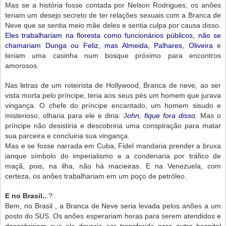
Mas se a história fosse contada por Nelson Rodrigues, os anões
teriam um desejo secreto de ter relações sexuais com a Branca de
Neve que se sentia meio mãe deles e sentia culpa por causa disso.
Eles trabalhariam na floresta como funcionários públicos, não se
chamariam Dunga ou Feliz, mas Almeida, Palhares, Oliveira
e
teriam uma casinha num bosque próximo para encontros
amorosos.
Nas letras de um roteirista de Hollywood, Branca de neve, ao ser
vista morta pelo príncipe, teria aos seus pés um homem que jurava
vingança. O chefe do príncipe encantado, um homem sisudo e
misterioso, olharia para ele e diria: J
ohn, fique fora disso.
Mas o
príncipe não desistiria e descobriria uma conspiração para matar
sua parceira e concluiria sua vingança.
Mas e se fosse narrada em Cuba, Fidel mandaria prender a bruxa
ianque símbolo do imperialismo e a condenaria por tráfico de
maçã, pois, na ilha, não há macieiras. E na Venezuela, com
certeza, os anões trabalhariam em um poço de petróleo.
E no Brasil..
.?
Bem, no Brasil , a Branca de Neve seria levada pelos anões a um
posto do SUS. Os anões esperariam horas para serem atendidos e