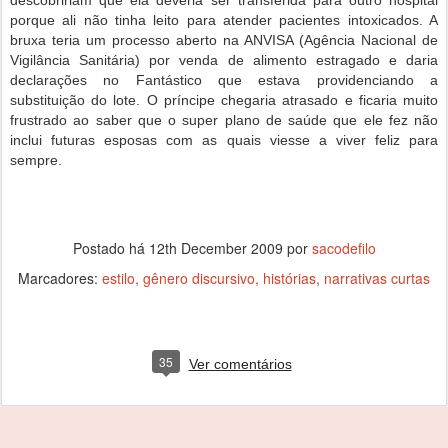
descobririam que ela deveria ser transferida para outro hospital
porque ali não tinha leito para atender pacientes intoxicados. A
bruxa teria um processo aberto na ANVISA (Agência Nacional de
Vigilância Sanitária) por venda de alimento estragado e daria
declarações no Fantástico que estava providenciando a
substituição do lote. O príncipe chegaria atrasado e ficaria muito
frustrado ao saber que o super plano de saúde que ele fez não
inclui futuras esposas com as quais viesse a viver feliz para
sempre.
Postado há
12th December 2009
por
sacodefilo
Marcadores:
estilo
gênero discursivo
histórias
narrativas curtas
35
Ver comentários