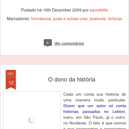
Postado há
16th December 2009
por
sacodefilo
Marcadores:
formaturas
juras e outras uras
posturas
torturas
6
Ver comentários
DEC
O dono da história
12
Cada um conta sua história de
uma maneira muito particular.
Dizem que um autor só conta
histórias passadas no Leblon
,
outro, em São Paulo, já o outro,
no Nordeste. O fato é que somos
o que escrevemos e escrevemos