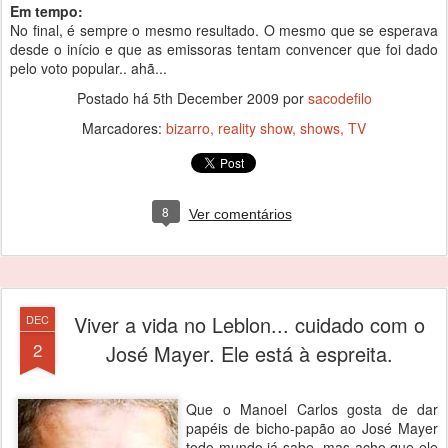
Em tempo:
No final, é sempre o mesmo resultado. O mesmo que se esperava
desde o início e que as emissoras tentam convencer que foi dado
pelo voto popular.. ahã...
Postado há
5th December 2009
por
sacodefilo
Marcadores:
bizarro
reality show
shows
TV
8
Ver comentários
Viver a vida no Leblon... cuidado com o
DEC
2
José Mayer. Ele está à espreita.
Que o Manoel Carlos gosta de dar
papéis de bicho-papão ao José Mayer
todo mundo já sabe, mas acho que ele