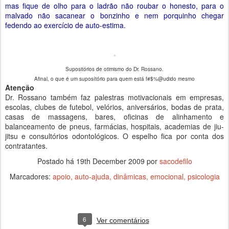
mas fique de olho para o ladrão não roubar o honesto, para o
malvado não sacanear o bonzinho e nem porquinho chegar
fedendo ao exercício de auto-estima.
Supositórios de otimismo do Dr. Rossano.
Afinal, o que é um suposítório para quem está f#$%@udido mesmo
Atenção
Dr. Rossano também faz palestras motivacionais em empresas,
escolas, clubes de futebol, velórios, aniversários, bodas de prata,
casas de massagens, bares, oficinas de alinhamento e
balanceamento de pneus, farmácias, hospitais, academias de jiu-
jitsu e consultórios odontológicos. O espelho fica por conta dos
contratantes.
Postado há
19th December 2009
por
sacodefilo
Marcadores:
apoio
auto-ajuda
dinâmicas
emocional
psicologia
6
Ver comentários