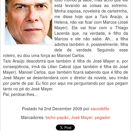
está levando as coisas ao extremo.
Minha esposa, noveleira de carteirinha,
me disse hoje que a Taís Araújo, a
Helena, não vai ficar com Marcos (José
Mayer). Ela vai ficar com o Thiago
Lacerda que, na verdade, é filho da
Marcos e ele não sabe. Ah... a filha
adotiva também é, possivelmente, filha
dele de verdade. Seguindo esse
roteiro, eu dou uma força ao Manoel Carlos.
Taís Araújo descobrirá que também é filha do José Mayer e, por
conseqüência, irmã da Lilian Cabral (que também é filha do José
Mayer). Manoel Carlos, que também ficará sabendo que é filho de
José Mayer se desentenderá com o diretor da novela, seu irmão
por parte de pai. Eu fico por aqui me perguntando por que pegam
tanto no pé do José Mayer.
Pai, perdoai-lhes...
Postado há
2nd December 2009
por
sacodefilo
Marcadores:
bicho-papão
José Mayer
pegador