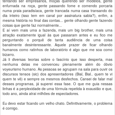
tentando ser empresários, moças querendo ser modelos, gente
enfurnada na roça, gente passando fome e comendo porcaria
numa praia paradisíaca, gente trancada numa casa transando do
dia inteiro (isso tem em canal por assinatura sabia?), enfim, a
mesma história no final das contas... gente olhando gente fazendo
coisas que gente faz normalmente...
E aí vem mais uma a fazenda, mais um big brother, mais uma
atração exatamente igual às que passaram antes e eu fico me
perguntando o porquê de tanta audiência de uma coisa
banalmente desinteressante. Aquele prazer de ficar olhando
humanos como ratinhos de laboratório é algo que me soa como
bizarro.
Já li diversas teorias sobre o fascínio que isso desperta, mas
nenhuma delas me convenceu plenamente além do óbvio
voyeurismo humano. As pessoas se agrupam na sala para ouvir os
discursos tensos (sic) dos apresentadores (Bial, Bial.. quem te vi
quem te vê) e sempre os mesmos desfechos. Cansei de falar mal
desses programas, já superei essa fase. O que me guia nessas
linhas é a perplexidade de uma fórmula repetida à exaustão e que,
todo ano, ainda atrai milhões de espectadores.
Eu devo estar ficando um velho chato. Definitivamente, o problema
é comigo.