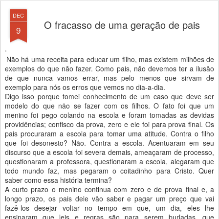
DEC
O fracasso de uma geração de pais
9
Não há uma receita para educar um filho, mas existem milhões de
exemplos do que não fazer. Como pais, não devemos ter a ilusão
de que nunca vamos errar, mas pelo menos que sirvam de
exemplo para nós os erros que vemos no dia-a-dia.
Digo isso porque tomei conhecimento de um caso que deve ser
modelo do que não se fazer com os filhos. O fato foi que um
menino foi pego colando na escola e foram tomadas as devidas
providências; confisco da prova, zero e ele foi para prova final. Os
pais procuraram a escola para tomar uma atitude. Contra o filho
que foi desonesto? Não. Contra a escola. Acentuaram em seu
discurso que a escola foi severa demais, ameaçaram de processo,
questionaram a professora, questionaram a escola, alegaram que
todo mundo faz, mas pegaram o coitadinho para Cristo. Quer
saber como essa história termina?
A curto prazo o menino continua com zero e de prova final e, a
longo prazo, os pais dele vão saber e pagar um preço que vai
fazê-los desejar voltar no tempo em que, um dia, eles lhe
ensinaram que leis e regras são para serem burladas, que