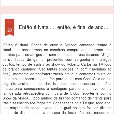
DEC
Então é Natal.... então, é final de ano...
23
Então é Natal. Época de ouvir a Simone cantando "então é
Natal..." e passearmos no comércio comprando lembrancinhas
baratas para os amigos ao som daquelas harpas tocando "Jingle
bells", época de ganhar presentes sem vergonha em amigos
ocultos, tempo de assistir ao show do Roberto Carlos na TV todo
de branco cantando "São tantas emoções..." (com risadinhas ao
final), momento de confraternização em que comemos muito de
noite e ainda sobra empada fria para tomar com Coca-Cola no dia
seguinte assim que acordar. Isso tudo, sem esquecer que é a
marca para começarmos a contagem para o ano novo com a
famigerada retrospectiva com cara de Globo repórter e com o
Show da virada... todo mundo de branco contando de frente para
trás e assistindo aos fogos em Copacabana pela TV que, todo ano,
nos surpreende sendo exatamente igual ao que foi nos últimos
anos. No dia seguinte, a ressaca da festa não nos impede de