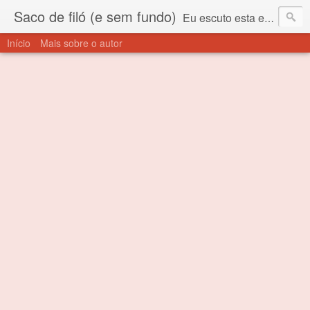
Saco de filó (e sem fundo)
Eu escuto esta expressão "saco de filó" desde criança. Para quem não sabe, filó é um tecido todo furadinho e permite que um saco feito com ele, mesmo que muito exposto ao ar soprado para dentro, nunca vai se encher. Aí está o propósito deste nome... Para viver em sociedade tem que ter saco de filó.
Início
Mais sobre o autor