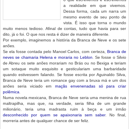
a realidade em que vivemos.
Dessa forma, cada um narra um
mesmo evento de seu ponto de
vista. É isso que torna o mundo
muito menos tedioso. Afinal de contas, tudo que havia para ser
dito, já o foi. O que nos resta é dizer de maneira diferente.
Por exemplo, imaginemos a história da Branca de Neve e os sete
anões.
Se ela fosse contada pelo Manoel Carlos, com certeza,
Branca de
neves se chamaria Helena e moraria no Leblon
. Se fosse o Silvio
de Abreu os sete anões morariam no Brás ou no Bexiga e teriam
um sotaque muito esquisito e gesticulariam uma barbaridade
quando estivessem falando. Se fosse escrita por Aguinaldo Silva,
Branca de Neve teria um romance gay com a bruxa má e um dos
anões seria viciado em
maçãs envenenadas só para criar
polêmica
.
Numa novela mexicana, Branca de Neve seria uma menina de rua
maltrapilha, mas que, na verdade, seria filha de um grande
milionário, teria uma madrasta ruim à beça e um irmão
desconhecido por quem se apaixonaria sem saber
. No final,
morreria antes de qualquer chance de ser feliz.