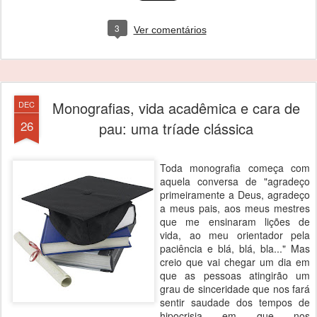
3
Ver comentários
Monografias, vida acadêmica e cara de
DEC
26
pau: uma tríade clássica
Toda monografia começa com
aquela conversa de "agradeço
primeiramente a Deus, agradeço
a meus pais, aos meus mestres
que me ensinaram lições de
vida, ao meu orientador pela
paciência e blá, blá, bla..." Mas
creio que vai chegar um dia em
que as pessoas atingirão um
grau de sinceridade que nos fará
sentir saudade dos tempos de
hipocrisia em que nos