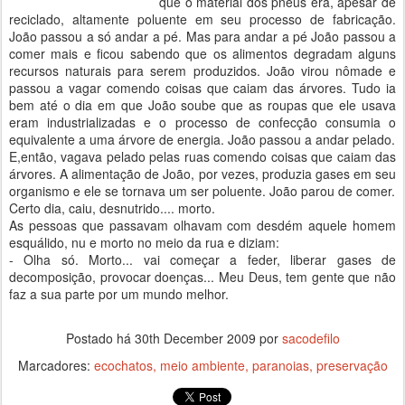
que o material dos pneus era, apesar de
reciclado, altamente poluente em seu processo de fabricação.
João passou a só andar a pé. Mas para andar a pé João passou a
comer mais e ficou sabendo que os alimentos degradam alguns
recursos naturais para serem produzidos. João virou nômade e
passou a vagar comendo coisas que caiam das árvores. Tudo ia
bem até o dia em que João soube que as roupas que ele usava
eram industrializadas e o processo de confecção consumia o
equivalente a uma árvore de energia. João passou a andar pelado.
E,então, vagava pelado pelas ruas comendo coisas que caiam das
árvores. A alimentação de João, por vezes, produzia gases em seu
organismo e ele se tornava um ser poluente. João parou de comer.
Certo dia, caiu, desnutrido.... morto.
As pessoas que passavam olhavam com desdém aquele homem
esquálido, nu e morto no meio da rua e diziam:
- Olha só. Morto... vai começar a feder, liberar gases de
decomposição, provocar doenças... Meu Deus, tem gente que não
faz a sua parte por um mundo melhor.
Postado há
30th December 2009
por
sacodefilo
Marcadores:
ecochatos
meio ambiente
paranoias
preservação