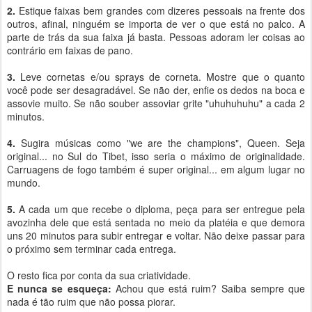
2.
Estique faixas bem grandes com dizeres pessoais na frente dos
outros, afinal, ninguém se importa de ver o que está no palco. A
parte de trás da sua faixa já basta. Pessoas adoram ler coisas ao
contrário em faixas de pano.
3.
Leve cornetas e/ou sprays de corneta. Mostre que o quanto
você pode ser desagradável. Se não der, enfie os dedos na boca e
assovie muito. Se não souber assoviar grite "uhuhuhuhu" a cada 2
minutos.
4.
Sugira músicas como "we are the champions", Queen. Seja
original... no Sul do Tibet, isso seria o máximo de originalidade.
Carruagens de fogo também é super original... em algum lugar no
mundo.
5.
A cada um que recebe o diploma, peça para ser entregue pela
avozinha dele que está sentada no meio da platéia e que demora
uns 20 minutos para subir entregar e voltar. Não deixe passar para
o próximo sem terminar cada entrega.
O resto fica por conta da sua criatividade.
E nunca se esqueça:
Achou que está ruim? Saiba sempre que
nada é tão ruim que não possa piorar.