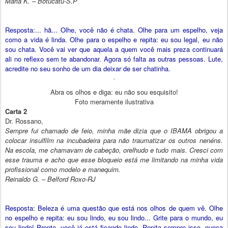
Maria K. – Botucatu-S.P
Resposta:... hã... Olhe, você não é chata. Olhe para um espelho, veja
como a vida é linda. Olhe para o espelho e repita: eu sou legal, eu não
sou chata. Você vai ver que aquela a quem você mais preza continuará
ali no reflexo sem te abandonar. Agora só falta as outras pessoas. Lute,
acredite no seu sonho de um dia deixar de ser chatinha.
Abra os olhos e diga: eu não sou esquisito!
Foto meramente ilustrativa
Carta 2
Dr. Rossano,
Sempre fui chamado de feio, minha mãe dizia que o IBAMA obrigou a
colocar insulfilm na incubadeira para não traumatizar os outros nenéns.
Na escola, me chamavam de cabeção, orelhudo e tudo mais. Cresci com
esse trauma e acho que esse bloqueio está me limitando na minha vida
profissional como modelo e manequim.
Reinaldo G. – Belford Roxo-RJ
Resposta: Beleza é uma questão que está nos olhos de quem vê. Olhe
no espelho e repita: eu sou lindo, eu sou lindo... Grite para o mundo, eu
sou lindo! Pronto, você já está ficando lindo. Repita sempre isso, nunca