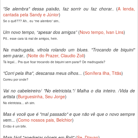
"Se alembra" dessa paixão, faz sorrir ou faz chorar..
(
A lenda,
cantada pela Sandy e Júnior
)
Se o quê??? Ah.. eu “me alembro” sim..
Um novo tempo, “apesar dos amigos”
(
Novo tempo, Ivan Lins
)
Pô.. esse cara tá mal de amigos, hein.
Na madrugada, vitrola rolando um blues. "Trocando de biquini"
sem parar..
(
Noite do Prazer, Claudio Zoli
)
Tá legal... Pra que ficar trocando de biquini sem parar? De madrugada?
"Corri pela ilha", descansa meus olhos...
(
Sonífera ilha, Titãs
)
Correu por onde?
Vai no cabeleireiro/ "No eletricista."/ Malha o dia inteiro. /Vida de
artista
(
Burguesinha, Seu Jorge
)
No eletricista... ah sim.
Mas é você que é "mal passado" e que não vê que o novo sempre
vem...
(
Como nossos pais, Belchior
)
Então é um bife.
Mais fácil "apedrejar pôneis em Bali"
(
Se, Djavan
)