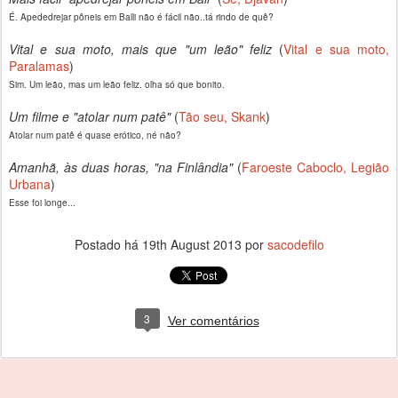
É. Apededrejar pôneis em Balli não é fácil não..tá rindo de quê?
Vital e sua moto, mais que "um leão" feliz
(
Vital e sua moto,
Paralamas
)
Sim. Um leão, mas um leão feliz. olha só que bonito.
Um filme e "atolar num patê"
(
Tão seu, Skank
)
Atolar num patê é quase erótico, né não?
Amanhã, às duas horas, "na Finlândia"
(
Faroeste Caboclo, Legião
Urbana
)
Esse foi longe...
Postado há
19th August 2013
por
sacodefilo
3
Ver comentários