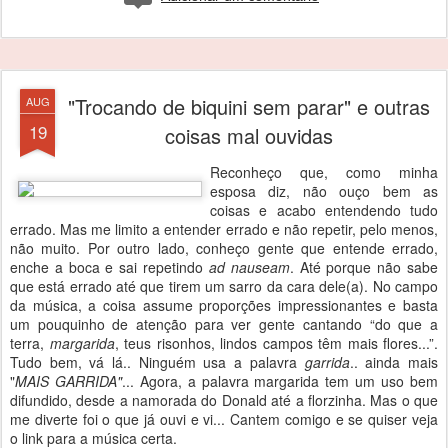
"Trocando de biquini sem parar" e outras
AUG
19
coisas mal ouvidas
Reconheço que, como minha
esposa diz, não ouço bem as
coisas e acabo entendendo tudo
errado. Mas me limito a entender errado e não repetir, pelo menos,
não muito. Por outro lado, conheço gente que entende errado,
enche a boca e sai repetindo
ad nauseam
. Até porque não sabe
que está errado até que tirem um sarro da cara dele(a). No campo
da música, a coisa assume proporções impressionantes e basta
um pouquinho de atenção para ver gente cantando “do que a
terra,
margarida
, teus risonhos, lindos campos têm mais flores...”.
Tudo bem, vá lá.. Ninguém usa a palavra
garrida
.. ainda mais
"
MAIS GARRIDA"
... Agora, a palavra margarida tem um uso bem
difundido, desde a namorada do Donald até a florzinha. Mas o que
me diverte foi o que já ouvi e vi... Cantem comigo e se quiser veja
o link para a música certa.