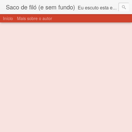
Saco de filó (e sem fundo)
Eu escuto esta expressão "saco de filó" desde criança. Para quem não sabe, filó é um tecido todo furadinho e permite que um saco feito com ele, mesmo que muito exposto ao ar soprado para dentro, nunca vai se encher. Aí está o propósito deste nome... Para viver em sociedade tem que ter saco de filó.
Início
Mais sobre o autor