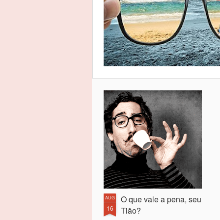
O que vale a pena, seu
AUG
16
Tião?