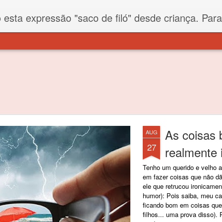
iló" desde criança. Para quem não sabe, filó é um tecido todo furadinho e permite que um saco feito com ele, mesmo que muito exposto ao ar soprado para dentro, nunca vai se encher. Aí
As coisas 
AUG
27
realmente 
Tenho um querido e velho a
em fazer coisas que não dã
ele que retrucou ironicamen
humor): Pois saiba, meu car
ficando bom em coisas que 
filhos... uma prova disso)