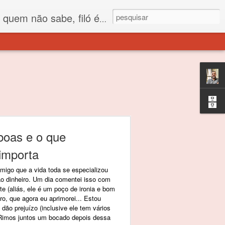
 está o propósito deste nome... Para viver em sociedade tem que ter saco de filó.
boas e o que
importa
migo que a vida toda se especializou
o dinheiro. Um dia comentei isso com
te (aliás, ele é um poço de ironia e bom
o, que agora eu aprimorei... Estou
dão prejuízo (inclusive ele tem vários
. Rimos juntos um bocado depois dessa