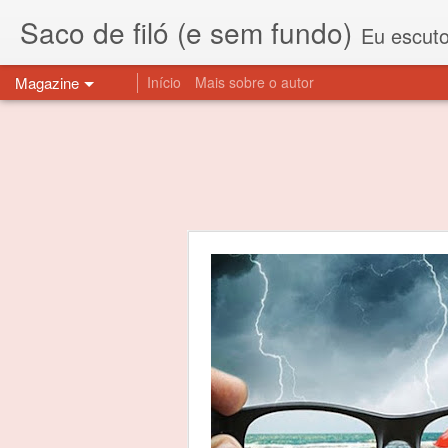
Saco de filó (e sem fundo)
Eu escuto esta expressão "saco de f
Magazine
Início
Mais sobre o autor