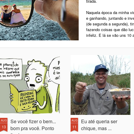
tirada.
Naquela época da minha vi
e ganhando, juntando e inv
(de segunda a segunda), ti
fazendo coisas que dão lucr
infeliz. E lá se vão uns 10 
Se você fizer o bem...
Eu até queria ser
AUG
AUG
13
11
bom pra você. Ponto
chique, mas ...