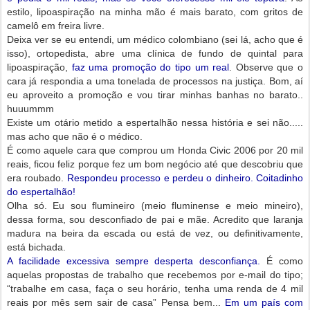
estilo, lipoaspiração na minha mão é mais barato, com gritos de
camelô em freira livre.
Deixa ver se eu entendi, um médico colombiano (sei lá, acho que é
isso), ortopedista, abre uma clínica de fundo de quintal para
lipoaspiração,
faz uma promoção do tipo um real
. Observe que o
cara já respondia a uma tonelada de processos na justiça. Bom, aí
eu aproveito a promoção e vou tirar minhas banhas no barato..
huuummm
Existe um otário metido a espertalhão nessa história e sei não.....
mas acho que não é o médico.
É como aquele cara que comprou um Honda Civic 2006 por 20 mil
reais, ficou feliz porque fez um bom negócio até que descobriu que
era roubado.
Respondeu processo e perdeu o dinheiro. Coitadinho
do espertalhão!
Olha só. Eu sou flumineiro (meio fluminense e meio mineiro),
dessa forma, sou desconfiado de pai e mãe. Acredito que laranja
madura na beira da escada ou está de vez, ou definitivamente,
está bichada.
A facilidade excessiva sempre desperta desconfiança.
É como
aquelas propostas de trabalho que recebemos por e-mail do tipo;
“trabalhe em casa, faça o seu horário, tenha uma renda de 4 mil
reais por mês sem sair de casa” Pensa bem...
Em um país com