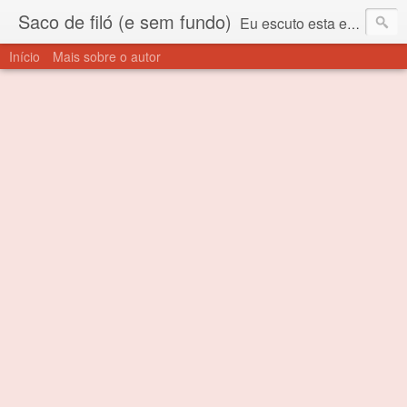
Saco de filó (e sem fundo)
Eu escuto esta expressão "saco de filó" desde criança. Para quem não sabe, filó é um tecido todo furadinho e permite que um saco feito com ele, mesmo que muito exposto ao ar soprado para dentro, nunca vai se encher. Aí está o propósito deste nome... Para viver em sociedade tem que ter saco de filó.
Início
Mais sobre o autor