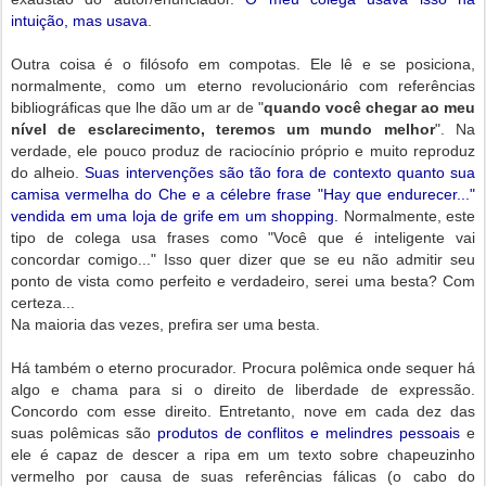
intuição, mas usava
.
Outra coisa é o filósofo em compotas. Ele lê e se posiciona,
normalmente, como um eterno revolucionário com referências
bibliográficas que lhe dão um ar de "
quando você chegar ao meu
nível de esclarecimento, teremos um mundo melhor
". Na
verdade, ele pouco produz de raciocínio próprio e muito reproduz
do alheio.
Suas intervenções são tão fora de contexto quanto sua
camisa vermelha do Che e a célebre frase "Hay que endurecer..."
vendida em uma loja de grife em um shopping.
Normalmente, este
tipo de colega usa frases como "Você que é inteligente vai
concordar comigo..." Isso quer dizer que se eu não admitir seu
ponto de vista como perfeito e verdadeiro, serei uma besta? Com
certeza...
Na maioria das vezes, prefira ser uma besta.
Há também o eterno procurador. Procura polêmica onde sequer há
algo e chama para si o direito de liberdade de expressão.
Concordo com esse direito. Entretanto, nove em cada dez das
suas polêmicas são
produtos de conflitos e melindres pessoais
e
ele é capaz de descer a ripa em um texto sobre chapeuzinho
vermelho por causa de suas referências fálicas (o cabo do