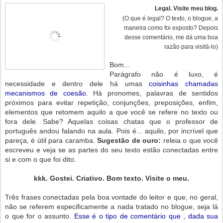
Legal. Visite meu blog.
(O que é legal? O texto, o blogue, a
maneira como foi exposto? Depois
desse comentário, me dá uma boa
razão para visitá-lo)
Bom...
Parágrafo não é luxo, é
necessidade e dentro dele há umas
coisinhas chamadas
mecanismos de coesão.
Há pronomes, palavras de sentidos
próximos para evitar repetição, conjunções, preposições, enfim,
elementos que retomem aquilo a que você se refere no texto ou
fora dele. Sabe? Aquelas coisas chatas que o professor de
português andou falando na aula. Pois é... aquilo, por incrível que
pareça, é útil para caramba.
Sugestão de ouro:
releia o que você
escreveu e veja se as partes do seu texto estão conectadas entre
si e com o que foi dito.
kkk. Gostei. Criativo. Bom texto. Visite o meu.
Três frases conectadas pela boa vontade do leitor e que, no geral,
não se referem especificamente a nada tratado no blogue, seja lá
o que for o assunto.
Esse é o tipo de comentário que , dada sua