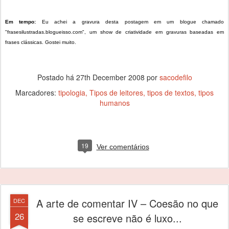
Em tempo:
Eu achei a gravura desta postagem em um blogue chamado
"frasesilustradas.blogueisso.com", um show de criatividade em gravuras baseadas em
frases clássicas. Gostei muito.
Postado há
27th December 2008
por
sacodefilo
Marcadores:
tipologia
Tipos de leitores
tipos de textos
tipos
humanos
19
Ver comentários
A arte de comentar IV – Coesão no que
DEC
26
se escreve não é luxo...