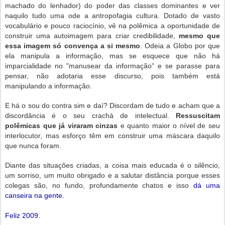
machado do lenhador) do poder das classes dominantes e ver
naquilo tudo uma ode a antropofagia cultura. Dotado de vasto
vocabulário e pouco raciocínio, vê na polêmica a oportunidade de
construir uma autoimagem para criar credibilidade,
mesmo que
essa imagem só convença a si mesmo
. Odeia a Globo por que
ela manipula a informação, mas se esquece que não há
imparcialidade no "manusear da informação" e se parasse para
pensar, não adotaria esse discurso, pois também está
manipulando a informação.
E há o sou do contra sim e daí? Discordam de tudo e acham que a
discordância é o seu crachá de intelectual.
Ressuscitam
polêmicas que já viraram cinzas
e quanto maior o nível de seu
interlocutor, mas esforço têm em construir uma máscara daquilo
que nunca foram.
Diante das situações criadas, a coisa mais educada é o silêncio,
um sorriso, um muito obrigado e a salutar distância porque esses
colegas são, no fundo, profundamente chatos e isso
dá uma
canseira na gente.
Feliz 2009.