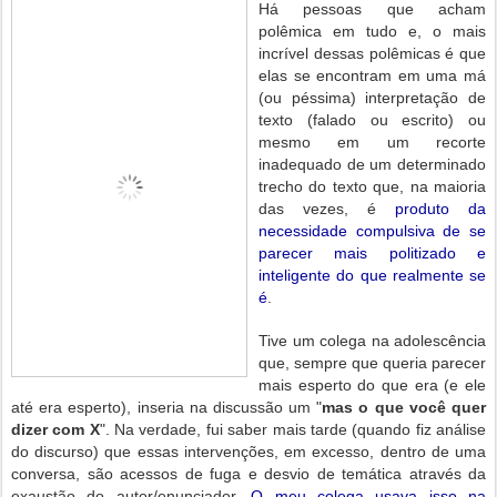
Há pessoas que acham
polêmica em tudo e, o mais
incrível dessas polêmicas é que
elas se encontram em uma má
(ou péssima) interpretação de
texto (falado ou escrito) ou
mesmo em um recorte
inadequado de um determinado
trecho do texto que, na maioria
das vezes, é
produto da
necessidade compulsiva de se
parecer mais politizado e
inteligente do que realmente se
é
.
Tive um colega na adolescência
que, sempre que queria parecer
mais esperto do que era (e ele
até era esperto), inseria na discussão um "
mas o que você quer
dizer com X
". Na verdade, fui saber mais tarde (quando fiz análise
do discurso) que essas intervenções, em excesso, dentro de uma
conversa, são acessos de fuga e desvio de temática através da
exaustão do autor/enunciador.
O meu colega usava isso na