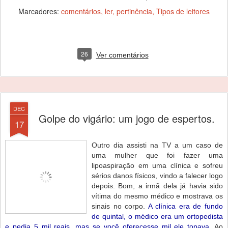
Marcadores:
comentários
ler
pertinência
Tipos de leitores
26
Ver comentários
DEC
Golpe do vigário: um jogo de espertos.
17
Outro dia assisti na TV a um caso de
uma mulher que foi fazer uma
lipoaspiração em uma clínica e sofreu
sérios danos físicos, vindo a falecer logo
depois. Bom, a irmã dela já havia sido
vítima do mesmo médico e mostrava os
sinais no corpo.
A clínica era de fundo
de quintal, o médico era um ortopedista
e pedia 5 mil reais, mas se você oferecesse mil ele topava
. Ao