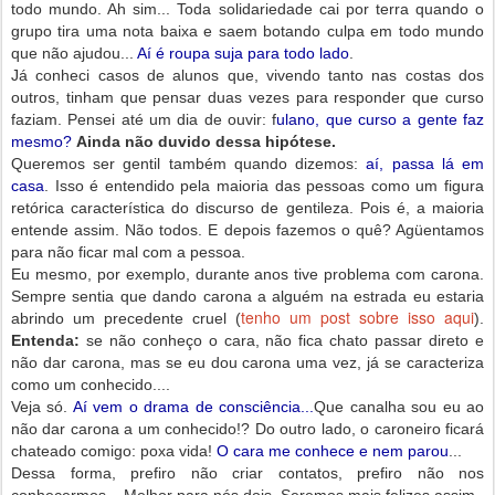
todo mundo. Ah sim... Toda solidariedade cai por terra quando o
grupo tira uma nota baixa e saem botando culpa em todo mundo
que não ajudou...
Aí é roupa suja para todo lado
.
Já conheci casos de alunos que, vivendo tanto nas costas dos
outros, tinham que pensar duas vezes para responder que curso
faziam. Pensei até um dia de ouvir: f
ulano, que curso a gente faz
mesmo?
Ainda não duvido dessa hipótese.
Queremos ser gentil também quando dizemos:
aí, passa lá em
casa
. Isso é entendido pela maioria das pessoas como um figura
retórica característica do discurso de gentileza. Pois é, a maioria
entende assim. Não todos. E depois fazemos o quê? Agüentamos
para não ficar mal com a pessoa.
Eu mesmo, por exemplo, durante anos tive problema com carona.
Sempre sentia que dando carona a alguém na estrada eu estaria
tenho um post sobre isso aqui
abrindo um precedente cruel (
).
Entenda:
se não conheço o cara, não fica chato passar direto e
não dar carona, mas se eu dou carona uma vez, já se caracteriza
como um conhecido....
Veja só.
Aí vem o drama de consciência...
Que canalha sou eu ao
não dar carona a um conhecido!?
Do outro lado, o caroneiro ficará
chateado comigo: poxa vida!
O cara me conhece e nem parou
...
Dessa forma, prefiro não criar contatos, prefiro não nos