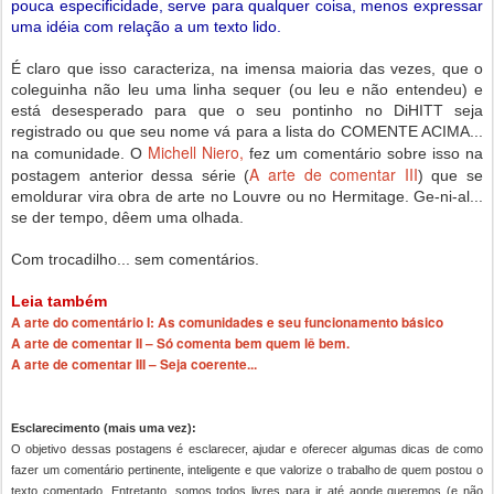
pouca especificidade, serve para qualquer coisa, menos expressar
uma idéia com relação a um texto lido.
É claro que isso caracteriza, na imensa maioria das vezes, que o
coleguinha não leu uma linha sequer (ou leu e não entendeu) e
está desesperado para que o seu pontinho no DiHITT seja
registrado ou que seu nome vá para a lista do COMENTE ACIMA...
Michell Niero,
na comunidade. O
fez um comentário sobre isso na
A arte de comentar III
postagem anterior dessa série (
) que se
emoldurar vira obra de arte no Louvre ou no Hermitage. Ge-ni-al...
se der tempo, dêem uma olhada.
Com trocadilho... sem comentários.
Leia também
A arte do comentário I: As comunidades e seu funcionamento básico
A arte de comentar II – Só comenta bem quem lê bem.
A arte de comentar III – Seja coerente...
Esclarecimento (mais uma vez):
O objetivo dessas postagens é esclarecer, ajudar e oferecer algumas dicas de como
fazer um comentário pertinente, inteligente e que valorize o trabalho de quem postou o
texto comentado. Entretanto, somos todos livres para ir até aonde queremos (e não