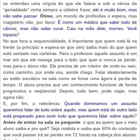
se entendeu uma vírgula do que ele falava e sob a névoa da
“genialidade” vinha sempre a célebre frase:
ele é muito bom, mas
não sabe passar
.
Ótimo
, um mundo de profissões o espera, mas
magistério não, por favor.
É como um médico que sabe tudo de
câncer, mas não sabe curar. Caiu na mão dele, morreu. Você
toparia
?
No que toca a sequencialidade, é importante que quem está lá na
frente (a princípio e espera-se que sim) saiba mais do que quem
está sentado nas carteiras. Para o professor aquele assunto é um
mar em que ele navega para o lado que quer e nunca se perde,
mas para o aluno não. Ele precisa de um roteiro: de onde eu saio,
como caminho, por onde vou, aonde chego. Falar aleatoriamente
ao estilo socrático na sala como se fosse uma ágora é perda de
tempo. O aluno precisa que um conhecimento funcione de forma
progressiva e seqüencial. Depois, tudo bem, pode viajar, mas
agora não.
E, por fim, a relevância.
Quando dominamos um assunto
queremos falar de tudo sobre aquilo, mas quem está do outro lado
está preparado para ouvir tudo que queremos falar sobre aquilo
?
Antes de entrar na sala se pergunte
: o que eu quero que o meu
aluno saiba e por quê? Seja realista e saiba que 60% do conteúdo
que você passar irá se perder em 72 horas na cabeça dos alunos.