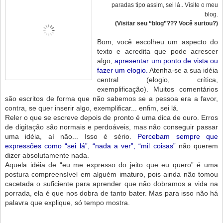
paradas tipo assim, sei lá.. Visite o meu
blog.
(Visitar seu “blog”??? Você surtou?)
Bom, você escolheu um aspecto do
texto e acredita que pode acrescer
algo,
apresentar um ponto de vista ou
fazer um elogio.
Atenha-se a sua idéia
central (elogio, crítica,
exemplificação). Muitos comentários
são escritos de forma que não sabemos se a pessoa era a favor,
contra, se quer inserir algo, exemplificar... enfim, sei lá.
Reler o que se escreve depois de pronto é uma dica de ouro. Erros
de digitação são normais e perdoáveis, mas não conseguir passar
uma idéia, aí não... Isso é sério.
Percebam sempre que
e
xpressões como “sei lá”, “nada a ver”, “mil coisas”
não querem
dizer absolutamente nada.
Aquela idéia de “eu me expresso do jeito que eu quero” é uma
postura compreensível em alguém imaturo, pois ainda não tomou
cacetada o suficiente para aprender que não dobramos a vida na
porrada, ela é que nos dobra de tanto bater. Mas para isso não há
palavra que explique, só tempo mostra.