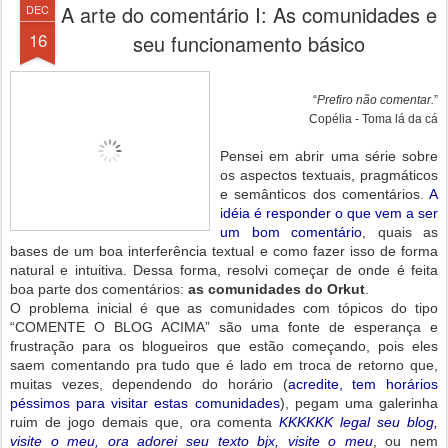
A arte do comentário I: As comunidades e
DEC
16
seu funcionamento básico
“
Prefiro não comentar.
”
Copélia - Toma lá da cá
Pensei em abrir uma série sobre
os aspectos textuais, pragmáticos
e semânticos dos comentários.
A
idéia é responder o que vem a ser
um bom comentário
, quais as
bases de um boa interferência textual e como fazer isso de forma
natural e intuitiva. Dessa forma, resolvi começar de onde é feita
boa parte dos comentários:
as comunidades do Orkut
.
O problema inicial é que as comunidades com tópicos do tipo
“COMENTE O BLOG ACIMA” são uma fonte de esperança e
frustração para os blogueiros que estão começando, pois eles
saem comentando pra tudo que é lado em troca de retorno que,
muitas vezes, dependendo do horário (
acredite, tem horários
péssimos para visitar estas comunidades
), pegam uma galerinha
ruim de jogo demais que, ora comenta
KKKKKK legal seu blog,
visite o meu, ora adorei seu texto bjx, visite o meu
, ou nem