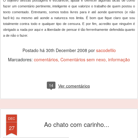
O objetivo dessas postagens é esclarecer, ajudar e oferecer algumas dicas de como
fazer um comentário pertinente, inteligente e que valorize o trabalho de quem postou o
texto comentado. Entretanto, somos todos livres para ir até aonde queremos (e não
fazê-lo) ou mesmo até aonde a natureza nos limita. É bom que fique claro que sou
totalmente contra todo e qualquer tipo de censura. E por fim, acredito que ninguém é
obrigado a nada por aqui e a liberdade de pensar é tão ferrenhamente defendida quanto
a de não o fazer.
Postado há
30th December 2008
por
sacodefilo
Marcadores:
comentários
Comentários sem nexo
informação
14
Ver comentários
DEC
Ao chato com carinho...
27