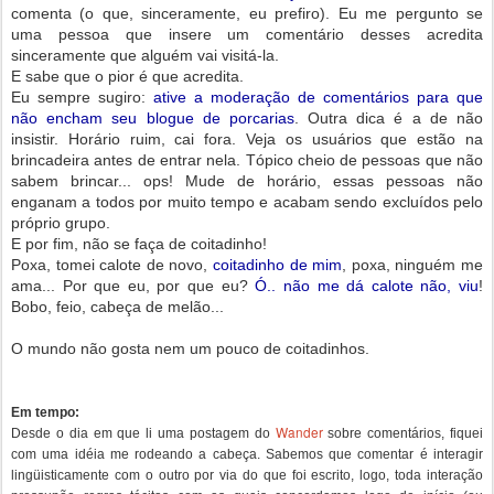
comenta (o que, sinceramente, eu prefiro). Eu me pergunto se
uma pessoa que insere um comentário desses acredita
sinceramente que alguém vai visitá-la.
E sabe que o pior é que acredita.
Eu sempre sugiro:
ative a moderação de comentários para que
não encham seu blogue de porcarias
. Outra dica é a de não
insistir. Horário ruim, cai fora. Veja os usuários que estão na
brincadeira antes de entrar nela. Tópico cheio de pessoas que não
sabem brincar... ops! Mude de horário, essas pessoas não
enganam a todos por muito tempo e acabam sendo excluídos pelo
próprio grupo.
E por fim, não se faça de coitadinho!
Poxa, tomei calote de novo,
coitadinho de mim
, poxa, ninguém me
ama... Por que eu, por que eu?
Ó.. não me dá calote não, viu
!
Bobo, feio, cabeça de melão...
O mundo não gosta nem um pouco de coitadinhos.
Em tempo:
Wander
Desde o dia em que li uma postagem do
sobre comentários, fiquei
com uma idéia me rodeando a cabeça. Sabemos que comentar é interagir
lingüisticamente com o outro por via do que foi escrito, logo, toda interação