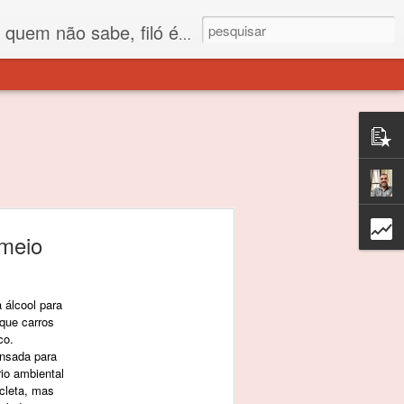
 está o propósito deste nome... Para viver em sociedade tem que ter saco de filó.
 meio
 álcool para
que carros
co.
ensada para
io ambiental
cleta, mas