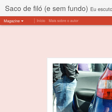
Saco de filó (e sem fundo)
Eu escuto esta expressão "saco de f
Magazine
Início
Mais sobre o autor