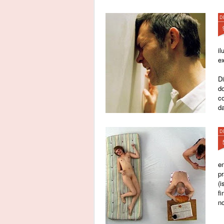
D
i
e
D
do
c
da
D
e
pr
(i
fi
n