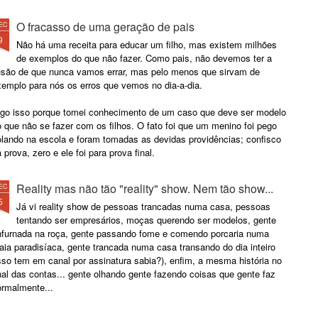
Dr.
O fracasso de uma geração de pais
EC
9
Não há uma receita para educar um filho, mas existem milhões
de exemplos do que não fazer. Como pais, não devemos ter a
lusão de que nunca vamos errar, mas pelo menos que sirvam de
xemplo para nós os erros que vemos no dia-a-dia.
igo isso porque tomei conhecimento de um caso que deve ser modelo
 que não se fazer com os filhos. O fato foi que um menino foi pego
olando na escola e foram tomadas as devidas providências; confisco
 prova, zero e ele foi para prova final.
Reality mas não tão "reality" show. Nem tão show...
EC
5
Já vi reality show de pessoas trancadas numa casa, pessoas
tentando ser empresários, moças querendo ser modelos, gente
nfurnada na roça, gente passando fome e comendo porcaria numa
aia paradisíaca, gente trancada numa casa transando do dia inteiro
sso tem em canal por assinatura sabia?), enfim, a mesma história no
nal das contas... gente olhando gente fazendo coisas que gente faz
ormalmente...