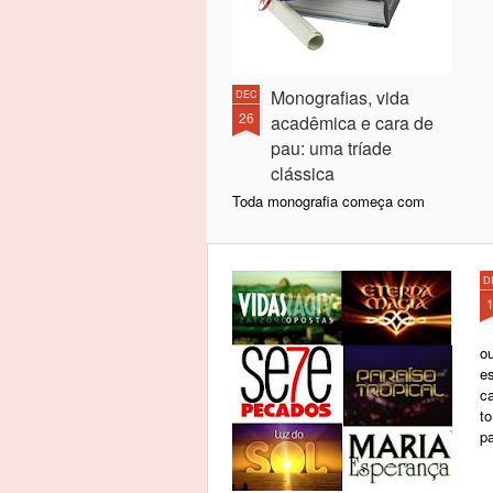
Monografias, vida
DEC
26
acadêmica e cara de
pau: uma tríade
clássica
Toda monografia começa com
aquela conversa de "agradeço
primeiramente a Deus, agradeço a
meus pais, aos meus mestres
D
que me ensinaram lições de vida,
ao meu orientador pela paciência
e blá, blá, bla..." Mas creio que
vai chegar um dia em que as
ou
pessoas atingirão um grau de
e
sinceridade que nos fará sentir
c
saudade dos tempos de hipocrisia
t
em que nos adoçávamos com
pa
mentiras, mas não nos
amargávamos com verdades.