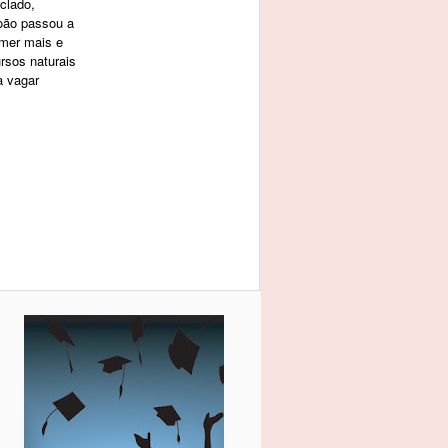
clado,
oão passou a
omer mais e
rsos naturais
a vagar