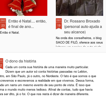
Então é Natal.... então,
Dr. Rossano Broxado
DEC
DEC
23
19
é final de ano...
(personal auto-ajuda a
seu alcance)
Então é Natal.
Na onda dos conselheiros, o blog
SACO DE FILÓ, oferece aos seus
leitores um serviço de auto ajuda
gratuito. Com a assessoria de Dr.
Rossano Broxado, doutor em
Autoajudologia aplicada pela
O dono da história
EC
Universidade de Fakeland (FUNI –
12
Cada um conta sua história de uma maneira muito particular.
Fakeland University), pesquisador
Dizem que um autor só conta histórias passadas no Leblon,
reconhecido pelo L’Institute
tro, em São Paulo, já o outro, no Nordeste. O fato é que somos o que
Trompeur de Paris. Ao lado a foto
screvemos e escrevemos a realidade em que vivemos. Dessa forma,
do Dr. Rossano, ele tem olhos
ada um narra um mesmo evento de seu ponto de vista. É isso que
puxados, mas não sabe ainda se
orna o mundo muito menos tedioso. Afinal de contas, tudo que havia
é nissei, sansei... sempre que
ra ser dito, já o foi. O que nos resta é dizer de maneira diferente.
perguntado, responde; nunsei.
Carta 1