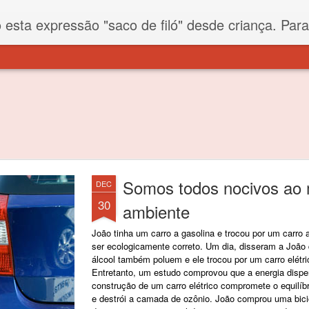
iló" desde criança. Para quem não sabe, filó é um tecido todo furadinho e permite que um saco feito com ele, mesmo que muito exposto ao ar soprado para dentro, nunca vai se encher. Aí
Somos todos nocivos ao
DEC
30
ambiente
João tinha um carro a gasolina e trocou por um carro a
ser ecologicamente correto. Um dia, disseram a João 
álcool também poluem e ele trocou por um carro elétri
Entretanto, um estudo comprovou que a energia disp
construção de um carro elétrico compromete o equilíbr
e destrói a camada de ozônio. João comprou uma bici