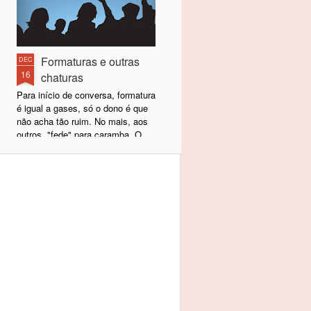
Formaturas e outras
DEC
16
chaturas
Para início de conversa, formatura
é igual a gases, só o dono é que
não acha tão ruim. No mais, aos
outros, "fede" para caramba. O
fato é que final e início de ano é
época dessas festas que
acabamos indo por pura
consideração ao amigo, à família
do amigo, ao fulano ou ao
beltrano, ao parente gente boa.
Mas o fato é que uma obrigação
social que se vai para não ficar
mal na fita.