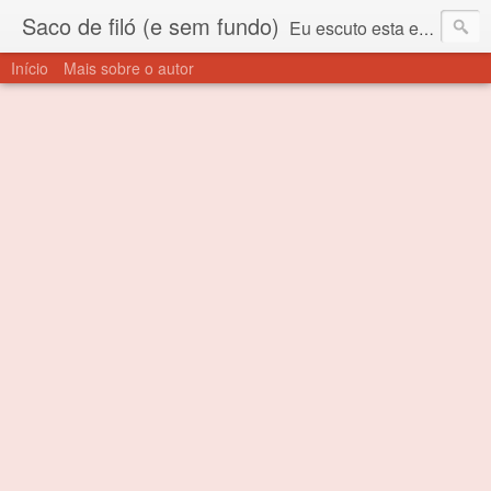
Saco de filó (e sem fundo)
Eu escuto esta expressão "saco de filó" desde criança. Para quem não sabe, filó é um tecido todo furadinho e permite que um saco feito com ele, mesmo que muito exposto ao ar soprado para dentro, nunca vai se encher. Aí está o propósito deste nome... Para viver em sociedade tem que ter saco de filó.
Início
Mais sobre o autor