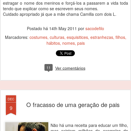
estragar o nome dos meninos e forçá-los a passarem a vida toda
tendo que explicar como se escrevem seus nomes.
Cuidado apropriado já que a mãe chama Camilla com dois L.
Postado há
14th May 2011
por
sacodefilo
Marcadores:
costumes
culturas
esquisitices
estranhezas
filhos
hábitos
nomes
pais
11
Ver comentários
DEC
O fracasso de uma geração de pais
9
Não há uma receita para educar um filho,
mas existem milhões de exemplos do