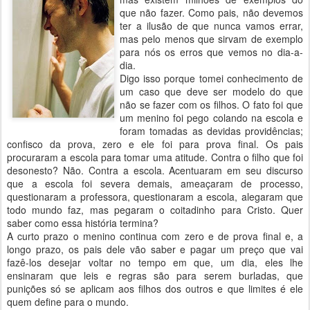
que não fazer. Como pais, não devemos
ter a ilusão de que nunca vamos errar,
mas pelo menos que sirvam de exemplo
para nós os erros que vemos no dia-a-
dia.
Digo isso porque tomei conhecimento de
um caso que deve ser modelo do que
não se fazer com os filhos. O fato foi que
um menino foi pego colando na escola e
foram tomadas as devidas providências;
confisco da prova, zero e ele foi para prova final. Os pais
procuraram a escola para tomar uma atitude. Contra o filho que foi
desonesto? Não. Contra a escola. Acentuaram em seu discurso
que a escola foi severa demais, ameaçaram de processo,
questionaram a professora, questionaram a escola, alegaram que
todo mundo faz, mas pegaram o coitadinho para Cristo. Quer
saber como essa história termina?
A curto prazo o menino continua com zero e de prova final e, a
longo prazo, os pais dele vão saber e pagar um preço que vai
fazê-los desejar voltar no tempo em que, um dia, eles lhe
ensinaram que leis e regras são para serem burladas, que
punições só se aplicam aos filhos dos outros e que limites é ele
quem define para o mundo.