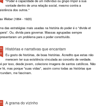
"Poder é capacidade de um indivíduo ou grupo impor a sua
vontade dentro de uma relação social, mesmo contra a
sistência dos outros."
ax Weber (1864 - 1920)
a das estratégias mais usadas na história do poder é o "divide et
mpera". Ou, divida para governar. Massas agrupadas sempre
epresentaram um problema para o poder constituído.
Histórias e narrativas que encantam
AN
26
Eu gosto de histórias, de boas histórias. Acredito que estas não
merecem ter sua existência vinculada ao conceito de verdade.
té por isso, desde jovem, coleciono imagens de santos católicos. Não
or fé, mas porque "suas vidas", assim como todas as histórias que
ircundam, me fascinam.
A grama do vizinho
AN