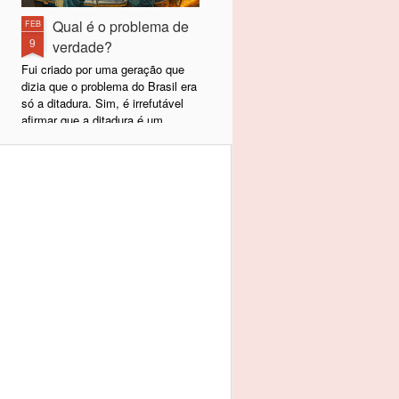
Qual é o problema de
FEB
9
verdade?
Fui criado por uma geração que
dizia que o problema do Brasil era
só a ditadura. Sim, é irrefutável
afirmar que a ditadura é um
problema para qualquer povo e,
felizmente, a nossa terminou em
1985, com a volta da democracia
e a eleição de Tancredo Neves
naquele ano. Desde 1989,
passamos a escolher nossos
representantes políticos e, hoje,
temos uma democracia sólida e
estabelecida. A ditadura acabou,
mas, lamentavelmente, não nos
tornamos uma Dinamarca.