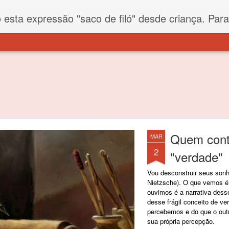
iló" desde criança. Para quem não sabe, filó é um tecido todo furadinho e permite que um saco feito com ele, mesmo que muito exposto ao ar soprado para dentro, nunca vai se encher. Aí
Quem conta
MAR
2
"verdade"
Vou desconstruir seus son
Nietzsche). O que vemos é
ouvimos é a narrativa dess
desse frágil conceito de ve
percebemos e do que o out
sua própria percepção.