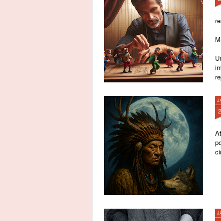
re
M
Um
i
r
J
A
p
c
J