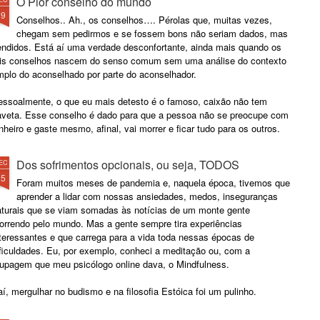
O Pior conselho do mundo
29
Conselhos.. Ah., os conselhos…. Pérolas que, muitas vezes,
chegam sem pedirmos e se fossem bons não seriam dados, mas
endidos. Está aí uma verdade desconfortante, ainda mais quando os
ais conselhos nascem do senso comum sem uma análise do contexto
mplo do aconselhado por parte do aconselhador.
essoalmente, o que eu mais detesto é o famoso, caixão não tem
aveta. Esse conselho é dado para que a pessoa não se preocupe com
nheiro e gaste mesmo, afinal, vai morrer e ficar tudo para os outros.
Dos sofrimentos opcionais, ou seja, TODOS
EC
25
Foram muitos meses de pandemia e, naquela época, tivemos que
aprender a lidar com nossas ansiedades, medos, inseguranças
aturais que se viam somadas às notícias de um monte gente
orrendo pelo mundo. Mas a gente sempre tira experiências
nteressantes e que carrega para a vida toda nessas épocas de
ificuldades. Eu, por exemplo, conheci a meditação ou, com a
oupagem que meu psicólogo online dava, o Mindfulness.
í, mergulhar no budismo e na filosofia Estóica foi um pulinho.