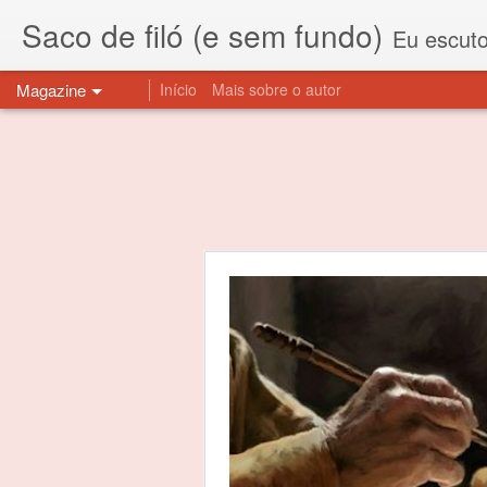
Saco de filó (e sem fundo)
Eu escuto esta expressão "saco de f
Magazine
Início
Mais sobre o autor