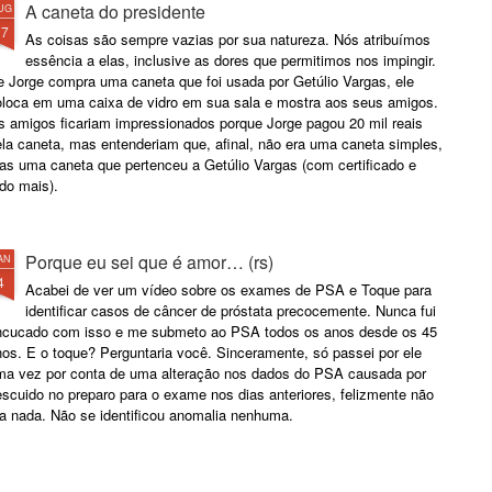
A caneta do presidente
UG
17
As coisas são sempre vazias por sua natureza. Nós atribuímos
essência a elas, inclusive as dores que permitimos nos impingir.
e Jorge compra uma caneta que foi usada por Getúlio Vargas, ele
oloca em uma caixa de vidro em sua sala e mostra aos seus amigos.
s amigos ficariam impressionados porque Jorge pagou 20 mil reais
ela caneta, mas entenderiam que, afinal, não era uma caneta simples,
as uma caneta que pertenceu a Getúlio Vargas (com certificado e
do mais).
Porque eu sei que é amor… (rs)
AN
4
Acabei de ver um vídeo sobre os exames de PSA e Toque para
identificar casos de câncer de próstata precocemente. Nunca fui
ncucado com isso e me submeto ao PSA todos os anos desde os 45
os. E o toque? Perguntaria você. Sinceramente, só passei por ele
ma vez por conta de uma alteração nos dados do PSA causada por
scuido no preparo para o exame nos dias anteriores, felizmente não
ra nada. Não se identificou anomalia nenhuma.