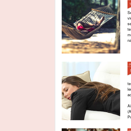
S
v
se
t
m
na
J
te
l
ac
A
(
P
D