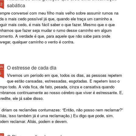
12
sabática
empre conversei com meu filho mais velho sobre assumir rumos na
ida o mais cedo possível já que, quando ele traça um caminho a
guir mais cedo, é mais fácil saber o que fazer. Mesmo que o que
enhamos que fazer seja mudar o rumo desse caminho em algum
omento. A verdade é que, para aquele que não sabe para onde
vegar, qualquer caminho o vento é contra.
O estresse de cada dia
AN
5
Vivemos um período em que, todos os dias, as pessoas repetem
que estão cansadas, estressadas, esgotadas. E repetem isso o
mpo todo. A vida fica, de fato, pesada, cinza e cansativa quando
embramos continuamente ao nosso cérebro que viver é estressante. E,
redite, ele já sabe disso.
í diriam os reclamões contumazes: “Então, não posso nem reclamar?”
Aliás, isso também já é uma reclamação.) Eu digo que pode, sim.
odem reclamar. Aliás, podem e devem.
EC