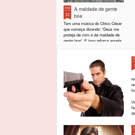
A maldade de gente
FEB
23
boa
Tem uma música do Chico César
que começa dizendo: “Deus me
proteja de mim e da maldade de
gente boa”. E isso reforça aquele
ditado popular segundo o qual de
boas intenções o inferno está
cheio.
F
Sabe por quê?
r
Basicamente porque, por trás de
r
uma má intenção, geralmente só
fr
existem intenções ainda piores. É
improvável (para não me
U
aventurar no termo impossível)
f
que, por trás de uma má intenção,
d
exista uma boa intenção. Não se
alcançam coisas boas por meio
de ações mal-intencionadas.
J