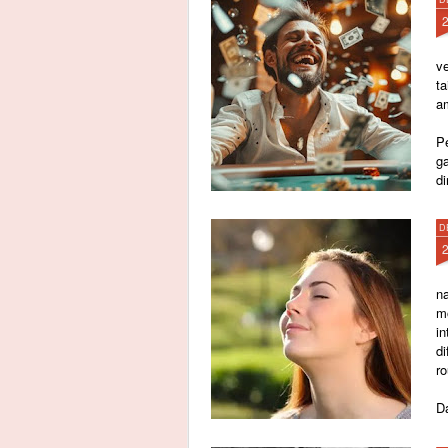
v
t
a
P
g
di
D
n
m
i
d
r
Da