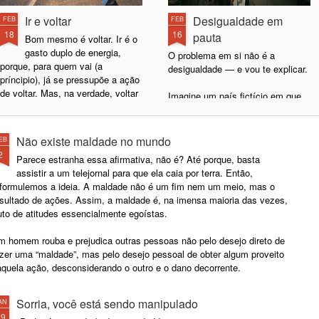
Ir e voltar
Desigualdade em
FEB
FEB
18
16
pauta
Bom mesmo é voltar. Ir é o
gasto duplo de energia,
O problema em si não é a
porque, para quem vai (a
desigualdade — e vou te explicar.
príncipio), já se pressupõe a ação
de voltar. Mas, na verdade, voltar
Imagine um país fictício em que
é tão bom que a gente se imagina
80% da população ganham mil
indo só para sentir o prazer de
reais e 20% ganham dez mil.
voltar.
Nesse cenário, temos uma
Não existe maldade no mundo
EB
desigualdade salarial de nove mil
2
Parece estranha essa afirmativa, não é? Até porque, basta
Mas melhor mesmo é não ir.
reais na média. Se o problema for
assistir a um telejornal para que ela caia por terra. Então,
Lembra quando você não ia à aula
apenas a desigualdade, o foco
eformulemos a ideia. A maldade não é um fim nem um meio, mas o
e ficava em casa doente, fingindo
está na diferença entre os grupos,
esultado de ações. Assim, a maldade é, na imensa maioria das vezes,
que estava doente ou só
e não na baixa renda dos 80% da
uto de atitudes essencialmente egoístas.
exagerando uma leve
população.
indisposição? Pois é... tinha
m homem rouba e prejudica outras pessoas não pelo desejo direto de
aquele momento mágico em que
azer uma “maldade”, mas pelo desejo pessoal de obter algum proveito
você olhava no relógio e pensava:
aquela ação, desconsiderando o outro e o dano decorrente.
“essa hora o pessoal está tendo
aula de química”.
Sorria, você está sendo manipulado
AN
29