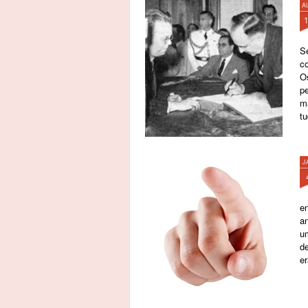
A
S
c
O
p
m
tu
J
e
an
u
de
e