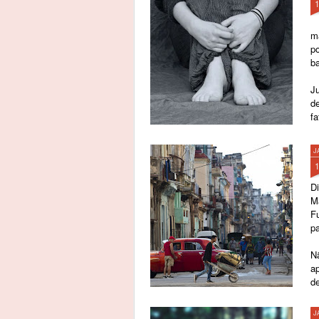
m
p
b
Ju
d
fa
J
Di
Ma
F
pa
Nã
ap
de
pr
J