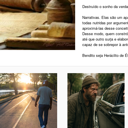
Destruído o sonho da verda
Narrativas. Elas são um a
todas nutridas por argumen
aproximá-las desse concei
Desse modo, quem constrói 
até que outro surja e elabo
capaz de se sobrepor à ante
Bendito seja Heráclito de É