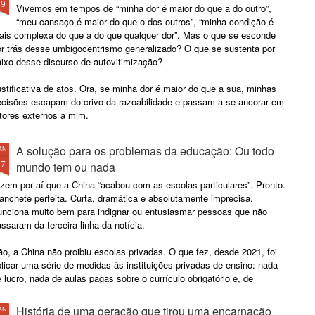
19
Vivemos em tempos de “minha dor é maior do que a do outro”,
“meu cansaço é maior do que o dos outros”, “minha condição é
ais complexa do que a do que qualquer dor”. Mas o que se esconde
or trás desse umbigocentrismo generalizado? O que se sustenta por
aixo desse discurso de autovitimização?
stificativa de atos. Ora, se minha dor é maior do que a sua, minhas
ecisões escapam do crivo da razoabilidade e passam a se ancorar em
tores externos a mim.
A solução para os problemas da educação: Ou todo
AN
17
mundo tem ou nada
zem por aí que a China “acabou com as escolas particulares”. Pronto.
nchete perfeita. Curta, dramática e absolutamente imprecisa.
unciona muito bem para indignar ou entusiasmar pessoas que não
ssaram da terceira linha da notícia.
o, a China não proibiu escolas privadas. O que fez, desde 2021, foi
licar uma série de medidas às instituições privadas de ensino: nada
 lucro, nada de aulas pagas sobre o currículo obrigatório e, de
eferência, nada de entusiasmo empresarial.
História de uma geração que tirou uma encarnação
AN