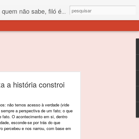
 está o propósito deste nome... Para viver em sociedade tem que ter saco de filó.
 a história constroi
hos: não temos acesso à verdade (vide
 sempre a perspectiva de um fato; o que
e fato. O acontecimento em si, dentro
rdade, esconde-se por trás do que
ro percebeu e nos narrou, com base em