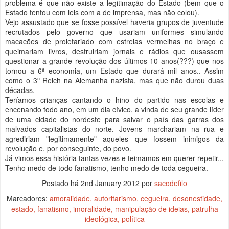
problema é que não existe a legitimação do Estado (bem que o
Estado tentou com leis com a de imprensa, mas não colou).
Vejo assustado que se fosse possível haveria grupos de juventude
recrutados pelo governo que usariam uniformes simulando
macacões de proletariado com estrelas vermelhas no braço e
queimariam livros, destruiriam jornais e rádios que ousassem
questionar a grande revolução dos últimos 10 anos(???) que nos
tornou a 6ª economia, um Estado que durará mil anos.. Assim
como o 3º Reich na Alemanha nazista, mas que não durou duas
décadas.
Teríamos crianças cantando o hino do partido nas escolas e
encenando todo ano, em um dia cívico, a vinda de seu grande líder
de uma cidade do nordeste para salvar o país das garras dos
malvados capitalistas do norte. Jovens marchariam na rua e
agrediriam "legitimamente" aqueles que fossem inimigos da
revolução e, por conseguinte, do povo.
Já vimos essa história tantas vezes e teimamos em querer repetir...
Tenho medo de todo fanatismo, tenho medo de toda cegueira.
Postado há
2nd January 2012
por
sacodefilo
Marcadores:
amoralidade
autoritarismo
cegueira
desonestidade
estado
fanatismo
imoralidade
manipulação de ideias
patrulha
ideológica
política