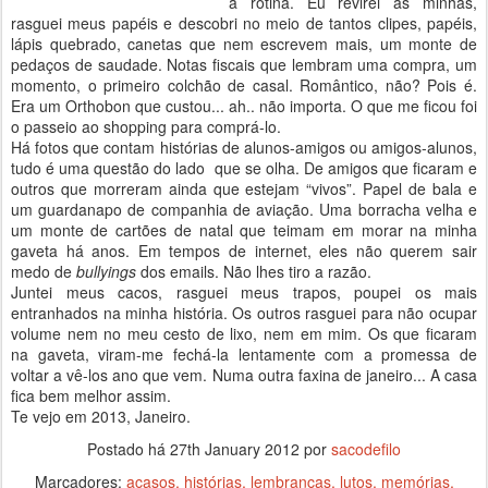
a rotina. Eu revirei as minhas,
rasguei meus papéis e descobri no meio de tantos clipes, papéis,
lápis quebrado, canetas que nem escrevem mais, um monte de
pedaços de saudade. Notas fiscais que lembram uma compra, um
momento, o primeiro colchão de casal. Romântico, não? Pois é.
Era um Orthobon que custou... ah.. não importa. O que me ficou foi
o passeio ao shopping para comprá-lo.
Há fotos que contam histórias de alunos-amigos ou amigos-alunos,
tudo é uma questão do lado que se olha. De amigos que ficaram e
outros que morreram ainda que estejam “vivos”. Papel de bala e
um guardanapo de companhia de aviação. Uma borracha velha e
um monte de cartões de natal que teimam em morar na minha
gaveta há anos. Em tempos de internet, eles não querem sair
medo de
bullyings
dos emails. Não lhes tiro a razão.
Juntei meus cacos, rasguei meus trapos, poupei os mais
entranhados na minha história. Os outros rasguei para não ocupar
volume nem no meu cesto de lixo, nem em mim. Os que ficaram
na gaveta, viram-me fechá-la lentamente com a promessa de
voltar a vê-los ano que vem. Numa outra faxina de janeiro... A casa
fica bem melhor assim.
Te vejo em 2013, Janeiro.
Postado há
27th January 2012
por
sacodefilo
Marcadores:
acasos
histórias
lembranças
lutos
memórias