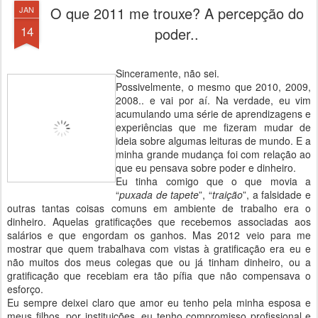
O que 2011 me trouxe? A percepção do
JAN
14
poder..
Sinceramente, não sei.
Possivelmente, o mesmo que 2010, 2009,
2008.. e vai por aí. Na verdade, eu vim
acumulando uma série de aprendizagens e
experiências que me fizeram mudar de
ideia sobre algumas leituras de mundo. E a
minha grande mudança foi com relação ao
que eu pensava sobre poder e dinheiro.
Eu tinha comigo que o que movia a
“
puxada de tapete
”, “
traição
”, a falsidade e
outras tantas coisas comuns em ambiente de trabalho era o
dinheiro. Aquelas gratificações que recebemos associadas aos
salários e que engordam os ganhos. Mas 2012 veio para me
mostrar que quem trabalhava com vistas à gratificação era eu e
não muitos dos meus colegas que ou já tinham dinheiro, ou a
gratificação que recebiam era tão pífia que não compensava o
esforço.
Eu sempre deixei claro que amor eu tenho pela minha esposa e
meus filhos, por instituições, eu tenho compromisso profissional e