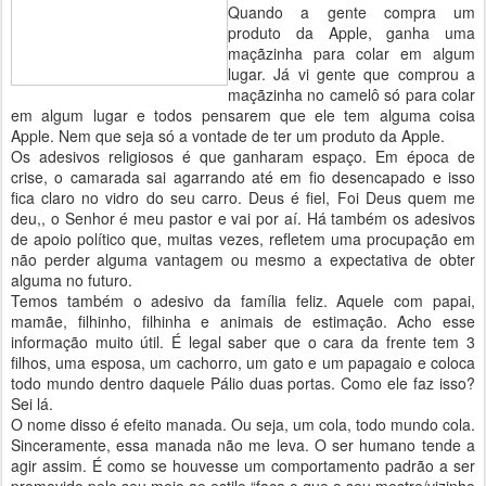
Quando a gente compra um
produto da Apple, ganha uma
maçãzinha para colar em algum
lugar. Já vi gente que comprou a
maçãzinha no camelô só para colar
em algum lugar e todos pensarem que ele tem alguma coisa
Apple. Nem que seja só a vontade de ter um produto da Apple.
Os adesivos religiosos é que ganharam espaço. Em época de
crise, o camarada sai agarrando até em fio desencapado e isso
fica claro no vidro do seu carro. Deus é fiel, Foi Deus quem me
deu,, o Senhor é meu pastor e vai por aí. Há também os adesivos
de apoio político que, muitas vezes, refletem uma procupação em
não perder alguma vantagem ou mesmo a expectativa de obter
alguma no futuro.
Temos também o adesivo da família feliz. Aquele com papai,
mamãe, filhinho, filhinha e animais de estimação. Acho esse
informação muito útil. É legal saber que o cara da frente tem 3
filhos, uma esposa, um cachorro, um gato e um papagaio e coloca
todo mundo dentro daquele Pálio duas portas. Como ele faz isso?
Sei lá.
O nome disso é efeito manada. Ou seja, um cola, todo mundo cola.
Sinceramente, essa manada não me leva. O ser humano tende a
agir assim. É como se houvesse um comportamento padrão a ser