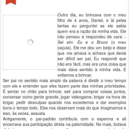
Outro dia, eu brincava com o meu
filho de 4 anos, Daniel, e lá pelas
tantas eu perguntei se ele sabia
quem era a razão da minha vida. Ele
não pensou e respondeu de cara: -
Sei sim. Eu e o Bruno
(o meu
caçula). Ele me deu um beijo e disse
que me amava e achava que devia
ser difícil ser pai. Eu respondi que
não era fácil, mas era uma coisa que
mais dava sentido à minha vida. E
voltamos a brincar.
Ser pai no sentido mais amplo da palavra é dividir o meu tempo
com ele e entender que eles fazem parte das minhas prioridades.
É sentar no chão para brincar, sair para comprar coisas juntos,
conversar como gente grande, jogar videogame, brigar na hora de
brigar, pedir desculpas quando nos excedemos e dar exemplos
bons o tempo todo. Eles nos observam mais do que imaginamos e
isso, às vezes, assusta.
Antigamente, o pai-padrão contribuía com o esperma e ali
encerrava sua participação direta na paternidade. No mais, botava