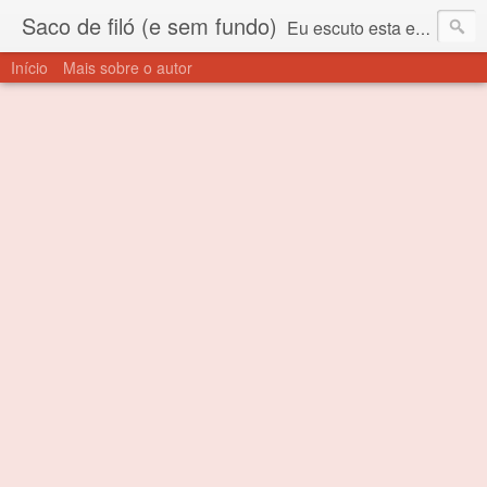
Saco de filó (e sem fundo)
Eu escuto esta expressão "saco de filó" desde criança. Para quem não sabe, filó é um tecido todo furadinho e permite que um saco feito com ele, mesmo que muito exposto ao ar soprado para dentro, nunca vai se encher. Aí está o propósito deste nome... Para viver em sociedade tem que ter saco de filó.
Início
Mais sobre o autor