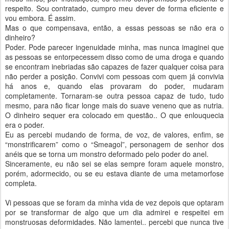
respeito. Sou contratado, cumpro meu dever de forma eficiente e
vou embora. É assim.
Mas o que compensava, então, a essas pessoas se não era o
dinheiro?
Poder. Pode parecer ingenuidade minha, mas nunca imaginei que
as pessoas se entorpecessem disso como de uma droga e quando
se encontram inebriadas são capazes de fazer qualquer coisa para
não perder a posição. Convivi com pessoas com quem já convivia
há anos e, quando elas provaram do poder, mudaram
completamente. Tornaram-se outra pessoa capaz de tudo, tudo
mesmo, para não ficar longe mais do suave veneno que as nutria.
O dinheiro sequer era colocado em questão.. O que enlouquecia
era o poder.
Eu as percebi mudando de forma, de voz, de valores, enfim, se
“monstrificarem” como o “Smeagol”, personagem de senhor dos
anéis que se torna um monstro deformado pelo poder do anel.
Sinceramente, eu não sei se elas sempre foram aquele monstro,
porém, adormecido, ou se eu estava diante de uma metamorfose
completa.
Vi pessoas que se foram da minha vida de vez depois que optaram
por se transformar de algo que um dia admirei e respeitei em
monstruosas deformidades. Não lamentei.. percebi que nunca tive