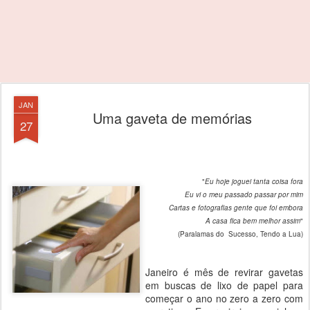
JAN
Uma gaveta de memórias
27
"
Eu hoje joguei tanta coisa fora
Eu vi o meu passado passar por mim
Cartas e fotografias gente que foi embora
A casa fica bem melhor assim
"
(Paralamas do Sucesso, Tendo a Lua)
Janeiro é mês de revirar gavetas
em buscas de lixo de papel para
começar o ano no zero a zero com