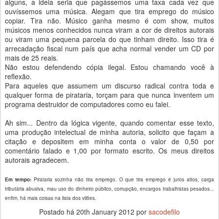
alguns, a ideia seria que pagássemos uma taxa cada vez que
ouvíssemos uma música. Alegam que tira emprego do músico
copiar. Tira não. Músico ganha mesmo é com show, muitos
músicos menos conhecidos nunca viram a cor de direitos autorais
ou viram uma pequena parcela do que tinham direito. Isso tira é
arrecadação fiscal num país que acha normal vender um CD por
mais de 25 reais.
Não estou defendendo cópia ilegal. Estou chamando você à
reflexão.
Para aqueles que assumem um discurso radical contra toda e
qualquer forma de pirataria, torçam para que nunca inventem um
programa destruidor de computadores como eu falei.
Ah sim... Dentro da lógica vigente, quando comentar esse texto,
uma produção intelectual de minha autoria, solicito que façam a
citação e depositem em minha conta o valor de 0,50 por
comentário falado e 1,00 por formato escrito. Os meus direitos
autorais agradecem.
Em tempo:
Pirataria sozinha não tira emprego. O que tira emprego é juros altos, carga
tributária abusiva, mau uso do dinheiro público, corrupção, encargos trabalhistas pesados...
enfim, há mais coisas na lista dos vilões.
Postado há
20th January 2012
por
sacodefilo