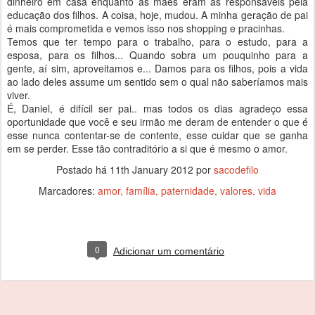
dinheiro em casa enquanto as mães eram as responsáveis pela
educação dos filhos. A coisa, hoje, mudou. A minha geração de pai
é mais comprometida e vemos isso nos shopping e pracinhas.
Temos que ter tempo para o trabalho, para o estudo, para a
esposa, para os filhos... Quando sobra um pouquinho para a
gente, aí sim, aproveitamos e... Damos para os filhos, pois a vida
ao lado deles assume um sentido sem o qual não saberíamos mais
viver.
É, Daniel, é difícil ser pai.. mas todos os dias agradeço essa
oportunidade que você e seu irmão me deram de entender o que é
esse nunca contentar-se de contente, esse cuidar que se ganha
em se perder. Esse tão contraditório a si que é mesmo o amor.
Postado há
11th January 2012
por
sacodefilo
Marcadores:
amor
família
paternidade
valores
vida
0
Adicionar um comentário