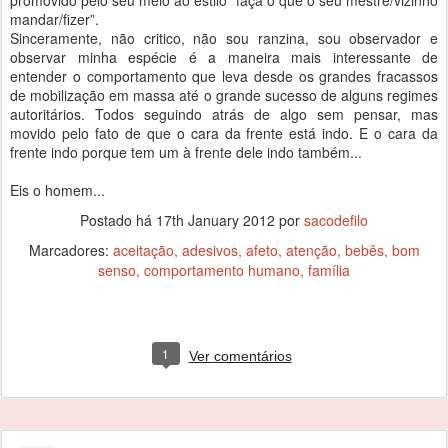
promovido pelo seu meio ao estilo “faça o que o seu mestre/vizinho
mandar/fizer”.
Sinceramente, não critico, não sou ranzina, sou observador e
observar minha espécie é a maneira mais interessante de
entender o comportamento que leva desde os grandes fracassos
de mobilização em massa até o grande sucesso de alguns regimes
autoritários. Todos seguindo atrás de algo sem pensar, mas
movido pelo fato de que o cara da frente está indo. E o cara da
frente indo porque tem um à frente dele indo também...
Eis o homem...
Postado há
17th January 2012
por
sacodefilo
Marcadores:
aceitação
adesivos
afeto
atenção
bebês
bom
senso
comportamento humano
família
1
Ver comentários