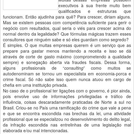
executivos à sua frente muito bem
qualificados e estruturas que
funcionam. Então ajudinha para quê? Para crescer, diriam alguns.
Mas se existem pessoas com competência suficiente para gerir o
negócio com resultados, qual seria o viés para crescer acima do
normal dentro da legalidade? Que fórmulas mágicas trazem esses
consultores que ninguém sabe e só eles guardam como segredo?
É simples. O que muitas empresas querem é um serviço que as
prepare para gastar menos mantendo a receita e isso se dá
através de corte de gasto máximo (comprometendo a qualidade
sempre) e sonegação aberta via fraudes fiscais. Dessa forma,
alguns profissionais de “
consulting
” como muitos se
autodenominam se tornou um especialista em economia-porca e
crime fiscal. Só não sabe isso quem nunca atuou em cargo de
chefia em uma instituição privada.
No caso de o profissional ter ligações com o governo, é pior ainda,
pois envolve uso de informações privilegiadas e tráfico de
influência, coisas descaradamente praticadas de Norte a sul no
Brasil. Criou-se no País uma ramificação do crime que vale a pena
e que se encontra escondida nas brechas da lei, uma atividade
profissional que se especializou no desenvolvimento do delito legal,
da infração escondida nas entrelinhas de uma legislação mal
elaborada e/ou mal intencionadas.