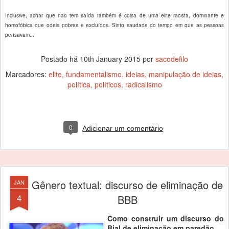
Inclusive, achar que não tem saída também é coisa de uma elite racista, dominante e
homofóbica que odeia pobres e excluídos. Sinto saudade do tempo em que as pessoas
pensavam...
Postado há
10th January 2015
por
sacodefilo
Marcadores:
elite
fundamentalismo
ideias
manipulação de ideias
política
políticos
radicalismo
0
Adicionar um comentário
Gênero textual: discurso de eliminação de
JAN
4
BBB
Como construir um discurso do
Bial de eliminação em paredão.