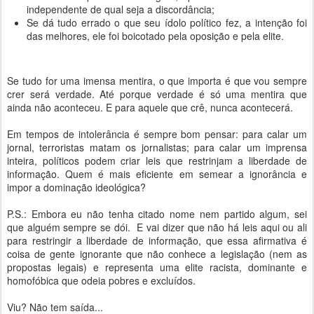
independente de qual seja a discordância;
Se dá tudo errado o que seu ídolo político fez, a intenção foi
das melhores, ele foi boicotado pela oposição e pela elite.
Se tudo for uma imensa mentira, o que importa é que vou sempre
crer será verdade. Até porque verdade é só uma mentira que
ainda não aconteceu. E para aquele que crê, nunca acontecerá.
Em tempos de intolerância é sempre bom pensar: para calar um
jornal, terroristas matam os jornalistas; para calar um imprensa
inteira, políticos podem criar leis que restrinjam a liberdade de
informação. Quem é mais eficiente em semear a ignorância e
impor a dominação ideológica?
P.S.: Embora eu não tenha citado nome nem partido algum, sei
que alguém sempre se dói. E vai dizer que não há leis aqui ou ali
para restringir a liberdade de informação, que essa afirmativa é
coisa de gente ignorante que não conhece a legislação (nem as
propostas legais) e representa uma elite racista, dominante e
homofóbica que odeia pobres e excluídos.
Viu? Não tem saída...