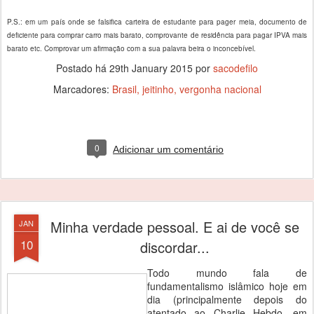
P.S.: em um país onde se falsifica carteira de estudante para pager meia, documento de
deficiente para comprar carro mais barato, comprovante de residência para pagar IPVA mais
barato etc. Comprovar um afirmação com a sua palavra beira o inconcebível.
Postado há
29th January 2015
por
sacodefilo
Marcadores:
Brasil
jeitinho
vergonha nacional
0
Adicionar um comentário
Minha verdade pessoal. E ai de você se
JAN
10
discordar...
Todo mundo fala de
fundamentalismo islâmico hoje em
dia (principalmente depois do
atentado ao Charlie Hebdo, em