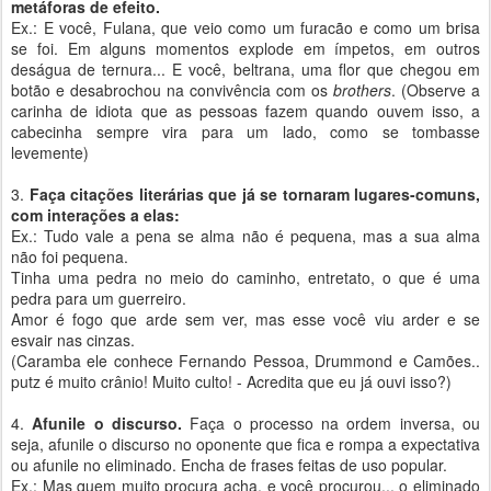
metáforas de efeito.
Ex.: E você, Fulana, que veio como um furacão e como um brisa
se foi. Em alguns momentos explode em ímpetos, em outros
deságua de ternura... E você, beltrana, uma flor que chegou em
botão e desabrochou na convivência com os
brothers
. (Observe a
carinha de idiota que as pessoas fazem quando ouvem isso, a
cabecinha sempre vira para um lado, como se tombasse
levemente)
3.
Faça citações literárias que já se tornaram lugares-comuns,
com interações a elas:
Ex.: Tudo vale a pena se alma não é pequena, mas a sua alma
não foi pequena.
Tinha uma pedra no meio do caminho, entretato, o que é uma
pedra para um guerreiro.
Amor é fogo que arde sem ver, mas esse você viu arder e se
esvair nas cinzas.
(Caramba ele conhece Fernando Pessoa, Drummond e Camões..
putz é muito crânio! Muito culto! - Acredita que eu já ouvi isso?)
4.
Afunile o discurso.
Faça o processo na ordem inversa, ou
seja, afunile o discurso no oponente que fica e rompa a expectativa
ou afunile no eliminado. Encha de frases feitas de uso popular.
Ex.: Mas quem muito procura acha, e você procurou... o eliminado