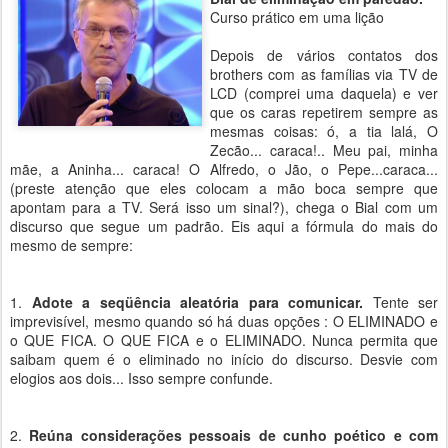
Curso prático em uma lição
Depois de vários contatos dos
brothers com as famílias via TV de
LCD (comprei uma daquela) e ver
que os caras repetirem sempre as
mesmas coisas: ó, a tia lalá, O
Zecão... caraca!.. Meu pai, minha
mãe, a Aninha... caraca! O Alfredo, o Jão, o Pepe...caraca...
(preste atenção que eles colocam a mão boca sempre que
apontam para a TV. Será isso um sinal?), chega o Bial com um
discurso que segue um padrão. Eis aqui a fórmula do mais do
mesmo de sempre:
1.
Adote a seqüência aleatória para comunicar.
Tente ser
imprevisível, mesmo quando só há duas opções : O ELIMINADO e
o QUE FICA. O QUE FICA e o ELIMINADO. Nunca permita que
saibam quem é o eliminado no início do discurso. Desvie com
elogios aos dois... Isso sempre confunde.
2.
Reúna considerações pessoais de cunho poético e com