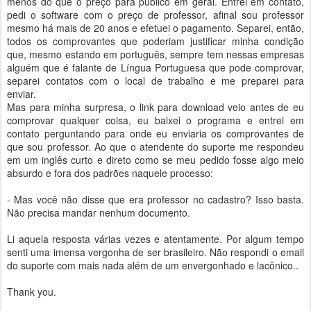
menos do que o preço para público em geral. Entrei em contato,
pedi o software com o preço de professor, afinal sou professor
mesmo há mais de 20 anos e efetuei o pagamento. Separei, então,
todos os comprovantes que poderiam justificar minha condição
que, mesmo estando em português, sempre tem nessas empresas
alguém que é falante de Língua Portuguesa que pode comprovar,
separei contatos com o local de trabalho e me preparei para
enviar.
Mas para minha surpresa, o link para download veio antes de eu
comprovar qualquer coisa, eu baixei o programa e entrei em
contato perguntando para onde eu enviaria os comprovantes de
que sou professor. Ao que o atendente do suporte me respondeu
em um inglês curto e direto como se meu pedido fosse algo meio
absurdo e fora dos padrões naquele processo:
- Mas você não disse que era professor no cadastro? Isso basta.
Não precisa mandar nenhum documento.
Li aquela resposta várias vezes e atentamente. Por algum tempo
senti uma imensa vergonha de ser brasileiro. Não respondi o email
do suporte com mais nada além de um envergonhado e lacônico..
Thank you.