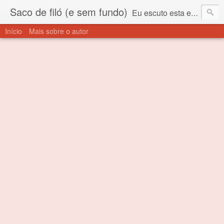
Saco de filó (e sem fundo)
Eu escuto esta expressão "saco de filó" desde criança. Para quem não sabe, filó é um tecido todo furadinho e permite que um saco feito com ele, mesmo que muito exposto ao ar soprado para dentro, nunca vai se encher. Aí está o propósito deste nome... Para viver em sociedade tem que ter saco de filó.
Início
Mais sobre o autor