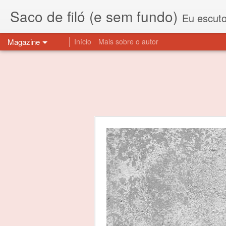
Saco de filó (e sem fundo)
Eu escuto esta expressão "saco de f
Magazine
Início
Mais sobre o autor