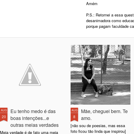
Amém
P.S.: Retornei a essa quest
desanimadora como educado
porque pagam faculdade ca
Eu tenho medo é das
Mãe, cheguei bem. Te
AUG
AUG
20
8
boas intenções...e
amo.
outras meias verdades
[não sou de poesias, mas essa
foto ficou tão linda que inspirou]
Meia verdade é de fato uma meia