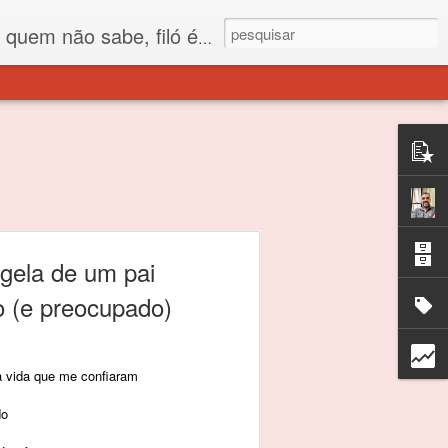
 está o propósito deste nome... Para viver em sociedade tem que ter saco de filó.
gela de um pai
 (e preocupado)
a vida que me confiaram
do