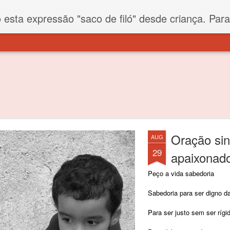
iló" desde criança. Para quem não sabe, filó é um tecido todo furadinho e permite que um saco feito com ele, mesmo que muito exposto ao ar soprado para dentro, nunca vai se encher. Aí
Oração sin
AUG
29
apaixonado
Peço a vida sabedoria
Sabedoria para ser digno d
Para ser justo sem ser rígi