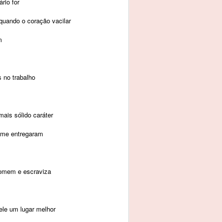
rio for
uando o coração vacilar
m
 no trabalho
mais sólido caráter
 me entregaram
homem e escraviza
ele um lugar melhor