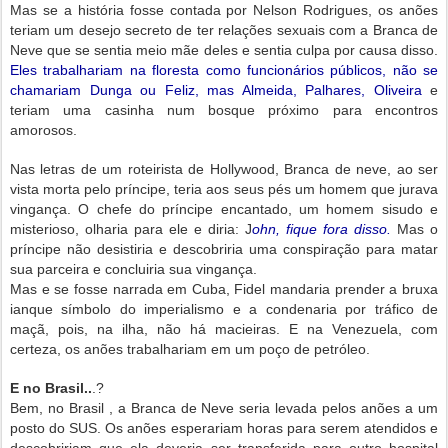
Mas se a história fosse contada por Nelson Rodrigues, os anões
teriam um desejo secreto de ter relações sexuais com a Branca de
Neve que se sentia meio mãe deles e sentia culpa por causa disso.
Eles trabalhariam na floresta como funcionários públicos, não se
chamariam Dunga ou Feliz, mas Almeida, Palhares, Oliveira
e
teriam uma casinha num bosque próximo para encontros
amorosos.
Nas letras de um roteirista de Hollywood, Branca de neve, ao ser
vista morta pelo príncipe, teria aos seus pés um homem que jurava
vingança. O chefe do príncipe encantado, um homem sisudo e
misterioso, olharia para ele e diria: J
ohn, fique fora disso.
Mas o
príncipe não desistiria e descobriria uma conspiração para matar
sua parceira e concluiria sua vingança.
Mas e se fosse narrada em Cuba, Fidel mandaria prender a bruxa
ianque símbolo do imperialismo e a condenaria por tráfico de
maçã, pois, na ilha, não há macieiras. E na Venezuela, com
certeza, os anões trabalhariam em um poço de petróleo.
E no Brasil..
.?
Bem, no Brasil , a Branca de Neve seria levada pelos anões a um
posto do SUS. Os anões esperariam horas para serem atendidos e