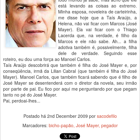
está levando as coisas ao extremo.
Minha esposa, noveleira de carteirinha,
me disse hoje que a Taís Araújo, a
Helena, não vai ficar com Marcos (José
Mayer). Ela vai ficar com o Thiago
Lacerda que, na verdade, é filho da
Marcos e ele não sabe. Ah... a filha
adotiva também é, possivelmente, filha
dele de verdade. Seguindo esse
roteiro, eu dou uma força ao Manoel Carlos.
Taís Araújo descobrirá que também é filha do José Mayer e, por
conseqüência, irmã da Lilian Cabral (que também é filha do José
Mayer). Manoel Carlos, que também ficará sabendo que é filho de
José Mayer se desentenderá com o diretor da novela, seu irmão
por parte de pai. Eu fico por aqui me perguntando por que pegam
tanto no pé do José Mayer.
Pai, perdoai-lhes...
Postado há
2nd December 2009
por
sacodefilo
Marcadores:
bicho-papão
José Mayer
pegador