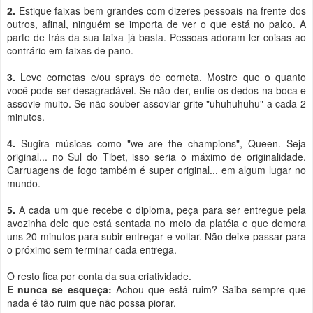
2.
Estique faixas bem grandes com dizeres pessoais na frente dos
outros, afinal, ninguém se importa de ver o que está no palco. A
parte de trás da sua faixa já basta. Pessoas adoram ler coisas ao
contrário em faixas de pano.
3.
Leve cornetas e/ou sprays de corneta. Mostre que o quanto
você pode ser desagradável. Se não der, enfie os dedos na boca e
assovie muito. Se não souber assoviar grite "uhuhuhuhu" a cada 2
minutos.
4.
Sugira músicas como "we are the champions", Queen. Seja
original... no Sul do Tibet, isso seria o máximo de originalidade.
Carruagens de fogo também é super original... em algum lugar no
mundo.
5.
A cada um que recebe o diploma, peça para ser entregue pela
avozinha dele que está sentada no meio da platéia e que demora
uns 20 minutos para subir entregar e voltar. Não deixe passar para
o próximo sem terminar cada entrega.
O resto fica por conta da sua criatividade.
E nunca se esqueça:
Achou que está ruim? Saiba sempre que
nada é tão ruim que não possa piorar.