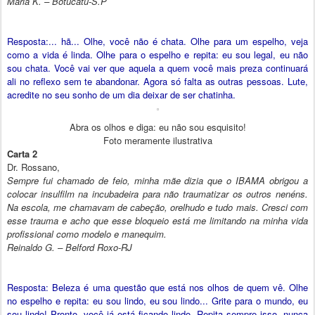
Maria K. – Botucatu-S.P
Resposta:... hã... Olhe, você não é chata. Olhe para um espelho, veja
como a vida é linda. Olhe para o espelho e repita: eu sou legal, eu não
sou chata. Você vai ver que aquela a quem você mais preza continuará
ali no reflexo sem te abandonar. Agora só falta as outras pessoas. Lute,
acredite no seu sonho de um dia deixar de ser chatinha.
Abra os olhos e diga: eu não sou esquisito!
Foto meramente ilustrativa
Carta 2
Dr. Rossano,
Sempre fui chamado de feio, minha mãe dizia que o IBAMA obrigou a
colocar insulfilm na incubadeira para não traumatizar os outros nenéns.
Na escola, me chamavam de cabeção, orelhudo e tudo mais. Cresci com
esse trauma e acho que esse bloqueio está me limitando na minha vida
profissional como modelo e manequim.
Reinaldo G. – Belford Roxo-RJ
Resposta: Beleza é uma questão que está nos olhos de quem vê. Olhe
no espelho e repita: eu sou lindo, eu sou lindo... Grite para o mundo, eu
sou lindo! Pronto, você já está ficando lindo. Repita sempre isso, nunca