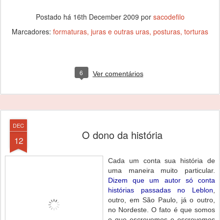
Postado há
16th December 2009
por
sacodefilo
Marcadores:
formaturas
juras e outras uras
posturas
torturas
6
Ver comentários
DEC
O dono da história
12
Cada um conta sua história de
uma maneira muito particular.
Dizem que um autor só conta
histórias passadas no Leblon
,
outro, em São Paulo, já o outro,
no Nordeste. O fato é que somos
o que escrevemos e escrevemos