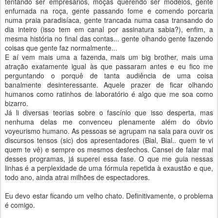
tentando ser empresários, moças querendo ser modelos, gente
enfurnada na roça, gente passando fome e comendo porcaria
numa praia paradisíaca, gente trancada numa casa transando do
dia inteiro (isso tem em canal por assinatura sabia?), enfim, a
mesma história no final das contas... gente olhando gente fazendo
coisas que gente faz normalmente...
E aí vem mais uma a fazenda, mais um big brother, mais uma
atração exatamente igual às que passaram antes e eu fico me
perguntando o porquê de tanta audiência de uma coisa
banalmente desinteressante. Aquele prazer de ficar olhando
humanos como ratinhos de laboratório é algo que me soa como
bizarro.
Já li diversas teorias sobre o fascínio que isso desperta, mas
nenhuma delas me convenceu plenamente além do óbvio
voyeurismo humano. As pessoas se agrupam na sala para ouvir os
discursos tensos (sic) dos apresentadores (Bial, Bial.. quem te vi
quem te vê) e sempre os mesmos desfechos. Cansei de falar mal
desses programas, já superei essa fase. O que me guia nessas
linhas é a perplexidade de uma fórmula repetida à exaustão e que,
todo ano, ainda atrai milhões de espectadores.
Eu devo estar ficando um velho chato. Definitivamente, o problema
é comigo.