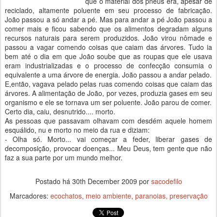
que o material dos pneus era, apesar de
reciclado, altamente poluente em seu processo de fabricação.
João passou a só andar a pé. Mas para andar a pé João passou a
comer mais e ficou sabendo que os alimentos degradam alguns
recursos naturais para serem produzidos. João virou nômade e
passou a vagar comendo coisas que caiam das árvores. Tudo ia
bem até o dia em que João soube que as roupas que ele usava
eram industrializadas e o processo de confecção consumia o
equivalente a uma árvore de energia. João passou a andar pelado.
E,então, vagava pelado pelas ruas comendo coisas que caiam das
árvores. A alimentação de João, por vezes, produzia gases em seu
organismo e ele se tornava um ser poluente. João parou de comer.
Certo dia, caiu, desnutrido.... morto.
As pessoas que passavam olhavam com desdém aquele homem
esquálido, nu e morto no meio da rua e diziam:
- Olha só. Morto... vai começar a feder, liberar gases de
decomposição, provocar doenças... Meu Deus, tem gente que não
faz a sua parte por um mundo melhor.
Postado há
30th December 2009
por
sacodefilo
Marcadores:
ecochatos
meio ambiente
paranoias
preservação