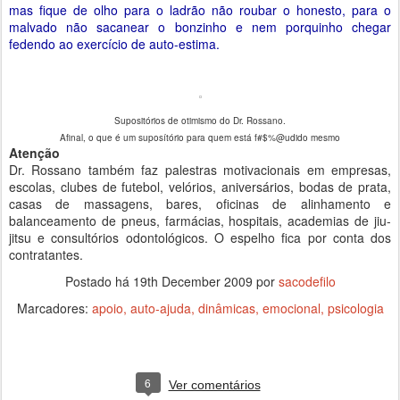
mas fique de olho para o ladrão não roubar o honesto, para o
malvado não sacanear o bonzinho e nem porquinho chegar
fedendo ao exercício de auto-estima.
Supositórios de otimismo do Dr. Rossano.
Afinal, o que é um suposítório para quem está f#$%@udido mesmo
Atenção
Dr. Rossano também faz palestras motivacionais em empresas,
escolas, clubes de futebol, velórios, aniversários, bodas de prata,
casas de massagens, bares, oficinas de alinhamento e
balanceamento de pneus, farmácias, hospitais, academias de jiu-
jitsu e consultórios odontológicos. O espelho fica por conta dos
contratantes.
Postado há
19th December 2009
por
sacodefilo
Marcadores:
apoio
auto-ajuda
dinâmicas
emocional
psicologia
6
Ver comentários