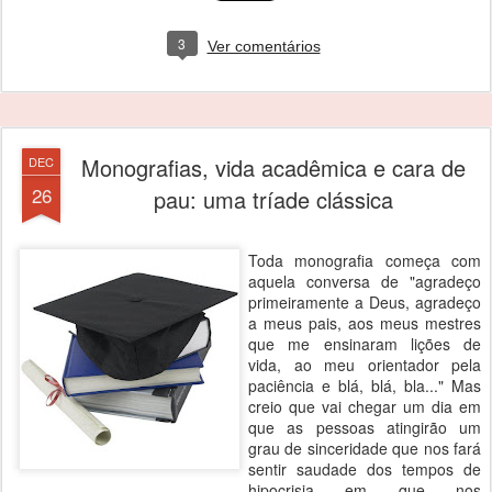
3
Ver comentários
Monografias, vida acadêmica e cara de
DEC
26
pau: uma tríade clássica
Toda monografia começa com
aquela conversa de "agradeço
primeiramente a Deus, agradeço
a meus pais, aos meus mestres
que me ensinaram lições de
vida, ao meu orientador pela
paciência e blá, blá, bla..." Mas
creio que vai chegar um dia em
que as pessoas atingirão um
grau de sinceridade que nos fará
sentir saudade dos tempos de
hipocrisia em que nos