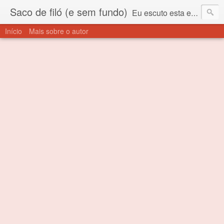
Saco de filó (e sem fundo)
Eu escuto esta expressão "saco de filó" desde criança. Para quem não sabe, filó é um tecido todo furadinho e permite que um saco feito com ele, mesmo que muito exposto ao ar soprado para dentro, nunca vai se encher. Aí está o propósito deste nome... Para viver em sociedade tem que ter saco de filó.
Início
Mais sobre o autor