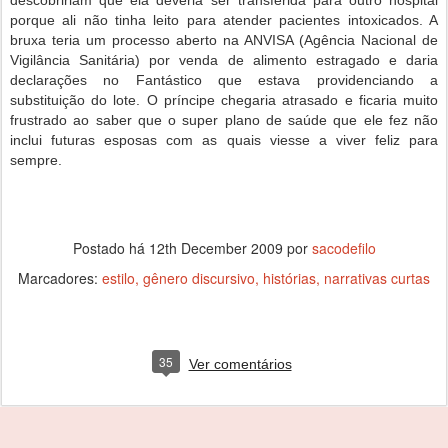
descobririam que ela deveria ser transferida para outro hospital
porque ali não tinha leito para atender pacientes intoxicados. A
bruxa teria um processo aberto na ANVISA (Agência Nacional de
Vigilância Sanitária) por venda de alimento estragado e daria
declarações no Fantástico que estava providenciando a
substituição do lote. O príncipe chegaria atrasado e ficaria muito
frustrado ao saber que o super plano de saúde que ele fez não
inclui futuras esposas com as quais viesse a viver feliz para
sempre.
Postado há
12th December 2009
por
sacodefilo
Marcadores:
estilo
gênero discursivo
histórias
narrativas curtas
35
Ver comentários