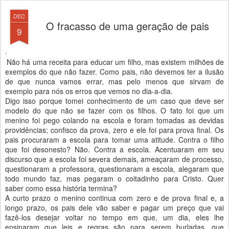
DEC
O fracasso de uma geração de pais
9
Não há uma receita para educar um filho, mas existem milhões de
exemplos do que não fazer. Como pais, não devemos ter a ilusão
de que nunca vamos errar, mas pelo menos que sirvam de
exemplo para nós os erros que vemos no dia-a-dia.
Digo isso porque tomei conhecimento de um caso que deve ser
modelo do que não se fazer com os filhos. O fato foi que um
menino foi pego colando na escola e foram tomadas as devidas
providências; confisco da prova, zero e ele foi para prova final. Os
pais procuraram a escola para tomar uma atitude. Contra o filho
que foi desonesto? Não. Contra a escola. Acentuaram em seu
discurso que a escola foi severa demais, ameaçaram de processo,
questionaram a professora, questionaram a escola, alegaram que
todo mundo faz, mas pegaram o coitadinho para Cristo. Quer
saber como essa história termina?
A curto prazo o menino continua com zero e de prova final e, a
longo prazo, os pais dele vão saber e pagar um preço que vai
fazê-los desejar voltar no tempo em que, um dia, eles lhe
ensinaram que leis e regras são para serem burladas, que