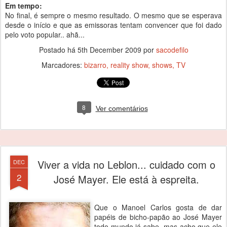
Em tempo:
No final, é sempre o mesmo resultado. O mesmo que se esperava
desde o início e que as emissoras tentam convencer que foi dado
pelo voto popular.. ahã...
Postado há
5th December 2009
por
sacodefilo
Marcadores:
bizarro
reality show
shows
TV
8
Ver comentários
Viver a vida no Leblon... cuidado com o
DEC
2
José Mayer. Ele está à espreita.
Que o Manoel Carlos gosta de dar
papéis de bicho-papão ao José Mayer
todo mundo já sabe, mas acho que ele