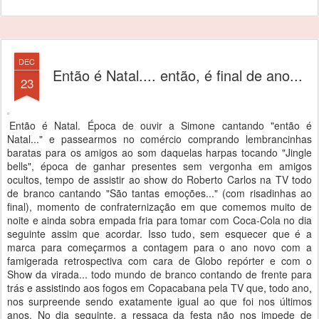
DEC
Então é Natal.... então, é final de ano...
23
Então é Natal. Época de ouvir a Simone cantando "então é
Natal..." e passearmos no comércio comprando lembrancinhas
baratas para os amigos ao som daquelas harpas tocando "Jingle
bells", época de ganhar presentes sem vergonha em amigos
ocultos, tempo de assistir ao show do Roberto Carlos na TV todo
de branco cantando "São tantas emoções..." (com risadinhas ao
final), momento de confraternização em que comemos muito de
noite e ainda sobra empada fria para tomar com Coca-Cola no dia
seguinte assim que acordar. Isso tudo, sem esquecer que é a
marca para começarmos a contagem para o ano novo com a
famigerada retrospectiva com cara de Globo repórter e com o
Show da virada... todo mundo de branco contando de frente para
trás e assistindo aos fogos em Copacabana pela TV que, todo ano,
nos surpreende sendo exatamente igual ao que foi nos últimos
anos. No dia seguinte, a ressaca da festa não nos impede de