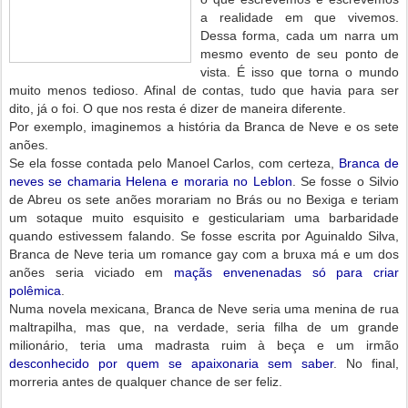
a realidade em que vivemos.
Dessa forma, cada um narra um
mesmo evento de seu ponto de
vista. É isso que torna o mundo
muito menos tedioso. Afinal de contas, tudo que havia para ser
dito, já o foi. O que nos resta é dizer de maneira diferente.
Por exemplo, imaginemos a história da Branca de Neve e os sete
anões.
Se ela fosse contada pelo Manoel Carlos, com certeza,
Branca de
neves se chamaria Helena e moraria no Leblon
. Se fosse o Silvio
de Abreu os sete anões morariam no Brás ou no Bexiga e teriam
um sotaque muito esquisito e gesticulariam uma barbaridade
quando estivessem falando. Se fosse escrita por Aguinaldo Silva,
Branca de Neve teria um romance gay com a bruxa má e um dos
anões seria viciado em
maçãs envenenadas só para criar
polêmica
.
Numa novela mexicana, Branca de Neve seria uma menina de rua
maltrapilha, mas que, na verdade, seria filha de um grande
milionário, teria uma madrasta ruim à beça e um irmão
desconhecido por quem se apaixonaria sem saber
. No final,
morreria antes de qualquer chance de ser feliz.