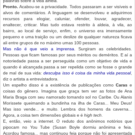
palavras sobre a vida alheia.
Pronto.
Acabou-se a privacidade. Todos passaram a ser visíveis e
alvos de comentários. A linguagem se desenvolveu e adquirimos
recursos para elogiar, caluniar, ofender, louvar, agradecer,
enaltecer, criticar. Mas tudo estava restrito à aldeia, à vila, ao
bairro, ao local de serviço, enfim, o universo era imensamente
pequeno e uma traição ou um deslize de qualquer natureza ficava
ali entre grupos de no máximo umas 100 pessoas.
Mas não é que veio a imprensa.
Surgiram as celebridades.
Pessoas que ficam famosas por seus méritos ou deméritos. E aí a
notoriedade passa a ser perseguida como um objetivo de vida e
quando é alcançada passa a ser repelida como se fosse o grande
de mal de sua vida:
desculpa isso é coisa da minha vida pessoal
,
diz o artista a entrevistadora.
Um espelho disso é a existência de publicações como
Caras
e
coisas do gênero. Imagina que graça tem ver as fotos de Ana
Maria Braga com seu namorado tomando sol no Caribe. Ou Alanis
Morissete queimando a bundinha na ilha de Caras... Meu Deus!
Mas isso vende... e muito. Lembra dos homens da caverna...
Agora, a coisa tem dimensões globais e é
high tech
.
E, então, veio a internet. O reduto dos anônimos notórios que
pipocam no You Tube (Susan Boyle dormiu anônima e feia.
Acordou famosa... mas continuou feia porque não foi apresentada