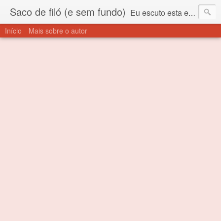
Saco de filó (e sem fundo)
Eu escuto esta expressão "saco de filó" desde criança. Para quem não sabe, filó é um tecido todo furadinho e permite que um saco feito com ele, mesmo que muito exposto ao ar soprado para dentro, nunca vai se encher. Aí está o propósito deste nome... Para viver em sociedade tem que ter saco de filó.
Início
Mais sobre o autor