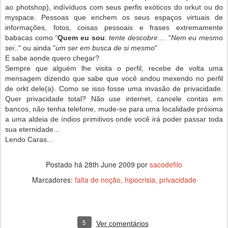
ao photshop), indívíduos com seus perfis exóticos do orkut ou do
myspace. Pessoas que enchem os seus espaços virtuais de
informações, fotos, coisas pessoais e frases extremamente
babacas como “
Quem eu sou
:
tente descobrir
.... "
Nem eu mesmo
sei
.." ou ainda "
um ser em busca de si mesmo
"
E sabe aonde quero chegar?
Sempre que alguém lhe visita o perfil, recebe de volta uma
mensagem dizendo que sabe que você andou mexendo no perfil
de orkt dele(a). Como se isso fosse uma invasão de privacidade.
Quer privacidade total? Não use internet, cancele contas em
bancos, não tenha telefone, mude-se para uma localidade próxima
a uma aldeia de índios primitivos onde você irá poder passar toda
sua eternidade...
Lendo Caras...
Postado há
28th June 2009
por
sacodefilo
Marcadores:
falta de noção
hipocrisia
privacidade
5
Ver comentários