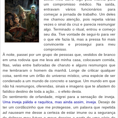
um compromisso médico. Na saída,
entravam vários funcionários para
começar a jornada de trabalho. Um deles
me chamou atenção, pois repetia várias
vezes o sinal da cruz e parecia resmungar
algo. Terminado o ritual, entrou e começo
seu dia. Tive vontade de segui-lo para ver
o que ele fazia lá, mas a pressa foi mais
convincente e prossegui para meu
compromisso.
À noite, passei por um grupo de pessoas que, vestidos de branco
em uma rodovia que me leva até minha casa, colocavam comida,
fitas, velas entre baforadas de charuto e alguns resmungos que
me lembraram o homem da manhã. Longe de criticar qualquer
coisa, senti-me um órfão do universo místico, uma espécie de ser
condenado a um mundo de concreto e sangue. Um mundo em que
não há resmungos, oferendas, sinais e imagens que te afastem do
fatídico destino de toda a ação... o efeito desta.
Do sentimento de orfandade, migrei para a sensação de inveja.
Uma inveja pálida e raquítica, mas ainda assim, inveja
. Desejo de
ter um cordãozinho que me protegesse, um palavra que repetida
ad nauseam
me desse a certeza de estar imune ou a segurança
de delinear meu futuro e meus desejos a partir de uma série de