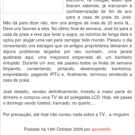
ficaram sabendo, já marcaram a
confraternização de fim de ano
para a casa de praia do José.
Não dá para dizer não, tem uns amigos de mais de 20 anos lá...
Deve uns favores a eles. No último final de semana, José foi para a
casa de praia e teve que levar a sogra, os vizinhos de longa data e
optou por alugar uma van para carregar todo mundo. Passou o dia
consertando uns estragos que os antigos proprietários deixaram e
alguns problemas largados por seu cunhado.. uma janela
quebrada aqui, uma maçaneta empenada ali, um banheiro
entupido. Durante um ano, ele passou todos os finais de semana
limpando, consertando, pintando, desentupindo banheiros,
emprestando, pagando IPTU e, finalmente, terminou vendendo a
casa de praia.
José desistiu, vendeu definitivamente, investiu a maior parte do
dinheiro e comprou uma TV de 42 polegadas LCD. Hoje, ele passa
o domingo vendo futebol, trancado, no quarto....
Por precaução, até hoje não contou nada sobre a TV... a ninguém
Postado há
14th October 2009
por
sacodefilo