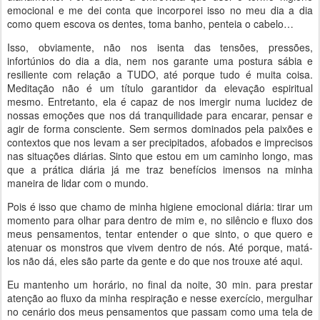
emocional e me dei conta que incorporei isso no meu dia a dia
como quem escova os dentes, toma banho, penteia o cabelo…
Isso, obviamente, não nos isenta das tensões, pressões,
infortúnios do dia a dia, nem nos garante uma postura sábia e
resiliente com relação a TUDO, até porque tudo é muita coisa.
Meditação não é um título garantidor da elevação espiritual
mesmo. Entretanto, ela é capaz de nos imergir numa lucidez de
nossas emoções que nos dá tranquilidade para encarar, pensar e
agir de forma consciente. Sem sermos dominados pela paixões e
contextos que nos levam a ser precipitados, afobados e imprecisos
nas situações diárias. Sinto que estou em um caminho longo, mas
que a prática diária já me traz benefícios imensos na minha
maneira de lidar com o mundo.
Pois é isso que chamo de minha higiene emocional diária: tirar um
momento para olhar para dentro de mim e, no silêncio e fluxo dos
meus pensamentos, tentar entender o que sinto, o que quero e
atenuar os monstros que vivem dentro de nós. Até porque, matá-
los não dá, eles são parte da gente e do que nos trouxe até aqui.
Eu mantenho um horário, no final da noite, 30 min. para prestar
atenção ao fluxo da minha respiração e nesse exercício, mergulhar
no cenário dos meus pensamentos que passam como uma tela de