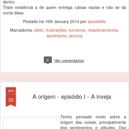
dentro.
Triste existência a de quem entrega caixas vazias e não se dá
conta disso.
Postado há
16th January 2014
por
sacodefilo
Marcadores:
afeto
frustrações
humanos
relacionamentos
sentimento
ternura
2
Ver comentários
APR
A origem - episódio I - A inveja
20
Tenho pensado muito sobre a
origem das coisas, principalmente
dos sentimentos e atitudes. Dos