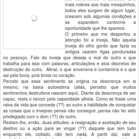
mais nobres aos mais mesquinhos,
todos eles surgem de algum lugar,
crescem sob algumas condições e
se expandem conforme a
oportunidade que lhe aparece.
O primeiro que me despertou a
atenção foi a inveja. Não aquela
inveja do olho gordo que fazia os
antigos usarem figas penduradas
no pescoço. Falo da inveja que deseja o mal do outro e que
trabalha para isso com palavras, articulações e atos discretos de
destruição do outro. Afinal, o que envenena e contamina é o que
sai pela boca, pois brota no coração.
Percebi que esse sentimento se origina na descrença em si
mesmo, na baixa autoestima (aliás, percebo que muitos
sentimentos destrutivos nascem aqui). Diante da descrença de ser
capaz, resta o rancor pela capacidade alheia. Como se fosse uma
raiva da vida que concede (??) ao outro a habilidade de conquistar
as coisas que o invejoso pensa não conseguir, pensa não ter sido
privilegiado com o dom (??) do outro.
Restam-lhe, então, duas atitudes: a resignação e aceitação de seu
destino ou a ação para se vingar (??) daquele que tem tudo
enquanto ele, coitado, não tem nada. A partir daí, vale a