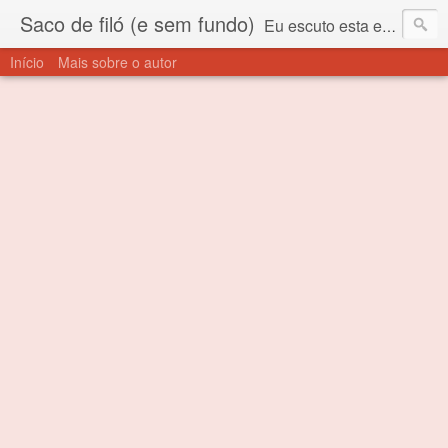
Saco de filó (e sem fundo)
Eu escuto esta expressão "saco de filó" desde criança. Para quem não sabe, filó é um tecido todo furadinho e permite que um saco feito com ele, mesmo que muito exposto ao ar soprado para dentro, nunca vai se encher. Aí está o propósito deste nome... Para viver em sociedade tem que ter saco de filó.
Início
Mais sobre o autor