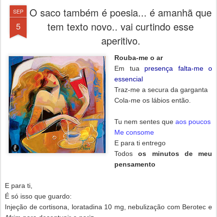
O saco também é poesia... é amanhã que
SEP
tem texto novo.. vai curtindo esse
5
aperitivo.
Rouba-me o ar
Em tua
presença falta-me o
essencial
Traz-me a secura da garganta
Cola-me os lábios então.
Tu nem sentes que
aos poucos
Me consome
E para ti entrego
Todos
os minutos de meu
pensamento
E para ti,
É só isso que guardo:
Injeção de cortisona, loratadina 10 mg, nebulização com Berotec e