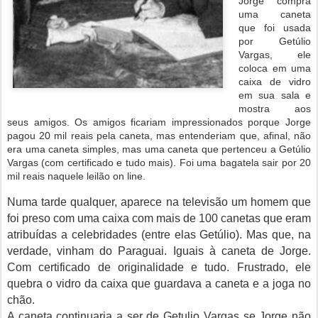
Jorge compra
uma caneta
que foi usada
por Getúlio
Vargas, ele
coloca em uma
caixa de vidro
em sua sala e
mostra aos
seus amigos. Os amigos ficariam impressionados porque Jorge
pagou 20 mil reais pela caneta, mas entenderiam que, afinal, não
era uma caneta simples, mas uma caneta que pertenceu a Getúlio
Vargas (com certificado e tudo mais). Foi uma bagatela sair por 20
mil reais naquele leilão on line.
Numa tarde qualquer, aparece na televisão um homem que
foi preso com uma caixa com mais de 100 canetas que eram
atribuídas a celebridades (entre elas Getúlio). Mas que, na
verdade, vinham do Paraguai. Iguais à caneta de Jorge.
Com certificado de originalidade e tudo. Frustrado, ele
quebra o vidro da caixa que guardava a caneta e a joga no
chão.
A caneta continuaria a ser de Getulio Vargas se Jorge não