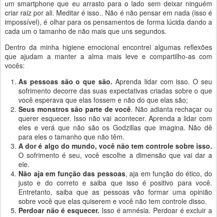
um smartphone que eu arrasto para o lado sem deixar ninguém
criar raiz por ali. Meditar é isso.. Não é não pensar em nada (isso é
impossível), é olhar para os pensamentos de forma lúcida dando a
cada um o tamanho de não mais que uns segundos.
Dentro da minha higiene emocional encontrei algumas reflexões
que ajudam a manter a alma mais leve e compartilho-as com
vocês:
As pessoas são o que são.
Aprenda lidar com isso. O seu
sofrimento decorre das suas expectativas criadas sobre o que
você esperava que elas fossem e não do que elas são;
Seus monstros são parte de você
. Não adianta rechaçar ou
querer esquecer. Isso não vai acontecer. Aprenda a lidar com
eles e verá que não são os Godzillas que imagina. Não dê
para eles o tamanho que não têm.
A dor é algo do mundo, você não tem controle sobre isso.
O sofrimento é seu, você escolhe a dimensão que vai dar a
ele.
Não aja em função das pessoas
, aja em função do ético, do
justo e do correto e saiba que isso é positivo para você.
Entretanto, saiba que as pessoas vão formar uma opinião
sobre você que elas quiserem e você não tem controle disso.
Perdoar não é esquecer.
Isso é amnésia. Perdoar é excluir a