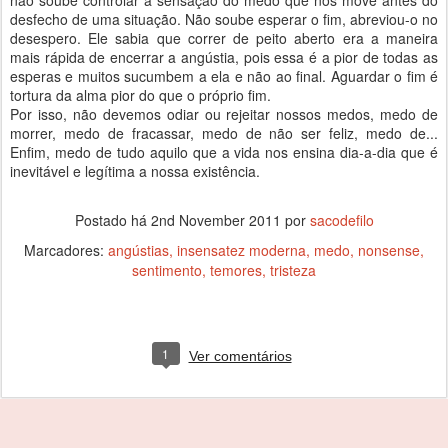
não soube controlar a sensação do medo que nos move antes do
desfecho de uma situação. Não soube esperar o fim, abreviou-o no
desespero. Ele sabia que correr de peito aberto era a maneira
mais rápida de encerrar a angústia, pois essa é a pior de todas as
esperas e muitos sucumbem a ela e não ao final. Aguardar o fim é
tortura da alma pior do que o próprio fim.
Por isso, não devemos odiar ou rejeitar nossos medos, medo de
morrer, medo de fracassar, medo de não ser feliz, medo de...
Enfim, medo de tudo aquilo que a vida nos ensina dia-a-dia que é
inevitável e legítima a nossa existência.
Postado há
2nd November 2011
por
sacodefilo
Marcadores:
angústias
insensatez moderna
medo
nonsense
sentimento
temores
tristeza
1
Ver comentários