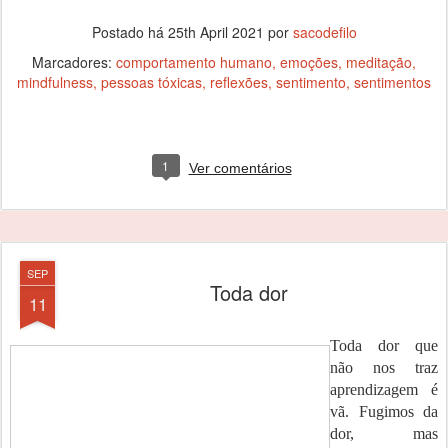
Postado há
25th April 2021
por
sacodefilo
Marcadores:
comportamento humano
emoções
meditação
mindfulness
pessoas tóxicas
reflexões
sentimento
sentimentos
1
Ver comentários
SEP
Toda dor
11
Toda dor que
não nos traz
aprendizagem é
vã. Fugimos da
dor, mas