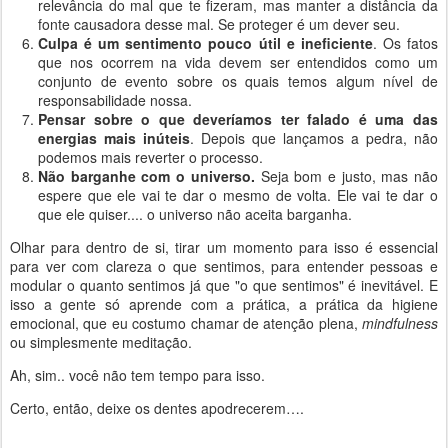
relevância do mal que te fizeram, mas manter a distância da
fonte causadora desse mal. Se proteger é um dever seu.
Culpa é um sentimento pouco útil e ineficiente
. Os fatos
que nos ocorrem na vida devem ser entendidos como um
conjunto de evento sobre os quais temos algum nível de
responsabilidade nossa.
Pensar sobre o que deveríamos ter falado é uma das
energias mais inúteis
. Depois que lançamos a pedra, não
podemos mais reverter o processo.
Não barganhe com o universo.
Seja bom e justo, mas não
espere que ele vai te dar o mesmo de volta. Ele vai te dar o
que ele quiser.... o universo não aceita barganha.
Olhar para dentro de si, tirar um momento para isso é essencial
para ver com clareza o que sentimos, para entender pessoas e
modular o quanto sentimos já que "o que sentimos" é inevitável. E
isso a gente só aprende com a prática, a prática da higiene
emocional, que eu costumo chamar de atenção plena,
mindfulness
ou simplesmente meditação.
Ah, sim.. você não tem tempo para isso.
Certo, então, deixe os dentes apodrecerem….