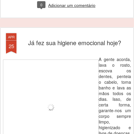
0
Adicionar um comentário
APR
Já fez sua higiene emocional hoje?
25
A gente acorda,
lava o rosto,
escova os
dentes, penteia
o cabelo, toma
banho e lava as
mãos todos os
dias. Isso, de
certa forma,
garante-nos um
corpo sempre
limpo,
higienizado e
livre de doenças,