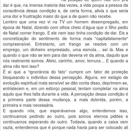
dar é que, na imensa maioria das vezes, a vida poupa a pessoa da
consciência dessa condição e, de certa forma, alivia o que seria
uma dor e frustração maior do que a de quem não recebe.
Lembro que uma vez vi na TV um homem desempregado, em
época de Natal, dizendo com olhos cheio d’água que o filho pediu
de Natal comer frango. E ele nem isso tinha condição de dar. Eis a
concretização do sentimento de forma mais "capitalistamente"
compreensível. Entretanto, um frango se resolve com um
emprego, um dinheiro emprestado, uma esmola… sei lá. Mas e
quando o que não se tem para dar deveria vir da alma, daquilo que
nós realmente somos. Afeto, carinho, amor, ternura… E quando a
alma não tem isso?
É aí que a “ignorância do fato” cumpre um fator de proteção
bloqueando o indivíduo dessa percepção. Alguns, em estágio de
evolução espiritual mais sensível se dão conta disso, deprimem-se,
entristecem e, em um esforço pessoal, tentam completar na alma
aquilo que lhes falta durante a vida. A percepção dessa condição é
a primeira parte dessa mudança, a mais dolorida, porém, a
primeira e mais necessária.
E quando nós, que esperávamos algo, entendemos isso,
continuamos pedindo ao outro, pois somos eternos pidões e
continuamos esperando do outro. Todavia, quando a caixa vem
vazia, entendemos que é porque nada havia para ser colocado ali