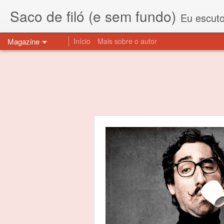
Saco de filó (e sem fundo)
Eu escuto esta expressão "saco de f
Magazine
Início
Mais sobre o autor