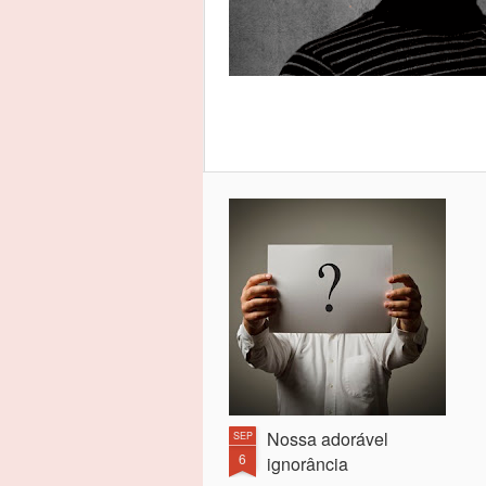
Nossa adorável
SEP
6
ignorância