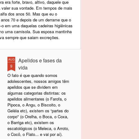
 era forte, bravo, altivo, daquele que
a valer sua vontade. Em tempos de mais
alfa dos anos 50. Mas que eu o
s anos 70 e depois de um derrame que o
o-o em uma daquelas cadeiras higiênicas
mo uma camisola. Sua esposa mantinha
va sempre que saiam excreções.
Apelidos e fases da
AUG
9
vida
O fato é que quando somos
adolescentes, nossos amigos têm
apelidos que se dividem em
algumas categorias distintas: os
apelidos alimentares (o Farofa, o
Pipoca, o Angu, o Biscoito, o
Geléia etc), existem os “partes do
corpo" (o Orelha, o Boca, o Coxa,
o Barriga etc), existem os
escatológicos (o Meleca, o Arroto,
o Cocô, o Flato... e vai por aí).