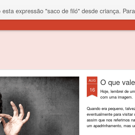
iló" desde criança. Para quem não sabe, filó é um tecido todo furadinho e permite que um saco feito com ele, mesmo que muito exposto ao ar soprado para dentro, nunca vai se encher. Aí
O que vale
AUG
16
Hoje, lembrei de um
com uma imagem.
Quando era pequeno, talve
eventualmente para visita
assim que nos referimos n
um apadrinhamento, mas um