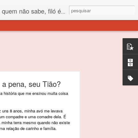
 está o propósito deste nome... Para viver em sociedade tem que ter saco de filó.
 a pena, seu Tião?
a história que me ensinou muita coisa
z uns 8 anos, minha avó me levava
r um compadre e uma comadre dela. É
a minha terra mesmo quando não existe
a relação de carinho e família.