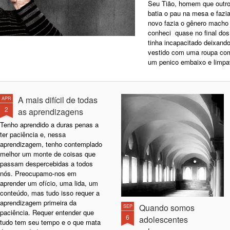
Seu Tião, homem que outrora
batia o pau na mesa e fazi
novo fazia o gênero macho 
conheci quase no final do
tinha incapacitado deixand
vestido com uma roupa co
um penico embaixo e limpa
A mais difícil de todas
APR
2
as aprendizagens
Tenho aprendido a duras penas a
ter paciência e, nessa
aprendizagem, tenho contemplado
melhor um monte de coisas que
passam despercebidas a todos
nós. Preocupamo-nos em
aprender um ofício, uma lida, um
conteúdo, mas tudo isso requer a
aprendizagem primeira da
Quando somos
SEP
paciência. Requer entender que
6
adolescentes
tudo tem seu tempo e o que mata