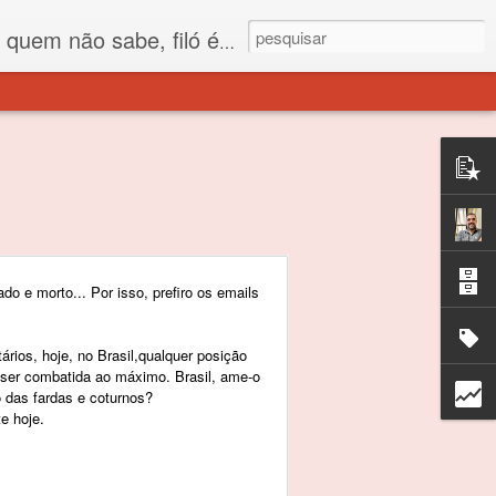
 está o propósito deste nome... Para viver em sociedade tem que ter saco de filó.
do e morto... Por isso, prefiro os emails
ários, hoje, no Brasil,qualquer posição
 ser combatida ao máximo. Brasil, ame-o
 das fardas e coturnos?
e hoje.