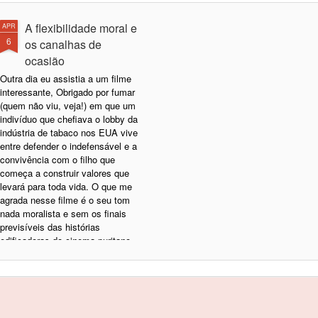
A flexibilidade moral e
APR
6
os canalhas de
ocasião
Outra dia eu assistia a um filme
interessante, Obrigado por fumar
(quem não viu, veja!) em que um
indivíduo que chefiava o lobby da
indústria de tabaco nos EUA vive
entre defender o indefensável e a
convivência com o filho que
começa a construir valores que
levará para toda vida. O que me
agrada nesse filme é o seu tom
nada moralista e sem os finais
previsíveis das histórias
edificadoras do cinema puritano
de alguns diretores americanos.