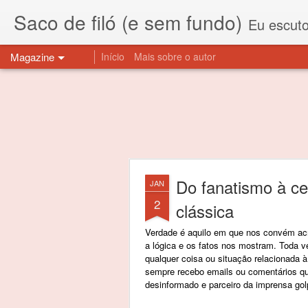
Saco de filó (e sem fundo)
Eu escuto esta expressão "saco de f
Magazine
Início
Mais sobre o autor
Do fanatismo à ce
JAN
2
clássica
Verdade é aquilo em que nos convém acr
a lógica e os fatos nos mostram. Toda v
qualquer coisa ou situação relacionada à s
sempre recebo emails ou comentários q
desinformado e parceiro da imprensa gol