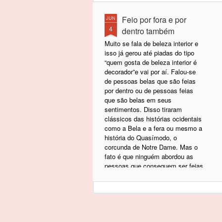
Feio por fora e por
JUN
4
dentro também
Muito se fala de beleza interior e
isso já gerou até piadas do tipo
“quem gosta de beleza interior é
decorador”e vai por aí. Falou-se
de pessoas belas que são feias
por dentro ou de pessoas feias
que são belas em seus
sentimentos. Disso tiraram
clássicos das histórias ocidentais
como a Bela e a fera ou mesmo a
história do Quasímodo, o
corcunda de Notre Dame. Mas o
fato é que ninguém abordou as
pessoas que conseguem ser feias
por fora e muito piores por dentro.