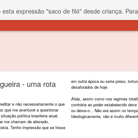
iló" desde criança. Para quem não sabe, filó é um tecido todo furadinho e permite que um saco feito com ele, mesmo que muito exposto ao ar soprado para dentro, nunca vai se encher. Aí
gueira - uma rota
em outra época eu seria preso, tortura
desaforados de hoje.
Aliás, assim como nos regimes totalit
editar e não necessariamente o que
contrária ao poder estabelecido deve
ez que me aventurei a questionar
ou deixe-o... Não era assim no tempo
ituação política brasileira atual,
Ideologicamente, não é muito diferent
ue me chamam de alienado,
pista. Tenho impressão que se fosse