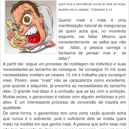
quem ama a abundância nunca se farta da renda;
também isto é vaidade.
" Eclesiaste 5:10
Querer mais e mais é uma
manifestação natural de insegurança
de quem acha que, no momento
seguinte, vai faltar. Mesmo que
conscientemente se saiba que não
vai faltar, a pessoa carrega o
fantasma de pensar:
mas e se
faltar?
A partir daí, segue um processo de moldagem do indivíduo e suas
necessidades ao tamanho do consegue. Se consegue 10 mil, suas
necessidades moldam-se nesses 10 mil e trabalha para conseguir
mais. Porém, esse "mais" não se caracateriza como excedente,
pois quando é adquirido, já encontra as necessidades do tamanho
dele. O grande mal disso é a confusão que se faz com a ambição.
Muitas vezes, o ganancioso é vistoso com alguém ambicioso e pró-
ativo. É um interessante processo de conversão de mazela em
qualidade.
De certa forma, o ganancioso tem uma certa razão quando acha
que nunca é o suficiente, pois o suficiente dele se molda (para
mais) na medida em que ganha mais. A pessoa que sofre esse mal