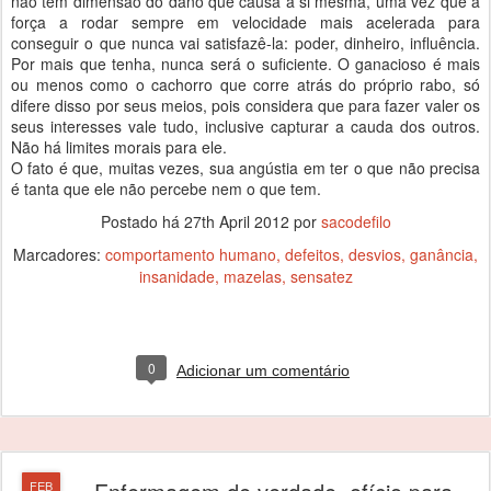
não tem dimensão do dano que causa a si mesma, uma vez que a
força a rodar sempre em velocidade mais acelerada para
conseguir o que nunca vai satisfazê-la: poder, dinheiro, influência.
Por mais que tenha, nunca será o suficiente. O ganacioso é mais
ou menos como o cachorro que corre atrás do próprio rabo, só
difere disso por seus meios, pois considera que para fazer valer os
seus interesses vale tudo, inclusive capturar a cauda dos outros.
Não há limites morais para ele.
O fato é que, muitas vezes, sua angústia em ter o que não precisa
é tanta que ele não percebe nem o que tem.
Postado há
27th April 2012
por
sacodefilo
Marcadores:
comportamento humano
defeitos
desvios
ganância
insanidade
mazelas
sensatez
0
Adicionar um comentário
FEB