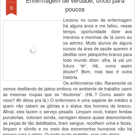
Enfermagem de verdade, ofício para
9
poucos
Leciono no curso de enfermagem
há alguns anos e me faltou, nesse
tempo, oportunidade dizer aos
meninos e meninas de lá como eu
os admiro. Muito alunos de alguns
cursos da área de saúde querem é
desfilar com jalequinho branco para
todo mundo dizer: olha, lá vai um
futuro “dr”. Hã.. como assim
doutor? Bom, mas isso é outra
história.
Os enfermeiros não. Raramente os
vemos desfilando de jaleco embora no ambiente de trabalho usem
as mesmas roupas que os “doutores”. (Hã..? Como assim de
novo? Ah deixa pra lá.) O enfermeiro é uma espécie de médico a
quem não cabem as glórias e o status dos homens de branco.
Afinal, eles fazem o serviço pesado. Limpam cocô, tratam feridas
purulentas, colocam sonda, carregam idosos quase desmontando
as peças de tão debilitados, tiram sangue, recolhem urina e fezes,
limpam o vômito e no meio dos excrementos humanos não há
espaço para a glória. Quando muito gratidão, mas não glória.