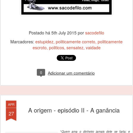
Postado há
5th July 2015
por
sacodefilo
Marcadores:
estupidez
politicamente correto
politicamente
escroto
politicos
sensatez
vaidade
0
Adicionar um comentário
APR
A origem - episódio II - A ganância
27
"
Quem ama o dinheiro jamais dele se farta; e