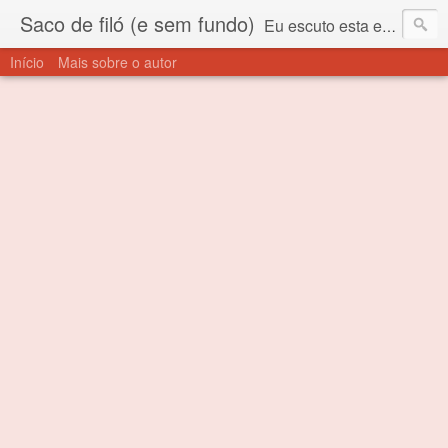
Saco de filó (e sem fundo)
Eu escuto esta expressão "saco de filó" desde criança. Para quem não sabe, filó é um tecido todo furadinho e permite que um saco feito com ele, mesmo que muito exposto ao ar soprado para dentro, nunca vai se encher. Aí está o propósito deste nome... Para viver em sociedade tem que ter saco de filó.
Início
Mais sobre o autor