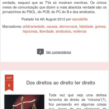
verdade, esqueci que as TVs só mostram mentiras. Os únicos
meios de comunicação que dizem a mais absoluta verdade são os
jornaizinhos do PSOL, do PCB, do PC do B e dos sindicatos.
Postado há
4th August 2012
por
sacodefilo
Marcadores:
arbitrariedade
causas
democracia
falsidade
greves
hipocrisia
liberdade
sindicatos
violência
2
Ver comentários
SEP
Dos direitos ao direito ter direito
6
Toda vez que vejo uma defesa
ferrenha de direito de "minoria"(?),
fico pensando em algumas coisas
que, longe de me afastarem da