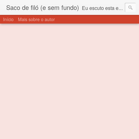
Saco de filó (e sem fundo)
Eu escuto esta expressão "saco de filó" desde criança. Para quem não sabe, filó é um tecido todo furadinho e permite que um saco feito com ele, mesmo que muito exposto ao ar soprado para dentro, nunca vai se encher. Aí está o propósito deste nome... Para viver em sociedade tem que ter saco de filó.
Início
Mais sobre o autor