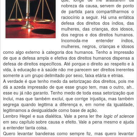
nobreza da causa, servem de ponto
de partida para compartilharmos o
raciocínio a seguir. Há uma enfática
defesa dos direitos dos índios, das
mulheres, das crianças, dos idosos,
dos negros e dos direitos humanos.
Incomoda-me entender índios,
mulheres, negros, crianças e idosos
como algo externo à categoria dos humanos. Tenho a impressão
de que a defesa ampla e efetiva dos direitos humanos dispensa a
defesa de direitos específicos. Até porque o direito ao respeito e à
vida, à educação e à saúde não me parecem ser direitos inerentes
somente a um grupo delimitado por sexo, faixa etária e etnias.
A verdade é que tenho medo da setorizaçao dos direitos, pois me
dá a azeda impressão de que esse grupo tem, mas o outro, ah..
esse eu já não garanto. Tenho medo de toda essa setorização que
inclui, mas que também exclui, que corrige injustiça, mas também
segrega quando legitima a diferença e, em nome da igualdade,
legitimamos a desigualdade como base de ação.
Lembro Hegel e sua dialética. Vale a pena ler the
logic of science
em seu capítulo sobre causa e efeito. Vale a pena mesmo e ajuda
a entender tanta coisa.
Quero levantar bandeiras como sempre fiz, mas quero levantar