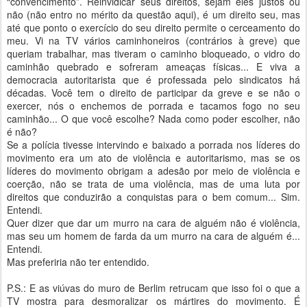
“convencimento”. Reinvidicar seus direitos, sejam eles justos ou
não (não entro no mérito da questão aqui), é um direito seu, mas
até que ponto o exercício do seu direito permite o cerceamento do
meu. Vi na TV vários caminhoneiros (contrários à greve) que
queriam trabalhar, mas tiveram o caminho bloqueado, o vidro do
caminhão quebrado e sofreram ameaças físicas... E viva a
democracia autoritarista que é professada pelo sindicatos há
décadas. Você tem o direito de participar da greve e se não o
exercer, nós o enchemos de porrada e tacamos fogo no seu
caminhão... O que você escolhe? Nada como poder escolher, não
é não?
Se a polícia tivesse intervindo e baixado a porrada nos líderes do
movimento era um ato de violência e autoritarismo, mas se os
líderes do movimento obrigam a adesão por meio de violência e
coerção, não se trata de uma violência, mas de uma luta por
direitos que conduzirão a conquistas para o bem comum... Sim.
Entendi.
Quer dizer que dar um murro na cara de alguém não é violência,
mas seu um homem de farda da um murro na cara de alguém é...
Entendi.
Mas preferiria não ter entendido.
P.S.: E as viúvas do muro de Berlim retrucam que isso foi o que a
TV mostra para desmoralizar os mártires do movimento. É