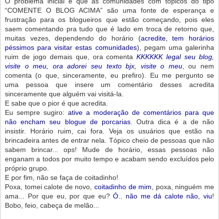
O problema inicial é que as comunidades com tópicos do tipo
“COMENTE O BLOG ACIMA” são uma fonte de esperança e
frustração para os blogueiros que estão começando, pois eles
saem comentando pra tudo que é lado em troca de retorno que,
muitas vezes, dependendo do horário (
acredite, tem horários
péssimos para visitar estas comunidades
), pegam uma galerinha
ruim de jogo demais que, ora comenta
KKKKKK legal seu blog,
visite o meu, ora adorei seu texto bjx, visite o meu
, ou nem
comenta (o que, sinceramente, eu prefiro). Eu me pergunto se
uma pessoa que insere um comentário desses acredita
sinceramente que alguém vai visitá-la.
E sabe que o pior é que acredita.
Eu sempre sugiro:
ative a moderação de comentários para que
não encham seu blogue de porcarias
. Outra dica é a de não
insistir. Horário ruim, cai fora. Veja os usuários que estão na
brincadeira antes de entrar nela. Tópico cheio de pessoas que não
sabem brincar... ops! Mude de horário, essas pessoas não
enganam a todos por muito tempo e acabam sendo excluídos pelo
próprio grupo.
E por fim, não se faça de coitadinho!
Poxa, tomei calote de novo,
coitadinho de mim
, poxa, ninguém me
ama... Por que eu, por que eu?
Ó.. não me dá calote não, viu
!
Bobo, feio, cabeça de melão...