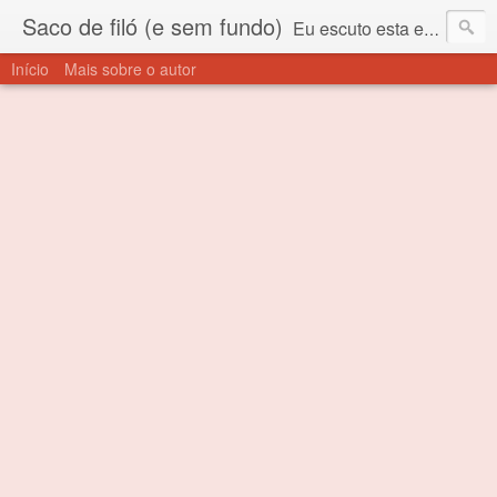
Saco de filó (e sem fundo)
Eu escuto esta expressão "saco de filó" desde criança. Para quem não sabe, filó é um tecido todo furadinho e permite que um saco feito com ele, mesmo que muito exposto ao ar soprado para dentro, nunca vai se encher. Aí está o propósito deste nome... Para viver em sociedade tem que ter saco de filó.
Início
Mais sobre o autor