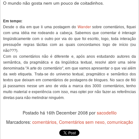
O mundo não gosta nem um pouco de coitadinhos.
Em tempo:
Wander
Desde o dia em que li uma postagem do
sobre comentários, fiquei
com uma idéia me rodeando a cabeça. Sabemos que comentar é interagir
lingüisticamente com o outro por via do que foi escrito, logo, toda interação
pressupõe regras tácitas com as quais concordamos logo de início (ou
não???).
Com os comentários não é diferente e, após anos estudando autores da
semântica, da pragmática e da lingüística textual, resolvi abrir uma série
denominada "A arte do comentário", em que vamos apresentar o que vai além
da web etiqueta. Trata-se do universo textual, pragmático e semântico dos
textos que deixam em comentários de postagens de blogues. No saco de filó
já passamos nesse um ano de vida a marca dos 3000 comentários, tenho
muito material e experiência com isso, mas optei por não fazer as referências
diretas para não melindrar ninguém.
Postado há
16th December 2008
por
sacodefilo
Marcadores:
comentários
Comentários sem nexo
comunicação