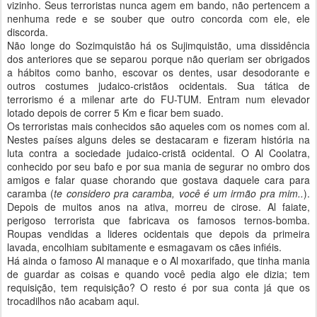
vizinho. Seus terroristas nunca agem em bando, não pertencem a
nenhuma rede e se souber que outro concorda com ele, ele
discorda.
Não longe do Sozimquistão há os Sujimquistão, uma dissidência
dos anteriores que se separou porque não queriam ser obrigados
a hábitos como banho, escovar os dentes, usar desodorante e
outros costumes judaico-cristãos ocidentais. Sua tática de
terrorismo é a milenar arte do FU-TUM. Entram num elevador
lotado depois de correr 5 Km e ficar bem suado.
Os terroristas mais conhecidos são aqueles com os nomes com al.
Nestes países alguns deles se destacaram e fizeram história na
luta contra a sociedade judaico-cristã ocidental. O Al Coolatra,
conhecido por seu bafo e por sua mania de segurar no ombro dos
amigos e falar quase chorando que gostava daquele cara para
caramba (
te considero pra caramba, você é um irmão pra mim..
).
Depois de muitos anos na ativa, morreu de cirose. Al faiate,
perigoso terrorista que fabricava os famosos ternos-bomba.
Roupas vendidas a lideres ocidentais que depois da primeira
lavada, encolhiam subitamente e esmagavam os cães infiéis.
Há ainda o famoso Al manaque e o Al moxarifado, que tinha mania
de guardar as coisas e quando você pedia algo ele dizia; tem
requisição, tem requisição? O resto é por sua conta já que os
trocadilhos não acabam aqui.