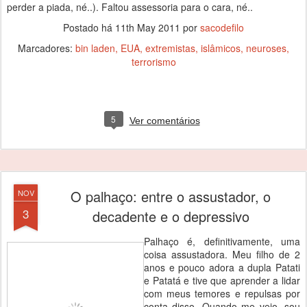
perder a piada, né..). Faltou assessoria para o cara, né..
Postado há
11th May 2011
por
sacodefilo
Marcadores:
bin laden
EUA
extremistas
islâmicos
neuroses
terrorismo
5
Ver comentários
O palhaço: entre o assustador, o
NOV
3
decadente e o depressivo
Palhaço é, definitivamente, uma
coisa assustadora. Meu filho de 2
anos e pouco adora a dupla Patati
e Patatá e tive que aprender a lidar
com meus temores e repulsas por
conta disso. Quando me vejo, sou