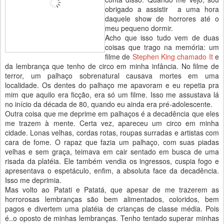
obrigado a assistir a uma hora
daquele show de horrores até o
meu pequeno dormir.
Acho que isso tudo vem de duas
coisas que trago na memória: um
filme de
Stephen King chamado It
e
da lembrança que tenho de circo em minha infância. No filme de
terror, um palhaço sobrenatural causava mortes em uma
localidade. Os dentes do palhaço me apavoram e eu repetia pra
mim que aquilo era ficção, era só um filme. Isso me assustava lá
no início da década de 80, quando eu ainda era pré-adolescente.
Outra coisa que me deprime em palhaços é a decadência que eles
me trazem à mente. Certa vez, apareceu um circo em minha
cidade. Lonas velhas, cordas rotas, roupas surradas e artistas com
cara de fome. O rapaz que fazia um palhaço, com suas piadas
velhas e sem graça, teimava em cair sentado em busca de uma
risada da platéia. Ele também vendia os ingressos, cuspia fogo e
apresentava o espetáculo, enfim, a absoluta face da decadência.
Isso me deprimia.
Mas volto ao Patati e Patatá, que apesar de me trazerem as
horrorosas lembranças são bem alimentados, coloridos, bem
pagos e divertem uma platéia de crianças de classe média. Pois
é..o oposto de minhas lembranças. Tenho tentado superar minhas