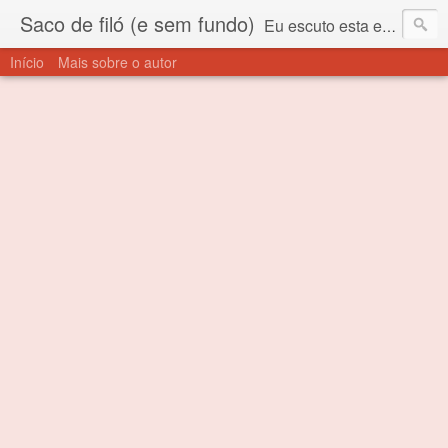
Saco de filó (e sem fundo)
Eu escuto esta expressão "saco de filó" desde criança. Para quem não sabe, filó é um tecido todo furadinho e permite que um saco feito com ele, mesmo que muito exposto ao ar soprado para dentro, nunca vai se encher. Aí está o propósito deste nome... Para viver em sociedade tem que ter saco de filó.
Início
Mais sobre o autor