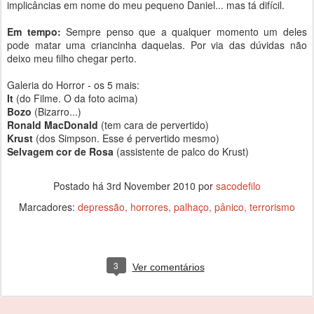
implicâncias em nome do meu pequeno Daniel... mas tá difícil.
Em tempo:
Sempre penso que a qualquer momento um deles
pode matar uma criancinha daquelas. Por via das dúvidas não
deixo meu filho chegar perto.
Galeria do Horror - os 5 mais:
It
(do Filme. O da foto acima)
Bozo
(Bizarro...)
Ronald MacDonald
(tem cara de pervertido)
Krust
(dos Simpson. Esse é pervertido mesmo)
Selvagem cor de Rosa
(assistente de palco do Krust)
Postado há
3rd November 2010
por
sacodefilo
Marcadores:
depressão
horrores
palhaço
pânico
terrorismo
3
Ver comentários