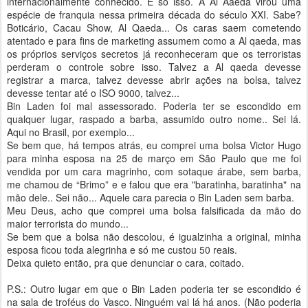
internacionalmente conhecido. E só isso. A Al Aaeda virou uma
espécie de franquia nessa primeira década do século XXI. Sabe?
Boticário, Cacau Show, Al Qaeda... Os caras saem cometendo
atentado e para fins de marketing assumem como a Al qaeda, mas
os próprios serviços secretos já reconheceram que os terroristas
perderam o controle sobre isso. Talvez a Al qaeda devesse
registrar a marca, talvez devesse abrir ações na bolsa, talvez
devesse tentar até o ISO 9000, talvez...
Bin Laden foi mal assessorado. Poderia ter se escondido em
qualquer lugar, raspado a barba, assumido outro nome.. Sei lá.
Aqui no Brasil, por exemplo...
Se bem que, há tempos atrás, eu comprei uma bolsa Victor Hugo
para minha esposa na 25 de março em São Paulo que me foi
vendida por um cara magrinho, com sotaque árabe, sem barba,
me chamou de “Brimo” e e falou que era "baratinha, baratinha" na
mão dele.. Sei não... Aquele cara parecia o Bin Laden sem barba.
Meu Deus, acho que comprei uma bolsa falsificada da mão do
maior terrorista do mundo...
Se bem que a bolsa não descolou, é igualzinha a original, minha
esposa ficou toda alegrinha e só me custou 50 reais.
Deixa quieto então, pra que denunciar o cara, coitado.
P.S.: Outro lugar em que o Bin Laden poderia ter se escondido é
na sala de troféus do Vasco. Ninguém vai lá há anos. (Não poderia