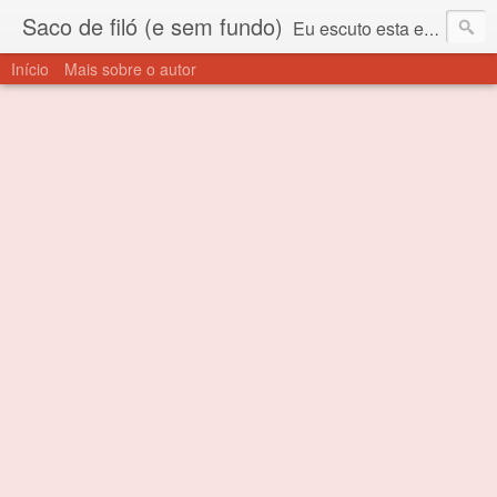
Saco de filó (e sem fundo)
Eu escuto esta expressão "saco de filó" desde criança. Para quem não sabe, filó é um tecido todo furadinho e permite que um saco feito com ele, mesmo que muito exposto ao ar soprado para dentro, nunca vai se encher. Aí está o propósito deste nome... Para viver em sociedade tem que ter saco de filó.
Início
Mais sobre o autor