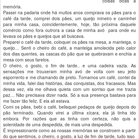
coisas boas à
memória.
Passei na padaria onde há muitos anos comprava os pães para o
café da tarde, comprei dois pães, um queijo mineiro e caminhei
para minha casa, coincidentemente, hoje, tão próxima daquele
comércio como fora outrora a casa de minha avó para onde eu
levava os pães e queijos que ali buscava.
Preparei o café da tarde, coloquei os pães na mesa, a manteiga, o
queijo… Senti o cheiro do café, a manteiga amolecida pelo calor
dos dias quentes, as cascas do pão que se quebravam e enchia a
mesa com seus farelos.
O cheiro, o gosto, o fim de tarde.. e uma cadeira vazia. As
sensações me trouxeram minha avó de volta com seu jeito
esporrento e me chamando de preto. Tomamos um café, contei da
minha vida, falei das histórias, das conquistas, dos fracassos. Mas
dessa vez, ela me olhava quieta com um sorriso que me trazia
paz… Não precisava dizer nada. Só a sua presença bastava para
me fazer tão feliz. E ela ali estava.
Comi os pães, bebi o café, belisquei pedaços de queijo depois do
pão terminado. Quando virei a última xícara, ela já tinha ido
embora. Por razões que as tinha com certeza, não quis a
solenidade de uma despedida, de mais uma despedida.
É impressionante como as nossas memórias se constroem a partir
do que sentimos, o cheiro, o gosto, a luz de fim de tarde, tudo isso