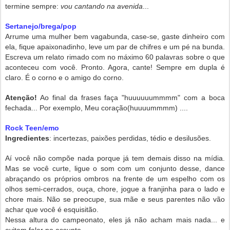
termine sempre:
vou cantando na avenida
...
Sertanejo/brega/pop
Arrume uma mulher bem vagabunda, case-se, gaste dinheiro com
ela, fique apaixonadinho, leve um par de chifres e um pé na bunda.
Escreva um relato rimado com no máximo 60 palavras sobre o que
aconteceu com você. Pronto. Agora, cante! Sempre em dupla é
claro. É o corno e o amigo do corno.
Atenção!
Ao final da frases faça "huuuuuummmm" com a boca
fechada... Por exemplo, Meu coração(huuuummmm) ....
Rock Teen/emo
Ingredientes
: incertezas, paixões perdidas, tédio e desilusões.
Aí você não compõe nada porque já tem demais disso na mídia.
Mas se você curte, ligue o som com um conjunto desse, dance
abraçando os próprios ombros na frente de um espelho com os
olhos semi-cerrados, ouça, chore, jogue a franjinha para o lado e
chore mais. Não se preocupe, sua mãe e seus parentes não vão
achar que você é esquisitão.
Nessa altura do campeonato, eles já não acham mais nada... e