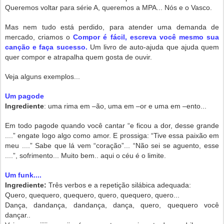
Queremos voltar para série A, queremos a MPA... Nós e o Vasco.
Mas nem tudo está perdido, para atender uma demanda de
mercado, criamos o
Compor é fácil, escreva você mesmo sua
canção e faça sucesso.
Um livro de auto-ajuda que ajuda quem
quer compor e atrapalha quem gosta de ouvir.
Veja alguns exemplos...
Um pagode
Ingrediente
: uma rima em –ão, uma em –or e uma em –ento...
Em todo pagode quando você cantar “e ficou a dor, desse grande
....” engate logo algo como amor. E prossiga: “Tive essa paixão em
meu ....” Sabe que lá vem “coração”... “Não sei se aguento, esse
....”, sofrimento... Muito bem.. aqui o céu é o limite.
Um funk....
Ingrediente:
Três verbos e a repetição silábica adequada:
Quero, quequero, quequero, quero, quequero, quero...
Dança, dandança, dandança, dança, quero, quequero você
dançar..