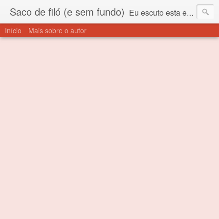
Saco de filó (e sem fundo)
Eu escuto esta expressão "saco de filó" desde criança. Para quem não sabe, filó é um tecido todo furadinho e permite que um saco feito com ele, mesmo que muito exposto ao ar soprado para dentro, nunca vai se encher. Aí está o propósito deste nome... Para viver em sociedade tem que ter saco de filó.
Início
Mais sobre o autor