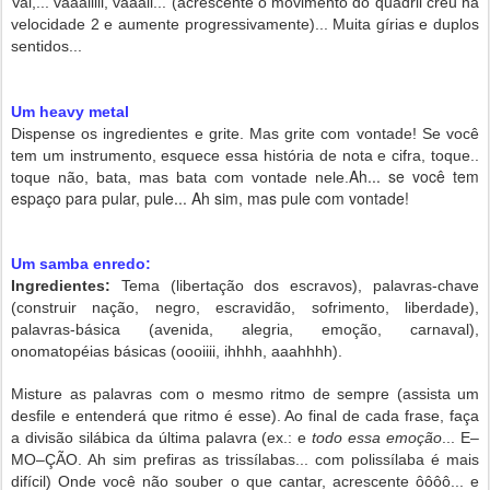
Vai,... vaaaiiiii, vaaaii... (acrescente o movimento do quadril creu na
velocidade 2 e aumente progressivamente)... Muita gírias e duplos
sentidos...
Um heavy metal
Dispense os ingredientes e grite. Mas grite com vontade! Se você
tem um instrumento, esquece essa história de nota e cifra, toque..
Ah... se você tem
toque não, bata, mas bata com vontade nele.
espaço para pular, pule... Ah sim, mas pule com vontade!
Um samba enredo:
Ingredientes:
Tema (libertação dos escravos), palavras-chave
(construir nação, negro, escravidão, sofrimento, liberdade),
palavras-básica (avenida, alegria, emoção, carnaval),
onomatopéias básicas (oooiiii, ihhhh, aaahhhh).
Misture as palavras com o mesmo ritmo de sempre (assista um
desfile e entenderá que ritmo é esse). Ao final de cada frase, faça
a divisão silábica da última palavra (ex.: e
todo essa emoção
... E–
MO–ÇÃO. Ah sim prefiras as trissílabas... com polissílaba é mais
difícil) Onde você não souber o que cantar, acrescente ôôôô... e