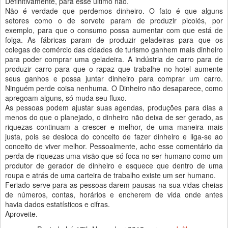
Definitivamente, para esse último não.
Não é verdade que perdemos dinheiro. O fato é que alguns
setores como o de sorvete param de produzir picolés, por
exemplo, para que o consumo possa aumentar com que está de
folga. As fábricas param de produzir geladeiras para que os
colegas de comércio das cidades de turismo ganhem mais dinheiro
para poder comprar uma geladeira. A indústria de carro para de
produzir carro para que o rapaz que trabalhe no hotel aumente
seus ganhos e possa juntar dinheiro para comprar um carro.
Ninguém perde coisa nenhuma. O Dinheiro não desaparece, como
apregoam alguns, só muda seu fluxo.
As pessoas podem ajustar suas agendas, produções para dias a
menos do que o planejado, o dinheiro não deixa de ser gerado, as
riquezas continuam a crescer e melhor, de uma maneira mais
justa, pois se desloca do conceito de fazer dinheiro e liga-se ao
conceito de viver melhor. Pessoalmente, acho esse comentário da
perda de riquezas uma visão que só foca no ser humano como um
produtor de gerador de dinheiro e esquece que dentro de uma
roupa e atrás de uma carteira de trabalho existe um ser humano.
Feriado serve para as pessoas darem pausas na sua vidas cheias
de números, contas, horários e encherem de vida onde antes
havia dados estatísticos e cifras.
Aproveite.