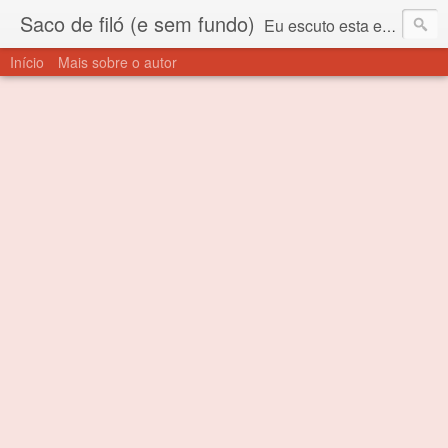
Saco de filó (e sem fundo)
Eu escuto esta expressão "saco de filó" desde criança. Para quem não sabe, filó é um tecido todo furadinho e permite que um saco feito com ele, mesmo que muito exposto ao ar soprado para dentro, nunca vai se encher. Aí está o propósito deste nome... Para viver em sociedade tem que ter saco de filó.
Início
Mais sobre o autor