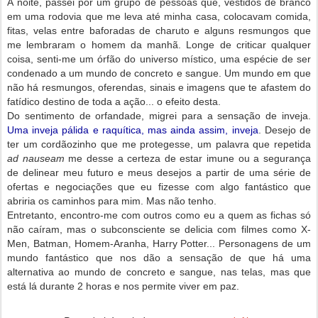
À noite, passei por um grupo de pessoas que, vestidos de branco
em uma rodovia que me leva até minha casa, colocavam comida,
fitas, velas entre baforadas de charuto e alguns resmungos que
me lembraram o homem da manhã. Longe de criticar qualquer
coisa, senti-me um órfão do universo místico, uma espécie de ser
condenado a um mundo de concreto e sangue. Um mundo em que
não há resmungos, oferendas, sinais e imagens que te afastem do
fatídico destino de toda a ação... o efeito desta.
Do sentimento de orfandade, migrei para a sensação de inveja.
Uma inveja pálida e raquítica, mas ainda assim, inveja
. Desejo de
ter um cordãozinho que me protegesse, um palavra que repetida
ad nauseam
me desse a certeza de estar imune ou a segurança
de delinear meu futuro e meus desejos a partir de uma série de
ofertas e negociações que eu fizesse com algo fantástico que
abriria os caminhos para mim. Mas não tenho.
Entretanto, encontro-me com outros como eu a quem as fichas só
não caíram, mas o subconsciente se delicia com filmes como X-
Men, Batman, Homem-Aranha, Harry Potter... Personagens de um
mundo fantástico que nos dão a sensação de que há uma
alternativa ao mundo de concreto e sangue, nas telas, mas que
está lá durante 2 horas e nos permite viver em paz.