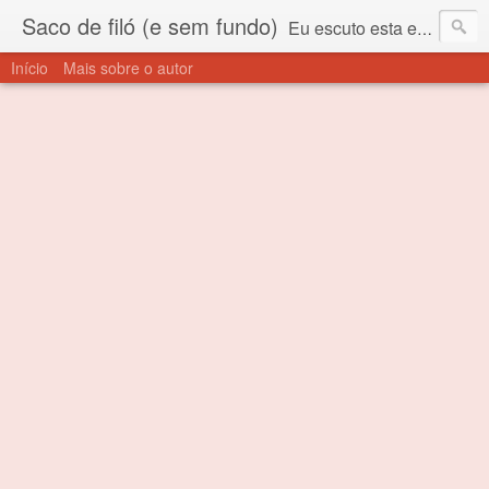
Saco de filó (e sem fundo)
Eu escuto esta expressão "saco de filó" desde criança. Para quem não sabe, filó é um tecido todo furadinho e permite que um saco feito com ele, mesmo que muito exposto ao ar soprado para dentro, nunca vai se encher. Aí está o propósito deste nome... Para viver em sociedade tem que ter saco de filó.
Início
Mais sobre o autor