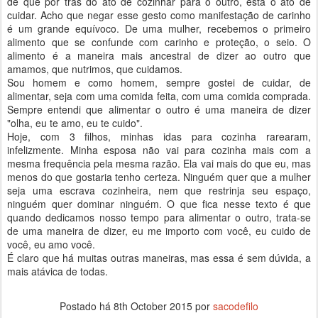
de que por trás do ato de cozinhar para o outro, está o ato de
cuidar. Acho que negar esse gesto como manifestação de carinho
é um grande equívoco. De uma mulher, recebemos o primeiro
alimento que se confunde com carinho e proteção, o seio. O
alimento é a maneira mais ancestral de dizer ao outro que
amamos, que nutrimos, que cuidamos.
Sou homem e como homem, sempre gostei de cuidar, de
alimentar, seja com uma comida feita, com uma comida comprada.
Sempre entendi que alimentar o outro é uma maneira de dizer
"olha, eu te amo, eu te cuido".
Hoje, com 3 filhos, minhas idas para cozinha rarearam,
infelizmente. Minha esposa não vai para cozinha mais com a
mesma frequência pela mesma razão. Ela vai mais do que eu, mas
menos do que gostaria tenho certeza. Ninguém quer que a mulher
seja uma escrava cozinheira, nem que restrinja seu espaço,
ninguém quer dominar ninguém. O que fica nesse texto é que
quando dedicamos nosso tempo para alimentar o outro, trata-se
de uma maneira de dizer, eu me importo com você, eu cuido de
você, eu amo você.
É claro que há muitas outras maneiras, mas essa é sem dúvida, a
mais atávica de todas.
Postado há
8th October 2015
por
sacodefilo