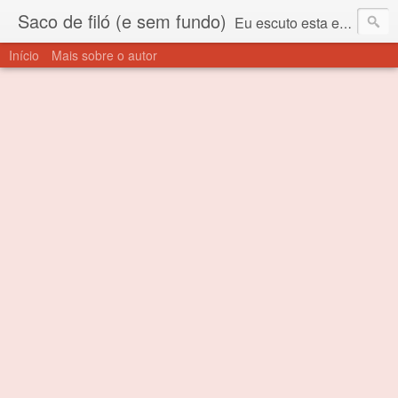
Saco de filó (e sem fundo)
Eu escuto esta expressão "saco de filó" desde criança. Para quem não sabe, filó é um tecido todo furadinho e permite que um saco feito com ele, mesmo que muito exposto ao ar soprado para dentro, nunca vai se encher. Aí está o propósito deste nome... Para viver em sociedade tem que ter saco de filó.
Início
Mais sobre o autor