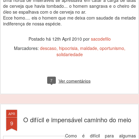
uma horda de miseráveis se apressava em catar a carga de latas
de cerveja que havia tombado... o homem sangrava e o cheiro de
óleo se espalhava com o de cerveja no ar.
Ecce homo.... eis o homem que me deixa com saudade da metade
indiferença de nossa espécie.
Postado há
12th April 2010
por
sacodefilo
Marcadores:
descaso
hipocrisia
maldade
oportunismo
solidariedade
7
Ver comentários
APR
O difícil e impensável caminho do meio
9
Como é difícil para algumas