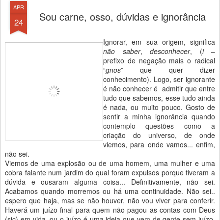
APR
Sou carne, osso, dúvidas e ignorância
24
Ignorar, em sua origem, significa
não saber
,
desconhecer
, (
i
–
prefixo de negação mais o radical
“
gnos
” que quer dizer
conhecimento). Logo, ser ignorante
é não conhecer é admitir que entre
tudo que sabemos, esse tudo ainda
é nada, ou muito pouco. Gosto de
sentir a minha ignorância quando
contemplo questões como a
criação do universo, de onde
viemos, para onde vamos... enfim,
não sei.
Viemos de uma explosão ou de uma homem, uma mulher e uma
cobra falante num jardim do qual foram expulsos porque tiveram a
dúvida e ousaram alguma coisa... Definitivamente, não sei.
Acabamos quando morremos ou há uma continuidade. Não sei..
espero que haja, mas se não houver, não vou viver para conferir.
Haverá um juízo final para quem não pagou as contas com Deus
(sic) em vida, ou o juízo é uma ideia que vem de gente sem juízo,