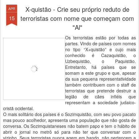
X-quistão - Crie seu próprio reduto de
APR
terroristas com nome que começam com
15
"Al"
Os terroristas estão por todas as
partes. Vindo de países com nomes
no tipo “X+quistão” e cujo mais
conhecido é Cazaquistão, o
Uzbequistão, o Paquistão.
Entretanto, há países que se
somam a este grupo e que, apesar
da sua pequena representatividade
também contribuem com o staff de
terroristas que pretende destruir a
legião de cães infiéis que
representam a sociedade judaico-
cristã ocidental.
O mais solitário dos países é o Sozimquistão, com seu povo pacato
mas pouco acolhedor, apresenta uma população que não gosta de
conversa. Os Sozimquistaneses não batem papo e tem o hábito de
abrir o jornal no metrô só para não ter que conversar com o
vizinho. Seus terroristas nunca agem em bando, não pertencem a