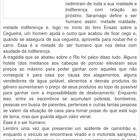
redimiram de toda a sua maldade e
indiferença com relação ao
próximo. Saramago define o ser
humano assim: metade maldade,
metade indiferença e, logo no início do livro Ensaio sobre a
Cegueira, um homem ajuda o outro que acabou de ficar cego e,
quando se assegura de sua cegueira, aproveita para roubar-lhe o
carro. Essa é a metade do ser humano que nos deixa com
saudade da indiferença.
A tragédia que se abateu sobre o Rio foi palco disso tudo. Alguns
hotéis (dos medianos aos cabeças de porcos) elevaram seus
preços ao máximo para poder ganhar com aqueles que não
conseguia ir para casa por causa dos alagamentos, alguns
vendedores de água potável, alimentos e demais produtos do
gênero aumentaram o preço de seus produtos ao topo do possível
para ganhar com a impossibilidade de deslocamento. Enquanto
isso, entre os escombros se acumulam policiais, bombeiros,
pessoas em busca de parentes, pertences e outras tantas pessoas
se valem da situação de caos para tomar posse do que está sujo
de lama, mas que guarda algum valor venal.
Esse é o ser humano.
Lembro uma vez que presenciei um acidente de caminhão e,
enquanto o veículo se encontrava virado e o motorista sangrava,