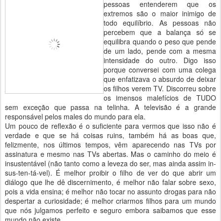
pessoas entenderem que os
extremos são o maior inimigo de
todo equilíbrio. As pessoas não
percebem que a balança só se
equilibra quando o peso que pende
de um lado, pende com a mesma
intensidade do outro. Digo isso
porque conversei com uma colega
que enfatizava o absurdo de deixar
os filhos verem TV. Discorreu sobre
os imensos malefícios de TUDO
sem exceção que passa na telinha. A televisão é a grande
responsável pelos males do mundo para ela.
Um pouco de reflexão é o suficiente para vermos que isso não é
verdade e que se há coisas ruins, também há as boas que,
felizmente, nos últimos tempos, vêm aparecendo nas TVs por
assinatura e mesmo nas TVs abertas. Mas o caminho do meio é
insustentável (não tanto como a leveza do ser, mas ainda assim in-
sus-ten-tá-vel). É melhor proibir o filho de ver do que abrir um
diálogo que lhe dê discernimento, é melhor não falar sobre sexo,
pois a vida ensina; é melhor não tocar no assunto drogas para não
despertar a curiosidade; é melhor criarmos filhos para um mundo
que nós julgamos perfeito e seguro embora saibamos que esse
mundo não existe.