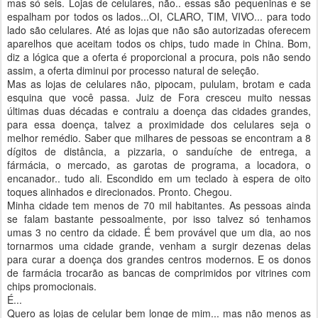
mas só seis. Lojas de celulares, não.. essas são pequeninas e se
espalham por todos os lados...OI, CLARO, TIM, VIVO... para todo
lado são celulares. Até as lojas que não são autorizadas oferecem
aparelhos que aceitam todos os chips, tudo made in China. Bom,
diz a lógica que a oferta é proporcional a procura, pois não sendo
assim, a oferta diminui por processo natural de seleção.
Mas as lojas de celulares não, pipocam, pululam, brotam e cada
esquina que você passa. Juiz de Fora cresceu muito nessas
últimas duas décadas e contraiu a doença das cidades grandes,
para essa doença, talvez a proximidade dos celulares seja o
melhor remédio. Saber que milhares de pessoas se encontram a 8
dígitos de distância, a pizzaria, o sanduíche de entrega, a
fármácia, o mercado, as garotas de programa, a locadora, o
encanador.. tudo ali. Escondido em um teclado à espera de oito
toques alinhados e direcionados. Pronto. Chegou.
Minha cidade tem menos de 70 mil habitantes. As pessoas ainda
se falam bastante pessoalmente, por isso talvez só tenhamos
umas 3 no centro da cidade. É bem provável que um dia, ao nos
tornarmos uma cidade grande, venham a surgir dezenas delas
para curar a doença dos grandes centros modernos. E os donos
de farmácia trocarão as bancas de comprimidos por vitrines com
chips promocionais.
É...
Quero as lojas de celular bem longe de mim... mas não menos as