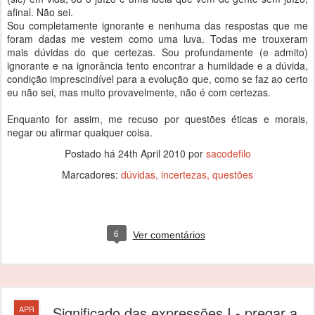
afinal. Não sei.
Sou completamente ignorante e nenhuma das respostas que me
foram dadas me vestem como uma luva. Todas me trouxeram
mais dúvidas do que certezas. Sou profundamente (e admito)
ignorante e na ignorância tento encontrar a humildade e a dúvida,
condição imprescindível para a evolução que, como se faz ao certo
eu não sei, mas muito provavelmente, não é com certezas.
Enquanto for assim, me recuso por questões éticas e morais,
negar ou afirmar qualquer coisa.
Postado há
24th April 2010
por
sacodefilo
Marcadores:
dúvidas
incertezas
questões
6
Ver comentários
Significado das expressões I - pregar a
APR