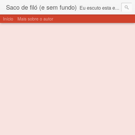
Saco de filó (e sem fundo)
Eu escuto esta expressão "saco de filó" desde criança. Para quem não sabe, filó é um tecido todo furadinho e permite que um saco feito com ele, mesmo que muito exposto ao ar soprado para dentro, nunca vai se encher. Aí está o propósito deste nome... Para viver em sociedade tem que ter saco de filó.
Início
Mais sobre o autor