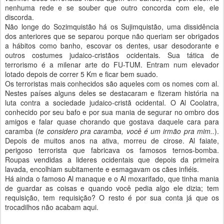
nenhuma rede e se souber que outro concorda com ele, ele
discorda.
Não longe do Sozimquistão há os Sujimquistão, uma dissidência
dos anteriores que se separou porque não queriam ser obrigados
a hábitos como banho, escovar os dentes, usar desodorante e
outros costumes judaico-cristãos ocidentais. Sua tática de
terrorismo é a milenar arte do FU-TUM. Entram num elevador
lotado depois de correr 5 Km e ficar bem suado.
Os terroristas mais conhecidos são aqueles com os nomes com al.
Nestes países alguns deles se destacaram e fizeram história na
luta contra a sociedade judaico-cristã ocidental. O Al Coolatra,
conhecido por seu bafo e por sua mania de segurar no ombro dos
amigos e falar quase chorando que gostava daquele cara para
caramba (
te considero pra caramba, você é um irmão pra mim..
).
Depois de muitos anos na ativa, morreu de cirose. Al faiate,
perigoso terrorista que fabricava os famosos ternos-bomba.
Roupas vendidas a lideres ocidentais que depois da primeira
lavada, encolhiam subitamente e esmagavam os cães infiéis.
Há ainda o famoso Al manaque e o Al moxarifado, que tinha mania
de guardar as coisas e quando você pedia algo ele dizia; tem
requisição, tem requisição? O resto é por sua conta já que os
trocadilhos não acabam aqui.