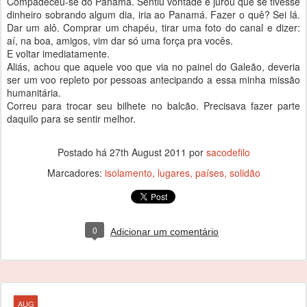
Compadeceu-se do Panamá. Sentiu vontade e jurou que se tivesse
dinheiro sobrando algum dia, iria ao Panamá. Fazer o quê? Sei lá.
Dar um alô. Comprar um chapéu, tirar uma foto do canal e dizer:
aí, na boa, amigos, vim dar só uma força pra vocês.
E voltar imediatamente.
Aliás, achou que aquele voo que via no painel do Galeão, deveria
ser um voo repleto por pessoas antecipando a essa minha missão
humanitária.
Correu para trocar seu bilhete no balcão. Precisava fazer parte
daquilo para se sentir melhor.
Postado há
27th August 2011
por
sacodefilo
Marcadores:
isolamento
lugares
países
solidão
0
Adicionar um comentário
AUG