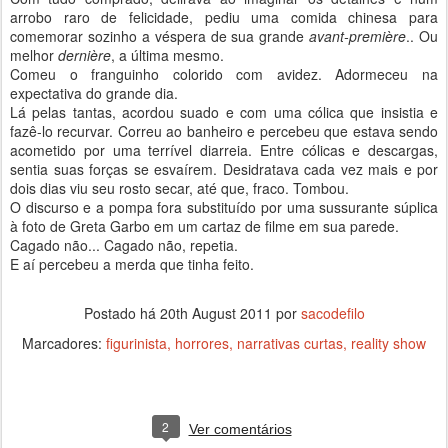
arrobo raro de felicidade, pediu uma comida chinesa para
comemorar sozinho a véspera de sua grande
avant-première
.. Ou
melhor
dernière
, a última mesmo.
Comeu o franguinho colorido com avidez. Adormeceu na
expectativa do grande dia.
Lá pelas tantas, acordou suado e com uma cólica que insistia e
fazê-lo recurvar. Correu ao banheiro e percebeu que estava sendo
acometido por uma terrível diarreia. Entre cólicas e descargas,
sentia suas forças se esvaírem. Desidratava cada vez mais e por
dois dias viu seu rosto secar, até que, fraco. Tombou.
O discurso e a pompa fora substituído por uma sussurante súplica
à foto de Greta Garbo em um cartaz de filme em sua parede.
Cagado não... Cagado não, repetia.
E aí percebeu a merda que tinha feito.
Postado há
20th August 2011
por
sacodefilo
Marcadores:
figurinista
horrores
narrativas curtas
reality show
2
Ver comentários