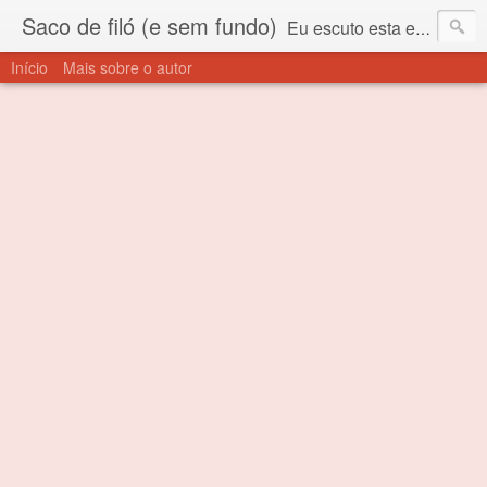
Saco de filó (e sem fundo)
Eu escuto esta expressão "saco de filó" desde criança. Para quem não sabe, filó é um tecido todo furadinho e permite que um saco feito com ele, mesmo que muito exposto ao ar soprado para dentro, nunca vai se encher. Aí está o propósito deste nome... Para viver em sociedade tem que ter saco de filó.
Início
Mais sobre o autor