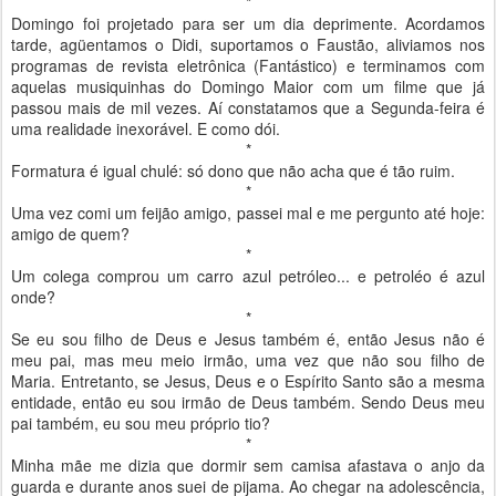
*
Domingo foi projetado para ser um dia deprimente. Acordamos
tarde, agüentamos o Didi, suportamos o Faustão, aliviamos nos
programas de revista eletrônica (Fantástico) e terminamos com
aquelas musiquinhas do Domingo Maior com um filme que já
passou mais de mil vezes. Aí constatamos que a Segunda-feira é
uma realidade inexorável. E como dói.
*
Formatura é igual chulé: só dono que não acha que é tão ruim.
*
Uma vez comi um feijão amigo, passei mal e me pergunto até hoje:
amigo de quem?
*
Um colega comprou um carro azul petróleo... e petroléo é azul
onde?
*
Se eu sou filho de Deus e Jesus também é, então Jesus não é
meu pai, mas meu meio irmão, uma vez que não sou filho de
Maria. Entretanto, se Jesus, Deus e o Espírito Santo são a mesma
entidade, então eu sou irmão de Deus também. Sendo Deus meu
pai também, eu sou meu próprio tio?
*
Minha mãe me dizia que dormir sem camisa afastava o anjo da
guarda e durante anos suei de pijama. Ao chegar na adolescência,