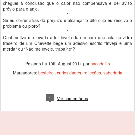
cheguei à conclusão que o calor não compensava e dei aviso
prévio para o anjo.
*
Se eu correr atrás do prejuízo e alcançar o dito cujo eu resolvo o
problema ou pioro?
*
Qual motivo me levaria a ter inveja de um cara que cola no vidro
traseiro de um Chevette bege um adesivo escrito "Inveja é uma
merda" ou "Não me inveje, trabalhe"?
Postado há
10th August 2011
por
sacodefilo
Marcadores:
besteirol
curiosidades
reflexões
sabedoria
1
Ver comentários