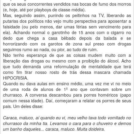
que os seus concorrentes vendidos nas bocas de fumo dos morros
(e, hoje, até por playboys de classe média).
Mas, seguindo assim, punindo os peitinhos na TV, liberando as
putarias dos políticos não vejo muito perspectiva para aposentar a
falsidade (ou pelo menos, dar umas férias sem vencimento para
ela). Achando normal o garotinho de 15 anos com o cigarro no
dedo que chega a casa bêbado depois da balada e se
horrorizando com os garotos de zona sul preso com drogas
seguimos rumo ao nada, ou pior, ao tudo de ruim.
Não tenho esperança de que as coisas mudem muito com a
liberação das drogas ou mesmo com a proibição do álcool. Acho
que tudo demanda uma reformulação de mentalidade que terá
como fim tirar nosso rosto de trás dessa mascara chamada
HIPOCRISIA.
Quando eu dava aulas em ensino médio, uma vez me vi no meio
de uma roda de alunos de 1º ano que contavam sobre um
churrasco. A conversa descambou para porres homéricos (papo
comum nessa idade). Daí, começaram a relatar os porres de seus
pais. Um deles disse:
Caraca, maluco, aí quando eu vi, meu velho tava todo vomitado no
churrasco da minha tia. Levamos o cara para o chuveiro e demos
um banho daqueles... caraca, maluco. Muita doideira.