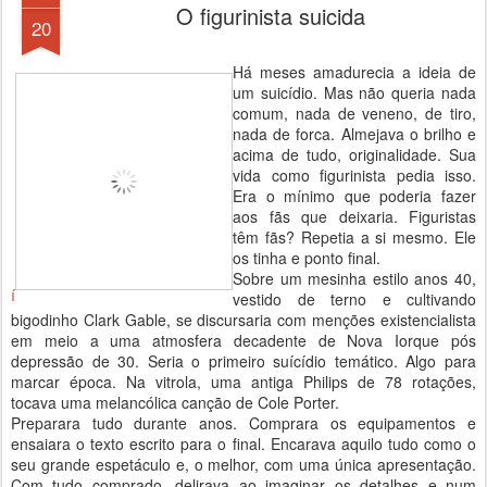
O figurinista suicida
20
Há meses amadurecia a ideia de
um suicídio. Mas não queria nada
comum, nada de veneno, de tiro,
nada de forca. Almejava o brilho e
acima de tudo, originalidade. Sua
vida como figurinista pedia isso.
Era o mínimo que poderia fazer
aos fãs que deixaria. Figuristas
têm fãs? Repetia a si mesmo. Ele
os tinha e ponto final.
Sobre um mesinha estilo anos 40,
í
vestido de terno e cultivando
bigodinho Clark Gable, se discursaria com menções existencialista
em meio a uma atmosfera decadente de Nova Iorque pós
depressão de 30. Seria o primeiro suícídio temático. Algo para
marcar época. Na vitrola, uma antiga Philips de 78 rotações,
tocava uma melancólica canção de Cole Porter.
Preparara tudo durante anos. Comprara os equipamentos e
ensaiara o texto escrito para o final. Encarava aquilo tudo como o
seu grande espetáculo e, o melhor, com uma única apresentação.
Com tudo comprado, delirava ao imaginar os detalhes e num