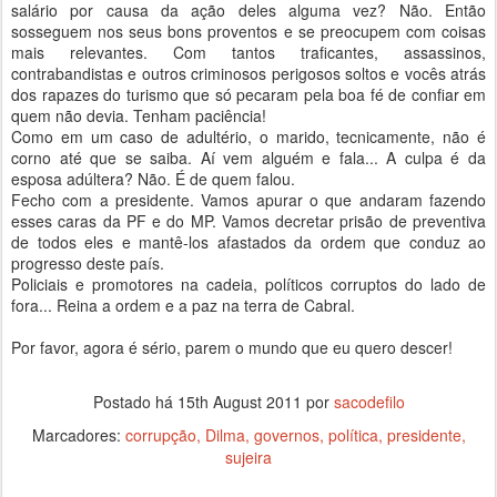
salário por causa da ação deles alguma vez? Não. Então
sosseguem nos seus bons proventos e se preocupem com coisas
mais relevantes. Com tantos traficantes, assassinos,
contrabandistas e outros criminosos perigosos soltos e vocês atrás
dos rapazes do turismo que só pecaram pela boa fé de confiar em
quem não devia. Tenham paciência!
Como em um caso de adultério, o marido, tecnicamente, não é
corno até que se saiba. Aí vem alguém e fala... A culpa é da
esposa adúltera? Não. É de quem falou.
Fecho com a presidente. Vamos apurar o que andaram fazendo
esses caras da PF e do MP. Vamos decretar prisão de preventiva
de todos eles e mantê-los afastados da ordem que conduz ao
progresso deste país.
Policiais e promotores na cadeia, políticos corruptos do lado de
fora... Reina a ordem e a paz na terra de Cabral.
Por favor, agora é sério, parem o mundo que eu quero descer!
Postado há
15th August 2011
por
sacodefilo
Marcadores:
corrupção
Dilma
governos
política
presidente
sujeira