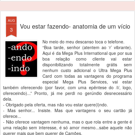
AUG
Vou estar fazendo- anatomia de um vício
3
No meio do meu descanso toca o telefone.
“Boa tarde, senhor (atentem ao ‘r’ vibrante).
Aqui é da Mega Plus International que por sua
boa relação como cliente vai estar
disponibilizando totalmente grátis sem
nenhum custo adicional o Ultra Mega Plus
Card com todas as vantagens do programa
especial Mega Plus Services, vai estar
também oferecendo (por favor, com uma epêntese do /i/, logo,
ofereceindo)...” Pronto, já me perdi no gerúndio desnecessário
dela.
- Obrigado pela oferta, mas não vou estar quere(i)ndo.
- Mas senhor... Insiste. Mas que vantagens o seu cartão já
oferece...
- Não oferece vantagem nenhuma, mas o que rola entre a gente é
uma relação sem interesse, é só amor mesmo...sabe aquele não
querer mais que bem querer de Camões.