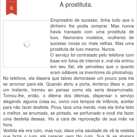
A prostituta.
6
Empresário de sucesso, tinha tudo que o
dinheiro lhe podia comprar. Mas nunca
havia transado com uma prostituta de
luxo. Namorara modelos, mulheres de
sucesso novas ou mais velhas. Mas uma
prostituta de luxo mesmo. Nunca.
O serviço foi contratado pelo telefone com
base em fotos de internet e, mal ela entrou
em seu flat, ele percebeu que o quanto
eram odiáveis os inventores do photoshop.
No telefone, ela dissera que talvez demorasse um pouco pois iria
se arrumar para ele. Quando abriu a porta, lembrou disso e, por
um instante, tremeu ao pensar como ela seria desarrumada.
Tomou-lhe, então, o dilema dos dilemas, dispensar o serviço
alegando alguma coisa ou, como nos tempos de infância, aceitar
para não fazer desfeita. Poxa, tava uma merda, mas ela tinha feito
o melhor, se arrumado, se pintado, se perfumado e você iria fazer
uma desfeita dessas. Viu a cara de reprovação de sua mãe na
hora.
Vestida ela era ruim, mas nua, dava uma saudade de vê-la vestida
que fazia o ruim até parecer nem tão ruim. Sua fé se abalara