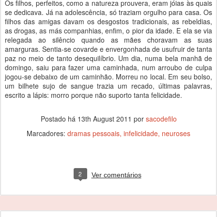
Os filhos, perfeitos, como a natureza prouvera, eram jóias às quais
se dedicava. Já na adolescência, só traziam orgulho para casa. Os
filhos das amigas davam os desgostos tradicionais, as rebeldias,
as drogas, as más companhias, enfim, o pior da idade. E ela se via
relegada ao silêncio quando as mães choravam as suas
amarguras. Sentia-se covarde e envergonhada de usufruir de tanta
paz no meio de tanto desequilíbrio. Um dia, numa bela manhã de
domingo, saiu para fazer uma caminhada, num arroubo de culpa
jogou-se debaixo de um caminhão. Morreu no local. Em seu bolso,
um bilhete sujo de sangue trazia um recado, últimas palavras,
escrito a lápis: morro porque não suporto tanta felicidade.
Postado há
13th August 2011
por
sacodefilo
Marcadores:
dramas pessoais
infelicidade
neuroses
2
Ver comentários