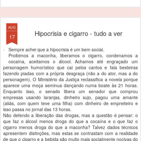
AUG
Hipocrisia e cigarro - tudo a ver
17
Sempre achei que a hipocrisia é um bem social.
Proibimos a maconha, liberamos o cigarro, condenamos a
cocaína, aceitamos o álcool. Achamos até engraçado um
personagem humorístico que cai pelos cantos e fala besteiras
fazendo piadas com a própria desgraça (não a do ator, mas a do
personagem). O Ministério da Justiça reclassifica a novela porque
aparece uma moça seminua dançando numa boate às 21 horas.
Enquanto isso, o senado libera um senador que comprou
empresas usando laranjas, dinheiro sujo, pagou uma amante
(aliás, com quem teve uma filha) com dinheiro de empreiteiro e
isso passa no jornal das 13 horas.
Não defendo a liberação das drogas, mas a questão é pensar: o
que faz o álcool menos droga do que a cocaína e o que faz o
cigarro menos droga do que a maconha? Talvez dados técnicos
apresentem distinções, mas estas se contrastam com a realidade
de que o cigarro e a bebida são muito mais socialmente nocivas do