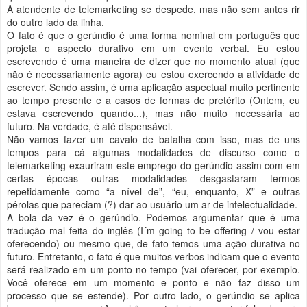
A atendente de telemarketing se despede, mas não sem antes rir
do outro lado da linha.
O fato é que o gerúndio é uma forma nominal em português que
projeta o aspecto durativo em um evento verbal. Eu estou
escrevendo é uma maneira de dizer que no momento atual (que
não é necessariamente agora) eu estou exercendo a atividade de
escrever. Sendo assim, é uma aplicação aspectual muito pertinente
ao tempo presente e a casos de formas de pretérito (Ontem, eu
estava escrevendo quando...), mas não muito necessária ao
futuro. Na verdade, é até dispensável.
Não vamos fazer um cavalo de batalha com isso, mas de uns
tempos para cá algumas modalidades de discurso como o
telemarketing exauriram este emprego do gerúndio assim com em
certas épocas outras modalidades desgastaram termos
repetidamente como “a nível de”, “eu, enquanto, X” e outras
pérolas que pareciam (?) dar ao usuário um ar de intelectualidade.
A bola da vez é o gerúndio. Podemos argumentar que é uma
tradução mal feita do inglês (I´m going to be offering / vou estar
oferecendo) ou mesmo que, de fato temos uma ação durativa no
futuro. Entretanto, o fato é que muitos verbos indicam que o evento
será realizado em um ponto no tempo (vai oferecer, por exemplo.
Você oferece em um momento e ponto e não faz disso um
processo que se estende). Por outro lado, o gerúndio se aplica