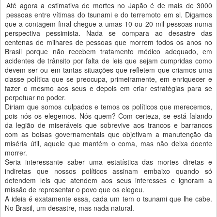
Até agora a estimativa de mortes no Japão é de mais de 3000
pessoas entre vítimas do tsunami e do terremoto em si. Digamos
que a contagem final chegue a umas 10 ou 20 mil pessoas numa
perspectiva pessimista. Nada se compara ao desastre das
centenas de milhares de pessoas que morrem todos os anos no
Brasil porque não recebem tratamento médico adequado, em
acidentes de trânsito por falta de leis que sejam cumpridas como
devem ser ou em tantas situações que refletem que criamos uma
classe política que se preocupa, primeiramente, em enriquecer e
fazer o mesmo aos seus e depois em criar estratégias para se
perpetuar no poder.
Diriam que somos culpados e temos os políticos que merecemos,
pois nós os elegemos. Nós quem? Com certeza, se está falando
da legião de miseráveis que sobrevive aos trancos e barrancos
com as bolsas governamentais que objetivam a manutenção da
miséria útil, aquele que mantém o coma, mas não deixa doente
morrer.
Seria interessante saber uma estatística das mortes diretas e
indiretas que nossos políticos assinam embaixo quando só
defendem leis que atendem aos seus interesses e ignoram a
missão de representar o povo que os elegeu.
A ideia é exatamente essa, cada um tem o tsunami que lhe cabe.
No Brasil, um desastre, mas nada natural.