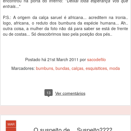
encontrou na porta do inferno: "
Deixai toda esperança vós que
entrais
..."
P.S.: A origem da calça saruel é africana... acreditem na ironia..
logo, africana, o reduto dos bumbuns da espécie humana... Ah..
outra coisa, a mulher da foto não dá para saber se está de frente
ou de costas... Só descobrimos isso pela posição dos pés..
Postado há
21st March 2011
por
sacodefilo
Marcadores:
bumbuns
bundas
calças
esquisitices
moda
13
Ver comentários
MAR
O suspeito de... Suspeito????