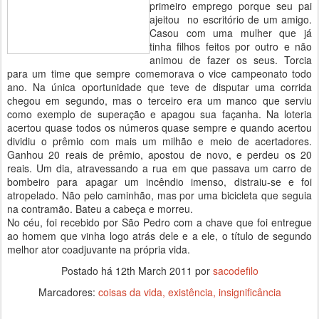
primeiro emprego porque seu pai
ajeitou no escritório de um amigo.
Casou com uma mulher que já
tinha filhos feitos por outro e não
animou de fazer os seus. Torcia
para um time que sempre comemorava o vice campeonato todo
ano. Na única oportunidade que teve de disputar uma corrida
chegou em segundo, mas o terceiro era um manco que serviu
como exemplo de superação e apagou sua façanha. Na loteria
acertou quase todos os números quase sempre e quando acertou
dividiu o prêmio com mais um milhão e meio de acertadores.
Ganhou 20 reais de prêmio, apostou de novo, e perdeu os 20
reais. Um dia, atravessando a rua em que passava um carro de
bombeiro para apagar um incêndio imenso, distraiu-se e foi
atropelado. Não pelo caminhão, mas por uma bicicleta que seguia
na contramão. Bateu a cabeça e morreu.
No céu, foi recebido por São Pedro com a chave que foi entregue
ao homem que vinha logo atrás dele e a ele, o título de segundo
melhor ator coadjuvante na própria vida.
Postado há
12th March 2011
por
sacodefilo
Marcadores:
coisas da vida
existência
insignificância