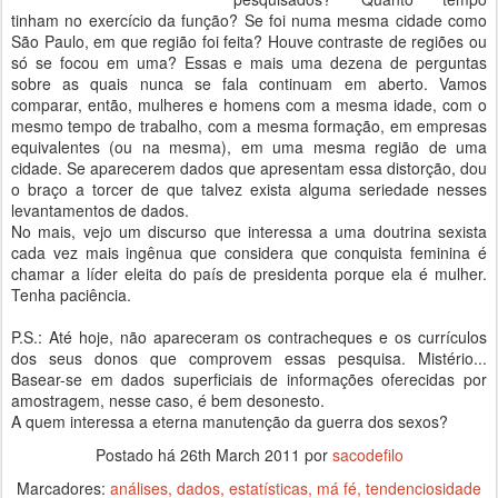
tinham no exercício da função? Se foi numa mesma cidade como
São Paulo, em que região foi feita? Houve contraste de regiões ou
só se focou em uma? Essas e mais uma dezena de perguntas
sobre as quais nunca se fala continuam em aberto. Vamos
comparar, então, mulheres e homens com a mesma idade, com o
mesmo tempo de trabalho, com a mesma formação, em empresas
equivalentes (ou na mesma), em uma mesma região de uma
cidade. Se aparecerem dados que apresentam essa distorção, dou
o braço a torcer de que talvez exista alguma seriedade nesses
levantamentos de dados.
No mais, vejo um discurso que interessa a uma doutrina sexista
cada vez mais ingênua que considera que conquista feminina é
chamar a líder eleita do país de presidenta porque ela é mulher.
Tenha paciência.
P.S.: Até hoje, não apareceram os contracheques e os currículos
dos seus donos que comprovem essas pesquisa. Mistério...
Basear-se em dados superficiais de informações oferecidas por
amostragem, nesse caso, é bem desonesto.
A quem interessa a eterna manutenção da guerra dos sexos?
Postado há
26th March 2011
por
sacodefilo
Marcadores:
análises
dados
estatísticas
má fé
tendenciosidade