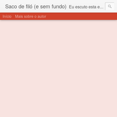
Saco de filó (e sem fundo)
Eu escuto esta expressão "saco de filó" desde criança. Para quem não sabe, filó é um tecido todo furadinho e permite que um saco feito com ele, mesmo que muito exposto ao ar soprado para dentro, nunca vai se encher. Aí está o propósito deste nome... Para viver em sociedade tem que ter saco de filó.
Início
Mais sobre o autor