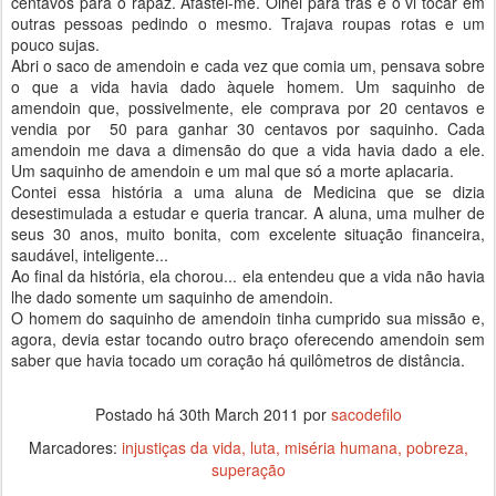
centavos para o rapaz. Afastei-me. Olhei para trás e o vi tocar em
outras pessoas pedindo o mesmo. Trajava roupas rotas e um
pouco sujas.
Abri o saco de amendoin e cada vez que comia um, pensava sobre
o que a vida havia dado àquele homem. Um saquinho de
amendoin que, possivelmente, ele comprava por 20 centavos e
vendia por 50 para ganhar 30 centavos por saquinho. Cada
amendoin me dava a dimensão do que a vida havia dado a ele.
Um saquinho de amendoin e um mal que só a morte aplacaria.
Contei essa história a uma aluna de Medicina que se dizia
desestimulada a estudar e queria trancar. A aluna, uma mulher de
seus 30 anos, muito bonita, com excelente situação financeira,
saudável, inteligente...
Ao final da história, ela chorou... ela entendeu que a vida não havia
lhe dado somente um saquinho de amendoin.
O homem do saquinho de amendoin tinha cumprido sua missão e,
agora, devia estar tocando outro braço oferecendo amendoin sem
saber que havia tocado um coração há quilômetros de distância.
Postado há
30th March 2011
por
sacodefilo
Marcadores:
injustiças da vida
luta
miséria humana
pobreza
superação