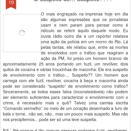
19
O mais engraçado na imprensa hoje em dia
são algumas expressões que os jornalistas
usam e nem param para pensar como é
ridículo se referir àquilo daquele modo. Eu
ouvia rádio outro dia e um repórter relatava
uma ação da polícia em um morro do Rio. Lá
pelas tantas, ele relatou que, entre as mortes
de envolvidos com o tráfico que reagiram a
ação da PM, foi preso um homem branco de
aproximadamente 25 anos portando um fuzil, um revólver, dois
quilos de cocaína e várias trouxinhas de maconha. Ele era suspeito
de envolvimento com o tráfico.... Suspeito?? Um homem que
carrega com ele fuzil, revólver, cocaína à beça e maconha ainda
pode ser considerado “suspeito” de envolvimento como tráfico?
Sinceramente, se todos esses fatos (inconstestáveis) não podem
ser elemento suficientes para caracterizar o envolvimento com o
crime, é necessário mais o quê? Talvez uma camisa escrita
“Comando vermelho” no meio de um coração desenhado a furo de
bala o torne.. não sei, não.. mas um pouco mais suspeito. Mas não
nos precipitemos... pode ser só uma leve suspeita.
P.S.: Até porque é tão comum pessoas portarem fuzis, revólveres,