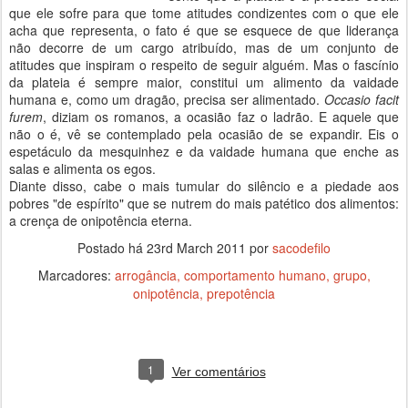
que ele sofre para que tome atitudes condizentes com o que ele
acha que representa, o fato é que se esquece de que liderança
não decorre de um cargo atribuído, mas de um conjunto de
atitudes que inspiram o respeito de seguir alguém. Mas o fascínio
da plateia é sempre maior, constitui um alimento da vaidade
humana e, como um dragão, precisa ser alimentado.
Occasio facit
furem
, diziam os romanos, a ocasião faz o ladrão. E aquele que
não o é, vê se contemplado pela ocasião de se expandir. Eis o
espetáculo da mesquinhez e da vaidade humana que enche as
salas e alimenta os egos.
Diante disso, cabe o mais tumular do silêncio e a piedade aos
pobres "de espírito" que se nutrem do mais patético dos alimentos:
a crença de onipotência eterna.
Postado há
23rd March 2011
por
sacodefilo
Marcadores:
arrogância
comportamento humano
grupo
onipotência
prepotência
1
Ver comentários