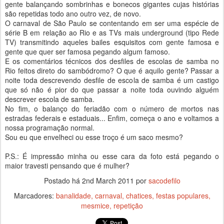
gente balançando sombrinhas e bonecos gigantes cujas histórias
são repetidas todo ano outro vez, de novo.
O carnaval de São Paulo se contentando em ser uma espécie de
série B em relação ao Rio e as TVs mais underground (tipo Rede
TV) transmitindo aqueles bailes esquisitos com gente famosa e
gente que quer ser famosa pegando algum famoso.
E os comentários técnicos dos desfiles de escolas de samba no
Rio feitos direto do sambódromo? O que é aquilo gente? Passar a
noite toda descrevendo desfile de escola de samba é um castigo
que só não é pior do que passar a noite toda ouvindo alguém
descrever escola de samba.
No fim, o balanço do feriadão com o número de mortos nas
estradas federais e estaduais... Enfim, começa o ano e voltamos a
nossa programação normal.
Sou eu que envelheci ou esse troço é um saco mesmo?
P.S.: É impressão minha ou esse cara da foto está pegando o
maior travesti pensando que é mulher?
Postado há
2nd March 2011
por
sacodefilo
Marcadores:
banalidade
carnaval
chatices
festas populares
mesmice
repetição