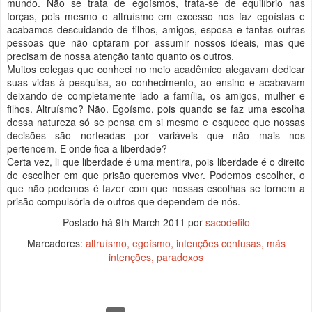
mundo. Não se trata de egoísmos, trata-se de equilíbrio nas
forças, pois mesmo o altruísmo em excesso nos faz egoístas e
acabamos descuidando de filhos, amigos, esposa e tantas outras
pessoas que não optaram por assumir nossos ideais, mas que
precisam de nossa atenção tanto quanto os outros.
Muitos colegas que conheci no meio acadêmico alegavam dedicar
suas vidas à pesquisa, ao conhecimento, ao ensino e acabavam
deixando de completamente lado a família, os amigos, mulher e
filhos. Altruísmo? Não. Egoísmo, pois quando se faz uma escolha
dessa natureza só se pensa em si mesmo e esquece que nossas
decisões são norteadas por variáveis que não mais nos
pertencem. E onde fica a liberdade?
Certa vez, li que liberdade é uma mentira, pois liberdade é o direito
de escolher em que prisão queremos viver. Podemos escolher, o
que não podemos é fazer com que nossas escolhas se tornem a
prisão compulsória de outros que dependem de nós.
Postado há
9th March 2011
por
sacodefilo
Marcadores:
altruísmo
egoísmo
intenções confusas
más
intenções
paradoxos