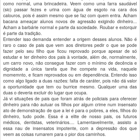
como normal, uma brincadeira. Veem como uma farra saudável
(sic) passar fezes e urina com água de esgoto na cara dos
calouros, pois é assim mesmo que se faz com quem entra. Acham
bacana ameaçar alunos novos de agressão exigindo dinheiro...
Acham a barbárie normal e parte da sociedade. Roubar e extorquir
é parte da tradição.
Entender isso demanda entender a origem desses alunos. Não é
raro o caso de pais que vem aos diretores pedir o que se pode
fazer pelo seu filho que ficou reprovado porque apesar de só
estudar e ter dinheiro dos pais à vontade, além de, normalmente,
um carro novo, não consegue fazer com o mínimo de decência e
dignidade a única tarefa que lhe compete na vida, naquele
momemnto, e ficam reprovados ou em dependência. Entendo isso
como algo ligado a duas razões: falta de caráter, pois não dá valor
a oportunidade que tem ou burrice mesmo. Qualquer uma das
duas o deveria excluir do lugar que ocupa.
Já vi situações de pais que foram atrás de policiais para oferecer
dinheiro para não autuar os filhos por algum crime num insensato
ato de demonstração de que a lei é para o pobres, a eles, filhos do
dinheiro, tudo pode. Essa é a elite de nosso pais, os futuros
médicos, dentistas, veterinários.... Lamentavelmente, assisto a
essa nau de insensatos impotente, com a depressão dos que
veem as coisas rumarem para o pior dos caminhos.