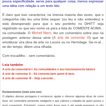
pouca especificidade, serve para qualquer coisa, menos expressar
uma idéia com relação a um texto lido.
É claro que isso caracteriza, na imensa maioria das vezes, que o
coleguinha não leu uma linha sequer (ou leu e não entendeu) e
está desesperado para que o seu pontinho no DiHITT seja
registrado ou que seu nome vá para a lista do COMENTE ACIMA...
Michell Niero,
na comunidade. O
fez um comentário sobre isso na
A arte de comentar III
postagem anterior dessa série (
) que se
emoldurar vira obra de arte no Louvre ou no Hermitage. Ge-ni-al...
se der tempo, dêem uma olhada.
Com trocadilho... sem comentários.
Leia também
A arte do comentário I: As comunidades e seu funcionamento básico
A arte de comentar II – Só comenta bem quem lê bem.
A arte de comentar III – Seja coerente...
Esclarecimento (mais uma vez):
O objetivo dessas postagens é esclarecer, ajudar e oferecer algumas dicas de como
fazer um comentário pertinente, inteligente e que valorize o trabalho de quem postou o
texto comentado. Entretanto, somos todos livres para ir até aonde queremos (e não