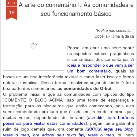
A arte do comentário I: As comunidades e
DEC
16
seu funcionamento básico
“
Prefiro não comentar.
”
Copélia - Toma lá da cá
Pensei em abrir uma série sobre
os aspectos textuais, pragmáticos
e semânticos dos comentários.
A
idéia é responder o que vem a ser
um bom comentário
, quais as
bases de um boa interferência textual e como fazer isso de forma
natural e intuitiva. Dessa forma, resolvi começar de onde é feita
boa parte dos comentários:
as comunidades do Orkut
.
O problema inicial é que as comunidades com tópicos do tipo
“COMENTE O BLOG ACIMA” são uma fonte de esperança e
frustração para os blogueiros que estão começando, pois eles
saem comentando pra tudo que é lado em troca de retorno que,
muitas vezes, dependendo do horário (
acredite, tem horários
péssimos para visitar estas comunidades
), pegam uma galerinha
ruim de jogo demais que, ora comenta
KKKKKK legal seu blog,
visite o meu, ora adorei seu texto bjx, visite o meu
, ou nem