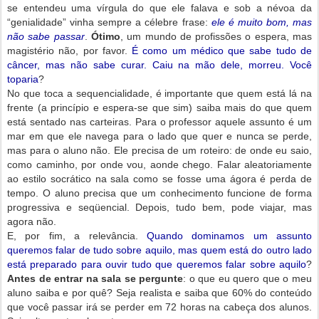
se entendeu uma vírgula do que ele falava e sob a névoa da
“genialidade” vinha sempre a célebre frase:
ele é muito bom, mas
não sabe passar
.
Ótimo
, um mundo de profissões o espera, mas
magistério não, por favor.
É como um médico que sabe tudo de
câncer, mas não sabe curar. Caiu na mão dele, morreu. Você
toparia
?
No que toca a sequencialidade, é importante que quem está lá na
frente (a princípio e espera-se que sim) saiba mais do que quem
está sentado nas carteiras. Para o professor aquele assunto é um
mar em que ele navega para o lado que quer e nunca se perde,
mas para o aluno não. Ele precisa de um roteiro: de onde eu saio,
como caminho, por onde vou, aonde chego. Falar aleatoriamente
ao estilo socrático na sala como se fosse uma ágora é perda de
tempo. O aluno precisa que um conhecimento funcione de forma
progressiva e seqüencial. Depois, tudo bem, pode viajar, mas
agora não.
E, por fim, a relevância.
Quando dominamos um assunto
queremos falar de tudo sobre aquilo, mas quem está do outro lado
está preparado para ouvir tudo que queremos falar sobre aquilo
?
Antes de entrar na sala se pergunte
: o que eu quero que o meu
aluno saiba e por quê? Seja realista e saiba que 60% do conteúdo
que você passar irá se perder em 72 horas na cabeça dos alunos.