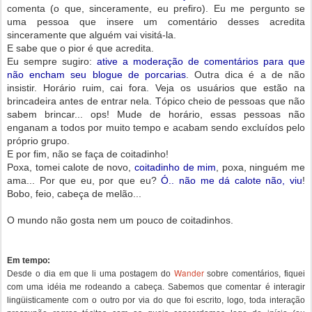
comenta (o que, sinceramente, eu prefiro). Eu me pergunto se
uma pessoa que insere um comentário desses acredita
sinceramente que alguém vai visitá-la.
E sabe que o pior é que acredita.
Eu sempre sugiro:
ative a moderação de comentários para que
não encham seu blogue de porcarias
. Outra dica é a de não
insistir. Horário ruim, cai fora. Veja os usuários que estão na
brincadeira antes de entrar nela. Tópico cheio de pessoas que não
sabem brincar... ops! Mude de horário, essas pessoas não
enganam a todos por muito tempo e acabam sendo excluídos pelo
próprio grupo.
E por fim, não se faça de coitadinho!
Poxa, tomei calote de novo,
coitadinho de mim
, poxa, ninguém me
ama... Por que eu, por que eu?
Ó.. não me dá calote não, viu
!
Bobo, feio, cabeça de melão...
O mundo não gosta nem um pouco de coitadinhos.
Em tempo:
Wander
Desde o dia em que li uma postagem do
sobre comentários, fiquei
com uma idéia me rodeando a cabeça. Sabemos que comentar é interagir
lingüisticamente com o outro por via do que foi escrito, logo, toda interação