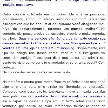
intuição, mas usava
.
Outra coisa é o filósofo em compotas. Ele lê e se posiciona,
normalmente, como um eterno revolucionário com referências
bibliográficas que lhe dão um ar de "
quando você chegar ao meu
nível de esclarecimento, teremos um mundo melhor
". Na
verdade, ele pouco produz de raciocínio próprio e muito reproduz
do alheio.
Suas intervenções são tão fora de contexto quanto sua
camisa vermelha do Che e a célebre frase "Hay que endurecer..."
vendida em uma loja de grife em um shopping.
Normalmente, este
tipo de colega usa frases como "Você que é inteligente vai
concordar comigo..." Isso quer dizer que se eu não admitir seu
ponto de vista como perfeito e verdadeiro, serei uma besta? Com
certeza...
Na maioria das vezes, prefira ser uma besta.
Há também o eterno procurador. Procura polêmica onde sequer há
algo e chama para si o direito de liberdade de expressão.
Concordo com esse direito. Entretanto, nove em cada dez das
suas polêmicas são
produtos de conflitos e melindres pessoais
e
ele é capaz de descer a ripa em um texto sobre chapeuzinho
vermelho por causa de suas referências fálicas (o cabo do