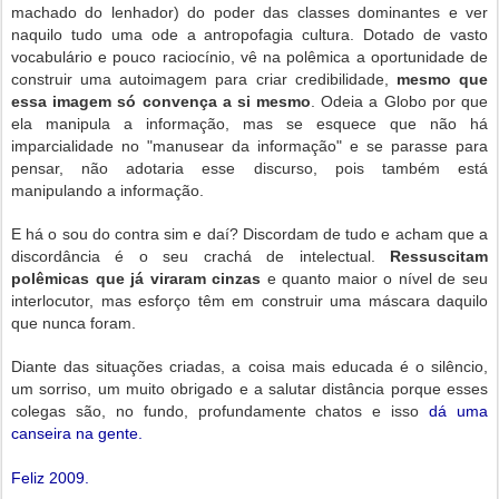
machado do lenhador) do poder das classes dominantes e ver
naquilo tudo uma ode a antropofagia cultura. Dotado de vasto
vocabulário e pouco raciocínio, vê na polêmica a oportunidade de
construir uma autoimagem para criar credibilidade,
mesmo que
essa imagem só convença a si mesmo
. Odeia a Globo por que
ela manipula a informação, mas se esquece que não há
imparcialidade no "manusear da informação" e se parasse para
pensar, não adotaria esse discurso, pois também está
manipulando a informação.
E há o sou do contra sim e daí? Discordam de tudo e acham que a
discordância é o seu crachá de intelectual.
Ressuscitam
polêmicas que já viraram cinzas
e quanto maior o nível de seu
interlocutor, mas esforço têm em construir uma máscara daquilo
que nunca foram.
Diante das situações criadas, a coisa mais educada é o silêncio,
um sorriso, um muito obrigado e a salutar distância porque esses
colegas são, no fundo, profundamente chatos e isso
dá uma
canseira na gente.
Feliz 2009.