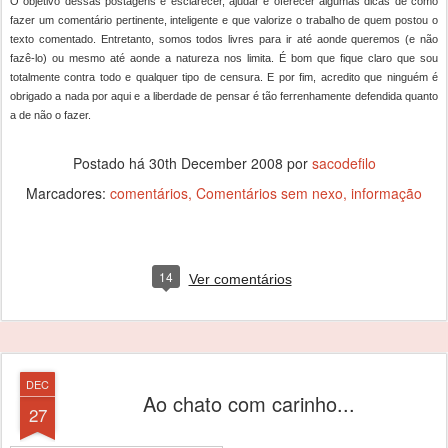
O objetivo dessas postagens é esclarecer, ajudar e oferecer algumas dicas de como
fazer um comentário pertinente, inteligente e que valorize o trabalho de quem postou o
texto comentado. Entretanto, somos todos livres para ir até aonde queremos (e não
fazê-lo) ou mesmo até aonde a natureza nos limita. É bom que fique claro que sou
totalmente contra todo e qualquer tipo de censura. E por fim, acredito que ninguém é
obrigado a nada por aqui e a liberdade de pensar é tão ferrenhamente defendida quanto
a de não o fazer.
Postado há
30th December 2008
por
sacodefilo
Marcadores:
comentários
Comentários sem nexo
informação
14
Ver comentários
DEC
Ao chato com carinho...
27