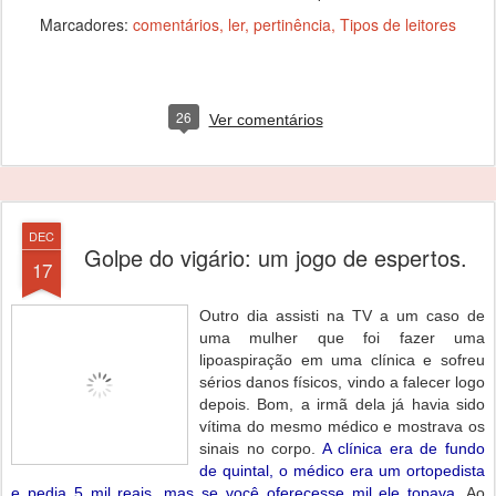
Marcadores:
comentários
ler
pertinência
Tipos de leitores
26
Ver comentários
DEC
Golpe do vigário: um jogo de espertos.
17
Outro dia assisti na TV a um caso de
uma mulher que foi fazer uma
lipoaspiração em uma clínica e sofreu
sérios danos físicos, vindo a falecer logo
depois. Bom, a irmã dela já havia sido
vítima do mesmo médico e mostrava os
sinais no corpo.
A clínica era de fundo
de quintal, o médico era um ortopedista
e pedia 5 mil reais, mas se você oferecesse mil ele topava
. Ao