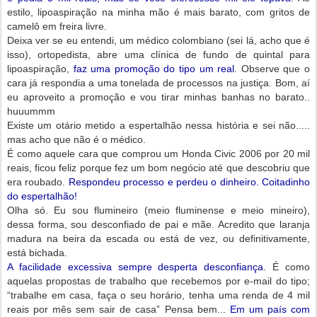
estilo, lipoaspiração na minha mão é mais barato, com gritos de
camelô em freira livre.
Deixa ver se eu entendi, um médico colombiano (sei lá, acho que é
isso), ortopedista, abre uma clínica de fundo de quintal para
lipoaspiração,
faz uma promoção do tipo um real
. Observe que o
cara já respondia a uma tonelada de processos na justiça. Bom, aí
eu aproveito a promoção e vou tirar minhas banhas no barato..
huuummm
Existe um otário metido a espertalhão nessa história e sei não.....
mas acho que não é o médico.
É como aquele cara que comprou um Honda Civic 2006 por 20 mil
reais, ficou feliz porque fez um bom negócio até que descobriu que
era roubado.
Respondeu processo e perdeu o dinheiro. Coitadinho
do espertalhão!
Olha só. Eu sou flumineiro (meio fluminense e meio mineiro),
dessa forma, sou desconfiado de pai e mãe. Acredito que laranja
madura na beira da escada ou está de vez, ou definitivamente,
está bichada.
A facilidade excessiva sempre desperta desconfiança.
É como
aquelas propostas de trabalho que recebemos por e-mail do tipo;
“trabalhe em casa, faça o seu horário, tenha uma renda de 4 mil
reais por mês sem sair de casa” Pensa bem...
Em um país com