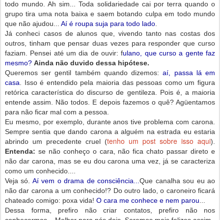
todo mundo. Ah sim... Toda solidariedade cai por terra quando o
grupo tira uma nota baixa e saem botando culpa em todo mundo
que não ajudou...
Aí é roupa suja para todo lado
.
Já conheci casos de alunos que, vivendo tanto nas costas dos
outros, tinham que pensar duas vezes para responder que curso
faziam. Pensei até um dia de ouvir: f
ulano, que curso a gente faz
mesmo?
Ainda não duvido dessa hipótese.
Queremos ser gentil também quando dizemos:
aí, passa lá em
casa
. Isso é entendido pela maioria das pessoas como um figura
retórica característica do discurso de gentileza. Pois é, a maioria
entende assim. Não todos. E depois fazemos o quê? Agüentamos
para não ficar mal com a pessoa.
Eu mesmo, por exemplo, durante anos tive problema com carona.
Sempre sentia que dando carona a alguém na estrada eu estaria
tenho um post sobre isso aqui
abrindo um precedente cruel (
).
Entenda:
se não conheço o cara, não fica chato passar direto e
não dar carona, mas se eu dou carona uma vez, já se caracteriza
como um conhecido....
Veja só.
Aí vem o drama de consciência...
Que canalha sou eu ao
não dar carona a um conhecido!?
Do outro lado, o caroneiro ficará
chateado comigo: poxa vida!
O cara me conhece e nem parou
...
Dessa forma, prefiro não criar contatos, prefiro não nos