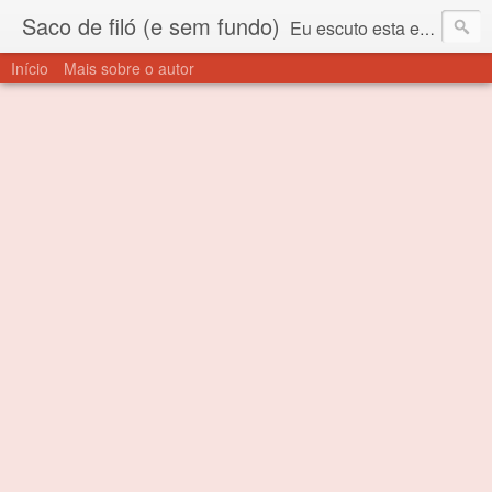
Saco de filó (e sem fundo)
Eu escuto esta expressão "saco de filó" desde criança. Para quem não sabe, filó é um tecido todo furadinho e permite que um saco feito com ele, mesmo que muito exposto ao ar soprado para dentro, nunca vai se encher. Aí está o propósito deste nome... Para viver em sociedade tem que ter saco de filó.
Início
Mais sobre o autor