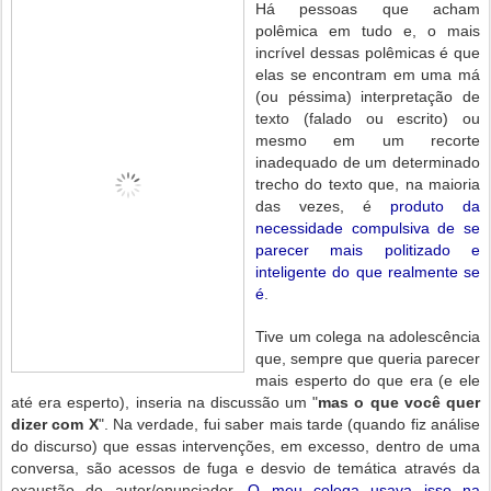
Há pessoas que acham
polêmica em tudo e, o mais
incrível dessas polêmicas é que
elas se encontram em uma má
(ou péssima) interpretação de
texto (falado ou escrito) ou
mesmo em um recorte
inadequado de um determinado
trecho do texto que, na maioria
das vezes, é
produto da
necessidade compulsiva de se
parecer mais politizado e
inteligente do que realmente se
é
.
Tive um colega na adolescência
que, sempre que queria parecer
mais esperto do que era (e ele
até era esperto), inseria na discussão um "
mas o que você quer
dizer com X
". Na verdade, fui saber mais tarde (quando fiz análise
do discurso) que essas intervenções, em excesso, dentro de uma
conversa, são acessos de fuga e desvio de temática através da
exaustão do autor/enunciador.
O meu colega usava isso na