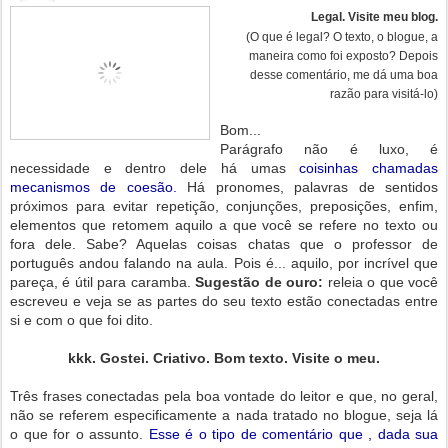
Legal. Visite meu blog.
(O que é legal? O texto, o blogue, a
maneira como foi exposto? Depois
desse comentário, me dá uma boa
razão para visitá-lo)
Bom...
Parágrafo não é luxo, é
necessidade e dentro dele há umas
coisinhas chamadas
mecanismos de coesão.
Há pronomes, palavras de sentidos
próximos para evitar repetição, conjunções, preposições, enfim,
elementos que retomem aquilo a que você se refere no texto ou
fora dele. Sabe? Aquelas coisas chatas que o professor de
português andou falando na aula. Pois é... aquilo, por incrível que
pareça, é útil para caramba.
Sugestão de ouro:
releia o que você
escreveu e veja se as partes do seu texto estão conectadas entre
si e com o que foi dito.
kkk. Gostei. Criativo. Bom texto. Visite o meu.
Três frases conectadas pela boa vontade do leitor e que, no geral,
não se referem especificamente a nada tratado no blogue, seja lá
o que for o assunto.
Esse é o tipo de comentário que , dada sua