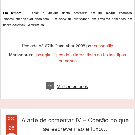
Em tempo:
Eu achei a gravura desta postagem em um blogue chamado
"frasesilustradas.blogueisso.com", um show de criatividade em gravuras baseadas em
frases clássicas. Gostei muito.
Postado há
27th December 2008
por
sacodefilo
Marcadores:
tipologia
Tipos de leitores
tipos de textos
tipos
humanos
19
Ver comentários
A arte de comentar IV – Coesão no que
DEC
26
se escreve não é luxo...