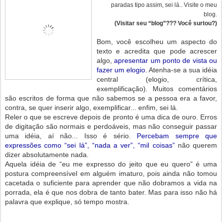
paradas tipo assim, sei lá.. Visite o meu
blog.
(Visitar seu “blog”??? Você surtou?)
Bom, você escolheu um aspecto do
texto e acredita que pode acrescer
algo,
apresentar um ponto de vista ou
fazer um elogio.
Atenha-se a sua idéia
central (elogio, crítica,
exemplificação). Muitos comentários
são escritos de forma que não sabemos se a pessoa era a favor,
contra, se quer inserir algo, exemplificar... enfim, sei lá.
Reler o que se escreve depois de pronto é uma dica de ouro. Erros
de digitação são normais e perdoáveis, mas não conseguir passar
uma idéia, aí não... Isso é sério.
Percebam sempre que
e
xpressões como “sei lá”, “nada a ver”, “mil coisas”
não querem
dizer absolutamente nada.
Aquela idéia de “eu me expresso do jeito que eu quero” é uma
postura compreensível em alguém imaturo, pois ainda não tomou
cacetada o suficiente para aprender que não dobramos a vida na
porrada, ela é que nos dobra de tanto bater. Mas para isso não há
palavra que explique, só tempo mostra.