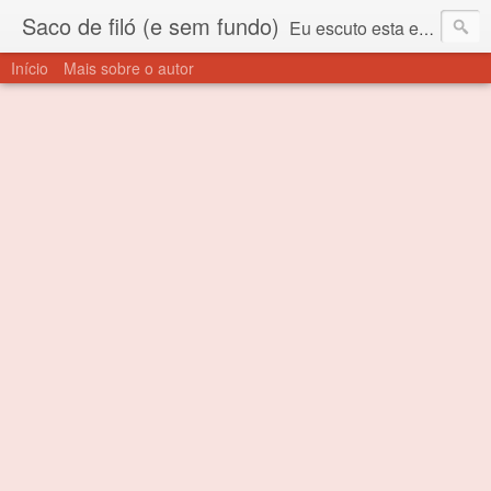
Saco de filó (e sem fundo)
Eu escuto esta expressão "saco de filó" desde criança. Para quem não sabe, filó é um tecido todo furadinho e permite que um saco feito com ele, mesmo que muito exposto ao ar soprado para dentro, nunca vai se encher. Aí está o propósito deste nome... Para viver em sociedade tem que ter saco de filó.
Início
Mais sobre o autor