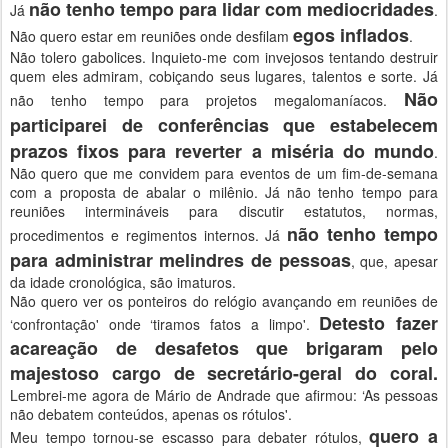
não tenho tempo para lidar com mediocridades
Já
.
egos inflados
Não quero estar em reuniões onde desfilam
.
Não tolero gabolices. Inquieto-me com invejosos tentando destruir
quem eles admiram, cobiçando seus lugares, talentos e sorte. Já
Não
não tenho tempo para projetos megalomaníacos.
participarei de conferências que estabelecem
prazos fixos para reverter a miséria do mundo
.
Não quero que me convidem para eventos de um fim-de-semana
com a proposta de abalar o milênio. Já não tenho tempo para
reuniões intermináveis para discutir estatutos, normas,
não tenho tempo
procedimentos e regimentos internos. Já
para administrar melindres de pessoas
, que, apesar
da idade cronológica, são imaturos.
Não quero ver os ponteiros do relógio avançando em reuniões de
Detesto fazer
‘confrontação' onde ‘tiramos fatos a limpo'.
acareação de desafetos que brigaram pelo
majestoso cargo de secretário-geral do coral.
Lembrei-me agora de Mário de Andrade que afirmou: ‘As pessoas
não debatem conteúdos, apenas os rótulos'.
quero a
Meu tempo tornou-se escasso para debater rótulos,