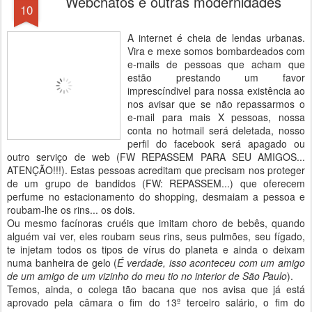
Webchatos e outras modernidades
10
A internet é cheia de lendas urbanas.
Vira e mexe somos bombardeados com
e-mails de pessoas que acham que
estão prestando um favor
imprescíndivel para nossa existência ao
nos avisar que se não repassarmos o
e-mail para mais X pessoas, nossa
conta no hotmail será deletada, nosso
perfil do facebook será apagado ou
outro serviço de web (FW REPASSEM PARA SEU AMIGOS...
ATENÇÃO!!!). Estas pessoas acreditam que precisam nos proteger
de um grupo de bandidos (FW: REPASSEM...) que oferecem
perfume no estacionamento do shopping, desmaiam a pessoa e
roubam-lhe os rins... os dois.
Ou mesmo facínoras cruéis que imitam choro de bebês, quando
alguém vai ver, eles roubam seus rins, seus pulmões, seu fígado,
te injetam todos os tipos de vírus do planeta e ainda o deixam
numa banheira de gelo (
É verdade, isso aconteceu com um amigo
de um amigo de um vizinho do meu tio no interior de São Paulo
).
Temos, ainda, o colega tão bacana que nos avisa que já está
aprovado pela câmara o fim do 13º terceiro salário, o fim do