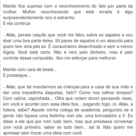
Marido fica supreso com o reconhecimento do fato por parte da
mulher. Mulher reconhecendo que está errada é algo
surpreendentemente raro e estranho.
E ela continua
- Aliás, pensei naquilo que você me falou sobre os sapatos e vou
doar uma boa parte deles. 50 pares de sapatos é um absurdo para
quem tem dois pés só. É consumismo desenfreado e sem a menor
lógica. Você está certo. Não é nem pelo dinheiro, mas é pelo
controle dessa compulsão. Vou me esforçar para melhorar.
Marido com cara de besta...
E prossegue...
- Aliás, que tal mandarmos as crianças para a casa da sua mãe e
dar uma trepadinha daquelas, hein? Como nos velhos tempos?
Com calma, caprichada... Olha que ontem dormi pensando nisso,
em você e acordei com essa ideia fixa... pegando fogo..rs. Aliás, a
fulana, sabe? Aquele minha colega de academia, perguntou se a
gente não topava uma festinha com ela, uma brincadeira a 3. Eu
disse a ela que por mim tudo bem, mas que precisava conversar
com você primeiro, saber se tudo bem... sei lá. Não quero me
apressar sem trocar uma ideia com você.