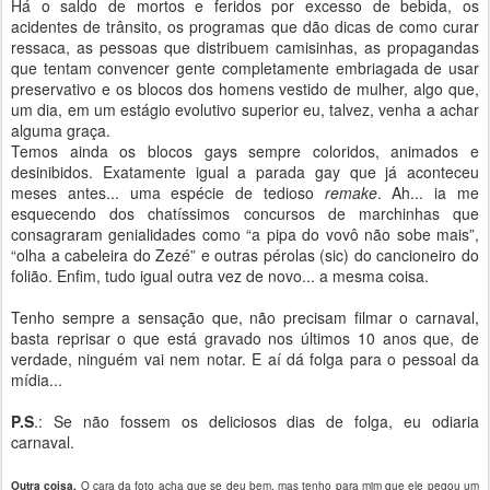
Há o saldo de mortos e feridos por excesso de bebida, os
acidentes de trânsito, os programas que dão dicas de como curar
ressaca, as pessoas que distribuem camisinhas, as propagandas
que tentam convencer gente completamente embriagada de usar
preservativo e os blocos dos homens vestido de mulher, algo que,
um dia, em um estágio evolutivo superior eu, talvez, venha a achar
alguma graça.
Temos ainda os blocos gays sempre coloridos, animados e
desinibidos. Exatamente igual a parada gay que já aconteceu
meses antes... uma espécie de tedioso
remake
. Ah... ia me
esquecendo dos chatíssimos concursos de marchinhas que
consagraram genialidades como “a pipa do vovô não sobe mais”,
“olha a cabeleira do Zezé” e outras pérolas (sic) do cancioneiro do
folião. Enfim, tudo igual outra vez de novo... a mesma coisa.
Tenho sempre a sensação que, não precisam filmar o carnaval,
basta reprisar o que está gravado nos últimos 10 anos que, de
verdade, ninguém vai nem notar. E aí dá folga para o pessoal da
mídia...
P.S
.: Se não fossem os deliciosos dias de folga, eu odiaria
carnaval.
Outra coisa.
O cara da foto acha que se deu bem, mas tenho para mim que ele pegou um