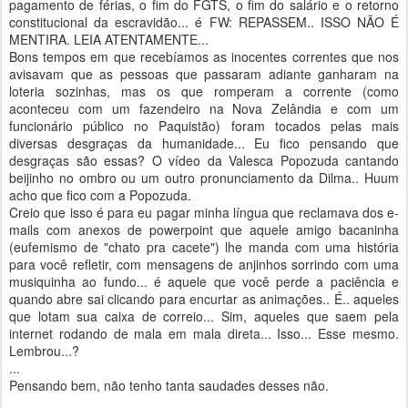
pagamento de férias, o fim do FGTS, o fim do salário e o retorno
constitucional da escravidão... é FW: REPASSEM.. ISSO NÃO É
MENTIRA. LEIA ATENTAMENTE...
Bons tempos em que recebíamos as inocentes correntes que nos
avisavam que as pessoas que passaram adiante ganharam na
loteria sozinhas, mas os que romperam a corrente (como
aconteceu com um fazendeiro na Nova Zelândia e com um
funcionário público no Paquistão) foram tocados pelas mais
diversas desgraças da humanidade... Eu fico pensando que
desgraças são essas? O vídeo da Valesca Popozuda cantando
beijinho no ombro ou um outro pronunciamento da Dilma.. Huum
acho que fico com a Popozuda.
Creio que isso é para eu pagar minha língua que reclamava dos e-
mails com anexos de powerpoint que aquele amigo bacaninha
(eufemismo de "chato pra cacete") lhe manda com uma história
para você refletir, com mensagens de anjinhos sorrindo com uma
musiquinha ao fundo... é aquele que você perde a paciência e
quando abre sai clicando para encurtar as animações.. É.. aqueles
que lotam sua caixa de correio... Sim, aqueles que saem pela
internet rodando de mala em mala direta... Isso... Esse mesmo.
Lembrou...?
...
Pensando bem, não tenho tanta saudades desses não.