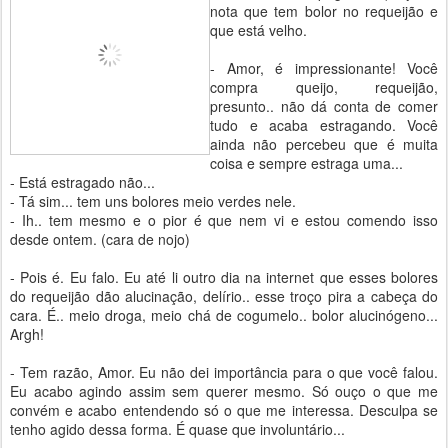
nota que tem bolor no requeijão e
que está velho.
- Amor, é impressionante! Você
compra queijo, requeijão,
presunto.. não dá conta de comer
tudo e acaba estragando. Você
ainda não percebeu que é muita
coisa e sempre estraga uma...
- Está estragado não...
- Tá sim... tem uns bolores meio verdes nele.
- Ih.. tem mesmo e o pior é que nem vi e estou comendo isso
desde ontem. (cara de nojo)
- Pois é. Eu falo. Eu até li outro dia na internet que esses bolores
do requeijão dão alucinação, delírio.. esse troço pira a cabeça do
cara. É.. meio droga, meio chá de cogumelo.. bolor alucinógeno...
Argh!
- Tem razão, Amor. Eu não dei importância para o que você falou.
Eu acabo agindo assim sem querer mesmo. Só ouço o que me
convém e acabo entendendo só o que me interessa. Desculpa se
tenho agido dessa forma. É quase que involuntário...