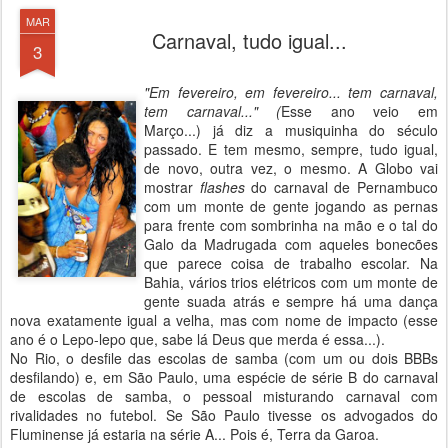
MAR
Carnaval, tudo igual...
3
"Em fevereiro, em fevereiro... tem carnaval,
tem carnaval..." (
Esse ano veio em
Março...) já diz a musiquinha do século
passado. E tem mesmo, sempre, tudo igual,
de novo, outra vez, o mesmo. A Globo vai
mostrar
flashes
do carnaval de Pernambuco
com um monte de gente jogando as pernas
para frente com sombrinha na mão e o tal do
Galo da Madrugada com aqueles bonecões
que parece coisa de trabalho escolar. Na
Bahia, vários trios elétricos com um monte de
gente suada atrás e sempre há uma dança
nova exatamente igual a velha, mas com nome de impacto (esse
ano é o Lepo-lepo que, sabe lá Deus que merda é essa...).
No Rio, o desfile das escolas de samba (com um ou dois BBBs
desfilando) e, em São Paulo, uma espécie de série B do carnaval
de escolas de samba, o pessoal misturando carnaval com
rivalidades no futebol. Se São Paulo tivesse os advogados do
Fluminense já estaria na série A... Pois é, Terra da Garoa.