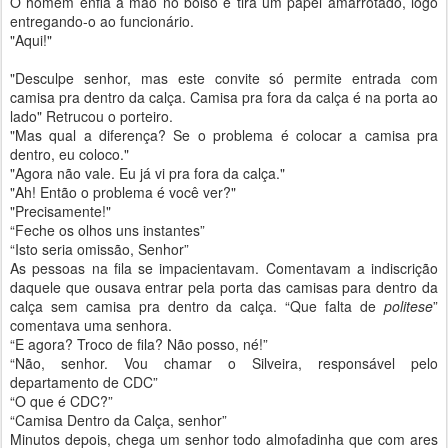
O homem enfia a mão no bolso e tira um papel amarrotado, logo
entregando-o ao funcionário.
"Aqui!"
"Desculpe senhor, mas este convite só permite entrada com
camisa pra dentro da calça. Camisa pra fora da calça é na porta ao
lado" Retrucou o porteiro.
"Mas qual a diferença? Se o problema é colocar a camisa pra
dentro, eu coloco."
"Agora não vale. Eu já vi pra fora da calça."
"Ah! Então o problema é você ver?"
"Precisamente!"
“Feche os olhos uns instantes”
“Isto seria omissão, Senhor”
As pessoas na fila se impacientavam. Comentavam a indiscrição
daquele que ousava entrar pela porta das camisas para dentro da
calça sem camisa pra dentro da calça. “Que falta de
politese
”
comentava uma senhora.
“E agora? Troco de fila? Não posso, né!”
“Não, senhor. Vou chamar o Silveira, responsável pelo
departamento de CDC”
“O que é CDC?”
“Camisa Dentro da Calça, senhor”
Minutos depois, chega um senhor todo almofadinha que com ares