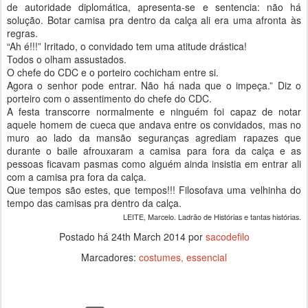
de autoridade diplomática, apresenta-se e sentencia: não há
solução. Botar camisa pra dentro da calça ali era uma afronta às
regras.
“Ah é!!!” Irritado, o convidado tem uma atitude drástica!
Todos o olham assustados.
O chefe do CDC e o porteiro cochicham entre si.
Agora o senhor pode entrar. Não há nada que o impeça.” Diz o
porteiro com o assentimento do chefe do CDC.
A festa transcorre normalmente e ninguém foi capaz de notar
aquele homem de cueca que andava entre os convidados, mas no
muro ao lado da mansão seguranças agrediam rapazes que
durante o baile afrouxaram a camisa para fora da calça e as
pessoas ficavam pasmas como alguém ainda insistia em entrar ali
com a camisa pra fora da calça.
Que tempos são estes, que tempos!!! Filosofava uma velhinha do
tempo das camisas pra dentro da calça.
LEITE, Marcelo. Ladrão de Histórias e tantas histórias.
Postado há
24th March 2014
por
sacodefilo
Marcadores:
costumes
essencial