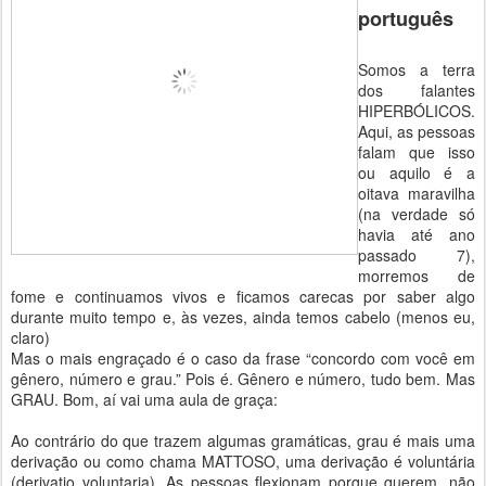
português
Somos a terra
dos falantes
HIPERBÓLICOS.
Aqui, as pessoas
falam que isso
ou aquilo é a
oitava maravilha
(na verdade só
havia até ano
passado 7),
morremos de
fome e continuamos vivos e ficamos carecas por saber algo
durante muito tempo e, às vezes, ainda temos cabelo (menos eu,
claro)
Mas o mais engraçado é o caso da frase “concordo com você em
gênero, número e grau.” Pois é. Gênero e número, tudo bem. Mas
GRAU. Bom, aí vai uma aula de graça:
Ao contrário do que trazem algumas gramáticas, grau é mais uma
derivação ou como chama MATTOSO, uma derivação é voluntária
(derivatio voluntaria). As pessoas flexionam porque querem, não