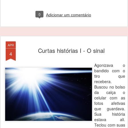
0
Adicionar um comentário
APR
Curtas histórias I - O sinal
4
Agonizava o
bandido com o
tiro que
recebera.
Buscou no bolso
da calça o
celular com as
fotos afetivas
que guardava.
Sua história
estava ali.
Teclou com suas