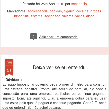
Postado há
25th April 2016
por
sacodefilo
Marcadores:
adolescência
bebidas
cigarro
cocaína
drogas
hipocrisia
sistema
sociedade
valores
vícios
álcool
0
Adicionar um comentário
APR
Deixa ver se eu entendi...
21
Dúvidas 1
Eu pago imposto, o governo pega o meu dinheiro para construir
uma estrada, constrói. Pronto, até aqui tudo bem. Aí, ele cede a
concessão para uma empresa particular, eu continuo pagando
imposto. Bom, até aqui foi. E aí, a empresa cobra para eu usar
uma coisa pela qual já paguei e continuo pagando. Certo? É. Acho
que eu entendi. Só não achei bacana.