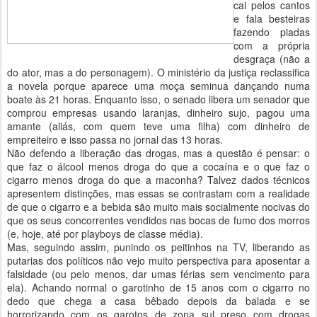
cai pelos cantos
e fala besteiras
fazendo piadas
com a própria
desgraça (não a
do ator, mas a do personagem). O ministério da justiça reclassifica
a novela porque aparece uma moça seminua dançando numa
boate às 21 horas. Enquanto isso, o senado libera um senador que
comprou empresas usando laranjas, dinheiro sujo, pagou uma
amante (aliás, com quem teve uma filha) com dinheiro de
empreiteiro e isso passa no jornal das 13 horas.
Não defendo a liberação das drogas, mas a questão é pensar: o
que faz o álcool menos droga do que a cocaína e o que faz o
cigarro menos droga do que a maconha? Talvez dados técnicos
apresentem distinções, mas essas se contrastam com a realidade
de que o cigarro e a bebida são muito mais socialmente nocivas do
que os seus concorrentes vendidos nas bocas de fumo dos morros
(e, hoje, até por playboys de classe média).
Mas, seguindo assim, punindo os peitinhos na TV, liberando as
putarias dos políticos não vejo muito perspectiva para aposentar a
falsidade (ou pelo menos, dar umas férias sem vencimento para
ela). Achando normal o garotinho de 15 anos com o cigarro no
dedo que chega a casa bêbado depois da balada e se
horrorizando com os garotos de zona sul preso com drogas