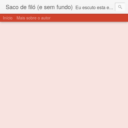
Saco de filó (e sem fundo)
Eu escuto esta expressão "saco de filó" desde criança. Para quem não sabe, filó é um tecido todo furadinho e permite que um saco feito com ele, mesmo que muito exposto ao ar soprado para dentro, nunca vai se encher. Aí está o propósito deste nome... Para viver em sociedade tem que ter saco de filó.
Início
Mais sobre o autor