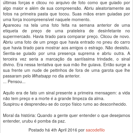
últimas forças e clicou no arquivo de foto como que guiado por
algo maior e além de sua compreensão. Abriu aleatoriamente as
fotos na primeira pasta que tocou. Suas mãos eram guiadas por
uma força incompreensível naquele momento.
Apareceu na tela uma foto feita na semana anterior de uma
etiqueta de preço de uma prateleira de desinfetante no
supermercado. Havia tirado para comparar preço. Clicou de novo.
Abriu uma foto de um prego que havia entrado no pneu do carro
que havia tirado para mostrar aos amigos o estrago. Não desistiu.
Sentia-se guiado por uma presença suprema e abriu outra. A
terceira vez seria a marcação da santíssima trindade, o sinal
divino. Era nessa tentativa que sua mão lhe guiava. Então surge a
sua frente um nude de peitinhos de fora de uma garota que lhe
passaram pelo
Whatsapp
no dia anterior.
... Pensou...
Aquilo era de fato um sinal presente a primeira mensagem: a vida
não tem preço e a morte é a grande limpeza da alma.
Suspirou e desprendeu-se do corpo físico rumo ao desconhecido.
Moral da história: Quando a gente quer entender o que desejamos
entender, urubu é pomba da paz.
Postado há
4th April 2016
por
sacodefilo