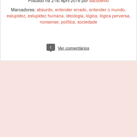
Postado há
21st April 2016
por
sacodefilo
Marcadores:
absurdo
entender errado
entender o mundo
estupidez
estupidez humana
ideologia
lógica
lógica perversa
nonsense
política
sociedade
1
Ver comentários