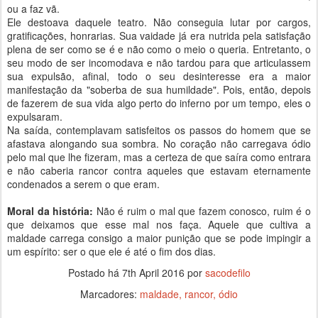
ou a faz vã.
Ele destoava daquele teatro. Não conseguia lutar por cargos,
gratificações, honrarias. Sua vaidade já era nutrida pela satisfação
plena de ser como se é e não como o meio o queria. Entretanto, o
seu modo de ser incomodava e não tardou para que articulassem
sua expulsão, afinal, todo o seu desinteresse era a maior
manifestação da "soberba de sua humildade". Pois, então, depois
de fazerem de sua vida algo perto do inferno por um tempo, eles o
expulsaram.
Na saída, contemplavam satisfeitos os passos do homem que se
afastava alongando sua sombra. No coração não carregava ódio
pelo mal que lhe fizeram, mas a certeza de que saíra como entrara
e não caberia rancor contra aqueles que estavam eternamente
condenados a serem o que eram.
Moral da história:
Não é ruim o mal que fazem conosco, ruim é o
que deixamos que esse mal nos faça. Aquele que cultiva a
maldade carrega consigo a maior punição que se pode impingir a
um espírito: ser o que ele é até o fim dos dias.
Postado há
7th April 2016
por
sacodefilo
Marcadores:
maldade
rancor
ódio