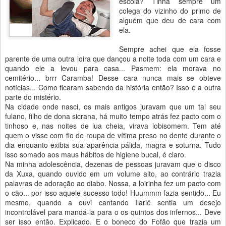
escola? Tinha sempre um
colega do vizinho do primo de
alguém que deu de cara com
ela.
Sempre achei que ela fosse
parente de uma outra loira que dançou a noite toda com um cara e
quando ele a levou para casa... Pasmem: ela morava no
cemitério... brrr Caramba! Desse cara nunca mais se obteve
notícias... Como ficaram sabendo da história então? Isso é a outra
parte do mistério.
Na cidade onde nasci, os mais antigos juravam que um tal seu
fulano, filho de dona sicrana, há muito tempo atrás fez pacto com o
tinhoso e, nas noites de lua cheia, virava lobisomem. Tem até
quem o visse com fio de roupa de vítima preso no dente durante o
dia enquanto exibia sua aparência pálida, magra e soturna. Tudo
isso somado aos maus hábitos de higiene bucal, é claro.
Na minha adolescência, dezenas de pessoas juravam que o disco
da Xuxa, quando ouvido em um volume alto, ao contrário trazia
palavras de adoração ao diabo. Nossa, a loirinha fez um pacto com
o cão... por isso aquele sucesso todo! Huummm fazia sentido... Eu
mesmo, quando a ouvi cantando Ilariê sentia um desejo
incontrolável para mandá-la para o os quintos dos infernos... Deve
ser isso então. Explicado. E o boneco do Fofão que trazia um