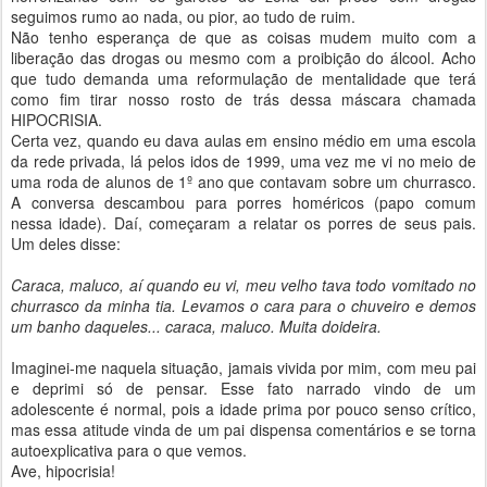
seguimos rumo ao nada, ou pior, ao tudo de ruim.
Não tenho esperança de que as coisas mudem muito com a
liberação das drogas ou mesmo com a proibição do álcool. Acho
que tudo demanda uma reformulação de mentalidade que terá
como fim tirar nosso rosto de trás dessa máscara chamada
HIPOCRISIA.
Certa vez, quando eu dava aulas em ensino médio em uma escola
da rede privada, lá pelos idos de 1999, uma vez me vi no meio de
uma roda de alunos de 1º ano que contavam sobre um churrasco.
A conversa descambou para porres homéricos (papo comum
nessa idade). Daí, começaram a relatar os porres de seus pais.
Um deles disse:
Caraca, maluco, aí quando eu vi, meu velho tava todo vomitado no
churrasco da minha tia. Levamos o cara para o chuveiro e demos
um banho daqueles... caraca, maluco. Muita doideira.
Imaginei-me naquela situação, jamais vivida por mim, com meu pai
e deprimi só de pensar. Esse fato narrado vindo de um
adolescente é normal, pois a idade prima por pouco senso crítico,
mas essa atitude vinda de um pai dispensa comentários e se torna
autoexplicativa para o que vemos.
Ave, hipocrisia!