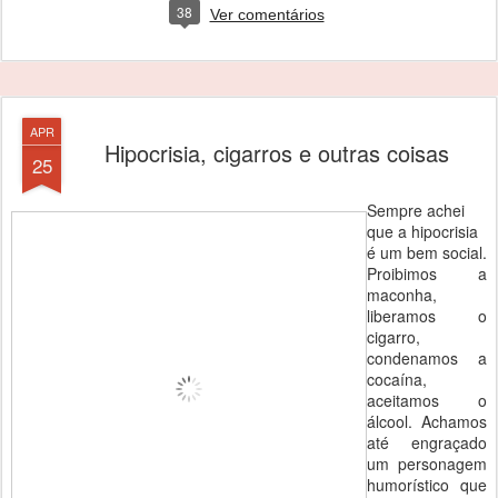
38
Ver comentários
APR
Hipocrisia, cigarros e outras coisas
25
Sempre achei
que a hipocrisia
é um bem social.
Proibimos a
maconha,
liberamos o
cigarro,
condenamos a
cocaína,
aceitamos o
álcool. Achamos
até engraçado
um personagem
humorístico que