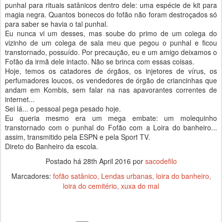
punhal para rituais satânicos dentro dele: uma espécie de kit para
magia negra. Quantos bonecos do fofão não foram destroçados só
para saber se havia o tal punhal.
Eu nunca vi um desses, mas soube do primo de um colega do
vizinho de um colega de sala meu que pegou o punhal e ficou
transtornado, possuído. Por precaução, eu e um amigo deixamos o
Fofão da irmã dele intacto. Não se brinca com essas coisas.
Hoje, temos os catadores de órgãos, os injetores de vírus, os
perfumadores loucos, os vendedores de órgão de criancinhas que
andam em Kombis, sem falar na nas apavorantes correntes de
internet...
Sei lá... o pessoal pega pesado hoje.
Eu queria mesmo era um mega embate: um molequinho
transtornado com o punhal do Fofão com a Loira do banheiro...
assim, transmitido pela ESPN e pela Sport TV.
Direto do Banheiro da escola.
Postado há
28th April 2016
por
sacodefilo
Marcadores:
fofão satânico
Lendas urbanas
loira do banheiro
loira do cemitério
xuxa do mal