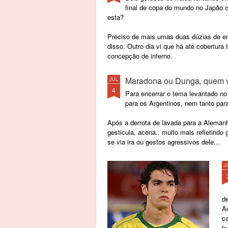
num país em que conquistamos o
final de copa do mundo no Japão 
direito à liberdade de expressão
esta?
contanto que a expressão esteja
dentro do conceito de liberdade
Preciso de mais umas duas dúzias de en
determinado por lei.
disso. Outro dia vi que há até cobertura 
concepção de inferno.
Em tempo 1: Está cada dia mais
difícil decidir em quem votar.
Maradona ou Dunga, quem vai
JUL
Em tempo 2: Será que eu estou
4
Para encerrar o tema levantado no
morando na Venezuela e ainda
para os Argentinos, nem tanto para
não me contaram...
Após a derrota de lavada para a Alemanh
gesticula, acena.. muito mais refletind
se via ira ou gestos agressivos dele...
J
de
Ao
ca
h