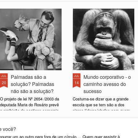
Palmadas são a
Mundo corporativo - o
JUL
JUL
20
14
solução? Palmadas
caminho avesso do
não são a solução?
sucesso
O projeto de lei Nº 2654 /2003 da
Costuma-se dizer que a grande
deputada Maria do Rosário prevê
escola que se tem são a dos
a proibição de castigos corporais
piores líderes/chefes com quem
mediante qualquer pretexto. É a
se trabalha, a quem se deve o
famosa lei contra a palmada. Isso
eterno agradecimento por tudo
suscita a discussão sobre a
que ensinam a não fazer. Um dia,
 e você?
validade dessas ações no
quando você olhar para trás, verá
purrar um ao outro para fora de um círculo.... Quem quer assistir à