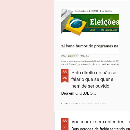
Pelo direito de não se
JUL
26
falar o que se quer e
nem de ser ouvido
Deu em O GLOBO...
Entre todos os argumentos
contra, os militares incomodavam
por que mesmo? Ah sim..
censura! Que bom que os tempos
Vou morrer sem entender....
JUL
mudaram e, hoje, podemos viver
7
Dois gordões de fralda tentando em