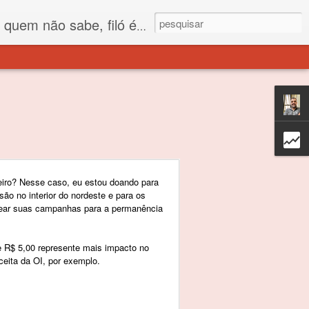
 está o propósito deste nome... Para viver em sociedade tem que ter saco de filó.
eiro? Nesse caso, eu estou doando para
são no interior do nordeste e para os
ear suas campanhas para a permanência
R$ 5,00 represente mais impacto no
eita da OI, por exemplo.