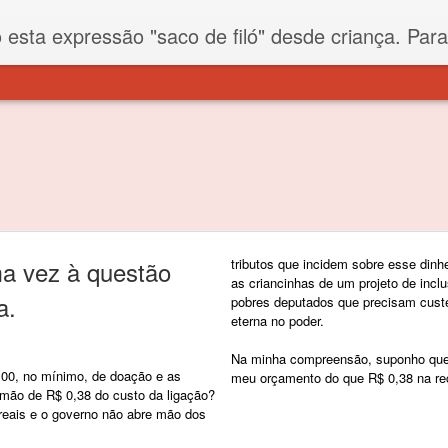
iló" desde criança. Para quem não sabe, filó é um tecido todo furadinho e permite que um saco feito com ele, mesmo que muito exposto ao ar soprado para dentro, nunca vai se encher. Aí
a vez à questão
tributos que incidem sobre esse dinh
as criancinhas de um projeto de inclu
a.
pobres deputados que precisam cust
eterna no poder.
Na minha compreensão, suponho que 
,00, no mínimo, de doação e as
meu orçamento do que R$ 0,38 na rec
 mão de R$ 0,38 do custo da ligação?
reais e o governo não abre mão dos