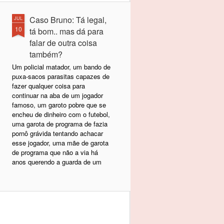
Caso Bruno: Tá legal,
JUL
10
tá bom.. mas dá para
falar de outra coisa
também?
Um policial matador, um bando de
puxa-sacos parasitas capazes de
fazer qualquer coisa para
continuar na aba de um jogador
famoso, um garoto pobre que se
encheu de dinheiro com o futebol,
uma garota de programa de fazia
pornô grávida tentando achacar
esse jogador, uma mãe de garota
de programa que não a via há
anos querendo a guarda de um
bebê que vale um bom dinheiro de
pensão, um pai de garota de
programa envolvido com estupro
de menores...