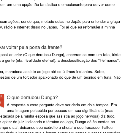
processo de educação. De um
as grandes lições de inaptidão,
com um uma opção tão fantástica e emocionante para se ver como
lado, os radicais da educação
despreparo e vaidade oferecidas
pregam que palmada traumatiza e
que, se não mostram o caminho a
cria monstros.
ser trilhado, indicam a certeza do
carnações, sendo que, metade delas no Japão para entender a graça
rumo para o desastre
tv, rádio e internet disso no Japão. Foi aí que eu reformulei a minha
administrativo. Sendo assim, eis
11 dicas de como gerir um
negócio em direção à derrocada.
 voltar pela porta da frente?
1.
 post anterior (O que derrubou Dunga), encerramos com um fato, triste
 a gente (eta, rivalidade eterna!), a desclassificação dos "Hermanos".
a, maradona assiste ao jogo até os últimos instantes. Sofre,
o gestos de um torcedor apaixonado do que de um técnico em fúria. Não
O que derrubou Dunga?
UL
3
A resposta a essa pergunta deve ser dada em dois tempos. Em
uma imagem percebida por poucos em sua significância (mas
stacada pela minha esposa que assistia ao jogo nervosa) diz tudo.
 apitar do juiz indicando o término do jogo, Dunga dá às costas ao
mpo e sai, deixando seu exército a chorar o seu fracasso. Faltou
umildade e liderança que o fariam entrar em campo e consolar aqueles