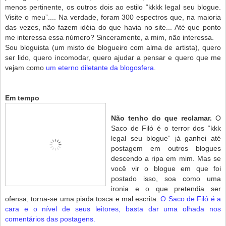
menos pertinente, os outros dois ao estilo “kkkk legal seu blogue.
Visite o meu”.... Na verdade, foram 300 espectros que, na maioria
das vezes, não fazem idéia do que havia no site... Até que ponto
me interessa essa número? Sinceramente, a mim, não interessa.
Sou bloguista (um misto de blogueiro com alma de artista), quero
ser lido, quero incomodar, quero ajudar a pensar e quero que me
vejam como
um eterno diletante da blogosfera
.
Em tempo
Não tenho do que reclamar.
O
Saco de Filó é o terror dos “kkk
legal
seu blogue” já ganhei até
postagem em outros blogues
descendo a ripa em mim. Mas se
você vir o blogue em que foi
postado isso, soa como uma
ironia e o que pretendia ser
ofensa, torna-se uma piada tosca e mal escrita.
O Saco de Filó é a
cara e o nível de seus leitores, basta dar uma olhada nos
comentários das postagens.