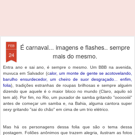
É carnaval... imagens e flashes.. sempre
FEB
24
mais do mesmo.
Entra ano e sai ano, é sempre o mesmo. Um BBB na avenida,
muvuca em Salvador (c
alor, um monte de gente se acotovelando,
barulho ensurdecedor, um cheiro de suor desgraçado... enfim,
folia
), tradições estranhas de roupas brilhosas e sempre alguém
dizendo que aquele é o maior bloco no mundo (Claro, aquilo só
tem ali). Por fim, no Rio, um puxador de samba gritando "oooooiiii"
antes de começar um samba e, na Bahia, alguma cantora super
sexy
gritando "sai do chão" em cima de um trio elétrico.
Mas há os personagens dessa folia que são o tema dessa
postagem. Foliões anônimos que trazem alegria, ilustram as fotos