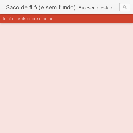
Saco de filó (e sem fundo)
Eu escuto esta expressão "saco de filó" desde criança. Para quem não sabe, filó é um tecido todo furadinho e permite que um saco feito com ele, mesmo que muito exposto ao ar soprado para dentro, nunca vai se encher. Aí está o propósito deste nome... Para viver em sociedade tem que ter saco de filó.
Início
Mais sobre o autor