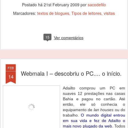
Postado há
21st February 2009
por
sacodefilo
Marcadores:
textos de blogues
Tipos de leitores
visitas
15
Ver comentários
FEB
Webmala I – descobriu o PC.... o início.
14
Adailto comprou um PC em
suaves 12 prestações nas casas
Bahia e pagou no cartão. Até
então, ele só conhecia o
equipamento de
lan houses
ou do
trabalho.
O mundo digital entrou
em sua vida e fez de Adailto o
mais novo plugado da web.
Todos