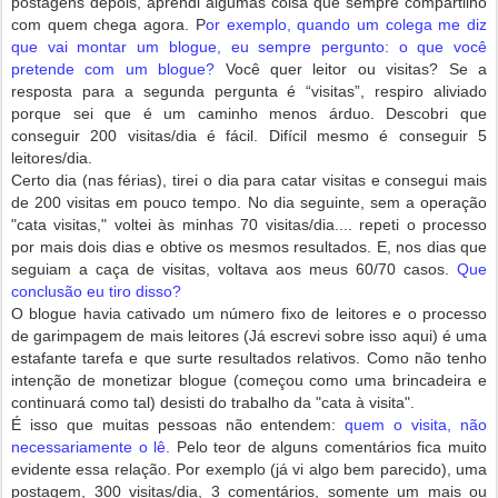
postagens depois, aprendi algumas coisa que sempre compartilho
com quem chega agora. P
or exemplo, quando um colega me diz
que vai montar um blogue, eu sempre pergunto: o que você
pretende com um blogue?
Você quer leitor ou visitas? Se a
resposta para a segunda pergunta é “visitas”, respiro alivia
do
porque sei que é um caminho menos árduo. Descobri que
conseguir 200 visitas/dia é fácil. Difícil mesmo é conseguir 5
leitores/dia.
Certo dia (nas férias), tirei o dia para catar visitas e consegui mais
de 200 visitas em pouco tempo. No dia seguinte, sem a operação
"cata visitas," voltei às minhas 70 visitas/dia.... repeti o processo
por mais dois dias e obtive os mesmos resultados. E, nos dias que
seguiam a caça de visitas, voltava aos meus 60/70 casos.
Que
conclusão eu tiro disso?
O blogue havia cativado um número fixo de leitores e o processo
de garimpagem de mais leitores (Já escrevi sobre isso aqui) é uma
estafante tarefa e que surte resultados relativos. Como não tenho
intenção de monetizar blogue (começou como uma brincadeira e
continuará como tal) desisti do trabalho da "cata à visita".
É isso que muitas pessoas não entendem:
quem o visita, não
necessariamente o lê.
Pelo teor de alguns comentários fica muito
evidente essa relação. Por exemplo (já vi algo bem parecido), uma
postagem, 300 visitas/dia, 3 comentários, somente um mais ou