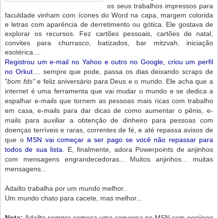
os seus trabalhos impressos para
faculdade vinham com ícones do Word na capa, margem colorida
e letras com aparência de derretimento ou gótica. Ele gostava de
explorar os recursos. Fez cartões pessoais, cartões de natal,
convites para churrasco, batizados, bar mitzvah, iniciação
esotérica....
Registrou um e-mail no Yahoo e outro no Google, criou um perfil
no Orkut
.... sempre que pode, passa os dias deixando scraps de
"
bom fds"
e feliz aniversário para Deus e o mundo. Ele acha que a
internet é uma ferramenta que vai mudar o mundo e se dedica a
espalhar e-mails que tornem as pessoas mais ricas com trabalho
em casa, e-mails para dar dicas de como aumentar o pênis, e-
mails para auxiliar a obtenção de dinheiro para pessoas com
doenças terríveis e raras, correntes de fé, e até repassa avisos de
que o
MSN vai começar a ser pago se você não repassar para
todos de sua lista.
E, finalmente, adora Powerpoints de anjinhos
com mensagens engrandecedoras... Muitos anjinhos... muitas
mensagens...
Adailto trabalha por um mundo melhor..
Um mundo chato para cacete, mas melhor...
Nota:
Adailto sempre começa uma conversa no MSN com
oooiieee