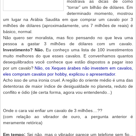
mostrava as dicas de como
“torrar” um bilhão de dólares. Em
determinado momento, mostrou
um lugar na Arábia Saudita em que comprar um cavalo por 3
milhões de dólares (aproximadamente, uns 7 milhões de reais) é
básico, normal.
Não quero ser moralista, mas fico pensando no que leva uma
pessoa a gastar 3 milhões de dólares com um cavalo.
Investimento? Não.
Eu conheço uma lista de 100 investimentos
muito melhores do que esses cavalos. E convenhamos quantos
desequilibrados você conhece que estão dispostos a pagar isso
por um cavalo?
Não, os Xeques árabes não investem em cavalos,
eles compram cavalos por hobby, explicou o apresentador
.
Acho isso de uma ironia cruel. A região do oriente médio é uma das
detentoras de maior índice de desigualdade no planeta, reduto de
conflito e ódio (de certa forma, agora vou entendendo...)
Onde o cara vai enfiar um cavalo de 3 milhões....??
(com relação ao vibrador de ouro, a pergunta anterior é
meramente retórica)
Em tempo:
Sei não, mas o vibrador parece um telefone sem fio...