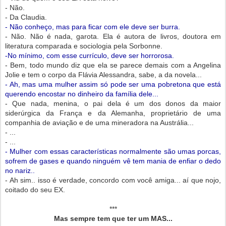
- Não.
- Da Claudia.
- Não conheço, mas para ficar com ele deve ser burra.
- Não. Não é nada, garota. Ela é autora de livros, doutora em
literatura comparada e sociologia pela Sorbonne.
-No mínimo, com esse currículo, deve ser horrorosa.
- Bem, todo mundo diz que ela se parece demais com a Angelina
Jolie e tem o corpo da Flávia Alessandra, sabe, a da novela...
- Ah, mas uma mulher assim só pode ser uma pobretona que está
querendo encostar no dinheiro da família dele...
- Que nada, menina, o pai dela é um dos donos da maior
siderúrgica da França e da Alemanha, proprietário de uma
companhia de aviação e de uma mineradora na Austrália...
- ...
- ...
- Mulher com essas características normalmente são umas porcas,
sofrem de gases e quando ninguém vê tem mania de enfiar o dedo
no nariz..
- Ah sim.. isso é verdade, concordo com você amiga... aí que nojo,
coitado do seu EX.
***
Mas sempre tem que ter um MAS...