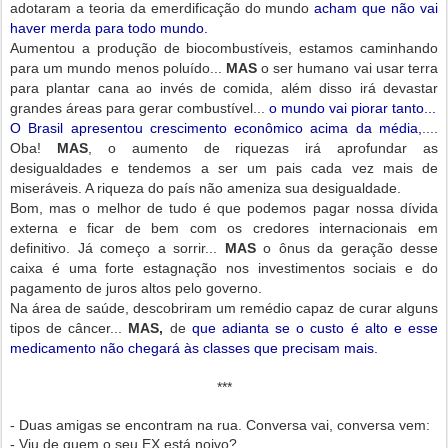
adotaram a teoria da emerdificação do mundo
acham que não vai
haver merda para todo mundo.
Aumentou a produção de biocombustíveis, estamos caminhando
para um mundo menos poluído...
MAS
o ser humano vai usar terra
para plantar cana ao invés de comida, além disso irá devastar
grandes áreas para gerar combustível...
o mundo vai piorar tanto...
O Brasil apresentou crescimento econômico acima da média,
....
Oba!
MAS
, o aumento de riquezas irá aprofundar as
desigualdades e tendemos a ser um pais cada vez mais de
miseráveis. A riqueza do país não ameniza sua desigualdade.
Bom, mas o melhor de tudo é que podemos pagar nossa dívida
externa e ficar de bem com os credores internacionais em
definitivo. Já começo a sorrir...
MAS
o ônus da geração desse
caixa é uma forte estagnação nos investimentos sociais e do
pagamento de juros altos pelo governo.
Na área de saúde, descobriram um remédio capaz de curar alguns
tipos de câncer...
MAS,
de
que adianta se o custo é alto e esse
medicamento não chegará às classes que precisam mais.
***
- Duas amigas se encontram na rua. Conversa vai, conversa vem:
- Viu de quem o seu EX está noivo?