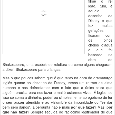
filme o rei
leão. Sim, é
aquele
desenho da
Disney e que
fez muitas
gerações
ficaram com
os olhos
cheios d'água
e que foi
baseado na
obra de
Shakespeare, uma espécie de releitura ou como alguns chegaram
a dizer: Shakespeare para crianças.
Mas o que poucos sabem que é que tanto na obra do dramaturgo
inglês quanto no desenho da Disney, temos um retrato da alma
humana e nos defrontamos com o fato que a única coisa que
alguém precisa para nos fazer o mal é estarmos vivos. É lógico, se
isso se soma a dinheiro, poder ou simplesmente ao egoísmo de ter
o seu prazer atendido e ao vislumbre da impunidade do "se dar
bem sem danos", a pergunta não é mais
por que fazer
? Mas,
por
que não fazer
? Sempre seguida do raciocínio legitimador de que