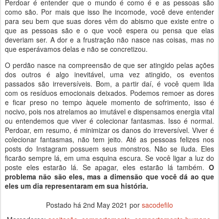
Perdoar é entender que o mundo é como é e as pessoas são
como são. Por mais que isso lhe incomode, você deve entender
para seu bem que suas dores vêm do abismo que existe entre o
que as pessoas são e o que você espera ou pensa que elas
deveriam ser. A dor e a frustração não nasce nas coisas, mas no
que esperávamos delas e não se concretizou.
O perdão nasce na compreensão de que ser atingido pelas ações
dos outros é algo inevitável, uma vez atingido, os eventos
passados são irreversíveis. Bom, a partir daí, é você quem lida
com os resíduos emocionais deixados. Podemos remoer as dores
e ficar preso no tempo àquele momento de sofrimento, isso é
nocivo, pois nos atrelamos ao imutável e dispensamos energia vital
ou entendemos que viver é colecionar fantasmas. Isso é normal.
Perdoar, em resumo, é minimizar os danos do irreversível. Viver é
colecionar fantasmas, não tem jeito. Até as pessoas felizes nos
posts do Instagram possuem seus monstros. Não se iluda. Eles
ficarão sempre lá, em uma esquina escura. Se você ligar a luz do
poste eles estarão lá. Se apagar, eles estarão lá também.
O
problema não são eles, mas a dimensão que você dá ao que
eles um dia representaram em sua história.
Postado há
2nd May 2021
por
sacodefilo