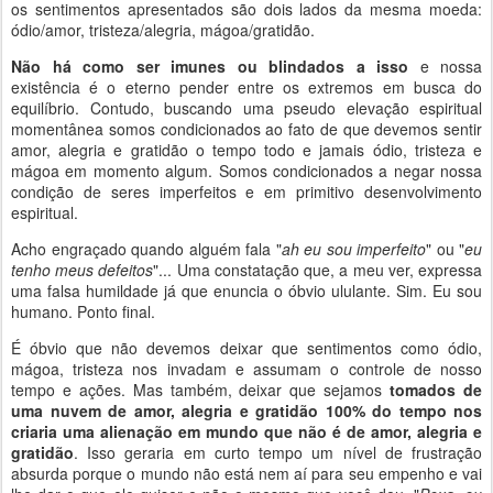
os sentimentos apresentados são dois lados da mesma moeda:
ódio/amor, tristeza/alegria, mágoa/gratidão.
Não há como ser imunes ou blindados a isso
e nossa
existência é o eterno pender entre os extremos em busca do
equilíbrio. Contudo, buscando uma pseudo elevação espiritual
momentânea somos condicionados ao fato de que devemos sentir
amor, alegria e gratidão o tempo todo e jamais ódio, tristeza e
mágoa em momento algum. Somos condicionados a negar nossa
condição de seres imperfeitos e em primitivo desenvolvimento
espiritual.
Acho engraçado quando alguém fala "
ah eu sou imperfeito
" ou "
eu
tenho meus defeitos
"... Uma constatação que, a meu ver, expressa
uma falsa humildade já que enuncia o óbvio ululante. Sim. Eu sou
humano. Ponto final.
É óbvio que não devemos deixar que sentimentos como ódio,
mágoa, tristeza nos invadam e assumam o controle de nosso
tempo e ações. Mas também, deixar que sejamos
tomados de
uma nuvem de amor, alegria e gratidão 100% do tempo nos
criaria uma alienação em mundo que não é de amor, alegria e
gratidão
. Isso geraria em curto tempo um nível de frustração
absurda porque o mundo não está nem aí para seu empenho e vai