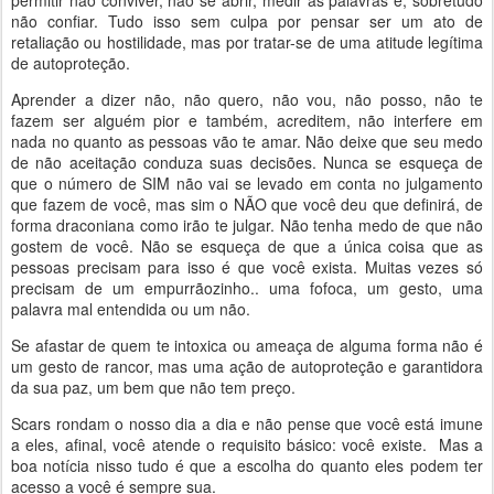
permitir não conviver, não se abrir, medir as palavras e, sobretudo
não confiar. Tudo isso sem culpa por pensar ser um ato de
retaliação ou hostilidade, mas por tratar-se de uma atitude legítima
de autoproteção.
Aprender a dizer não, não quero, não vou, não posso, não te
fazem ser alguém pior e também, acreditem, não interfere em
nada no quanto as pessoas vão te amar. Não deixe que seu medo
de não aceitação conduza suas decisões. Nunca se esqueça de
que o número de SIM não vai se levado em conta no julgamento
que fazem de você, mas sim o NÃO que você deu que definirá, de
forma draconiana como irão te julgar. Não tenha medo de que não
gostem de você. Não se esqueça de que a única coisa que as
pessoas precisam para isso é que você exista. Muitas vezes só
precisam de um empurrãozinho.. uma fofoca, um gesto, uma
palavra mal entendida ou um não.
Se afastar de quem te intoxica ou ameaça de alguma forma não é
um gesto de rancor, mas uma ação de autoproteção e garantidora
da sua paz, um bem que não tem preço.
Scars rondam o nosso dia a dia e não pense que você está imune
a eles, afinal, você atende o requisito básico: você existe. Mas a
boa notícia nisso tudo é que a escolha do quanto eles podem ter
acesso a você é sempre sua.