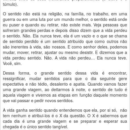
túmulo).
O sentido não está na religião, na família, no trabalho, em uma
guerra ou em uma luta por um mundo melhor, o sentido está onde
eu puser e quando eu retirar, não existe mais. Veja pessoas que
sofreram grandes perdas e depois disso dizem que a vida perdeu
o sentido. Não. Ela nunca teve, ela é um vazio e o que se chama
de sentido perdido é um sentido atribuído que como outros não
são inerentes à vida, são nossos. E como senhor deles, podemos
mudar, mover, retirar, ajustar ou mesmo desistir. E dizemos que a
vida perdeu sentido. Não. A vida não perdeu… Ela nunca teve.
Você, sim.
Dessa forma, o grande sentido dessa vida é encontrar,
ressignificar, mudar sentidos para que o dia seguinte gere
expectativa e não tédio, desalento e apatia. Quando vamos fazer
uma grande viagem, ao deitarmos à noite, o sentido de tudo é
aquela viagem e vivemos as etapas em função daquele momento
que vai passar e pedir novos sentidos.
A vida ganha sentido quando entendemos que ela, por si só, não
tem nenhum e atribui-los é o X da questão. O X é sabermos que
cada dia é uma grande viagem e se preparar e esperar sua
chegada é o único sentido tangível.