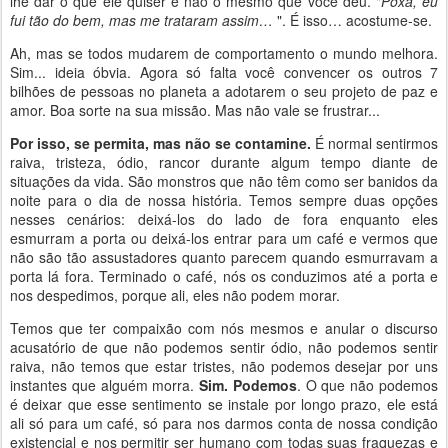
lhe dar o que ele quiser e não o mesmo que você deu. "
Poxa, eu
fui tão do bem, mas me trataram assim…
". É isso… acostume-se.
Ah, mas se todos mudarem de comportamento o mundo melhora.
Sim... ideia óbvia. Agora só falta você convencer os outros 7
bilhões de pessoas no planeta a adotarem o seu projeto de paz e
amor. Boa sorte na sua missão. Mas não vale se frustrar...
Por isso, se permita, mas não se contamine.
É normal sentirmos
raiva, tristeza, ódio, rancor durante algum tempo diante de
situações da vida. São monstros que não têm como ser banidos da
noite para o dia de nossa história. Temos sempre duas opções
nesses cenários: deixá-los do lado de fora enquanto eles
esmurram a porta ou deixá-los entrar para um café e vermos que
não são tão assustadores quanto parecem quando esmurravam a
porta lá fora. Terminado o café, nós os conduzimos até a porta e
nos despedimos, porque ali, eles não podem morar.
Temos que ter compaixão com nós mesmos e anular o discurso
acusatório de que não podemos sentir ódio, não podemos sentir
raiva, não temos que estar tristes, não podemos desejar por uns
instantes que alguém morra.
Sim. Podemos
. O que não podemos
é deixar que esse sentimento se instale por longo prazo, ele está
ali só para um café, só para nos darmos conta de nossa condição
existencial e nos permitir ser humano com todas suas fraquezas e