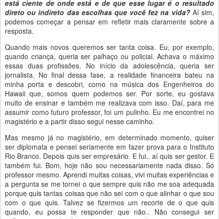
está ciente de onde está e de que esse lugar é o resultado
direto ou indireto das escolhas que você fez na vida?
Aí sim,
podemos começar a pensar em refletir mais claramente sobre a
resposta.
Quando mais novos queremos ser tanta coisa. Eu, por exemplo,
quando criança, queria ser palhaço ou policial. Achava o máximo
essas duas profissões. No início da adolescência, queria ser
jornalista. No final dessa fase, a realidade financeira bateu na
minha porta e descobri, como na música dos Engenheiros do
Hawaii que, somos quem podemos ser. Por sorte, eu gostava
muito de ensinar e também me realizava com isso. Daí, para me
assumir como futuro professor, foi um pulinho. Eu me encontrei no
magistério e a partir disso segui nesse caminho.
Mas mesmo já no magistério, em determinado momento, quiser
ser diplomata e pensei seriamente em fazer prova para o Instituto
Rio Branco. Depois quis ser empresário. E fui.. aí quis ser gestor. E
também fui. Bom, hoje não sou necessariamente nada disso. Só
professor mesmo. Aprendi muitas coisas, vivi muitas experiências e
a pergunta se me tornei o que sempre quis não me soa adequada
porque quis tantas coisas que não sei com o que alinhar o que sou
com o que quis. Talvez se fizermos um recorte de o que quis
quando, eu possa te responder que não.. Não consegui ser