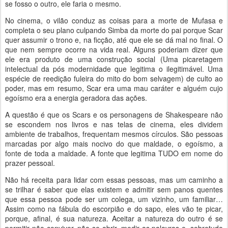
se fosso o outro, ele faria o mesmo.
No cinema, o vilão conduz as coisas para a morte de Mufasa e
completa o seu plano culpando Simba da morte do pai porque Scar
quer assumir o trono e, na ficção, até que ele se dá mal no final. O
que nem sempre ocorre na vida real. Alguns poderiam dizer que
ele era produto de uma construção social (Uma picaretagem
intelectual da pós modernidade que legitima o ilegitimável. Uma
espécie de reedição fuleira do mito do bom selvagem) de culto ao
poder, mas em resumo, Scar era uma mau caráter e alguém cujo
egoísmo era a energia geradora das ações.
A questão é que os Scars e os personagens de Shakespeare não
se escondem nos livros e nas telas de cinema, eles dividem
ambiente de trabalhos, frequentam mesmos círculos. São pessoas
marcadas por algo mais nocivo do que maldade, o egoísmo, a
fonte de toda a maldade. A fonte que legitima TUDO em nome do
prazer pessoal.
Não há receita para lidar com essas pessoas, mas um caminho a
se trilhar é saber que elas existem e admitir sem panos quentes
que essa pessoa pode ser um colega, um vizinho, um familiar…
Assim como na fábula do escorpião e do sapo, eles vão te picar,
porque, afinal, é sua natureza. Aceitar a natureza do outro é se