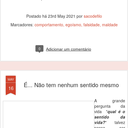
Postado há
23rd May 2021
por
sacodefilo
Marcadores:
comportamento
egoísmo
falsidade
maldade
0
Adicionar um comentário
MAY
É... Não tem nenhum sentido mesmo
16
A grande
pergunta da
vida "
qual é o
sentido da
vida?
" talvez
possa ser