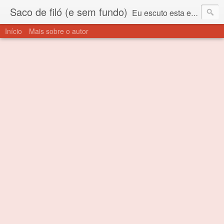
Saco de filó (e sem fundo)
Eu escuto esta expressão "saco de filó" desde criança. Para quem não sabe, filó é um tecido todo furadinho e permite que um saco feito com ele, mesmo que muito exposto ao ar soprado para dentro, nunca vai se encher. Aí está o propósito deste nome... Para viver em sociedade tem que ter saco de filó.
Início
Mais sobre o autor