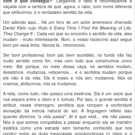
com o que consegui?
" Largamos o rabo e recomeçamos a
caçada com a certeza de que, agora, o rabo, com nome diferente
que atribuímos, é o verdadeiro sentido da vida.
Um adendo aqui... Há um livro de um autor americano chamado
Daniel Klein cujo título é
Every Time I Find the Meaning of Life,
They Change It
- Cada vez que eu encontro o sentido da vida, eles
mudam - muito interessante. Bom, o nosso raciocínio aqui segue
bem por essa linha. Vamos lá.. retomemos.
Ser bom profissional, bom pai, bem sucedido, no fundo não faz
muito sentido como fim, mas com tudo que construímos como
meio. Até porque, no meio dessa caça, os sentidos mudam,
desistimos, mudamos, refazemos… e o sentidos mudam porque
ele não é da vida. Ele é nosso e nós sim, mudamos. Nós os
criamos, atribuímos, nós os mudamos.
A vida, como tudo, não possui uma essência. Ela é um vazio que
nos separa entre o útero e o túmulo. Por isso, o grande sentido é
atribuir, nesse interregno, sentidos que rompam a confortável
sensação da inércia natural do ser. A linguagem reflete isso
quando dizemos "
a vida passa
". Aí é que está… ela não passa.
Nós é que somos compelidos a passar enquanto ela se mantém
estática como uma estrada sem tamanho conhecido que nos
conduz entre as duas inexoráveis proparoxítonas (o útero e o