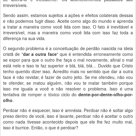
irreversíveis.
Sendo assim, estamos sujeitos a ações e efeitos colaterais dessas
e não podemos fugir disso. Aceite como algo do mundo e aprenda
a tratar a maneira como você lida com isso. O fato é inevitável e
irreversível, mas a maneira como você lida com isso faz toda a
diferença na sua vida.
O segundo problema é a conceituação de perdão nascida na ideia
cristã de "
dar a outra face
" que é entendida erroneamente como
se expor para que o outro lhe faça o mal novamente, afinal o mal
está nele e isso te faz superior e blá, blá, blá… Duvido que Cristo
tenho querido dizer isso. Acredito mais no sentido que dar a outra
face é não revidar, é fazer de outro jeito. Se me ofendeu, não vou
te ofender, se matou alguém, não vou te matar também porque
isso me iguala a você e não resolver o problema. Isso é uma
tentativa de romper o tóxico ciclo do
dente-por-dente-olho-por-
olho
.
Perdoar não é esquecer, isso é amnésia. Perdoar não é soltar algo
preso dentro de você, isso é laxante, perdoar não é aceitar o outro
como nada tivesse acontecido depois que ele lhe fez muito mal,
isso é burrice. Então, o que é perdoar?