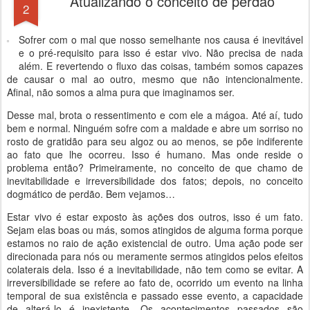
Atualizando o conceito de perdão
2
Sofrer com o mal que nosso semelhante nos causa é inevitável
e o pré-requisito para isso é estar vivo. Não precisa de nada
além. E revertendo o fluxo das coisas, também somos capazes
de causar o mal ao outro, mesmo que não intencionalmente.
Afinal, não somos a alma pura que imaginamos ser.
Desse mal, brota o ressentimento e com ele a mágoa. Até aí, tudo
bem e normal. Ninguém sofre com a maldade e abre um sorriso no
rosto de gratidão para seu algoz ou ao menos, se põe indiferente
ao fato que lhe ocorreu. Isso é humano. Mas onde reside o
problema então? Primeiramente, no conceito de que chamo de
inevitabilidade e irreversibilidade dos fatos; depois, no conceito
dogmático de perdão. Bem vejamos…
Estar vivo é estar exposto às ações dos outros, isso é um fato.
Sejam elas boas ou más, somos atingidos de alguma forma porque
estamos no raio de ação existencial de outro. Uma ação pode ser
direcionada para nós ou meramente sermos atingidos pelos efeitos
colaterais dela. Isso é a inevitabilidade, não tem como se evitar. A
irreversibilidade se refere ao fato de, ocorrido um evento na linha
temporal de sua existência e passado esse evento, a capacidade
de alterá-lo é inexistente. Os acontecimentos passados são