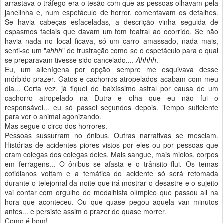
arrastava o tráfego era o tesão com que as pessoas olhavam pela
janelinha e, num espetáculo de horror, comentavam os detalhes.
Se havia cabeças esfaceladas, a descrição vinha seguida de
espasmos faciais que davam um tom teatral ao ocorrido. Se não
havia nada no local ficava, só um carro amassado, nada mais,
senti-se um "
ahhh
" de frustração como se o espetáculo para o qual
se preparavam tivesse sido cancelado....
Ahhhh
.
Eu, um alienígena por opção, sempre me esquivava desse
mórbido prazer. Gatos e cachorros atropelados acabam com meu
dia... Certa vez, já fiquei de baixíssimo astral por causa de um
cachorro atropelado na Dutra e olha que eu não fui o
responsável... eu só passei segundos depois. Tempo suficiente
para ver o animal agonizando.
Mas segue o circo dos horrores.
Pessoas sussurram no ônibus. Outras narrativas se mesclam.
Histórias de acidentes piores vistos por eles ou por pessoas que
eram colegas dos colegas deles. Mais sangue, mais miolos, corpos
em ferragens... O ônibus se afasta e o trânsito flui. Os temas
cotidianos voltam e a temática do acidente só será retomada
durante o telejornal da noite que irá mostrar o desastre e o sujeito
vai contar com orgulho de medalhista olímpico que passou ali na
hora que aconteceu. Ou que quase pegou aquela van minutos
antes... e persiste assim o prazer de quase morrer.
Como é bom!