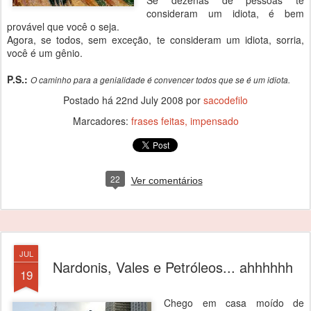
Se dezenas de pessoas te
consideram um idiota, é bem
provável que você o seja.
Agora, se todos, sem exceção, te consideram um idiota, sorria,
você é um gênio.
P.S.:
O caminho para a genialidade é convencer todos que se é um idiota.
Postado há
22nd July 2008
por
sacodefilo
Marcadores:
frases feitas
impensado
22
Ver comentários
JUL
Nardonis, Vales e Petróleos... ahhhhhh
19
Chego em casa moído de