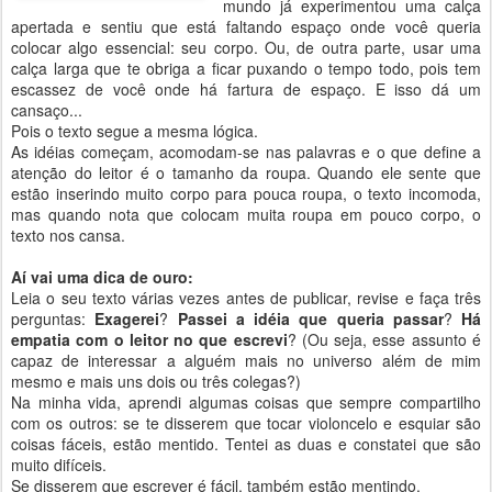
mundo já experimentou uma calça
apertada e sentiu que está faltando espaço onde você queria
colocar algo essencial: seu corpo. Ou, de outra parte, usar uma
calça larga que te obriga a ficar puxando o tempo todo, pois tem
escassez de você onde há fartura de espaço. E isso dá um
cansaço...
Pois o texto segue a mesma lógica.
As idéias começam, acomodam-se nas palavras e o que define a
atenção do leitor é o tamanho da roupa. Quando ele sente que
estão inserindo muito corpo para pouca roupa, o texto incomoda,
mas quando nota que colocam muita roupa em pouco corpo, o
texto nos cansa.
Aí vai uma dica de ouro:
Leia o seu texto várias vezes antes de publicar, revise e faça três
perguntas:
Exagerei
?
Passei a idéia que queria passar
?
Há
empatia com o leitor no que escrevi
? (Ou seja, esse assunto é
capaz de interessar a alguém mais no universo além de mim
mesmo e mais uns dois ou três colegas?)
Na minha vida, aprendi algumas coisas que sempre compartilho
com os outros: se te disserem que tocar violoncelo e esquiar são
coisas fáceis, estão mentido. Tentei as duas e constatei que são
muito difíceis.
Se disserem que escrever é fácil, também estão mentindo.