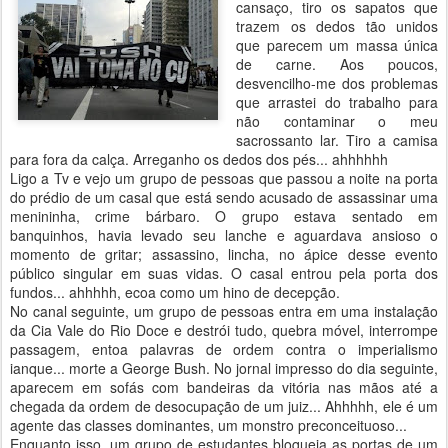
cansaço, tiro os sapatos que
trazem os dedos tão unidos
que parecem um massa única
de carne. Aos poucos,
desvencilho-me dos problemas
que arrastei do trabalho para
não contaminar o meu
sacrossanto lar. Tiro a camisa
para fora da calça. Arreganho os dedos dos pés... ahhhhhh
Ligo a Tv e vejo um grupo de pessoas que passou a noite na porta
do prédio de um casal que está sendo acusado de assassinar uma
menininha, crime bárbaro. O grupo estava sentado em
banquinhos, havia levado seu lanche e aguardava ansioso o
momento de gritar; assassino, lincha, no ápice desse evento
público singular em suas vidas. O casal entrou pela porta dos
fundos... ahhhhh, ecoa como um hino de decepção.
No canal seguinte, um grupo de pessoas entra em uma instalação
da Cia Vale do Rio Doce e destrói tudo, quebra móvel, interrompe
passagem, entoa palavras de ordem contra o imperialismo
ianque... morte a George Bush. No jornal impresso do dia seguinte,
aparecem em sofás com bandeiras da vitória nas mãos até a
chegada da ordem de desocupação de um juiz... Ahhhhh, ele é um
agente das classes dominantes, um monstro preconceituoso...
Enquanto isso, um grupo de estudantes bloqueia as portas de um