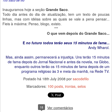
100 Saco de filó
Inauguramos hoje a seção
Grande Saco
.
Todo dia antes do dia de atualização, tem um texto de poucas
linhas, mas com idéias sobre as quais se vale a pena pensar...
Fieis à máxima: Penso, blogo, existo.
***
O que vem depois do Grande Saco...
E
no futuro todos terão seus 15 minutos de fama
...
Andy Wharol.
Mas, ainda assim, permanecerá a injustiça. Uns terão 15 minutos
de fama depois do Jornal Nacional e antes da novela, na Globo,
enquanto outros terão os 15 minutos de fama depois de um
programa religioso às 3 e meia da manhã, na Rede TV.
Postado há
18th July 2008
por
sacodefilo
Marcadores:
100 posts
ironias
selos
18
Ver comentários