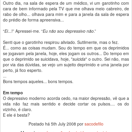
Outro dia, na sala de espera de um médico, vi um garotinho com
cara de bem informado pela TV que me olhava meio cabreiro, de
rabo de olho... olhava para mim e para a janela da sala de espera
do prédio de forma apreensiva...
“
Ei
...!” Apressei-me. “
Eu não sou depressivo não
.”
Senti que o garotinho respirou aliviado. Sutilmente, mas o fez.
É... como as coisas mudam. Sou do tempo em que os deprimidos
se jogavam pela janela, hoje, eles jogam os outros... Do tempo em
que o deprimido se suicidava, hoje, "
suicida
" o outro. Sei não, mas
por via das dúvidas, se vejo um sujeito deprimido e uma janela por
perto, já fico esperto.
...
Bons tempos aqueles... bons tempos.
Em tempo
O depressivo moderno acorda cedo, na maior depressão, vê que a
vida não faz mais sentido e decide cortar os pulsos.... os do
vizinho, é claro.
E ele é besta?
Postado há
5th July 2008
por
sacodefilo