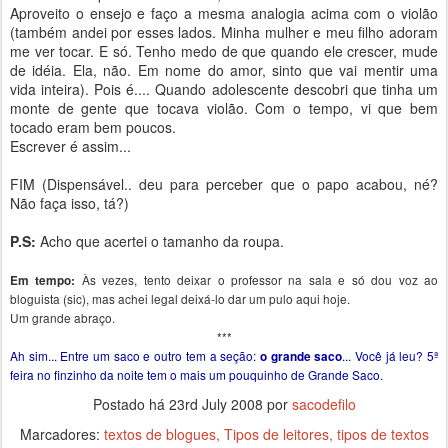
Aproveito o ensejo e faço a mesma analogia acima com o violão
(também andei por esses lados. Minha mulher e meu filho adoram
me ver tocar. E só. Tenho medo de que quando ele crescer, mude
de idéia. Ela, não. Em nome do amor, sinto que vai mentir uma
vida inteira). Pois é.... Quando adolescente descobri que tinha um
monte de gente que tocava violão. Com o tempo, vi que bem
tocado eram bem poucos.
Escrever é assim...
FIM (Dispensável.. deu para perceber que o papo acabou, né?
Não faça isso, tá?)
P.S:
Acho que acertei o tamanho da roupa.
Às vezes, tento deixar o professor na sala e só dou voz ao
Em tempo:
bloguista (sic), mas achei legal deixá-lo dar um pulo aqui hoje.
Um grande abraço.
***
Ah sim... Entre um saco e outro tem a seção:
... Você já leu? 5ª
o grande saco
feira no finzinho da noite tem o mais um pouquinho de Grande Saco.
Postado há
23rd July 2008
por
sacodefilo
Marcadores:
textos de blogues
Tipos de leitores
tipos de textos