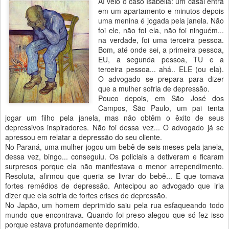
Aí veio o caso Isabella: um casal entra
em um apartamento e minutos depois
uma menina é jogada pela janela. Não
foi ele, não foi ela, não foi ninguém...
na verdade, foi uma terceira pessoa.
Bom, até onde sei, a primeira pessoa,
EU, a segunda pessoa, TU e a
terceira pessoa... ahá.. ELE (ou ela).
O advogado se prepara para dizer
que a mulher sofria de depressão.
Pouco depois, em São José dos
Campos, São Paulo, um pai tenta
jogar um filho pela janela, mas não obtêm o êxito de seus
depressivos inspiradores. Não foi dessa vez... O advogado já se
apressou em relatar a depressão do seu cliente.
No Paraná, uma mulher jogou um bebê de seis meses pela janela,
dessa vez, bingo... conseguiu. Os policiais a detiveram e ficaram
surpresos porque ela não manifestava o menor arrependimento.
Resoluta, afirmou que queria se livrar do bebê... E que tomava
fortes remédios de depressão. Antecipou ao advogado que iria
dizer que ela sofria de fortes crises de depressão.
No Japão, um homem deprimido saiu pela rua esfaqueando todo
mundo que encontrava. Quando foi preso alegou que só fez isso
porque estava profundamente deprimido.