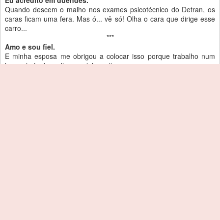
Eu acredito em duendes.
Quando descem o malho nos exames psicotécnico do Detran, os
caras ficam uma fera. Mas ó... vê só! Olha o cara que dirige esse
carro...
***
Amo e sou fiel.
E minha esposa me obrigou a colocar isso porque trabalho num
lugar cheio de mulher a minha volta.
***
"Farta lista de filhos em adesivos..."
Deixa a gente pensando: além de filho o que mais esse cara sabe
fazer.
Acho estranho. Toda vez que vejo um desses, penso que é uma
prévia para carta de convite de falecimento. Os X, Y, Z, e W
cumprem o doloroso dever de comunicar o falecimento de ....
***
Se a sua estrela não brilha, não tente apagar a minha.
Pois é... sempre que leio essa frase penso: apagar o quê? Sei lá..
acho que cheguei atrasado e encontrei tudo escuro. Só levo a
sério quando vir isso colado no vidro traseiro de um Mitsubishi
Pajero zero quilômetro. Ainda estou procurando um.
A lista é grande, mas a gente resume para não cansar.
Leia, pense, pondere..