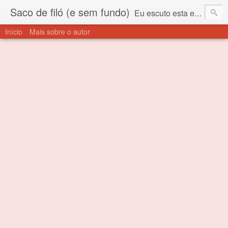
Saco de filó (e sem fundo)
Eu escuto esta expressão "saco de filó" desde criança. Para quem não sabe, filó é um tecido todo furadinho e permite que um saco feito com ele, mesmo que muito exposto ao ar soprado para dentro, nunca vai se encher. Aí está o propósito deste nome... Para viver em sociedade tem que ter saco de filó.
Início
Mais sobre o autor