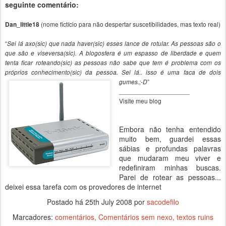
seguinte comentário:
(nome fictício para não despertar suscetibilidades, mas texto real)
Dan_little18
“
Sei lá axo(sic) que nada haver(sic) esses lance de rotular. As pessoas são o
que são e viseversa(sic). A blogosfera é um espasso de liberdade e quem
tenta ficar roteando(sic) as pessoas não sabe que tem é problema com os
próprios conhecimento(sic) da pessoa. Sei lá.. isso é uma faca de dois
”
gumes.;-D
____________________
Visite meu blog
Embora não tenha entendido
muito bem, guardei essas
sábias e profundas palavras
que mudaram meu viver e
redefiniram minhas buscas.
Parei de rotear as pessoas...
deixei essa tarefa com os provedores de internet
Postado há
25th July 2008
por
sacodefilo
Marcadores:
comentários
Comentários sem nexo
textos ruins