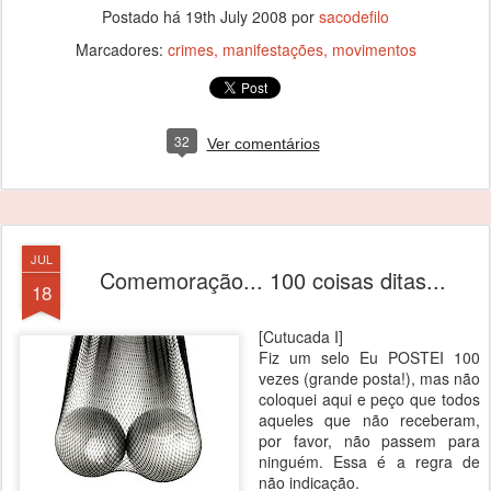
Postado há
19th July 2008
por
sacodefilo
Marcadores:
crimes
manifestações
movimentos
32
Ver comentários
JUL
Comemoração... 100 coisas ditas...
18
[Cutucada I]
Fiz um selo Eu POSTEI 100
vezes (grande posta!), mas não
coloquei aqui e peço que todos
aqueles que não receberam,
por favor, não passem para
ninguém. Essa é a regra de
não indicação.