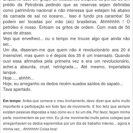
prédio da Petrobrás pedindo que as reservas sejam definidas
como patrimônio nacional e não interessa que estejam há abaixo
da camada de sal no oceano... Isso é fundo pra caramba! Só
podem ser tocadas por mão (sic) brasileiras. Ahhhhhhh ! O
petróleo é nosso. Entoam os gritos de ordem. Com mais de 50
anos de atraso.
Vejo que envelheci... ou o tempo me trouxe algo que ainda não
sei...
Um dia, disseram-me que quem não é revolucionário aos 20 é
insensível, mas quem o é depois dos 35 é um insensato. Quando
ouvi essa afirmativa pela primeira vez e era um revolucionário,
achei-a absurda, cruel, retrógrada.... Até mesmo, imperialista
ianque.
Hoje...., ahhhh...
Hoje, eu arreganho os dedos recém-suados saídos do sapato...
Tava apertado.
Antes que comece o meu linchamento, devo dizer que acho muito
Em tempo:
importante a participação em todo tipo de movimento. E fico feliz que sempre
existam pessoas dispostas a isso como eu o fui um dia. Por favor, façam minha
parte, movimentem-se por mim. Eu já me movimentei muito pelos colegas que
arreganhavam os dedos espremidos por um dia de trabalho intenso... agora é
minha vez... Ahhhhhh! Coisa boa!