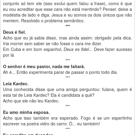
conjunto só tem ele (isso exclui quem falou a frase), como é que
eu vou acreditar que esse cara não está mentindo? Pensei: deixe a
modéstia de lado e diga: Jesus e eu somos os dois únicos que não
mentem. Resolvido o problema semântico.
***
Deus é fiel.
Acho que eu já sabia disso, mas ainda assim: obrigado pela dica.
Iria morrer sem saber se não fosse o cara me dizer.
Em Cuba e em bom espanhol,
Deus es fidel
... Deve fazer sucesso
por lá.
***
O senhor é meu pastor, nada me faltará.
Ah é... Então experimenta parar de passar o ponto todo dia.
***
Leia Kardec.
Uma conhecida disse que uma amiga perguntou: fulana, quem é
esta tal de Leia Kardec? Ela é candidata a quê?
Acho que ele não leu Kardec.
***
Eu amo minha esposa.
Acho que isso também era esperado. Fogo é se um espertinho
escrever na poeira vidro do carro: Ô... eu também!
***