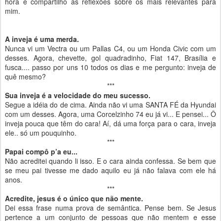
hora e compartilho as reflexões sobre os mais relevantes para
mim.
A inveja é uma merda.
Nunca vi um Vectra ou um Pallas C4, ou um Honda Civic com um
desses. Agora, chevette, gol quadradinho, Fiat 147, Brasília e
fusca.... passo por uns 10 todos os dias e me pergunto: inveja de
quê mesmo?
***
Sua inveja é a velocidade do meu sucesso.
Segue a idéia do de cima. Ainda não vi uma SANTA FÉ da Hyundai
com um desses. Agora, uma Corcelzinho 74 eu já vi... E pensei... Ô
inveja pouca que têm do cara! Aí, dá uma força para o cara, inveja
ele.. só um pouquinho.
***
Papai compô p’a eu...
Não acreditei quando li isso. E o cara ainda confessa. Se bem que
se meu pai tivesse me dado aquilo eu já não falava com ele há
anos.
***
Acredite, jesus é o único que não mente.
Dei essa frase numa prova de semântica. Pense bem. Se Jesus
pertence a um conjunto de pessoas que não mentem e esse