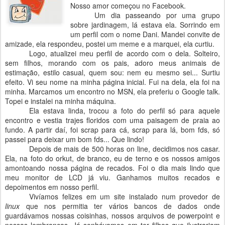
Nosso amor começou no Facebook.
Um dia passeando por uma grupo
sobre jardinagem, lá estava ela. Sorrindo em
um perfil com o nome Dani. Mandei convite de
amizade, ela respondeu, postei um meme e a marquei, ela curtiu.
Logo, atualizei meu perfil de acordo com o dela. Solteiro,
sem filhos, morando com os pais, adoro meus animais de
estimação, estilo casual, quem sou: nem eu mesmo sei... Surtiu
efeito. Vi seu nome na minha página inicial. Fui na dela, ela foi na
minha. Marcamos um encontro no MSN, ela preferiu o Google talk.
Topei e instalei na minha máquina.
Ela estava linda, trocou a foto do perfil só para aquele
encontro e vestia trajes floridos com uma paisagem de praia ao
fundo. A partir daí, foi scrap para cá, scrap para lá, bom fds, só
passei para deixar um bom fds... Que lindo!
Depois de mais de 500 horas on line, decidimos nos casar.
Ela, na foto do orkut, de branco, eu de terno e os nossos amigos
amontoando nossa página de recados. Foi o dia mais lindo que
meu monitor de LCD já viu. Ganhamos muitos recados e
depoimentos em nosso perfil.
Vivíamos felizes em um site instalado num provedor de
linux
que nos permitia ter vários bancos de dados onde
guardávamos nossas coisinhas, nossos arquivos de powerpoint e