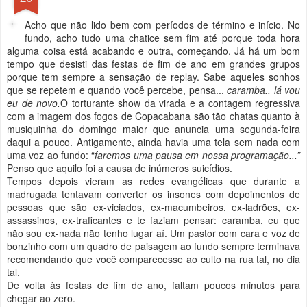
Acho que não lido bem com períodos de término e início. No
fundo, acho tudo uma chatice sem fim até porque toda hora
alguma coisa está acabando e outra, começando. Já há um bom
tempo que desisti das festas de fim de ano em grandes grupos
porque tem sempre a sensação de replay. Sabe aqueles sonhos
que se repetem e quando você percebe, pensa...
caramba.. lá vou
eu de novo.
O torturante show da virada e a contagem regressiva
com a imagem dos fogos de Copacabana são tão chatas quanto à
musiquinha do domingo maior que anuncia uma segunda-feira
daqui a pouco. Antigamente, ainda havia uma tela sem nada com
uma voz ao fundo: “
faremos uma pausa em nossa programação...”
Penso que aquilo foi a causa de inúmeros suicídios.
Tempos depois vieram as redes evangélicas que durante a
madrugada tentavam converter os insones com depoimentos de
pessoas que são ex-viciados, ex-macumbeiros, ex-ladrões, ex-
assassinos, ex-traficantes e te faziam pensar: caramba, eu que
não sou ex-nada não tenho lugar aí. Um pastor com cara e voz de
bonzinho com um quadro de paisagem ao fundo sempre terminava
recomendando que você comparecesse ao culto na rua tal, no dia
tal.
De volta às festas de fim de ano, faltam poucos minutos para
chegar ao zero.