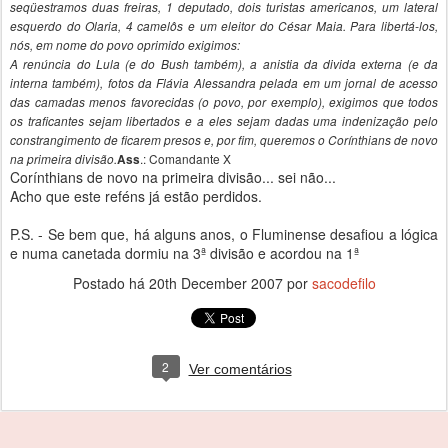
seqüestramos duas freiras, 1 deputado, dois turistas americanos, um lateral
esquerdo do Olaria, 4 camelôs e um eleitor do César Maia. Para libertá-los,
nós, em nome do povo oprimido exigimos:
A renúncia do Lula (e do Bush também), a anistia da divida externa (e da
interna também), fotos da Flávia Alessandra pelada em um jornal de acesso
das camadas menos favorecidas (o povo, por exemplo), exigimos que todos
os traficantes sejam libertados e a eles sejam dadas uma indenização pelo
constrangimento de ficarem presos e, por fim, queremos o Corínthians de novo
.: Comandante X
na primeira divisão.
Ass
Corínthians de novo na primeira divisão... sei não...
Acho que este reféns já estão perdidos.
P.S. - Se bem que, há alguns anos, o Fluminense desafiou a lógica
e numa canetada dormiu na 3ª divisão e acordou na 1ª
Postado há
20th December 2007
por
sacodefilo
2
Ver comentários