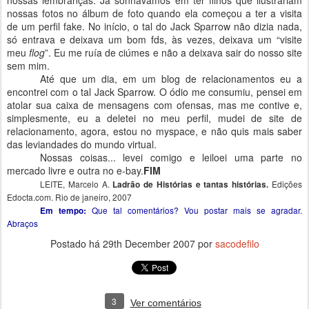
nossas lembranças. Já sonhávamos em ter filhos que ilustrariam
nossas fotos no álbum de foto quando ela começou a ter a visita
de um perfil fake. No início, o tal do Jack Sparrow não dizia nada,
só entrava e deixava um bom fds, às vezes, deixava um “visite
meu
flog
”. Eu me ruía de ciúmes e não a deixava sair do nosso site
sem mim.
Até que um dia, em um blog de relacionamentos eu a
encontrei com o tal Jack Sparrow. O ódio me consumiu, pensei em
atolar sua caixa de mensagens com ofensas, mas me contive e,
simplesmente, eu a deletei no meu perfil, mudei de site de
relacionamento, agora, estou no myspace, e não quis mais saber
das leviandades do mundo virtual.
Nossas coisas... levei comigo e leiloei uma parte no
mercado livre e outra no e-bay.
FIM
LEITE, Marcelo A.
Edições
Ladrão de Histórias e tantas histórias.
Edocta.com. Rio de janeiro, 2007
Que tal comentários? Vou postar mais se agradar.
Em tempo:
Abraços
Postado há
29th December 2007
por
sacodefilo
3
Ver comentários