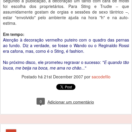
Segundo a publicação, a decoração um tanto com cara de motel
foi escolha dos proprietários. Para Sting e Trudie – que
assumidamente gostam de orgias e sessões de sexo tântrico –,
estar "envolvido" pelo ambiente ajuda na hora "h" e na auto-
estima.
Em tempo:
Atenção à decoração vermelho puteiro com o quadro das pernas
ao fundo. Diz a verdade, se fosse o Wando ou o Reginaldo Rossi
era cafona, mas, como é o Sting, é fashion.
No próximo disco, ele prometeu regravar o sucesso: "
E quando tão
louca, me beija na boca, me ama no chão...
"
Postado há
21st December 2007
por
sacodefilo
0
Adicionar um comentário