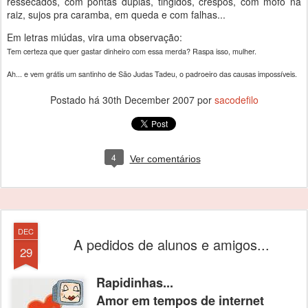
ressecados, com pontas duplas, tingidos, crespos, com mofo na
raiz, sujos pra caramba, em queda e com falhas...
Em letras miúdas, vira uma observação:
Tem certeza que quer gastar dinheiro com essa merda? Raspa isso, mulher.
Ah... e vem grátis um santinho de São Judas Tadeu, o padroeiro das causas impossíveis.
Postado há
30th December 2007
por
sacodefilo
4
Ver comentários
DEC
A pedidos de alunos e amigos...
29
R
apidinhas...
Amor em tempos de internet