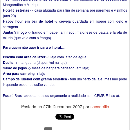
Mangaratiba e Muriqui.
-> casa alugada para fim de semana por parentes e vizinhos
Hotel 5 estrelas
(uns 20)
-> cerveja guardada em isopor com gelo e
Happy hour em bar de hotel
serragem
-> frango em papel laminado, maionese de batata e farofa de
Jantar/almoço
miúdo (que veio com o frango)
Para quem não quer ir para o litoral....
-> laje com latão de água
Piscina com área de lazer
-> mangueira (disponível na laje)
Ducha
-> mesa de bar para carteado (em laje)
Salão de jogos
-> laje
Área para camping
- tem um perto da laje, mas não pode
Campo de futebol com grama sintética
ir quando os donos estão vendo.
Esse é Brasil adequando seu orçamento a realidade sem CPMF. É isso aí.
Postado há
27th December 2007
por
sacodefilo