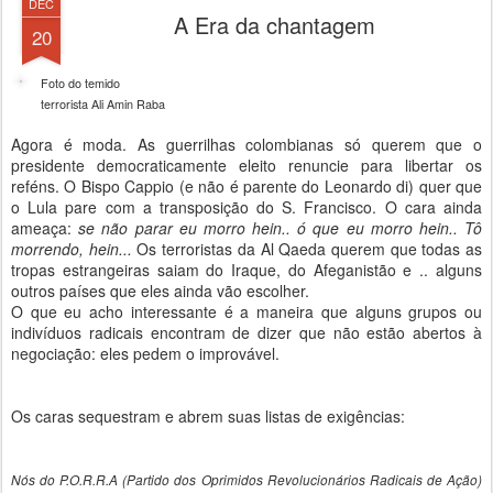
DEC
A Era da chantagem
20
Foto do temido
terrorista Ali Amin Raba
Agora é moda. As guerrilhas colombianas só querem que o
presidente democraticamente eleito renuncie para libertar os
reféns. O Bispo Cappio (e não é parente do Leonardo di) quer que
o Lula pare com a transposição do S. Francisco. O cara ainda
ameaça:
se não parar eu morro hein.. ó que eu morro hein.. Tô
morrendo, hein...
Os terroristas da Al Qaeda querem que todas as
tropas estrangeiras saiam do Iraque, do Afeganistão e .. alguns
outros países que eles ainda vão escolher.
O que eu acho interessante é a maneira que alguns grupos ou
indivíduos radicais encontram de dizer que não estão abertos à
negociação: eles pedem o improvável.
Os caras sequestram e abrem suas listas de exigências:
Nós do P.O.R.R.A (Partido dos Oprimidos Revolucionários Radicais de Ação)