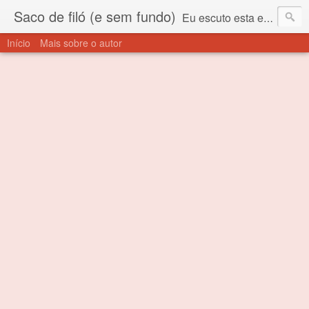
Saco de filó (e sem fundo)
Eu escuto esta expressão "saco de filó" desde criança. Para quem não sabe, filó é um tecido todo furadinho e permite que um saco feito com ele, mesmo que muito exposto ao ar soprado para dentro, nunca vai se encher. Aí está o propósito deste nome... Para viver em sociedade tem que ter saco de filó.
Início
Mais sobre o autor