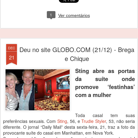
1
Ver comentários
Deu no site GLOBO.COM (21/12) - Brega
DEC
21
e Chique
Sting abre as portas
da suíte onde
promove ‘festinhas’
com a mulher
Toda casal tem suas
preferências sexuais. Com
Sting
, 56, e
Trudie Styler
, 53, não seria
diferente. O jornal “Daily Mail” desta sexta-feira, 21, traz a foto da
provocante suíte do casal em Manhattan, em Nova York.