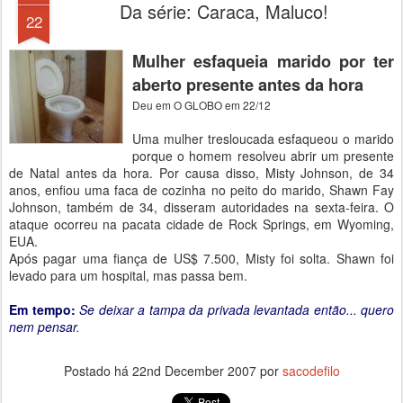
Da série: Caraca, Maluco!
22
Mulher esfaqueia marido por ter
aberto presente antes da hora
Deu em O GLOBO em 22/12
Uma mulher tresloucada esfaqueou o marido
porque o homem resolveu abrir um presente
de Natal antes da hora. Por causa disso, Misty Johnson, de 34
anos, enfiou uma faca de cozinha no peito do marido, Shawn Fay
Johnson, também de 34, disseram autoridades na sexta-feira. O
ataque ocorreu na pacata cidade de Rock Springs, em Wyoming,
EUA.
Após pagar uma fiança de US$ 7.500, Misty foi solta. Shawn foi
levado para um hospital, mas passa bem.
Em tempo:
Se deixar a tampa da privada levantada então... quero
nem pensar
.
Postado há
22nd December 2007
por
sacodefilo