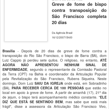
Greve de fome de bispo
contra transposição do
São Francisco completa
20 dias
Da Agência Brasil
16/12/200715h00
Brasília
- Depois de 20 dias de greve de fome contra a
transposição do Rio São Francisco, o bispo de Barra (BA), dom
Luiz Cappio já perdeu sete quilos. O religioso, no entanto,
ATÉ
AGORA NÃO APRESENTOU NENHUM SINAL DE
ENFERMIDADE
, segundo o representante da Comissão Pastoral
da Terra (CPT) na Bahia e coordenador da Articulação Popular
pela Revitalização do São Francisco, Rubens Siqueira. Neste
domingo, Dom Luiz
SAIU DA IGREJA
onde está, em Sobradinho
(BA),
PARA RECEBER CERCA DE 100 PESSOAS
que estão no
local em apoio à greve de fome. A partir de amanhã (17), 21º dia
de jejum, o bispo terá acompanhamento médico constante. "
ELE
DIZ QUE ESTÁ SE SENTINDO BEM
, mas sabe que está mais
frágil", disse a assessora da Articulação São Francisco Vivo,