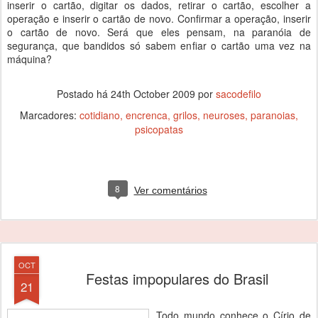
inserir o cartão, digitar os dados, retirar o cartão, escolher a
operação e inserir o cartão de novo. Confirmar a operação, inserir
o cartão de novo. Será que eles pensam, na paranóia de
segurança, que bandidos só sabem enfiar o cartão uma vez na
máquina?
Postado há
24th October 2009
por
sacodefilo
Marcadores:
cotidiano
encrenca
grilos
neuroses
paranoias
psicopatas
8
Ver comentários
OCT
Festas impopulares do Brasil
21
Todo mundo conhece o Círio de