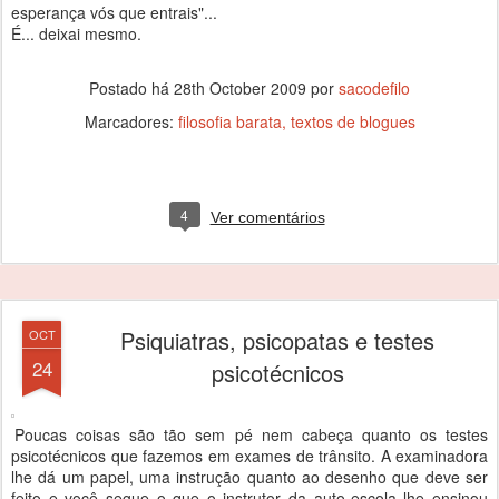
esperança vós que entrais"...
É... deixai mesmo.
Postado há
28th October 2009
por
sacodefilo
Marcadores:
filosofia barata
textos de blogues
4
Ver comentários
Psiquiatras, psicopatas e testes
OCT
24
psicotécnicos
Poucas coisas são tão sem pé nem cabeça quanto os testes
psicotécnicos que fazemos em exames de trânsito. A examinadora
lhe dá um papel, uma instrução quanto ao desenho que deve ser
feito e você segue o que o instrutor da auto-escola lhe ensinou