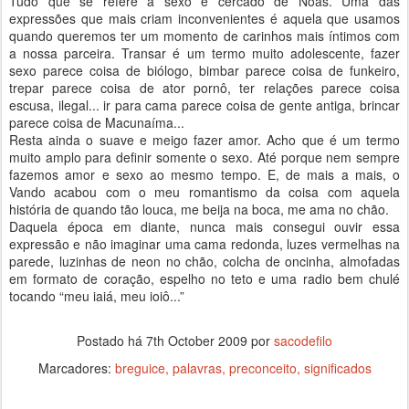
Tudo que se refere a sexo é cercado de Noas. Uma das
expressões que mais criam inconvenientes é aquela que usamos
quando queremos ter um momento de carinhos mais íntimos com
a nossa parceira. Transar é um termo muito adolescente, fazer
sexo parece coisa de biólogo, bimbar parece coisa de funkeiro,
trepar parece coisa de ator pornô, ter relações parece coisa
escusa, ilegal... ir para cama parece coisa de gente antiga, brincar
parece coisa de Macunaíma...
Resta ainda o suave e meigo fazer amor. Acho que é um termo
muito amplo para definir somente o sexo. Até porque nem sempre
fazemos amor e sexo ao mesmo tempo. E, de mais a mais, o
Vando acabou com o meu romantismo da coisa com aquela
história de quando tão louca, me beija na boca, me ama no chão.
Daquela época em diante, nunca mais consegui ouvir essa
expressão e não imaginar uma cama redonda, luzes vermelhas na
parede, luzinhas de neon no chão, colcha de oncinha, almofadas
em formato de coração, espelho no teto e uma radio bem chulé
tocando “meu iaiá, meu ioiô...”
Postado há
7th October 2009
por
sacodefilo
Marcadores:
breguice
palavras
preconceito
significados