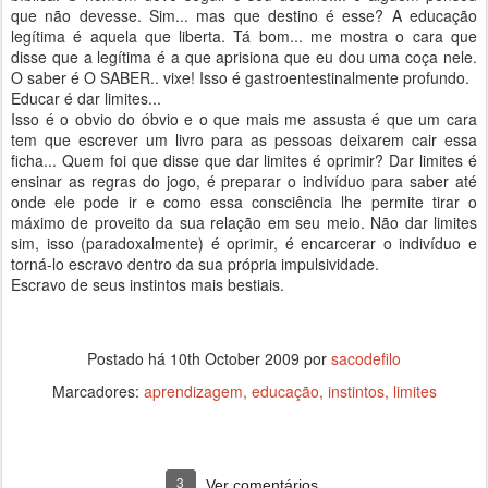
que não devesse. Sim... mas que destino é esse? A educação
legítima é aquela que liberta. Tá bom... me mostra o cara que
disse que a legítima é a que aprisiona que eu dou uma coça nele.
O saber é O SABER.. vixe! Isso é gastroentestinalmente profundo.
Educar é dar limites...
Isso é o obvio do óbvio e o que mais me assusta é que um cara
tem que escrever um livro para as pessoas deixarem cair essa
ficha... Quem foi que disse que dar limites é oprimir? Dar limites é
ensinar as regras do jogo, é preparar o indivíduo para saber até
onde ele pode ir e como essa consciência lhe permite tirar o
máximo de proveito da sua relação em seu meio. Não dar limites
sim, isso (paradoxalmente) é oprimir, é encarcerar o indivíduo e
torná-lo escravo dentro da sua própria impulsividade.
Escravo de seus instintos mais bestiais.
Postado há
10th October 2009
por
sacodefilo
Marcadores:
aprendizagem
educação
instintos
limites
3
Ver comentários