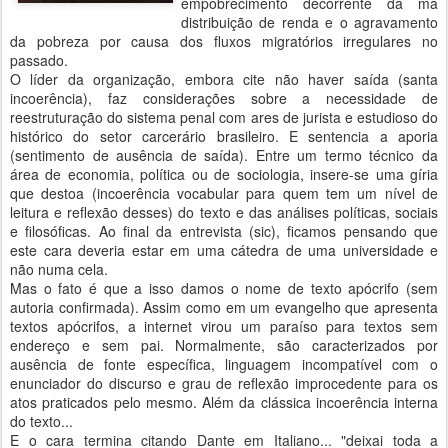
empobrecimento decorrente da má
distribuição de renda e o agravamento
da pobreza por causa dos fluxos migratórios irregulares no
passado.
O líder da organização, embora cite não haver saída (santa
incoerência), faz considerações sobre a necessidade de
reestruturação do sistema penal com ares de jurista e estudioso do
histórico do setor carcerário brasileiro. E sentencia a aporia
(sentimento de ausência de saída). Entre um termo técnico da
área de economia, política ou de sociologia, insere-se uma gíria
que destoa (incoerência vocabular para quem tem um nível de
leitura e reflexão desses) do texto e das análises políticas, sociais
e filosóficas. Ao final da entrevista (sic), ficamos pensando que
este cara deveria estar em uma cátedra de uma universidade e
não numa cela.
Mas o fato é que a isso damos o nome de texto apócrifo (sem
autoria confirmada). Assim como em um evangelho que apresenta
textos apócrifos, a internet virou um paraíso para textos sem
endereço e sem pai. Normalmente, são caracterizados por
ausência de fonte específica, linguagem incompatível com o
enunciador do discurso e grau de reflexão improcedente para os
atos praticados pelo mesmo. Além da clássica incoerência interna
do texto...
E o cara termina citando Dante em Italiano... "deixai toda a