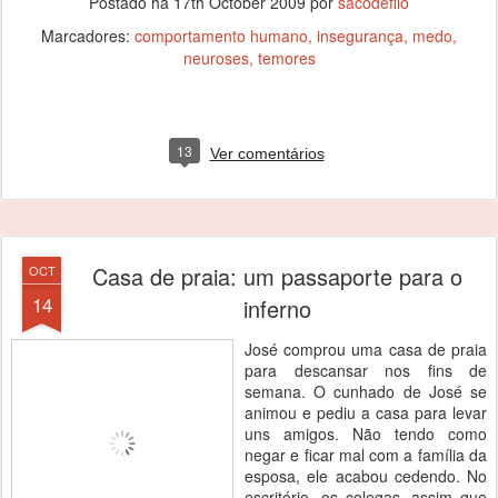
Postado há
17th October 2009
por
sacodefilo
Marcadores:
comportamento humano
insegurança
medo
neuroses
temores
13
Ver comentários
Casa de praia: um passaporte para o
OCT
14
inferno
José comprou uma casa de praia
para descansar nos fins de
semana. O cunhado de José se
animou e pediu a casa para levar
uns amigos. Não tendo como
negar e ficar mal com a família da
esposa, ele acabou cedendo. No
escritório, os colegas, assim que