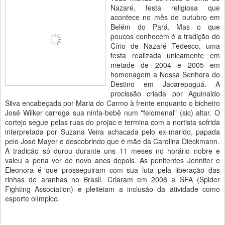
Nazaré, festa religiosa que
acontece no mês de outubro em
Belém do Pará. Mas o que
poucos conhecem é a tradição do
Círio de Nazaré Tedesco, uma
festa realizada unicamente em
metade de 2004 e 2005 em
homenagem a Nossa Senhora do
Destino em Jacarepaguá. A
procissão criada por Aguinaldo
Silva encabeçada por Maria do Carmo à frente enquanto o bicheiro
José Wilker carrega sua ninfa-bebê num "felomenal" (sic) altar. O
cortejo segue pelas ruas do projac e termina com a nortista sofrida
interpretada por Suzana Veira achacada pelo ex-marido, papada
pelo José Mayer e descobrindo que é mãe da Carolina Dieckmann.
A tradicão só durou durante uns 11 meses no horário nobre e
valeu a pena ver de novo anos depois. As penitentes Jennifer e
Eleonora é que prosseguiram com sua luta pela liberação das
rinhas de aranhas no Brasil. Criaram em 2006 a SFA (Spider
Fighting Association) e pleiteiam a inclusão da atividade como
esporte olímpico.