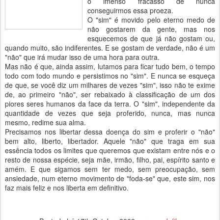
o imenso fracasso de nunca
conseguirmos essa proeza.
O "sim" é movido pelo eterno medo de
não gostarem da gente, mas nos
esquecemos de que já não gostam ou,
quando muito, são indiferentes. E se gostam de verdade, não é um
"não" que irá mudar isso de uma hora para outra.
Mas não é que, ainda assim, lutamos para ficar tudo bem, o tempo
todo com todo mundo e persistimos no "sim". E nunca se esqueça
de que, se você diz um milhares de vezes "sim", isso não te exime
de, ao primeiro "não", ser rebaixado à classificação de um dos
piores seres humanos da face da terra. O "sim", independente da
quantidade de vezes que seja proferido, nunca, mas nunca
mesmo, redime sua alma.
Precisamos nos libertar dessa doença do sim e proferir o "não"
bem alto, liberto, libertador. Aquele "não" que traga em sua
essência todos os limites que queremos que existam entre nós e o
resto de nossa espécie, seja mãe, irmão, filho, pai, espírito santo e
amém. E que sigamos sem ter medo, sem preocupação, sem
ansiedade, num eterno movimento de "foda-se" que, este sim, nos
faz mais feliz e nos liberta em definitivo.