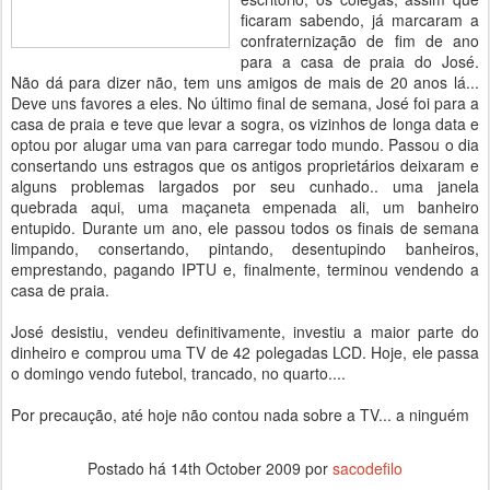
ficaram sabendo, já marcaram a
confraternização de fim de ano
para a casa de praia do José.
Não dá para dizer não, tem uns amigos de mais de 20 anos lá...
Deve uns favores a eles. No último final de semana, José foi para a
casa de praia e teve que levar a sogra, os vizinhos de longa data e
optou por alugar uma van para carregar todo mundo. Passou o dia
consertando uns estragos que os antigos proprietários deixaram e
alguns problemas largados por seu cunhado.. uma janela
quebrada aqui, uma maçaneta empenada ali, um banheiro
entupido. Durante um ano, ele passou todos os finais de semana
limpando, consertando, pintando, desentupindo banheiros,
emprestando, pagando IPTU e, finalmente, terminou vendendo a
casa de praia.
José desistiu, vendeu definitivamente, investiu a maior parte do
dinheiro e comprou uma TV de 42 polegadas LCD. Hoje, ele passa
o domingo vendo futebol, trancado, no quarto....
Por precaução, até hoje não contou nada sobre a TV... a ninguém
Postado há
14th October 2009
por
sacodefilo