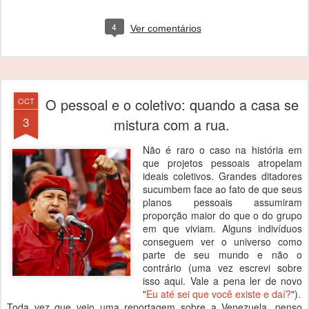
4
Ver comentários
O pessoal e o coletivo: quando a casa se
OCT
3
mistura com a rua.
Não é raro o caso na história em
que projetos pessoais atropelam
ideais coletivos. Grandes ditadores
sucumbem face ao fato de que seus
planos pessoais assumiram
proporção maior do que o do grupo
em que viviam. Alguns indivíduos
conseguem ver o universo como
parte de seu mundo e não o
contrário (uma vez escrevi sobre
isso aqui. Vale a pena ler de novo
"
Eu até sei que você existe e daí?
").
Toda vez que vejo uma reportagem sobre a Venezuela, penso