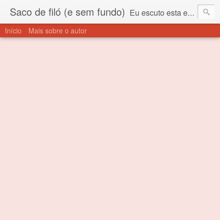
Saco de filó (e sem fundo)
Eu escuto esta expressão "saco de filó" desde criança. Para quem não sabe, filó é um tecido todo furadinho e permite que um saco feito com ele, mesmo que muito exposto ao ar soprado para dentro, nunca vai se encher. Aí está o propósito deste nome... Para viver em sociedade tem que ter saco de filó.
Início
Mais sobre o autor