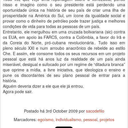
nisso e imagino como o seu presidente está perdendo uma
oportunidade única na história de seu país de criar uma ilha de
prosperidade na América do Sul, um ícone da igualdade social e
provar como o dinheiro de petróleo pode trazer justiça e melhores
condições de vida para todas as pessoas de um país.
Entretanto, ele mergulhou em uma cruzada bolivariana (sic) contra
os EUA, em apoio às FARCS, contra a Colômbia, a favor do Irã e
da Coreia do Norte, pró-cubana revolucionária.. Tudo isso em
pleno século XXI e num arroubo anacrônico de rebelde ao estilo
Che. E assim, ele consome todos os seus recursos em um projeto
pessoal que está há anos luz da realidade de um país ainda
miserável, desigual e sufocado por um regime de “ditadura branca”
que oprime a mídia, a livre iniciativa, que ideologiza o ensino e
pune os discordantes de seu plano pessoal de entrar para a
história.
Alguém deveria dizer a ele que ele já entrou.
Agora pode sair.
Postado há
3rd October 2009
por
sacodefilo
Marcadores:
egoísmo
individualismo
pessoal
projetos