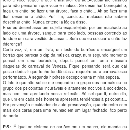
para não pensarem que você é maluco: Se desenhar bonequinho,
faça um chão, se fizer uma árvore, faça o chão... Ah se fizer uma
flor, desenhe o chão. Por fim, concluo... malucos não sabem
desenhar chão. Nunca entendi a lógica disso.
E se eu desenhasse um sujeito esquartejado por um machado ao
lado de uma árvore, sangue para todo lado, pessoas correndo ao
fundo e um cara vestido de Jason.. Será que eu colocar o chão faz
diferença?
Certa vez, vi, em um livro, um teste de borrões e enxerguei um
borrão que parecia o clip da música crazy, num segundo momento
pensei em uma borboleta, depois pensei em uma máscara
daquelas do carnaval de Veneza. Fiquei pensando será que daí
posso deduzir que tenho tendências a roqueiro ou a carnavalesco
performático. A segunda hipótese decepcionaria minha esposa.
O fato é que não sei se me enquadro no grupo dos normais ou no
grupo dos psicopatas incuráveis e altamente nocivos à sociedade,
mas nem me aprofundo nessa reflexão. Só sei que li, outro dia,
que um em cada três homens apresenta tendências à psicopatia...
Por prevenção e cuidados de auto-preservação, quando entro com
mais dois caras para uma reunião em um lugar fechado, fico perto
da porta....
P.S.:
É igual ao sistema de cartões em um banco, ele manda eu