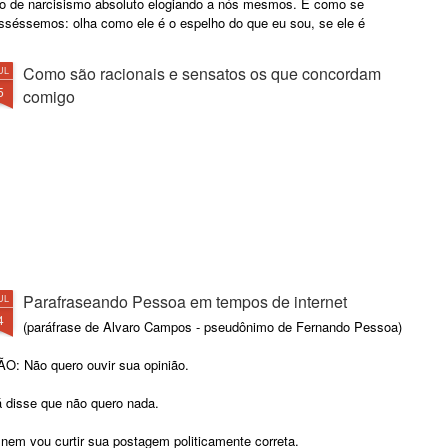
to de narcisismo absoluto elogiando a nós mesmos. É como se
isséssemos: olha como ele é o espelho do que eu sou, se ele é
nsato e virtuoso e ele me reflete, logo, eu sou sensato e virtuoso.
Como são racionais e sensatos os que concordam
UL
5
comigo
Parafraseando Pessoa em tempos de internet
UL
4
(paráfrase de Alvaro Campos - pseudônimo de Fernando Pessoa)
ÃO: Não quero ouvir sua opinião.
á disse que não quero nada.
nem vou curtir sua postagem politicamente correta.