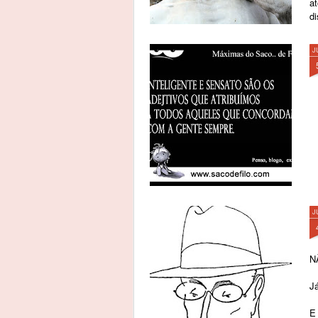
a
d
se
J
J
N
J
E 