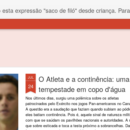
iló" desde criança. Para quem não sabe, filó é um tecido todo furadinho e permite que um saco feito com ele, mesmo que muito exposto ao ar soprado para dentro, nunca vai se encher. Aí
O Atleta e a continência: uma
JUL
24
tempestade em copo d'água
Nos últimos dias, surgiu uma polêmica sobre os atletas
patrocinados pelo Exército nos jogos Pan-americanos no Can
A questão era a saudação que faziam quando subiam ao pódi
eles batiam continência. Pois é, aquele sinal de natureza milit
com que se saúdam os pavilhões nacionais e autoridades. A
que sobre esticada e toca a testa próximo a sobrancelhas. Daí