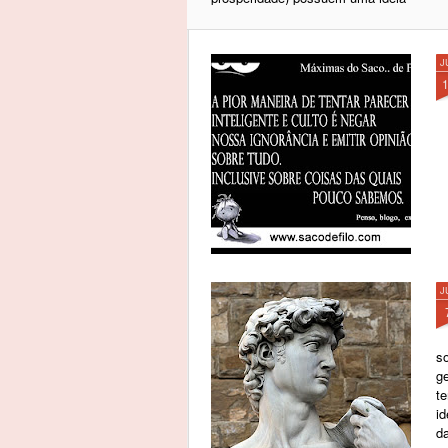
de reabilitar o indivíduo do vício,
do mal que se aproxima bem do
que eu entendo como
J
Cristianismo. Pois é. O
Cristianismo me fascina. Os
protestantes me impressionam
por sua coragem de, em um
passado, peitar uma das maiores
instituições da história e
sobreviver. Os judeus me
encantam por seus relatos de
experiências na convivência entre
humanos desde tempo
imemoriais. Mas o Budismo
também é muito interessantes
J
com as ideias de alma, corpo,
evolução espiritual, a ideia de
Kharma me atrai e a inexistência
s
exatamente de um Deus chefe
g
geral e controlador de tudo e de
te
todos atendendo a pedidos e
i
punindo me soa interessante.
d