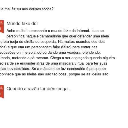
ue mal fiz eu aos deuses todos?
e vocês têm a verdade, guardem-na!
Mundo fake dói
UL
3
á sabemos que sobre vocês repousam toda consciência social.
Acho muito interessante o mundo fake da internet. Isso se
personifica naquele camaradinha que quer defender uma ideia
crota (seja de direita ou esquerda. Há muitos escrotos dos dois
dos) e que cria um personagem fake (falso) para entrar nas
iscussões on line solando ou dando uma voadora, ofendendo,
ritando, metendo o pé mesmo. Chega a ser engraçado quando alguém
ecisa de se esconder atrás de uma máscara virtual para ter suas
eias ouvidas/lidas. Se a máscara se faz necessária é porque se
econhece que as ideias não são tão boas, porque se as ideias são
as todos lhe desejam crédito.
Quando a razão também cega...
UL
1