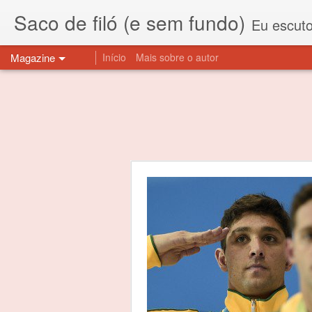
Saco de filó (e sem fundo)
Eu escuto esta expressão "saco de f
Magazine
Início
Mais sobre o autor