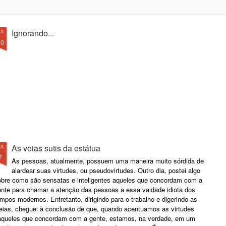
Ignorando...
UL
10
As veias sutis da estátua
UL
7
As pessoas, atualmente, possuem uma maneira muito sórdida de
alardear suas virtudes, ou pseudovirtudes. Outro dia, postei algo
obre como são sensatas e inteligentes aqueles que concordam com a
ente para chamar a atenção das pessoas a essa vaidade idiota dos
mpos modernos. Entretanto, dirigindo para o trabalho e digerindo as
deias, cheguei à conclusão de que, quando acentuamos as virtudes
aqueles que concordam com a gente, estamos, na verdade, em um