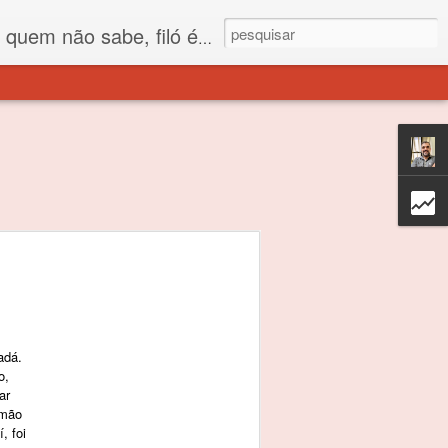
 está o propósito deste nome... Para viver em sociedade tem que ter saco de filó.
adá.
o,
ar
 mão
, foi