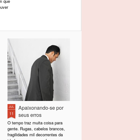
am que
ouver
Apaixonando-se por
JUL
11
seus erros
O tempo traz muita coisa para
gente. Rugas, cabelos brancos,
fragilidades mil decorrentes da