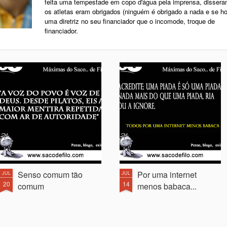
feita uma tempestade em copo d'água pela imprensa, disser
os atletas eram obrigados (ninguém é obrigado a nada e se h
uma diretriz no seu financiador que o incomode, troque de
financiador.
Senso comum tão
Por uma internet
JUL
JUL
20
14
comum
menos babaca...