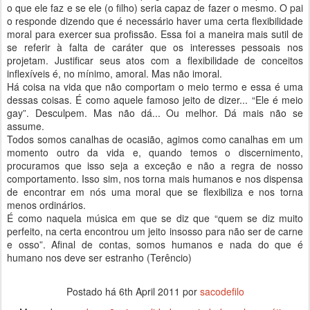
o que ele faz e se ele (o filho) seria capaz de fazer o mesmo. O pai
o responde dizendo que é necessário haver uma certa flexibilidade
moral para exercer sua profissão. Essa foi a maneira mais sutil de
se referir à falta de caráter que os interesses pessoais nos
projetam. Justificar seus atos com a flexibilidade de conceitos
inflexíveis é, no mínimo, amoral. Mas não imoral.
Há coisa na vida que não comportam o meio termo e essa é uma
dessas coisas. É como aquele famoso jeito de dizer... “Ele é meio
gay”. Desculpem. Mas não dá... Ou melhor. Dá mais não se
assume.
Todos somos canalhas de ocasião, agimos como canalhas em um
momento outro da vida e, quando temos o discernimento,
procuramos que isso seja a exceção e não a regra de nosso
comportamento. Isso sim, nos torna mais humanos e nos dispensa
de encontrar em nós uma moral que se flexibiliza e nos torna
menos ordinários.
É como naquela música em que se diz que “quem se diz muito
perfeito, na certa encontrou um jeito insosso para não ser de carne
e osso”. Afinal de contas, somos humanos e nada do que é
humano nos deve ser estranho (Terêncio)
Postado há
6th April 2011
por
sacodefilo