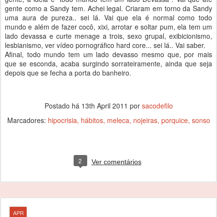
gente como a Sandy tem. Achei legal. Criaram em torno da Sandy
uma aura de pureza.. sei lá. Vai que ela é normal como todo
mundo e além de fazer cocô, xixi, arrotar e soltar pum, ela tem um
lado devassa e curte menage a trois, sexo grupal, exibicionismo,
lesbianismo, ver vídeo pornográfico hard core... sei lá.. Vai saber.
Afinal, todo mundo tem um lado devasso mesmo que, por mais
que se esconda, acaba surgindo sorrateiramente, ainda que seja
depois que se fecha a porta do banheiro.
Postado há
13th April 2011
por
sacodefilo
Marcadores:
hipocrisia
hábitos
meleca
nojeiras
porquice
sonso
2
Ver comentários
APR