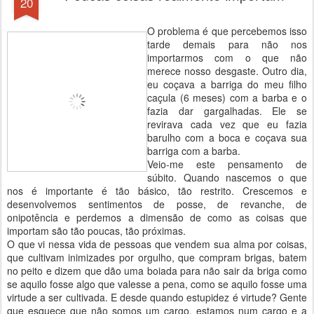
20
O problema é que percebemos isso
tarde demais para não nos
importarmos com o que não
merece nosso desgaste. Outro dia,
eu coçava a barriga do meu filho
caçula (6 meses) com a barba e o
fazia dar gargalhadas. Ele se
revirava cada vez que eu fazia
barulho com a boca e coçava sua
barriga com a barba.
Veio-me este pensamento de
súbito. Quando nascemos o que
nos é importante é tão básico, tão restrito. Crescemos e
desenvolvemos sentimentos de posse, de revanche, de
onipotência e perdemos a dimensão de como as coisas que
importam são tão poucas, tão próximas.
O que vi nessa vida de pessoas que vendem sua alma por coisas,
que cultivam inimizades por orgulho, que compram brigas, batem
no peito e dizem que dão uma boiada para não sair da briga como
se aquilo fosse algo que valesse a pena, como se aquilo fosse uma
virtude a ser cultivada. E desde quando estupidez é virtude? Gente
que esquece que não somos um cargo, estamos num cargo e a