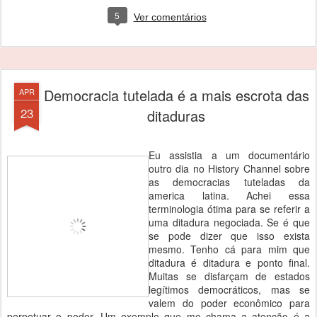
5
Ver comentários
Democracia tutelada é a mais escrota das
APR
23
ditaduras
Eu assistia a um documentário
outro dia no History Channel sobre
as democracias tuteladas da
america latina. Achei essa
terminologia ótima para se referir a
uma ditadura negociada. Se é que
se pode dizer que isso exista
mesmo. Tenho cá para mim que
ditadura é ditadura e ponto final.
Muitas se disfarçam de estados
legítimos democráticos, mas se
valem do poder econômico para
perpetuar o poder. Um exemplo que me chama a atenção é a