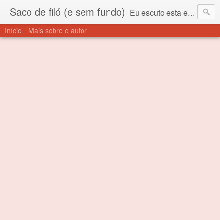
Saco de filó (e sem fundo)
Eu escuto esta expressão "saco de filó" desde criança. Para quem não sabe, filó é um tecido todo furadinho e permite que um saco feito com ele, mesmo que muito exposto ao ar soprado para dentro, nunca vai se encher. Aí está o propósito deste nome... Para viver em sociedade tem que ter saco de filó.
Início
Mais sobre o autor