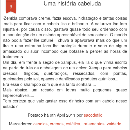
Uma história cabeluda
9
Zenilda comprava creme, fazia escova, hidratação e tantas coisas
mais para ficar com o cabelo liso e brilhante. A natureza lhe fora
injusta e, por causa disso, gastava quase todo seu ordenado com
a manutenção de um estado apresentável de seu cabelo. O marido
não podia fazer-lhe cafuné, chuva a apavorava mais do que um
tiro e uma estranha toca lhe protegia durante o sono de algum
amassado ou suor incomodo que botasse a perder as horas de
tratamento.
Um dia, em frente a seção de xampus, ela lia o que vinha escrito
na parte de trás da embalagem de um deles: Xampu para cabelos
crespos, tingidos, quebradiços, ressecados, com pontas,
queimados pelo sol, opacos e danificados produtos químicos....
Era esse o shampoo com que ela tanto sonhara....
Mais abaixo, um recado em letras muito pequenas, quase
imperceptíveis....
Tem certeza que vale gastar esse dinheiro com um cabelo nesse
estado?
Postado há
9th April 2011
por
sacodefilo
Marcadores:
cabelos
cremes
estética
tratamentos
vaidade