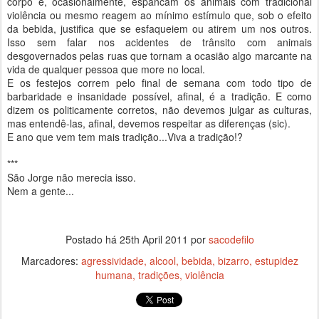
corpo e, ocasionalmente, espancam os animais com tradicional
violência ou mesmo reagem ao mínimo estímulo que, sob o efeito
da bebida, justifica que se esfaqueiem ou atirem um nos outros.
Isso sem falar nos acidentes de trânsito com animais
desgovernados pelas ruas que tornam a ocasião algo marcante na
vida de qualquer pessoa que more no local.
E os festejos correm pelo final de semana com todo tipo de
barbaridade e insanidade possível, afinal, é a tradição. E como
dizem os politicamente corretos, não devemos julgar as culturas,
mas entendê-las, afinal, devemos respeitar as diferenças (sic).
E ano que vem tem mais tradição...Viva a tradição!?
***
São Jorge não merecia isso.
Nem a gente...
Postado há
25th April 2011
por
sacodefilo
Marcadores:
agressividade
alcool
bebida
bizarro
estupidez
humana
tradições
violência