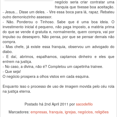
negócio seria criar contratar uma
franquia que tivesse boa aceitação.
- Jesus... Disse um deles. - Vire essa boca para lá, rapaz. Rebateu
outro demoniozinho assessor.
- Não. Ponderou o Tinhoso. Sabe que é uma boa ideia. O
investimento inicial é pequeno, não paga imposto, a matéria prima
do que se vende é gratuita e, normalmente, quem compra, vai por
impulso ou desespero. Não pensa, por que se pensar demais não
compra.
- Mas chefe, já existe essa franquia, observou um advogado do
diabo.
- E daí, abrimos, espalhamos, captamos dinheiro e eles que
entrem na justiça.
- No caso, a divina, não é? Completou um capetinha trainee.
- Que seja!
O negócio prospera a olhos vistos em cada esquina.
Enquanto isso o processo de uso de imagem movida pelo céu rola
na justiça eterna.
Postado há
2nd April 2011
por
sacodefilo
Marcadores:
empresas
franquia
igrejas
negócios
religiões