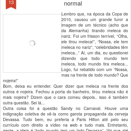
13
normal
Lembro que, na época da Copa de
2010, causou um grande furor a
imagem de um técnico (acho que
da Alemanha) tirando meleca do
nariz. Foi um frisson terrível, “Olha,
ele tirou meleca!”, “Nossa, ele tem
meleca no nariz”, “celebridades têm
meleca...” Aí, um dia, eu questionei
dizendo que todo mundo tem
meleca, todo mundo tira meleca...
Logo, fui rebatido com um “Nossa,
mas na frente de todo mundo? Que
nojeira!”
Bom, deixa eu entender. Quer dizer que meleca na frente dos
outros é nojeira. Fechou a porta do banheiro, tirou meleca não é
mais nojeira? Dizem que o cara comeu depois.. isso é também
outra questão. Sei lá...
Outra coisa foi a questão Sandy no Carnaval. Houve uma
indignação coletiva de vê-la como garota propaganda da cerveja
Devassa. Tudo bem, eu preferia a Paris Hilton até pelo seu
currículo com direito a vídeo na web e tudo mais. Entretanto,
gente, a ideia é “todo mundo tem um lado Devassa”. Vai que até