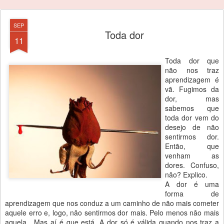
SEP
Toda dor
11
Toda dor que
não nos traz
aprendizagem é
vã. Fugimos da
dor, mas
sabemos que
toda dor vem do
desejo de não
sentirmos dor.
Então, que
venham as
dores. Confuso,
não? Explico.
A dor é uma
forma de
aprendizagem que nos conduz a um caminho de não mais cometer
aquele erro e, logo, não sentirmos dor mais. Pelo menos não mais
aquela.
Mas aí é que está. A dor só é válida quando nos traz a