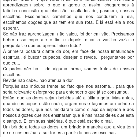
aprendizagem sobre o que a gerou e, assim, chegaremos à
fatídica conclusão que elas são resultados de, pasmem, nossas
escolhas. Escolhemos caminhos que nos conduzem a ela,
escolhemos opções que as tem em sua rota. E lá está ela a nos
esperar.
Se não traz aprendizagem não valeu, foi dor em vão. Precisamos
beber esse copo até o fim e depois, olhar a vasilha vazia e
perguntar: o que eu aprendi nisso tudo?
A primeira postura diante da dor, em face de nossa imaturidade
espiritual, é buscar culpados, desejar o revide,
perguntar-se por
que eu...
Culpados não há.... de alguma forma, somos frutos de nossas
escolhas.
Revide não cabe.. não atenua a dor.
Porquês são inócuos frente ao fato que nos assoma... para que
seria relevante esforçar-se para entender o que já se consumou.
Então, que as dores sejam bebidas até a última gota. Mas antes,
quando os copos estão cheio, ergam-nos e façamos um brinde a
todos as dores, que nos moldaram como o aço da espada e aos
nossos algozes que nos ensinaram que é nas mãos deles que está
o sangue. E, em suas histórias, é que está escrito o mal.
Um brinde a todas as dores, um brinde à maneira que a vida tem
de de nos ensinar a ser fortes a partir de nossas escolhas.