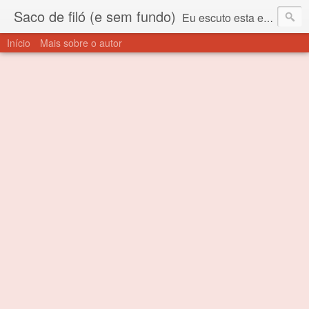
Saco de filó (e sem fundo)
Eu escuto esta expressão "saco de filó" desde criança. Para quem não sabe, filó é um tecido todo furadinho e permite que um saco feito com ele, mesmo que muito exposto ao ar soprado para dentro, nunca vai se encher. Aí está o propósito deste nome... Para viver em sociedade tem que ter saco de filó.
Início
Mais sobre o autor