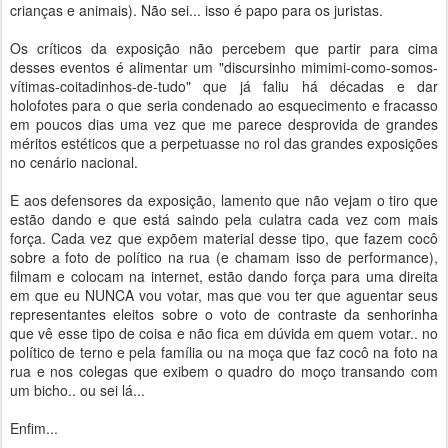
crianças e animais). Não sei... isso é papo para os juristas.
Os críticos da exposição não percebem que partir para cima
desses eventos é alimentar um "discursinho mimimi-como-somos-
vítimas-coitadinhos-de-tudo" que já faliu há décadas e dar
holofotes para o que seria condenado ao esquecimento e fracasso
em poucos dias uma vez que me parece desprovida de grandes
méritos estéticos que a perpetuasse no rol das grandes exposições
no cenário nacional.
E aos defensores da exposição, lamento que não vejam o tiro que
estão dando e que está saindo pela culatra cada vez com mais
força. Cada vez que expõem material desse tipo, que fazem cocô
sobre a foto de político na rua (e chamam isso de performance),
filmam e colocam na internet, estão dando força para uma direita
em que eu NUNCA vou votar, mas que vou ter que aguentar seus
representantes eleitos sobre o voto de contraste da senhorinha
que vê esse tipo de coisa e não fica em dúvida em quem votar.. no
político de terno e pela família ou na moça que faz cocô na foto na
rua e nos colegas que exibem o quadro do moço transando com
um bicho.. ou sei lá...
Enfim...