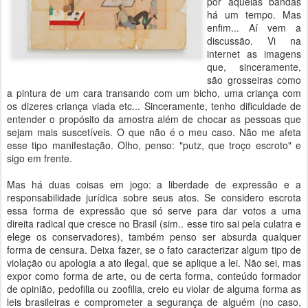
por aquelas bandas
há um tempo. Mas
enfim... Aí vem a
discussão. Vi na
internet as imagens
que, sinceramente,
são grosseiras como
a pintura de um cara transando com um bicho, uma criança com
os dizeres criança viada etc... Sinceramente, tenho dificuldade de
entender o propósito da amostra além de chocar as pessoas que
sejam mais suscetíveis. O que não é o meu caso. Não me afeta
esse tipo manifestação. Olho, penso: "putz, que troço escroto" e
sigo em frente.
Mas há duas coisas em jogo: a liberdade de expressão e a
responsabilidade jurídica sobre seus atos. Se considero escrota
essa forma de expressão que só serve para dar votos a uma
direita radical que cresce no Brasil (sim.. esse tiro sai pela culatra e
elege os conservadores), também penso ser absurda qualquer
forma de censura. Deixa fazer, se o fato caracterizar algum tipo de
violação ou apologia a ato ilegal, que se aplique a lei. Não sei, mas
expor como forma de arte, ou de certa forma, conteúdo formador
de opinião, pedofilia ou zoofilia, creio eu violar de alguma forma as
leis brasileiras e comprometer a segurança de alguém (no caso,