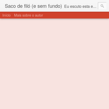
Saco de filó (e sem fundo)
Eu escuto esta expressão "saco de filó" desde criança. Para quem não sabe, filó é um tecido todo furadinho e permite que um saco feito com ele, mesmo que muito exposto ao ar soprado para dentro, nunca vai se encher. Aí está o propósito deste nome... Para viver em sociedade tem que ter saco de filó.
Início
Mais sobre o autor