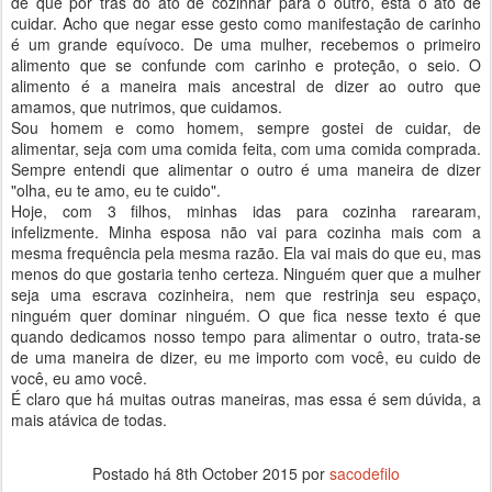
de que por trás do ato de cozinhar para o outro, está o ato de
cuidar. Acho que negar esse gesto como manifestação de carinho
é um grande equívoco. De uma mulher, recebemos o primeiro
alimento que se confunde com carinho e proteção, o seio. O
alimento é a maneira mais ancestral de dizer ao outro que
amamos, que nutrimos, que cuidamos.
Sou homem e como homem, sempre gostei de cuidar, de
alimentar, seja com uma comida feita, com uma comida comprada.
Sempre entendi que alimentar o outro é uma maneira de dizer
"olha, eu te amo, eu te cuido".
Hoje, com 3 filhos, minhas idas para cozinha rarearam,
infelizmente. Minha esposa não vai para cozinha mais com a
mesma frequência pela mesma razão. Ela vai mais do que eu, mas
menos do que gostaria tenho certeza. Ninguém quer que a mulher
seja uma escrava cozinheira, nem que restrinja seu espaço,
ninguém quer dominar ninguém. O que fica nesse texto é que
quando dedicamos nosso tempo para alimentar o outro, trata-se
de uma maneira de dizer, eu me importo com você, eu cuido de
você, eu amo você.
É claro que há muitas outras maneiras, mas essa é sem dúvida, a
mais atávica de todas.
Postado há
8th October 2015
por
sacodefilo