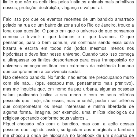
limite que não os definidos pelos instintos animais mais primitivos
nossos, proteção, destruição, vingança e vai por aí.
Falo isso por que os eventos recentes de um bandido amarrado
pelado na rua de um bairro da zona sul do Rio de Janeiro, trouxe a
tona essa questão. O ponto em que o universo do que pensamos
começa a invadir o que falamos e o que fazemos. O que
pensamos, para o bem comum, vai continuar sendo essa coisa
bizarra e escrita em todos nós (todos mesmos, menos nos
hipócritas) e deve ficar nesse universo. Quando tudo isso começa
a ultrapassar os limites despertamos para essa transposição de
universos começamos lidar com extremos da existência humana
que comprometem a convivência social.
Não defendo bandido. No fundo, não estou me preocupando muito
com ele não... (ops, escapou meu pensamento mais primitivo),
mas me inquieta que, em nome da paz urbana, algumas pessoas
saiam praticando justiça a seu modo e com os seus critérios
pessoais que, hoje, são esses, mas amanhã, podem ser critérios
que comprometam os meus interesses e minha liberdade de
alguma forma. Imagina, por exemplo, uma milícia ideológica ou
religiosa operando conforme seus valores...
Fiquei chocado não com o bandido, mas com a ação dessas
pessoas que, agindo assim, se igualam aos marginais e também
me chocou a onda de hipocrisia no facebook de um discurso de