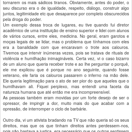
tornarem os mais sádicos tiranos. Obviamente, antes do poder, o
seu discurso era o de igualdade, respeito, diálogo, construir algo
juntos, legitimidade etc que desaparece por completo obscurecidos
pela droga do poder.
Um exemplo dessa troca de lugares, eu tive quando fui diretor
acadêmico de uma instituição de ensino superior e lidei com alunos
de vários cursos, entre eles, medicina. No geral, eram garotos e
moças legais de se lidar, mas o problema que tínhamos com eles
era a banalidade com que encaravam o trote aos calouros.
Tivemos que intervir inúmeras vezes, pois se tratava de rituais de
violência e humilhação inimagináveis. Certa vez, vi o caso bizarro
de um aluno que queria receber trote e ao lhe perguntar o porquê,
ele me explicou que é porque no ano seguinte, quando fosse
veterano, ele faria os calouros passarem o inferno na mão dele.
Ele queria legitimação para o ato de ser pior do que aqueles que o
humilhavam ali. Fiquei perplexo, mas entendi uma faceta da
natureza humana que até então me era incompreensível.
As pessoas também eram movidas por um forte desejo de ser o
opressor, de impingir a dor, muito mais do que acabar com a
opressão, de interromper o ciclo de barbárie.
Outro dia, vi um ativista bradando na TV que não queria só os seus
direitos, mas que os que tinham direitos antes perdessem-nos,
pois não bastava a justiça, era necessário que os outros sentissem