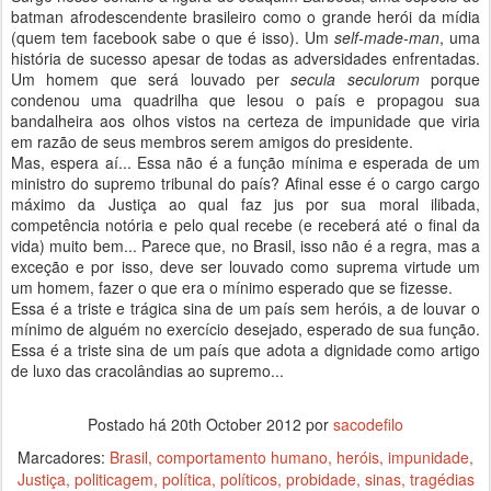
batman afrodescendente brasileiro como o grande herói da mídia
(quem tem facebook sabe o que é isso). Um
self-made-man
, uma
história de sucesso apesar de todas as adversidades enfrentadas.
Um homem que será louvado per
secula seculorum
porque
condenou uma quadrilha que lesou o país e propagou sua
bandalheira aos olhos vistos na certeza de impunidade que viria
em razão de seus membros serem amigos do presidente.
Mas, espera aí... Essa não é a função mínima e esperada de um
ministro do supremo tribunal do país? Afinal esse é o cargo cargo
máximo da Justiça ao qual faz jus por sua moral ilibada,
competência notória e pelo qual recebe (e receberá até o final da
vida) muito bem... Parece que, no Brasil, isso não é a regra, mas a
exceção e por isso, deve ser louvado como suprema virtude um
um homem, fazer o que era o mínimo esperado que se fizesse.
Essa é a triste e trágica sina de um país sem heróis, a de louvar o
mínimo de alguém no exercício desejado, esperado de sua função.
Essa é a triste sina de um país que adota a dignidade como artigo
de luxo das cracolândias ao supremo...
Postado há
20th October 2012
por
sacodefilo
Marcadores:
Brasil
comportamento humano
heróis
impunidade
Justiça
politicagem
política
políticos
probidade
sinas
tragédias