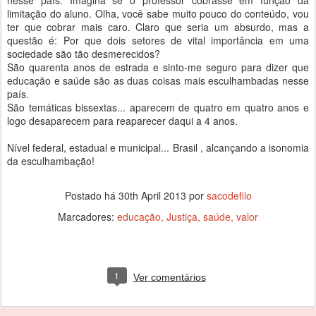
nesse país. Imagina se o professor cobrasse em função da
limitação do aluno. Olha, você sabe muito pouco do conteúdo, vou
ter que cobrar mais caro. Claro que seria um absurdo, mas a
questão é: Por que dois setores de vital importância em uma
sociedade são tão desmerecidos?
São quarenta anos de estrada e sinto-me seguro para dizer que
educação e saúde são as duas coisas mais esculhambadas nesse
país.
São temáticas bissextas... aparecem de quatro em quatro anos e
logo desaparecem para reaparecer daqui a 4 anos.
Nível federal, estadual e municipal... Brasil , alcançando a isonomia
da esculhambação!
Postado há
30th April 2013
por
sacodefilo
Marcadores:
educação
Justiça
saúde
valor
1
Ver comentários