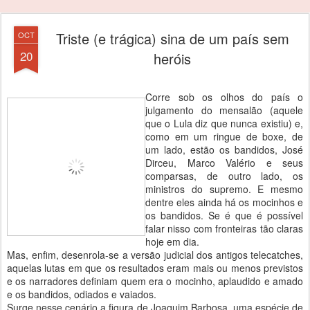
Triste (e trágica) sina de um país sem
OCT
20
heróis
Corre sob os olhos do país o
julgamento do mensalão (aquele
que o Lula diz que nunca existiu) e,
como em um ringue de boxe, de
um lado, estão os bandidos, José
Dirceu, Marco Valério e seus
comparsas, de outro lado, os
ministros do supremo. E mesmo
dentre eles ainda há os mocinhos e
os bandidos. Se é que é possível
falar nisso com fronteiras tão claras
hoje em dia.
Mas, enfim, desenrola-se a versão judicial dos antigos telecatches,
aquelas lutas em que os resultados eram mais ou menos previstos
e os narradores definiam quem era o mocinho, aplaudido e amado
e os bandidos, odiados e vaiados.
Surge nesse cenário a figura de Joaquim Barbosa, uma espécie de