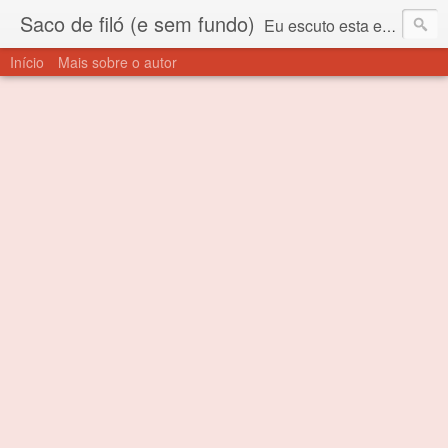
Saco de filó (e sem fundo)
Eu escuto esta expressão "saco de filó" desde criança. Para quem não sabe, filó é um tecido todo furadinho e permite que um saco feito com ele, mesmo que muito exposto ao ar soprado para dentro, nunca vai se encher. Aí está o propósito deste nome... Para viver em sociedade tem que ter saco de filó.
Início
Mais sobre o autor