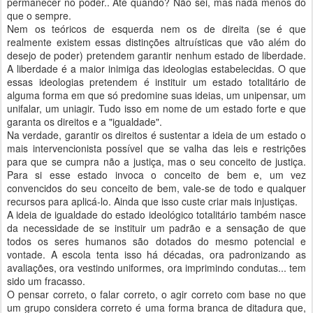
permanecer no poder.. Até quando? Não sei, mas nada menos do
que o sempre.
Nem os teóricos de esquerda nem os de direita (se é que
realmente existem essas distinções altruísticas que vão além do
desejo de poder) pretendem garantir nenhum estado de liberdade.
A liberdade é a maior inimiga das ideologias estabelecidas. O que
essas ideologias pretendem é instituir um estado totalitário de
alguma forma em que só predomine suas ideias, um unipensar, um
unifalar, um uniagir. Tudo isso em nome de um estado forte e que
garanta os direitos e a "igualdade".
Na verdade, garantir os direitos é sustentar a ideia de um estado o
mais intervencionista possível que se valha das leis e restrições
para que se cumpra não a justiça, mas o seu conceito de justiça.
Para si esse estado invoca o conceito de bem e, um vez
convencidos do seu conceito de bem, vale-se de todo e qualquer
recursos para aplicá-lo. Ainda que isso custe criar mais injustiças.
A ideia de igualdade do estado ideológico totalitário também nasce
da necessidade de se instituir um padrão e a sensação de que
todos os seres humanos são dotados do mesmo potencial e
vontade. A escola tenta isso há décadas, ora padronizando as
avaliações, ora vestindo uniformes, ora imprimindo condutas... tem
sido um fracasso.
O pensar correto, o falar correto, o agir correto com base no que
um grupo considera correto é uma forma branca de ditadura que,