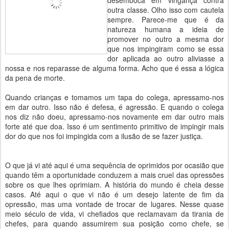
desemboca em vingança contra
outra classe. Olho isso com cautela
sempre. Parece-me que é da
natureza humana a ideia de
promover no outro a mesma dor
que nos impingiram como se essa
dor aplicada ao outro aliviasse a
nossa e nos reparasse de alguma forma. Acho que é essa a lógica
da pena de morte.
Quando crianças e tomamos um tapa do colega, apressamo-nos
em dar outro. Isso não é defesa, é agressão. E quando o colega
nos diz não doeu, apressamo-nos novamente em dar outro mais
forte até que doa. Isso é um sentimento primitivo de impingir mais
dor do que nos foi impingida com a ilusão de se fazer justiça.
O que já vi até aqui é uma sequência de oprimidos por ocasião que
quando têm a oportunidade conduzem a mais cruel das opressões
sobre os que lhes oprimiam. A história do mundo é cheia desse
casos. Até aqui o que vi não é um desejo latente de fim da
opressão, mas uma vontade de trocar de lugares. Nesse quase
meio século de vida, vi chefiados que reclamavam da tirania de
chefes, para quando assumirem sua posição como chefe, se