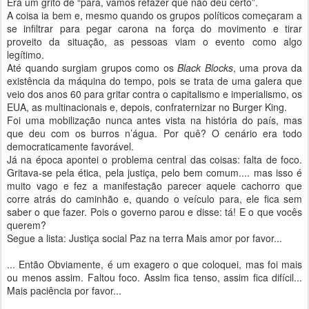
Era um grito de “para, vamos refazer que não deu certo”.
A coisa ia bem e, mesmo quando os grupos políticos começaram a
se infiltrar para pegar carona na força do movimento e tirar
proveito da situação, as pessoas viam o evento como algo
legítimo.
Até quando surgiam grupos como os
Black Blocks
, uma prova da
existência da máquina do tempo, pois se trata de uma galera que
veio dos anos 60 para gritar contra o capitalismo e imperialismo, os
EUA, as multinacionais e, depois, confraternizar no Burger King.
Foi uma mobilização nunca antes vista na história do país, mas
que deu com os burros n’água. Por quê? O cenário era todo
democraticamente favorável.
Já na época apontei o problema central das coisas: falta de foco.
Gritava-se pela ética, pela justiça, pelo bem comum.... mas isso é
muito vago e fez a manifestação parecer aquele cachorro que
corre atrás do caminhão e, quando o veículo para, ele fica sem
saber o que fazer. Pois o governo parou e disse: tá! E o que vocês
querem?
Segue a lista: Justiça social Paz na terra Mais amor por favor...
... Então Obviamente, é um exagero o que coloquei, mas foi mais
ou menos assim. Faltou foco. Assim fica tenso, assim fica difícil...
Mais paciência por favor...