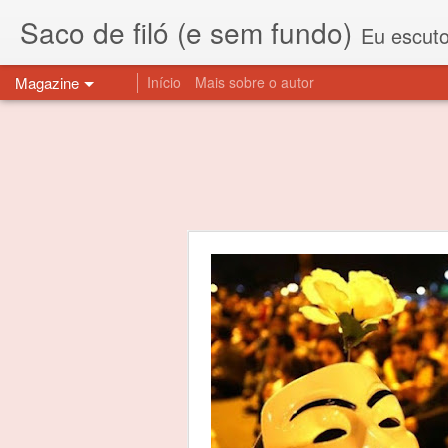
Saco de filó (e sem fundo)
Eu escuto esta expressão "saco de f
Magazine
Início
Mais sobre o autor