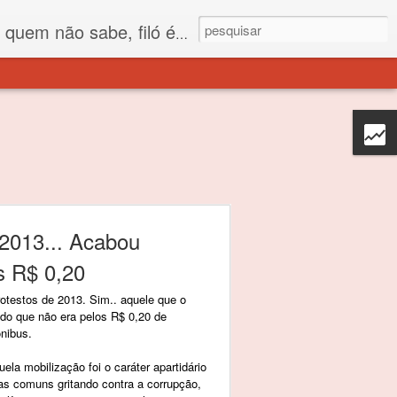
 está o propósito deste nome... Para viver em sociedade tem que ter saco de filó.
2013... Acabou
s R$ 0,20
otestos de 2013. Sim.. aquele que o
ndo que não era pelos R$ 0,20 de
nibus.
la mobilização foi o caráter apartidário
s comuns gritando contra a corrupção,