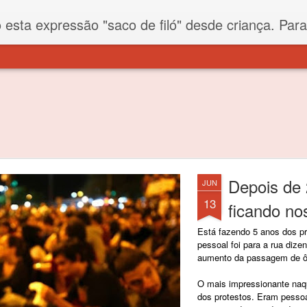
iló" desde criança. Para quem não sabe, filó é um tecido todo furadinho e permite que um saco feito com ele, mesmo que muito exposto ao ar soprado para dentro, nunca vai se encher. Aí
Depois de 
JUN
13
ficando no
Está fazendo 5 anos dos pr
pessoal foi para a rua dize
aumento da passagem de ô
O mais impressionante naque
dos protestos. Eram pessoa