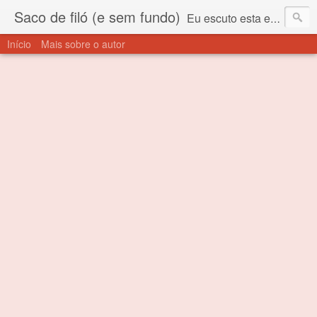
Saco de filó (e sem fundo)
Eu escuto esta expressão "saco de filó" desde criança. Para quem não sabe, filó é um tecido todo furadinho e permite que um saco feito com ele, mesmo que muito exposto ao ar soprado para dentro, nunca vai se encher. Aí está o propósito deste nome... Para viver em sociedade tem que ter saco de filó.
Início
Mais sobre o autor