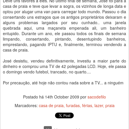
Deve uns favores a eles. No último final de semana, José foi para a
casa de praia e teve que levar a sogra, os vizinhos de longa data e
optou por alugar uma van para carregar todo mundo. Passou o dia
consertando uns estragos que os antigos proprietários deixaram e
alguns problemas largados por seu cunhado.. uma janela
quebrada aqui, uma maçaneta empenada ali, um banheiro
entupido. Durante um ano, ele passou todos os finais de semana
limpando, consertando, pintando, desentupindo banheiros,
emprestando, pagando IPTU e, finalmente, terminou vendendo a
casa de praia.
José desistiu, vendeu definitivamente, investiu a maior parte do
dinheiro e comprou uma TV de 42 polegadas LCD. Hoje, ele passa
o domingo vendo futebol, trancado, no quarto....
Por precaução, até hoje não contou nada sobre a TV... a ninguém
Postado há
14th October 2009
por
sacodefilo
Marcadores:
casa de praia
furadas
férias
lazer
praia