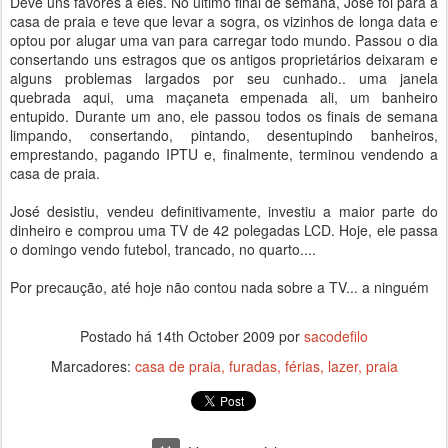
Deve uns favores a eles. No último final de semana, José foi para a
casa de praia e teve que levar a sogra, os vizinhos de longa data e
optou por alugar uma van para carregar todo mundo. Passou o dia
consertando uns estragos que os antigos proprietários deixaram e
alguns problemas largados por seu cunhado.. uma janela
quebrada aqui, uma maçaneta empenada ali, um banheiro
entupido. Durante um ano, ele passou todos os finais de semana
limpando, consertando, pintando, desentupindo banheiros,
emprestando, pagando IPTU e, finalmente, terminou vendendo a
casa de praia.
José desistiu, vendeu definitivamente, investiu a maior parte do
dinheiro e comprou uma TV de 42 polegadas LCD. Hoje, ele passa
o domingo vendo futebol, trancado, no quarto....
Por precaução, até hoje não contou nada sobre a TV... a ninguém
Postado há
14th October 2009
por
sacodefilo
Marcadores:
casa de praia
furadas
férias
lazer
praia