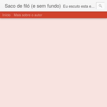
Saco de filó (e sem fundo)
Eu escuto esta expressão "saco de filó" desde criança. Para quem não sabe, filó é um tecido todo furadinho e permite que um saco feito com ele, mesmo que muito exposto ao ar soprado para dentro, nunca vai se encher. Aí está o propósito deste nome... Para viver em sociedade tem que ter saco de filó.
Início
Mais sobre o autor