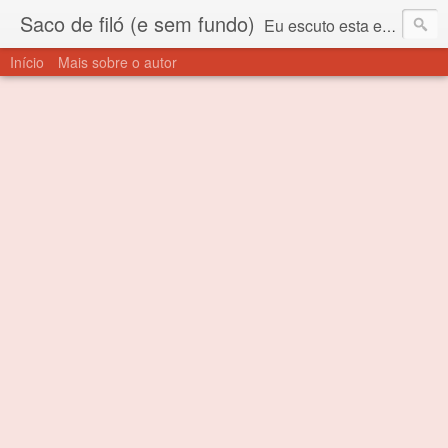
Saco de filó (e sem fundo)
Eu escuto esta expressão "saco de filó" desde criança. Para quem não sabe, filó é um tecido todo furadinho e permite que um saco feito com ele, mesmo que muito exposto ao ar soprado para dentro, nunca vai se encher. Aí está o propósito deste nome... Para viver em sociedade tem que ter saco de filó.
Início
Mais sobre o autor