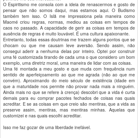
O Espiritismo me consola com a ideia de renascermos e gosto de
pensar que não somos daqui, mas estamos aqui. O Budismo
também tem isso. O Islã me impressiona pela maneira como
Maomé criou regras, normas, mediou as coisas em tempos de
caos no passado. A capacidade de gerir as coisas em tempos de
ausência de regras é muito louvável. É uma cultura apaixonante.
Entretanto, todas essas doutrinas me trazem alguns pontos que se
chocam ou que me causam leve aversão. Sendo assim, não
consegui aderir a nenhuma delas por inteiro. Optei por construir
uma fé customizada tirando de cada uma o que considero um bom
exemplo, uma diretriz moral, uma maneira de lidar com as coisas.
Uma fé montada a meu gosto e que muda com frequência num
sentido de aperfeiçoamento ao que me agrada (não ao que me
convém). Aproximando do meio século de existência (idade em
que a maturidade nos permite não provar nada mais a ninguém.
Ainda mais no que se refere à crença) descobri que a vida é curta
demais para eu comprar pacotes fechados de coisas nas quais
acreditar. E se as coisas em que creio são mentiras, que a vida as
preserve assim, mentiras, mas mentiras minhas. Aquelas que
customizei e nas quais escolhi acreditar.
Isso me faz gozar de uma liberdade inefável.