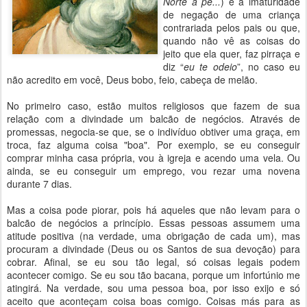
Norte a pé...
) e a imaturidade
de negação de uma criança
contrariada pelos pais ou que,
quando não vê as coisas do
jeito que ela quer, faz pirraça e
diz “
eu te odeio
”, no caso eu
não acredito em você, Deus bobo, feio, cabeça de melão.
No primeiro caso, estão muitos religiosos que fazem de sua
relação com a divindade um balcão de negócios. Através de
promessas, negocia-se que, se o indivíduo obtiver uma graça, em
troca, faz alguma coisa "boa". Por exemplo, se eu conseguir
comprar minha casa própria, vou à igreja e acendo uma vela. Ou
ainda, se eu conseguir um emprego, vou rezar uma novena
durante 7 dias.
Mas a coisa pode piorar, pois há aqueles que não levam para o
balcão de negócios a princípio. Essas pessoas assumem uma
atitude positiva (na verdade, uma obrigação de cada um), mas
procuram a divindade (Deus ou os Santos de sua devoção) para
cobrar. Afinal, se eu sou tão legal, só coisas legais podem
acontecer comigo. Se eu sou tão bacana, porque um infortúnio me
atingirá. Na verdade, sou uma pessoa boa, por isso exijo e só
aceito que aconteçam coisa boas comigo. Coisas más para as