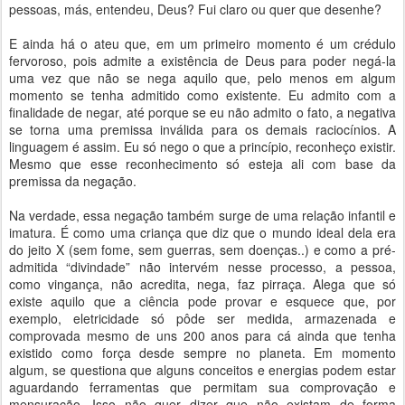
pessoas, más, entendeu, Deus? Fui claro ou quer que desenhe?
E ainda há o ateu que, em um primeiro momento é um crédulo
fervoroso, pois admite a existência de Deus para poder negá-la
uma vez que não se nega aquilo que, pelo menos em algum
momento se tenha admitido como existente. Eu admito com a
finalidade de negar, até porque se eu não admito o fato, a negativa
se torna uma premissa inválida para os demais raciocínios. A
linguagem é assim. Eu só nego o que a princípio, reconheço existir.
Mesmo que esse reconhecimento só esteja ali com base da
premissa da negação.
Na verdade, essa negação também surge de uma relação infantil e
imatura. É como uma criança que diz que o mundo ideal dela era
do jeito X (sem fome, sem guerras, sem doenças..) e como a pré-
admitida “divindade” não intervém nesse processo, a pessoa,
como vingança, não acredita, nega, faz pirraça. Alega que só
existe aquilo que a ciência pode provar e esquece que, por
exemplo, eletricidade só pôde ser medida, armazenada e
comprovada mesmo de uns 200 anos para cá ainda que tenha
existido como força desde sempre no planeta. Em momento
algum, se questiona que alguns conceitos e energias podem estar
aguardando ferramentas que permitam sua comprovação e
mensuração. Isso não quer dizer que não existam de forma